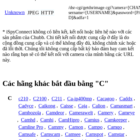
/dsr-cgi/getdsrimage.cgi?camera=[C
Unknown
JPEG
HTTP
sername=[USERNAME]&password=[
D]&adfa=1
* iSpyConnect không có liên kết, kết nối hoặc liên hệ nào với các
sản phẩm của Chubb. Chi tiết kết nối được cung cấp ở đây là do
cộng đồng cung cấp và có thể không đầy đủ, không chính xác hoặc
đã lỗi thời. Chúng tôi không cung cấp bất kỳ bảo đảm hay cam kết
nào rằng bạn sẽ có thể kết nối với camera của mình bằng các URL
này.
Các hãng khác bắt đầu bằng "C"
C
c210
,
C2100
,
C211
,
Ca-ip400mp
,
Cacagoo
,
Caddx
,
Cadyce
,
Caikong
,
Caisse
,
Caja
,
Calion
,
Camasmart
,
Cambozola
,
Camdeor
,
Camerawelt
,
Camery
,
Cameye
,
Camhd
,
Camhi
,
CamHipro
,
Camius
,
Camkeeper
,
Camline Pro
,
Cammy
,
Camon
,
Campo
,
Camqo
,
Camsafe
,
Camscam
,
Camsee
,
Camspot
,
Camstar
,