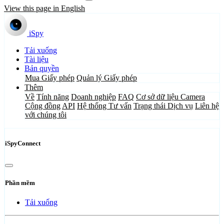
View this page in English
iSpy
Tải xuống
Tài liệu
Bản quyền
Mua Giấy phép
Quản lý Giấy phép
Thêm
Về
Tính năng
Doanh nghiệp
FAQ
Cơ sở dữ liệu Camera
Cộng đồng
API
Hệ thống Tư vấn
Trạng thái Dịch vụ
Liên hệ
với chúng tôi
iSpyConnect
Phần mềm
Tải xuống