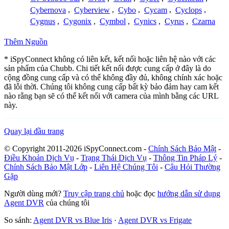
Cybernova
,
Cyberview
,
Cybo
,
Cycam
,
Cyclops
,
Cygnus
,
Cygonix
,
Cymbol
,
Cynics
,
Cyrus
,
Czarna
Thêm Nguồn
* iSpyConnect không có liên kết, kết nối hoặc liên hệ nào với các
sản phẩm của Chubb. Chi tiết kết nối được cung cấp ở đây là do
cộng đồng cung cấp và có thể không đầy đủ, không chính xác hoặc
đã lỗi thời. Chúng tôi không cung cấp bất kỳ bảo đảm hay cam kết
nào rằng bạn sẽ có thể kết nối với camera của mình bằng các URL
này.
Quay lại đầu trang
© Copyright 2011-2026 iSpyConnect.com -
Chính Sách Bảo Mật
-
Điều Khoản Dịch Vụ
-
Trạng Thái Dịch Vụ
-
Thông Tin Pháp Lý
-
Chính Sách Bảo Mật Lớp
-
Liên Hệ Chúng Tôi
-
Câu Hỏi Thường
Gặp
Người dùng mới?
Truy cập trang chủ
hoặc đọc
hướng dẫn sử dụng
Agent DVR
của chúng tôi
So sánh:
Agent DVR vs Blue Iris
·
Agent DVR vs Frigate