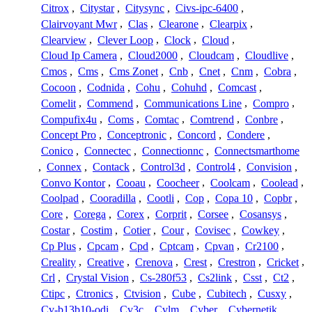
Citrox
,
Citystar
,
Citysync
,
Civs-ipc-6400
,
Clairvoyant Mwr
,
Clas
,
Clearone
,
Clearpix
,
Clearview
,
Clever Loop
,
Clock
,
Cloud
,
Cloud Ip Camera
,
Cloud2000
,
Cloudcam
,
Cloudlive
,
Cmos
,
Cms
,
Cms Zonet
,
Cnb
,
Cnet
,
Cnm
,
Cobra
,
Cocoon
,
Codnida
,
Cohu
,
Cohuhd
,
Comcast
,
Comelit
,
Commend
,
Communications Line
,
Compro
,
Compufix4u
,
Coms
,
Comtac
,
Comtrend
,
Conbre
,
Concept Pro
,
Conceptronic
,
Concord
,
Condere
,
Conico
,
Connectec
,
Connectionnc
,
Connectsmarthome
,
Connex
,
Contack
,
Control3d
,
Control4
,
Convision
,
Convo Kontor
,
Cooau
,
Coocheer
,
Coolcam
,
Coolead
,
Coolpad
,
Cooradilla
,
Cootli
,
Cop
,
Copa 10
,
Copbr
,
Core
,
Corega
,
Corex
,
Corprit
,
Corsee
,
Cosansys
,
Costar
,
Costim
,
Cotier
,
Cour
,
Covisec
,
Cowkey
,
Cp Plus
,
Cpcam
,
Cpd
,
Cptcam
,
Cpvan
,
Cr2100
,
Creality
,
Creative
,
Crenova
,
Crest
,
Crestron
,
Cricket
,
Crl
,
Crystal Vision
,
Cs-280f53
,
Cs2link
,
Csst
,
Ct2
,
Ctipc
,
Ctronics
,
Ctvision
,
Cube
,
Cubitech
,
Cusxy
,
Cv-b13b10-odi
,
Cv3c
,
Cvlm
,
Cyber
,
Cybernetik
,