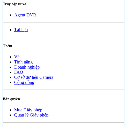
Truy cập từ xa
Agent DVR
Tài liệu
Thêm
Về
Tính năng
Doanh nghiệp
FAQ
Cơ sở dữ liệu Camera
Cộng đồng
Bản quyền
Mua Giấy phép
Quản lý Giấy phép