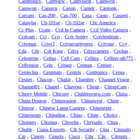
Camtronics
,
Camview
,
Camvision
,
Camwest
,
Camwon
,
Canavis
,
Canon
,
Cantek
,
Cantonk
,
Carcam
,
Cas-200
,
Cas-700
,
Casa
,
Casio
,
Casperi
,
Catawba
,
Cb-101ae
,
Cb-102ae
,
Cbc America
,
Cc Plus
,
Ccam
,
Ccd Ip Camera
,
Ccd Video Camera
,
Ccdcam
,
Cci
,
Cco
,
Cctv Sentry
,
Cctvhotdeals
,
Cctvman
,
Cctvr3
,
Cctvsecuritypros
,
Cctvstar
,
Ccy
,
Cda
,
Cdr
,
Cdr King
,
Cdxx
,
Cdxxcamera
,
Cechas
,
Celestrom
,
Celius
,
Cell Cam
,
Cellinx
,
Cellinx-sth775
,
Cellvision
,
Celu
,
Cengiz
,
Cennan
,
Censee
,
Centechia
,
Centrium
,
Centrix
,
Centronics
,
Cepsa
,
Cesnet
,
Chacon
,
Chakir
,
Chambre
,
Channel Vision
,
Channel01
,
Chapel
,
Chavega
,
Cheap
,
CheapCam
,
Cherry Mobile
,
Chicony
,
Childrenview.com
,
China
,
China Dragon
,
Chinavasion
,
Chinawest
,
Chine
,
Chinese
,
Chinese Lamp Camera
,
Chineseptz
,
Chineseum
,
Chingling
,
Chino
,
Chint
,
Choice
,
Chongro
,
Chortau
,
Chowha
,
Chrysalis
,
Chua
,
Chubb
,
Ciana Exports
,
Cib Security
,
Cina
,
Cinnado
,
Cip
,
Cipem
,
Ciqurix
,
Cisco
,
Cita
,
Citc
,
Citronix
,