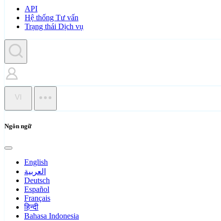
API
Hệ thống Tư vấn
Trạng thái Dịch vụ
VI
Ngôn ngữ
English
العربية
Deutsch
Español
Français
हिन्दी
Bahasa Indonesia