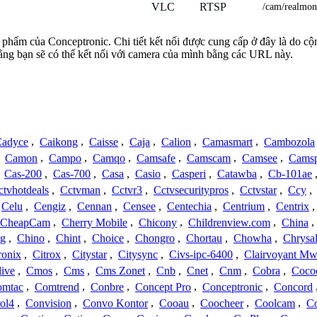
VLC
RTSP
/cam/realmo
ản phẩm của Conceptronic. Chi tiết kết nối được cung cấp ở đây là do 
rằng bạn sẽ có thể kết nối với camera của mình bằng các URL này.
adyce
,
Caikong
,
Caisse
,
Caja
,
Calion
,
Camasmart
,
Cambozola
,
Camon
,
Campo
,
Camqo
,
Camsafe
,
Camscam
,
Camsee
,
Camsp
,
Cas-200
,
Cas-700
,
Casa
,
Casio
,
Casperi
,
Catawba
,
Cb-101ae
ctvhotdeals
,
Cctvman
,
Cctvr3
,
Cctvsecuritypros
,
Cctvstar
,
Ccy
,
Celu
,
Cengiz
,
Cennan
,
Censee
,
Centechia
,
Centrium
,
Centrix
CheapCam
,
Cherry Mobile
,
Chicony
,
Childrenview.com
,
China
,
ng
,
Chino
,
Chint
,
Choice
,
Chongro
,
Chortau
,
Chowha
,
Chrysal
ronix
,
Citrox
,
Citystar
,
Citysync
,
Civs-ipc-6400
,
Clairvoyant Mw
live
,
Cmos
,
Cms
,
Cms Zonet
,
Cnb
,
Cnet
,
Cnm
,
Cobra
,
Coco
omtac
,
Comtrend
,
Conbre
,
Concept Pro
,
Conceptronic
,
Concord
ol4
,
Convision
,
Convo Kontor
,
Cooau
,
Coocheer
,
Coolcam
,
C