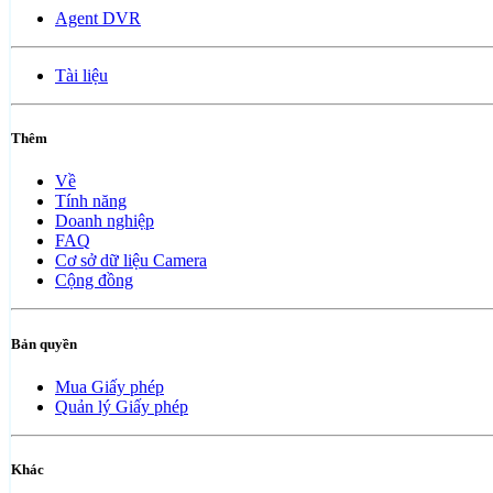
Agent DVR
Tài liệu
Thêm
Về
Tính năng
Doanh nghiệp
FAQ
Cơ sở dữ liệu Camera
Cộng đồng
Bản quyền
Mua Giấy phép
Quản lý Giấy phép
Khác