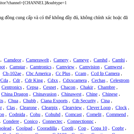
nitor?channel=[CHANNEL]&subtype=1
cộng đồng cung cấp và có thể không đầy đủ, không chính xác hoặc đã
,
Camdeor
,
Camerawelt
,
Camery
,
Cameye
,
Camhd
,
Camhi
,
ot
,
Camstar
,
Camtronics
,
Camview
,
Camvision
,
Camwest
,
,
Cb-102ae
,
Cbc America
,
Cc Plus
,
Ccam
,
Ccd Ip Camera
,
Cda
,
Cdr
,
Cdr King
,
Cdxx
,
Cdxxcamera
,
Cechas
,
Celestrom
,
Centronics
,
Cepsa
,
Cesnet
,
Chacon
,
Chakir
,
Chambre
,
China Dragon
,
Chinavasion
,
Chinawest
,
Chine
,
Chinese
,
is
,
Chua
,
Chubb
,
Ciana Exports
,
Cib Security
,
Cina
,
r
,
Clas
,
Clearone
,
Clearpix
,
Clearview
,
Clever Loop
,
Clock
,
on
,
Codnida
,
Cohu
,
Cohuhd
,
Comcast
,
Comelit
,
Commend
,
,
Condere
,
Conico
,
Connectec
,
Connectionnc
,
oolead
,
Coolpad
,
Cooradilla
,
Cootli
,
Cop
,
Copa 10
,
Copbr
,