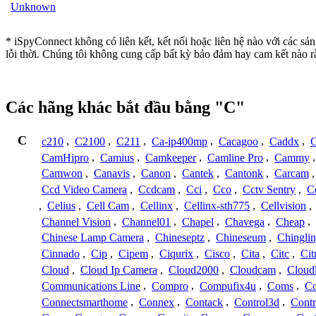
Unknown
* iSpyConnect không có liên kết, kết nối hoặc liên hệ nào với các s
lỗi thời. Chúng tôi không cung cấp bất kỳ bảo đảm hay cam kết nào 
Các hãng khác bắt đầu bằng "C"
C
c210
,
C2100
,
C211
,
Ca-ip400mp
,
Cacagoo
,
Caddx
,
C
CamHipro
,
Camius
,
Camkeeper
,
Camline Pro
,
Cammy
Camwon
,
Canavis
,
Canon
,
Cantek
,
Cantonk
,
Carcam
Ccd Video Camera
,
Ccdcam
,
Cci
,
Cco
,
Cctv Sentry
,
C
,
Celius
,
Cell Cam
,
Cellinx
,
Cellinx-sth775
,
Cellvision
,
Channel Vision
,
Channel01
,
Chapel
,
Chavega
,
Cheap
,
Chinese Lamp Camera
,
Chineseptz
,
Chineseum
,
Chingli
Cinnado
,
Cip
,
Cipem
,
Ciqurix
,
Cisco
,
Cita
,
Citc
,
Cit
Cloud
,
Cloud Ip Camera
,
Cloud2000
,
Cloudcam
,
Cloud
Communications Line
,
Compro
,
Compufix4u
,
Coms
,
C
Connectsmarthome
,
Connex
,
Contack
,
Control3d
,
Contr