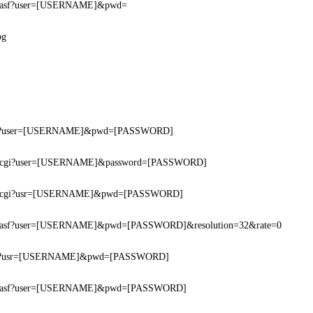
m.asf?user=[USERNAME]&pwd=
pg
cgi?user=[USERNAME]&pwd=[PASSWORD]
am.cgi?user=[USERNAME]&password=[PASSWORD]
am.cgi?usr=[USERNAME]&pwd=[PASSWORD]
am.asf?user=[USERNAME]&pwd=[PASSWORD]&resolution=32&rate=0
cgi?usr=[USERNAME]&pwd=[PASSWORD]
am.asf?user=[USERNAME]&pwd=[PASSWORD]