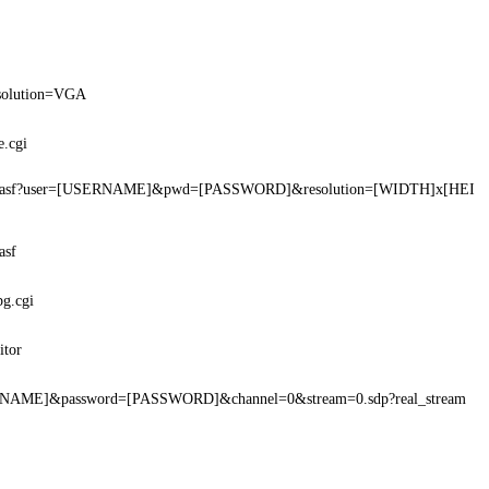
esolution=VGA
e.cgi
am.asf?user=[USERNAME]&pwd=[PASSWORD]&resolution=[WIDTH]x[HEI
asf
pg.cgi
itor
RNAME]&password=[PASSWORD]&channel=0&stream=0.sdp?real_stream