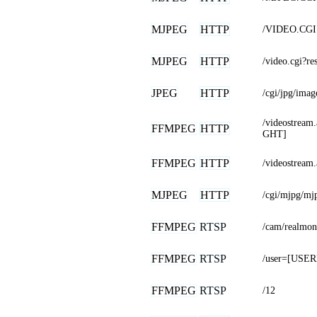
MJPEG
HTTP
/VIDEO.CGI
MJPEG
HTTP
/video.cgi?r
JPEG
HTTP
/cgi/jpg/imag
/videostre
FFMPEG
HTTP
GHT]
FFMPEG
HTTP
/videostream.
MJPEG
HTTP
/cgi/mjpg/mj
FFMPEG
RTSP
/cam/realmon
FFMPEG
RTSP
/user=[USE
FFMPEG
RTSP
/12