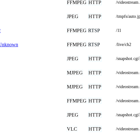
FFMPEG
HTTP
/videostrea
JPEG
HTTP
/tmpfs/auto.j
FFMPEG
RTSP
2
/11
FFMPEG
RTSP
Unknown
/live/ch2
JPEG
HTTP
/snapshot.
MJPEG
HTTP
/videostre
MJPEG
HTTP
/videostre
FFMPEG
HTTP
/videostre
JPEG
HTTP
/snapshot.
VLC
HTTP
/videostre