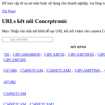
Để truy cập từ xa an toàn hoặc sử dụng cho doanh nghiệp, vui lòng
Tải Ngay
URLs kết nối Conceptronic
Mẹo: Nhấp vào một mô hình để tạo URL kết nối video cho camera C
MÔ HÌNH
720
,
CIPCAM1080OD
,
CIPCAM720
,
CIPCAM720OD
,
CIP
CIPCAM720S
C07-080
,
C54NETCAM
,
C54NETCAM2
,
CIPCAMPTIWL
,
c07-082
C54NETCAM
C54NETCAM
,
C54NETCAM2