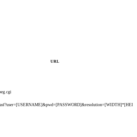
URL
peg.cgi
am.asf?user=[USERNAME]&pwd=[PASSWORD]&resolution=[WIDTH]*[HEI