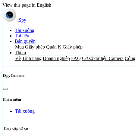
View this page in English
iSpy
Tải xuống
Tài liệu
Bản quyền
Mua Giấy phép
Quản lý Giấy phép
Thêm
Về
Tính năng
Doanh nghiệp
FAQ
Cơ sở dữ liệu Camera
Cộng
iSpyConnect
Phần mềm
Tải xuống
Truy cập từ xa