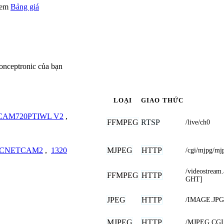
 xem
Bảng giá
onceptronic của bạn
LOẠI
GIAO THỨC
CAM720PTIWL V2
,
FFMPEG
RTSP
/live/ch0
MJPEG
HTTP
CNETCAM2
,
1320
/cgi/mjpg/mj
/videostre
FFMPEG
HTTP
GHT]
JPEG
HTTP
/IMAGE.JPG
MJPEG
HTTP
/MJPEG.CGI