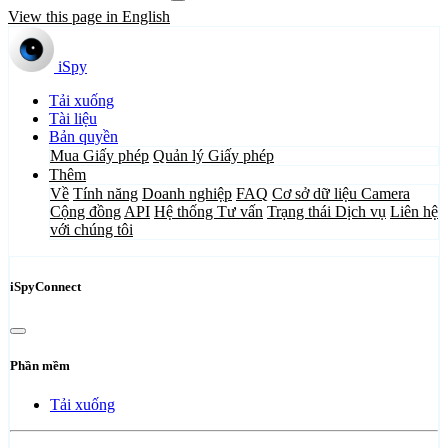
View this page in English
iSpy
Tải xuống
Tài liệu
Bản quyền
Mua Giấy phép
Quản lý Giấy phép
Thêm
Về
Tính năng
Doanh nghiệp
FAQ
Cơ sở dữ liệu Camera
Cộng đồng
API
Hệ thống Tư vấn
Trạng thái Dịch vụ
Liên hệ
với chúng tôi
iSpyConnect
Phần mềm
Tải xuống