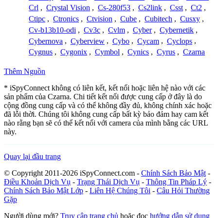
Crl
,
Crystal Vision
,
Cs-280f53
,
Cs2link
,
Csst
,
Ct2
,
Ctipc
,
Ctronics
,
Ctvision
,
Cube
,
Cubitech
,
Cusxy
,
Cv-b13b10-odi
,
Cv3c
,
Cvlm
,
Cyber
,
Cybernetik
,
Cybernova
,
Cyberview
,
Cybo
,
Cycam
,
Cyclops
,
Cygnus
,
Cygonix
,
Cymbol
,
Cynics
,
Cyrus
,
Czarna
Thêm Nguồn
* iSpyConnect không có liên kết, kết nối hoặc liên hệ nào với các
sản phẩm của Czarna. Chi tiết kết nối được cung cấp ở đây là do
cộng đồng cung cấp và có thể không đầy đủ, không chính xác hoặc
đã lỗi thời. Chúng tôi không cung cấp bất kỳ bảo đảm hay cam kết
nào rằng bạn sẽ có thể kết nối với camera của mình bằng các URL
này.
Quay lại đầu trang
© Copyright 2011-2026 iSpyConnect.com -
Chính Sách Bảo Mật
-
Điều Khoản Dịch Vụ
-
Trạng Thái Dịch Vụ
-
Thông Tin Pháp Lý
-
Chính Sách Bảo Mật Lớp
-
Liên Hệ Chúng Tôi
-
Câu Hỏi Thường
Gặp
Người dùng mới?
Truy cập trang chủ
hoặc đọc
hướng dẫn sử dụng