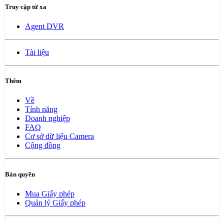
Truy cập từ xa
Agent DVR
Tài liệu
Thêm
Về
Tính năng
Doanh nghiệp
FAQ
Cơ sở dữ liệu Camera
Cộng đồng
Bản quyền
Mua Giấy phép
Quản lý Giấy phép