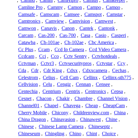
,
Camhd
,
Camhi
,
CamHipro
,
Camius
,
Camkeeper
,
Camline Pro
,
Cammy
,
Camon
,
Campo
,
Camqo
,
Camsafe
,
Camscam
,
Camsee
,
Camspot
,
Camstar
,
Camtronics
,
Camview
,
Camvision
,
Camwest
,
Camwon
,
Canavis
,
Canon
,
Cantek
,
Cantonk
,
Carcam
,
Cas-200
,
Cas-700
,
Casa
,
Casio
,
Casperi
,
Catawba
,
Cb-101ae
,
Cb-102ae
,
Cbc America
,
Cc Plus
,
Ccam
,
Ccd Ip Camera
,
Ccd Video Camera
,
Ccdcam
,
Cci
,
Cco
,
Cctv Sentry
,
Cctvhotdeals
,
Cctvman
,
Cctvr3
,
Cctvsecuritypros
,
Cctvstar
,
Ccy
,
Cda
,
Cdr
,
Cdr King
,
Cdxx
,
Cdxxcamera
,
Cechas
,
Celestrom
,
Celius
,
Cell Cam
,
Cellinx
,
Cellinx-sth775
,
Cellvision
,
Celu
,
Cengiz
,
Cennan
,
Censee
,
Centechia
,
Centrium
,
Centrix
,
Centronics
,
Cepsa
,
Cesnet
,
Chacon
,
Chakir
,
Chambre
,
Channel Vision
,
Channel01
,
Chapel
,
Chavega
,
Cheap
,
CheapCam
,
Cherry Mobile
,
Chicony
,
Childrenview.com
,
China
,
China Dragon
,
Chinavasion
,
Chinawest
,
Chine
,
Chinese
,
Chinese Lamp Camera
,
Chineseptz
,
Chineseum
,
Chingling
,
Chino
,
Chint
,
Choice
,