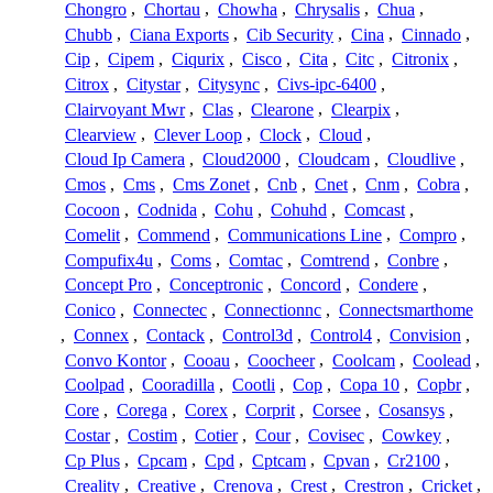
Chongro
,
Chortau
,
Chowha
,
Chrysalis
,
Chua
,
Chubb
,
Ciana Exports
,
Cib Security
,
Cina
,
Cinnado
,
Cip
,
Cipem
,
Ciqurix
,
Cisco
,
Cita
,
Citc
,
Citronix
,
Citrox
,
Citystar
,
Citysync
,
Civs-ipc-6400
,
Clairvoyant Mwr
,
Clas
,
Clearone
,
Clearpix
,
Clearview
,
Clever Loop
,
Clock
,
Cloud
,
Cloud Ip Camera
,
Cloud2000
,
Cloudcam
,
Cloudlive
,
Cmos
,
Cms
,
Cms Zonet
,
Cnb
,
Cnet
,
Cnm
,
Cobra
,
Cocoon
,
Codnida
,
Cohu
,
Cohuhd
,
Comcast
,
Comelit
,
Commend
,
Communications Line
,
Compro
,
Compufix4u
,
Coms
,
Comtac
,
Comtrend
,
Conbre
,
Concept Pro
,
Conceptronic
,
Concord
,
Condere
,
Conico
,
Connectec
,
Connectionnc
,
Connectsmarthome
,
Connex
,
Contack
,
Control3d
,
Control4
,
Convision
,
Convo Kontor
,
Cooau
,
Coocheer
,
Coolcam
,
Coolead
,
Coolpad
,
Cooradilla
,
Cootli
,
Cop
,
Copa 10
,
Copbr
,
Core
,
Corega
,
Corex
,
Corprit
,
Corsee
,
Cosansys
,
Costar
,
Costim
,
Cotier
,
Cour
,
Covisec
,
Cowkey
,
Cp Plus
,
Cpcam
,
Cpd
,
Cptcam
,
Cpvan
,
Cr2100
,
Creality
,
Creative
,
Crenova
,
Crest
,
Crestron
,
Cricket
,