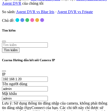
Agent DVR
của chúng tôi
So sánh:
Agent DVR vs Blue Iris
·
Agent DVR vs Frigate
Chủ đề:
Tìm kiếm
Tìm kiếm
Czarna Hướng dẫn kết nối Camera IP
IP
Tên người dùng
Mật khẩu
Lưu ý: Sử dụng thông tin đăng nhập của camera, không phải thông
tin đăng nhập iSpyConnect của bạn. Các chi tiết này chỉ được sử