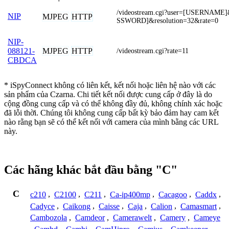
/videostream.cgi?user=[USERNAME
NIP
MJPEG
HTTP
SSWORD]&resolution=32&rate=0
NIP-
MJPEG
HTTP
088121-
/videostream.cgi?rate=11
CBDCA
* iSpyConnect không có liên kết, kết nối hoặc liên hệ nào với các
sản phẩm của Czarna. Chi tiết kết nối được cung cấp ở đây là do
cộng đồng cung cấp và có thể không đầy đủ, không chính xác hoặc
đã lỗi thời. Chúng tôi không cung cấp bất kỳ bảo đảm hay cam kết
nào rằng bạn sẽ có thể kết nối với camera của mình bằng các URL
này.
Các hãng khác bắt đầu bằng "C"
C
c210
,
C2100
,
C211
,
Ca-ip400mp
,
Cacagoo
,
Caddx
,
Cadyce
,
Caikong
,
Caisse
,
Caja
,
Calion
,
Camasmart
,
Cambozola
,
Camdeor
,
Camerawelt
,
Camery
,
Cameye