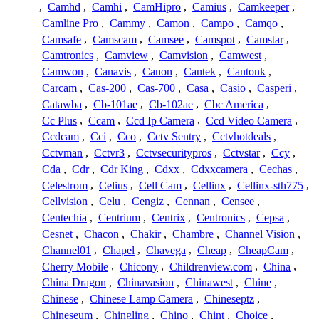
,
Camhd
,
Camhi
,
CamHipro
,
Camius
,
Camkeeper
,
Camline Pro
,
Cammy
,
Camon
,
Campo
,
Camqo
,
Camsafe
,
Camscam
,
Camsee
,
Camspot
,
Camstar
,
Camtronics
,
Camview
,
Camvision
,
Camwest
,
Camwon
,
Canavis
,
Canon
,
Cantek
,
Cantonk
,
Carcam
,
Cas-200
,
Cas-700
,
Casa
,
Casio
,
Casperi
,
Catawba
,
Cb-101ae
,
Cb-102ae
,
Cbc America
,
Cc Plus
,
Ccam
,
Ccd Ip Camera
,
Ccd Video Camera
,
Ccdcam
,
Cci
,
Cco
,
Cctv Sentry
,
Cctvhotdeals
,
Cctvman
,
Cctvr3
,
Cctvsecuritypros
,
Cctvstar
,
Ccy
,
Cda
,
Cdr
,
Cdr King
,
Cdxx
,
Cdxxcamera
,
Cechas
,
Celestrom
,
Celius
,
Cell Cam
,
Cellinx
,
Cellinx-sth775
,
Cellvision
,
Celu
,
Cengiz
,
Cennan
,
Censee
,
Centechia
,
Centrium
,
Centrix
,
Centronics
,
Cepsa
,
Cesnet
,
Chacon
,
Chakir
,
Chambre
,
Channel Vision
,
Channel01
,
Chapel
,
Chavega
,
Cheap
,
CheapCam
,
Cherry Mobile
,
Chicony
,
Childrenview.com
,
China
,
China Dragon
,
Chinavasion
,
Chinawest
,
Chine
,
Chinese
,
Chinese Lamp Camera
,
Chineseptz
,
Chineseum
,
Chingling
,
Chino
,
Chint
,
Choice
,