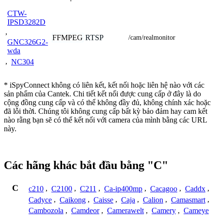
CTW-
IPSD3282D
,
FFMPEG
RTSP
/cam/realmonitor
GNC326G2-
wda
,
NC304
* iSpyConnect không có liên kết, kết nối hoặc liên hệ nào với các
sản phẩm của Cantek. Chi tiết kết nối được cung cấp ở đây là do
cộng đồng cung cấp và có thể không đầy đủ, không chính xác hoặc
đã lỗi thời. Chúng tôi không cung cấp bất kỳ bảo đảm hay cam kết
nào rằng bạn sẽ có thể kết nối với camera của mình bằng các URL
này.
Các hãng khác bắt đầu bằng "C"
C
c210
,
C2100
,
C211
,
Ca-ip400mp
,
Cacagoo
,
Caddx
,
Cadyce
,
Caikong
,
Caisse
,
Caja
,
Calion
,
Camasmart
,
Cambozola
,
Camdeor
,
Camerawelt
,
Camery
,
Cameye