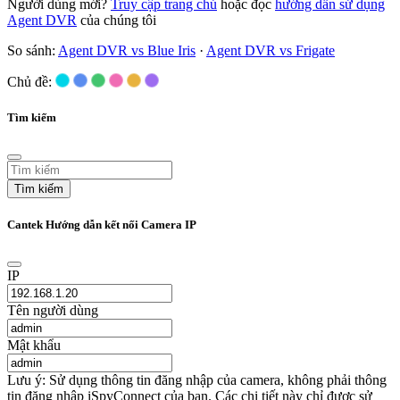
Người dùng mới?
Truy cập trang chủ
hoặc đọc
hướng dẫn sử dụng
Agent DVR
của chúng tôi
So sánh:
Agent DVR vs Blue Iris
·
Agent DVR vs Frigate
Chủ đề:
Tìm kiếm
Tìm kiếm
Cantek Hướng dẫn kết nối Camera IP
IP
Tên người dùng
Mật khẩu
Lưu ý: Sử dụng thông tin đăng nhập của camera, không phải thông
tin đăng nhập iSpyConnect của bạn. Các chi tiết này chỉ được sử