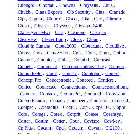
Chongro
,
Chortau
,
Chowha
,
Chrysalis
,
Chua
,
Chubb
,
Ciana Exports
,
Cib Security
,
Cina
,
Cinnado
,
Cip
,
Cipem
,
Ciqurix
,
Cisco
,
Cita
,
Citc
,
Citronix
,
Citrox
,
Citystar
,
Citysync
,
Civs-ipc-6400
,
Clairvoyant Mwr
,
Clas
,
Clearone
,
Clearpix
,
Clearview
,
Clever Loop
,
Clock
,
Cloud
,
Cloud Ip Camera
,
Cloud2000
,
Cloudcam
,
Cloudlive
,
Cmos
,
Cms
,
Cms Zonet
,
Cnb
,
Cnet
,
Cnm
,
Cobra
,
Cocoon
,
Codnida
,
Cohu
,
Cohuhd
,
Comcast
,
Comelit
,
Commend
,
Communications Line
,
Compro
,
Compufix4u
,
Coms
,
Comtac
,
Comtrend
,
Conbre
,
Concept Pro
,
Conceptronic
,
Concord
,
Condere
,
Conico
,
Connectec
,
Connectionnc
,
Connectsmarthome
,
Connex
,
Contack
,
Control3d
,
Control4
,
Convision
,
Convo Kontor
,
Cooau
,
Coocheer
,
Coolcam
,
Coolead
,
Coolpad
,
Cooradilla
,
Cootli
,
Cop
,
Copa 10
,
Copbr
,
Core
,
Corega
,
Corex
,
Corprit
,
Corsee
,
Cosansys
,
Costar
,
Costim
,
Cotier
,
Cour
,
Covisec
,
Cowkey
,
Cp Plus
,
Cpcam
,
Cpd
,
Cptcam
,
Cpvan
,
Cr2100
,