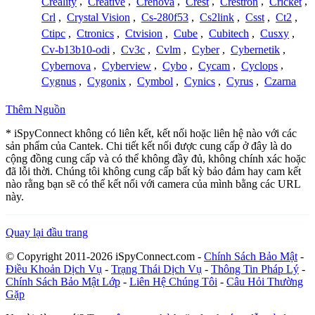
Creality
,
Creative
,
Crenova
,
Crest
,
Crestron
,
Cricket
,
Crl
,
Crystal Vision
,
Cs-280f53
,
Cs2link
,
Csst
,
Ct2
,
Ctipc
,
Ctronics
,
Ctvision
,
Cube
,
Cubitech
,
Cusxy
,
Cv-b13b10-odi
,
Cv3c
,
Cvlm
,
Cyber
,
Cybernetik
,
Cybernova
,
Cyberview
,
Cybo
,
Cycam
,
Cyclops
,
Cygnus
,
Cygonix
,
Cymbol
,
Cynics
,
Cyrus
,
Czarna
Thêm Nguồn
* iSpyConnect không có liên kết, kết nối hoặc liên hệ nào với các
sản phẩm của Cantek. Chi tiết kết nối được cung cấp ở đây là do
cộng đồng cung cấp và có thể không đầy đủ, không chính xác hoặc
đã lỗi thời. Chúng tôi không cung cấp bất kỳ bảo đảm hay cam kết
nào rằng bạn sẽ có thể kết nối với camera của mình bằng các URL
này.
Quay lại đầu trang
© Copyright 2011-2026 iSpyConnect.com -
Chính Sách Bảo Mật
-
Điều Khoản Dịch Vụ
-
Trạng Thái Dịch Vụ
-
Thông Tin Pháp Lý
-
Chính Sách Bảo Mật Lớp
-
Liên Hệ Chúng Tôi
-
Câu Hỏi Thường
Gặp