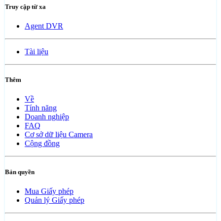
Truy cập từ xa
Agent DVR
Tài liệu
Thêm
Về
Tính năng
Doanh nghiệp
FAQ
Cơ sở dữ liệu Camera
Cộng đồng
Bản quyền
Mua Giấy phép
Quản lý Giấy phép