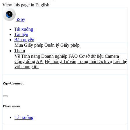
View this page in English
iSpy
Tải xuống
Tài liệu
Bản quyền
Mua Giấy phép
Quản lý Giấy phép
Thêm
Về
Tính năng
Doanh nghiệp
FAQ
Cơ sở dữ liệu Camera
Cộng đồng
API
Hệ thống Tư vấn
Trạng thái Dịch vụ
Liên hệ
với chúng tôi
iSpyConnect
Phần mềm
Tải xuống