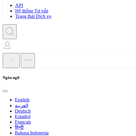
API
Hệ thống Tư vấn
Trạng thái Dịch vụ
VI
Ngôn ngữ
English
العربية
Deutsch
Español
Français
हिन्दी
Bahasa Indonesia