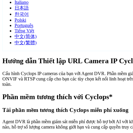
Italiano
日本語
한국어
Polski
Português
Tiếng Việt
中文(简体)
中文(繁體)
Hướng dẫn Thiết lập URL Camera IP Cycl
Cấu hình Cyclops IP cameras của bạn với Agent DVR. Phần mềm giám 
ONVIF và RTSP cung cấp cho bạn các tùy chọn kết nối linh hoạt trê
toàn.
Phần mềm tương thích với Cyclops*
Tải phần mềm tương thích Cyclops miễn phí xuống
Agent DVR là phần mềm giám sát miễn phí được hỗ trợ bởi AI với khả n
nào, hỗ trợ số lượng camera không giới hạn và cung cấp quyền truy 