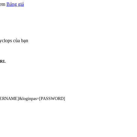
 xem
Bảng giá
yclops của bạn
RL
e=[USERNAME]&loginpas=[PASSWORD]
]