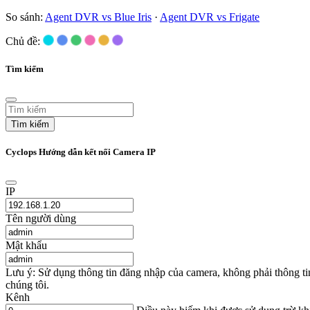
So sánh:
Agent DVR vs Blue Iris
·
Agent DVR vs Frigate
Chủ đề:
Tìm kiếm
Tìm kiếm
Cyclops Hướng dẫn kết nối Camera IP
IP
Tên người dùng
Mật khẩu
Lưu ý: Sử dụng thông tin đăng nhập của camera, không phải thông t
chúng tôi.
Kênh