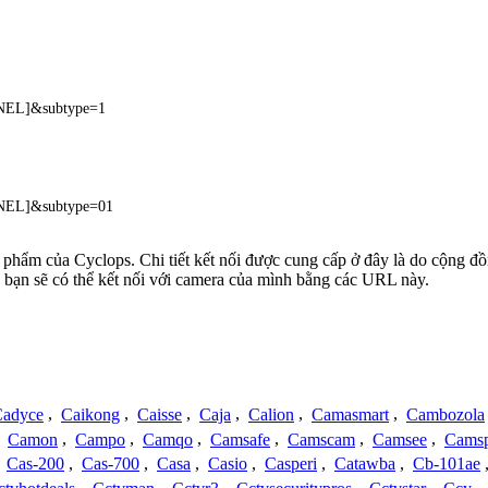
NNEL]&subtype=1
NNEL]&subtype=01
ản phẩm của Cyclops. Chi tiết kết nối được cung cấp ở đây là do cộng đ
 bạn sẽ có thể kết nối với camera của mình bằng các URL này.
adyce
,
Caikong
,
Caisse
,
Caja
,
Calion
,
Camasmart
,
Cambozola
,
Camon
,
Campo
,
Camqo
,
Camsafe
,
Camscam
,
Camsee
,
Camsp
,
Cas-200
,
Cas-700
,
Casa
,
Casio
,
Casperi
,
Catawba
,
Cb-101ae