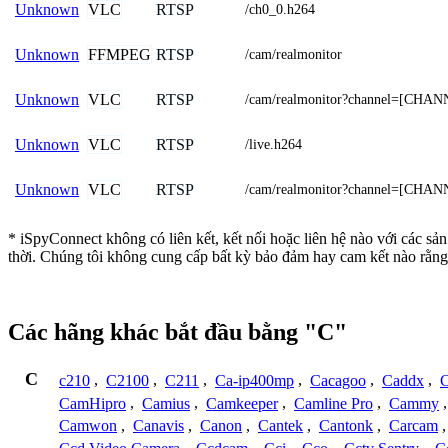
VLC
RTSP
Unknown
/ch0_0.h264
FFMPEG
RTSP
Unknown
/cam/realmonitor
VLC
RTSP
Unknown
/cam/realmonitor?channel=[CHA
VLC
RTSP
Unknown
/live.h264
VLC
RTSP
Unknown
/cam/realmonitor?channel=[CHA
* iSpyConnect không có liên kết, kết nối hoặc liên hệ nào với các s
thời. Chúng tôi không cung cấp bất kỳ bảo đảm hay cam kết nào rằng
Các hãng khác bắt đầu bằng "C"
C
c210
,
C2100
,
C211
,
Ca-ip400mp
,
Cacagoo
,
Caddx
,
C
CamHipro
,
Camius
,
Camkeeper
,
Camline Pro
,
Cammy
Camwon
,
Canavis
,
Canon
,
Cantek
,
Cantonk
,
Carcam