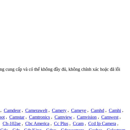
ồng cung cấp và có thể không đầy đủ, không chính xác hoặc đã lỗi
,
Camdeor
,
Camerawelt
,
Camery
,
Cameye
,
Camhd
,
Camhi
,
ot
,
Camstar
,
Camtronics
,
Camview
,
Camvision
,
Camwest
,
,
Cb-102ae
,
Cbc America
,
Cc Plus
,
Ccam
,
Ccd Ip Camera
,