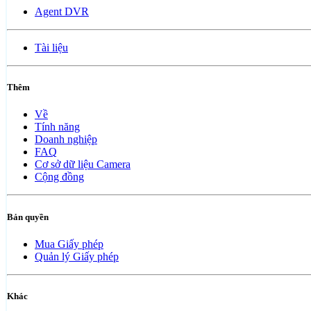
Agent DVR
Tài liệu
Thêm
Về
Tính năng
Doanh nghiệp
FAQ
Cơ sở dữ liệu Camera
Cộng đồng
Bản quyền
Mua Giấy phép
Quản lý Giấy phép
Khác