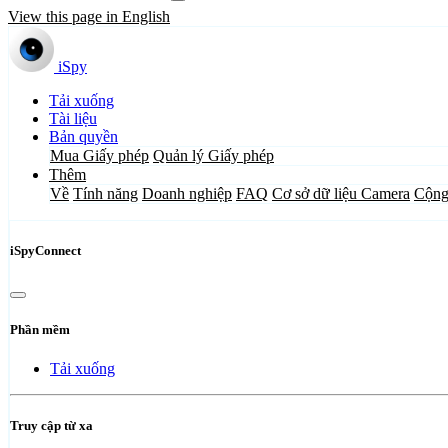
View this page in English
iSpy
Tải xuống
Tài liệu
Bản quyền
Mua Giấy phép
Quản lý Giấy phép
Thêm
Về
Tính năng
Doanh nghiệp
FAQ
Cơ sở dữ liệu Camera
Cộng
iSpyConnect
Phần mềm
Tải xuống
Truy cập từ xa