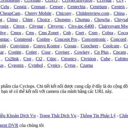
ctvhotdeals
,
Cctvman
,
Cctvr3
,
Cctvsecuritypros
,
Cctvstar
,
Ccy
,
Celu
,
Cengiz
,
Cennan
,
Censee
,
Centechia
,
Centrium
,
Centrix
CheapCam
,
Cherry Mobile
,
Chicony
,
Childrenview.com
,
China
,
ng
,
Chino
,
Chint
,
Choice
,
Chongro
,
Chortau
,
Chowha
,
Chrysal
ronix
,
Citrox
,
Citystar
,
Citysync
,
Civs-ipc-6400
,
Clairvoyant Mw
live
,
Cmos
,
Cms
,
Cms Zonet
,
Cnb
,
Cnet
,
Cnm
,
Cobra
,
Coco
omtac
,
Comtrend
,
Conbre
,
Concept Pro
,
Conceptronic
,
Concord
ol4
,
Convision
,
Convo Kontor
,
Cooau
,
Coocheer
,
Coolcam
,
C
ar
,
Costim
,
Cotier
,
Cour
,
Covisec
,
Cowkey
,
Cp Plus
,
Cpcam
3
,
Cs2link
,
Csst
,
Ct2
,
Ctipc
,
Ctronics
,
Ctvision
,
Cube
,
Cubite
us
,
Cygonix
,
Cymbol
,
Cynics
,
Cyrus
,
Czarna
ản phẩm của Cyclops. Chi tiết kết nối được cung cấp ở đây là do cộng đ
 bạn sẽ có thể kết nối với camera của mình bằng các URL này.
iều Khoản Dịch Vụ
-
Trạng Thái Dịch Vụ
-
Thông Tin Pháp Lý
-
Chín
Agent DVR
của chúng tôi