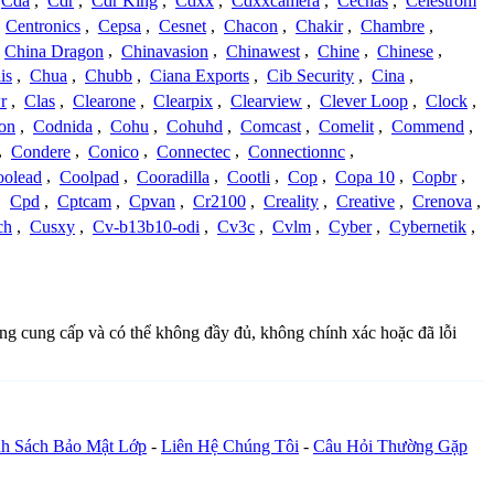
Cda
,
Cdr
,
Cdr King
,
Cdxx
,
Cdxxcamera
,
Cechas
,
Celestrom
,
Centronics
,
Cepsa
,
Cesnet
,
Chacon
,
Chakir
,
Chambre
,
China Dragon
,
Chinavasion
,
Chinawest
,
Chine
,
Chinese
,
is
,
Chua
,
Chubb
,
Ciana Exports
,
Cib Security
,
Cina
,
r
,
Clas
,
Clearone
,
Clearpix
,
Clearview
,
Clever Loop
,
Clock
,
on
,
Codnida
,
Cohu
,
Cohuhd
,
Comcast
,
Comelit
,
Commend
,
,
Condere
,
Conico
,
Connectec
,
Connectionnc
,
oolead
,
Coolpad
,
Cooradilla
,
Cootli
,
Cop
,
Copa 10
,
Copbr
,
,
Cpd
,
Cptcam
,
Cpvan
,
Cr2100
,
Creality
,
Creative
,
Crenova
,
ch
,
Cusxy
,
Cv-b13b10-odi
,
Cv3c
,
Cvlm
,
Cyber
,
Cybernetik
,
ồng cung cấp và có thể không đầy đủ, không chính xác hoặc đã lỗi
h Sách Bảo Mật Lớp
-
Liên Hệ Chúng Tôi
-
Câu Hỏi Thường Gặp