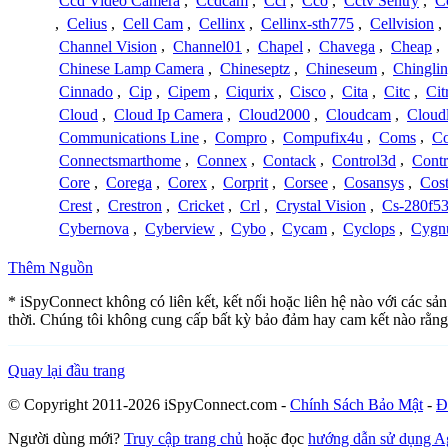
Ccd Video Camera
,
Ccdcam
,
Cci
,
Cco
,
Cctv Sentry
,
C
,
Celius
,
Cell Cam
,
Cellinx
,
Cellinx-sth775
,
Cellvision
,
Channel Vision
,
Channel01
,
Chapel
,
Chavega
,
Cheap
,
Chinese Lamp Camera
,
Chineseptz
,
Chineseum
,
Chingli
Cinnado
,
Cip
,
Cipem
,
Ciqurix
,
Cisco
,
Cita
,
Citc
,
Cit
Cloud
,
Cloud Ip Camera
,
Cloud2000
,
Cloudcam
,
Cloud
Communications Line
,
Compro
,
Compufix4u
,
Coms
,
C
Connectsmarthome
,
Connex
,
Contack
,
Control3d
,
Contr
Core
,
Corega
,
Corex
,
Corprit
,
Corsee
,
Cosansys
,
Cost
Crest
,
Crestron
,
Cricket
,
Crl
,
Crystal Vision
,
Cs-280f5
Cybernova
,
Cyberview
,
Cybo
,
Cycam
,
Cyclops
,
Cygn
Thêm Nguồn
* iSpyConnect không có liên kết, kết nối hoặc liên hệ nào với các s
thời. Chúng tôi không cung cấp bất kỳ bảo đảm hay cam kết nào rằng
Quay lại đầu trang
© Copyright 2011-2026 iSpyConnect.com -
Chính Sách Bảo Mật
-
Đ
Người dùng mới?
Truy cập trang chủ
hoặc đọc
hướng dẫn sử dụng 