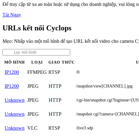
Để truy cập từ xa an toàn hoặc sử dụng cho doanh nghiệp, vui lòng
Tải Ngay
URLs kết nối Cyclops
Mẹo: Nhấp vào một mô hình để tạo URL kết nối video cho camera C
MÔ HÌNH
LOẠI
GIAO THỨC
U
FFMPEG
RTSP
IP1200
/0
JPEG
HTTP
IP1200
/snapshot/view[CHANNEL].jpg
JPEG
HTTP
Unknown
/cgi-bin/snapshot.cgi?loginus
JPEG
HTTP
Unknown
/snapshot.cgi?camera=[CHANNEL
VLC
RTSP
Unknown
/live3.sdp