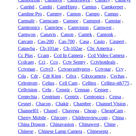
,
Camhd
,
Camhi
,
CamHipro
,
Camius
,
Camkeeper
,
Camline Pro
,
Cammy
,
Camon
,
Campo
,
Camqo
,
Camsafe
,
Camscam
,
Camsee
,
Camspot
,
Camstar
,
Camtronics
,
Camview
,
Camvision
,
Camwest
,
Camwon
,
Canavis
,
Canon
,
Cantek
,
Cantonk
,
Carcam
,
Cas-200
,
Cas-700
,
Casa
,
Casio
,
Casperi
,
Catawba
,
Cb-101ae
,
Cb-102ae
,
Cbc America
,
Cc Plus
,
Ccam
,
Ccd Ip Camera
,
Ccd Video Camera
,
Ccdcam
,
Cci
,
Cco
,
Cctv Sentry
,
Cctvhotdeals
,
Cctvman
,
Cctvr3
,
Cctvsecuritypros
,
Cctvstar
,
Ccy
,
Cda
,
Cdr
,
Cdr King
,
Cdxx
,
Cdxxcamera
,
Cechas
,
Celestrom
,
Celius
,
Cell Cam
,
Cellinx
,
Cellinx-sth775
,
Cellvision
,
Celu
,
Cengiz
,
Cennan
,
Censee
,
Centechia
,
Centrium
,
Centrix
,
Centronics
,
Cepsa
,
Cesnet
,
Chacon
,
Chakir
,
Chambre
,
Channel Vision
,
Channel01
,
Chapel
,
Chavega
,
Cheap
,
CheapCam
,
Cherry Mobile
,
Chicony
,
Childrenview.com
,
China
,
China Dragon
,
Chinavasion
,
Chinawest
,
Chine
,
Chinese
,
Chinese Lamp Camera
,
Chineseptz
,