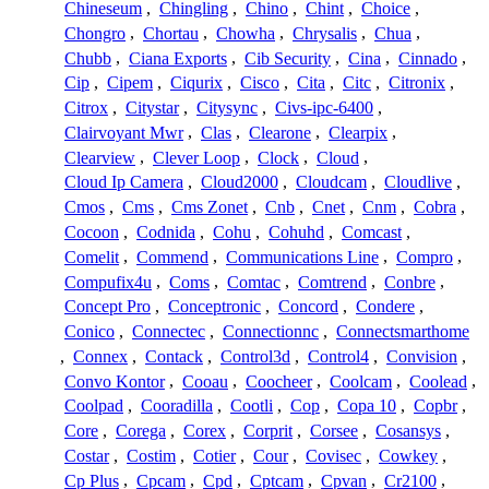
Chineseum
,
Chingling
,
Chino
,
Chint
,
Choice
,
Chongro
,
Chortau
,
Chowha
,
Chrysalis
,
Chua
,
Chubb
,
Ciana Exports
,
Cib Security
,
Cina
,
Cinnado
,
Cip
,
Cipem
,
Ciqurix
,
Cisco
,
Cita
,
Citc
,
Citronix
,
Citrox
,
Citystar
,
Citysync
,
Civs-ipc-6400
,
Clairvoyant Mwr
,
Clas
,
Clearone
,
Clearpix
,
Clearview
,
Clever Loop
,
Clock
,
Cloud
,
Cloud Ip Camera
,
Cloud2000
,
Cloudcam
,
Cloudlive
,
Cmos
,
Cms
,
Cms Zonet
,
Cnb
,
Cnet
,
Cnm
,
Cobra
,
Cocoon
,
Codnida
,
Cohu
,
Cohuhd
,
Comcast
,
Comelit
,
Commend
,
Communications Line
,
Compro
,
Compufix4u
,
Coms
,
Comtac
,
Comtrend
,
Conbre
,
Concept Pro
,
Conceptronic
,
Concord
,
Condere
,
Conico
,
Connectec
,
Connectionnc
,
Connectsmarthome
,
Connex
,
Contack
,
Control3d
,
Control4
,
Convision
,
Convo Kontor
,
Cooau
,
Coocheer
,
Coolcam
,
Coolead
,
Coolpad
,
Cooradilla
,
Cootli
,
Cop
,
Copa 10
,
Copbr
,
Core
,
Corega
,
Corex
,
Corprit
,
Corsee
,
Cosansys
,
Costar
,
Costim
,
Cotier
,
Cour
,
Covisec
,
Cowkey
,
Cp Plus
,
Cpcam
,
Cpd
,
Cptcam
,
Cpvan
,
Cr2100
,