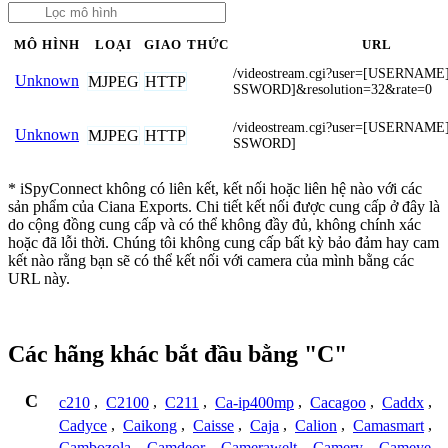
MÔ HÌNH
LOẠI
GIAO THỨC
URL
/videostream.cgi?user=[USERNAM
Unknown
MJPEG
HTTP
SSWORD]&resolution=32&rate=0
/videostream.cgi?user=[USERNAM
Unknown
MJPEG
HTTP
SSWORD]
* iSpyConnect không có liên kết, kết nối hoặc liên hệ nào với các
sản phẩm của Ciana Exports. Chi tiết kết nối được cung cấp ở đây là
do cộng đồng cung cấp và có thể không đầy đủ, không chính xác
hoặc đã lỗi thời. Chúng tôi không cung cấp bất kỳ bảo đảm hay cam
kết nào rằng bạn sẽ có thể kết nối với camera của mình bằng các
URL này.
Các hãng khác bắt đầu bằng "C"
C
c210
,
C2100
,
C211
,
Ca-ip400mp
,
Cacagoo
,
Caddx
,
Cadyce
,
Caikong
,
Caisse
,
Caja
,
Calion
,
Camasmart
,
Cambozola
,
Camdeor
,
Camerawelt
,
Camery
,
Cameye