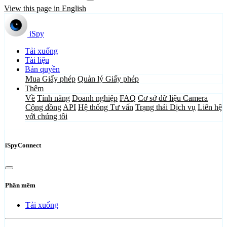
View this page in English
iSpy
Tải xuống
Tài liệu
Bản quyền
Mua Giấy phép
Quản lý Giấy phép
Thêm
Về
Tính năng
Doanh nghiệp
FAQ
Cơ sở dữ liệu Camera
Cộng đồng
API
Hệ thống Tư vấn
Trạng thái Dịch vụ
Liên hệ
với chúng tôi
iSpyConnect
Phần mềm
Tải xuống