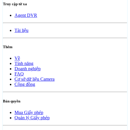
Truy cập từ xa
Agent DVR
Tài liệu
Thêm
Về
Tính năng
Doanh nghiệp
FAQ
Cơ sở dữ liệu Camera
Cộng đồng
Bản quyền
Mua Giấy phép
Quản lý Giấy phép