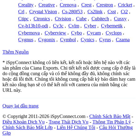
Creality
,
Creative
,
Crenova
,
Crest
,
Crestron
,
Cricket
,
Crl
,
Crystal Vision
,
Cs-280f53
,
Cs2link
,
Csst
,
Ct2
,
Ctipc
,
Ctronics
,
Ctvision
,
Cube
,
Cubitech
,
Cusxy
,
Cv-b13b10-odi
,
Cv3c
,
Cvlm
,
Cyber
,
Cybernetik
,
Cybernova
,
Cyberview
,
Cybo
,
Cycam
,
Cyclops
,
Cygnus
,
Cygonix
,
Cymbol
,
Cynics
,
Cyrus
,
Czarna
Thêm Nguồn
* iSpyConnect không có liên kết, kết nối hoặc liên hệ nào với các
sản phẩm của Ciana Exports. Chi tiết kết nối được cung cấp ở đây là
do cộng đồng cung cấp và có thể không đầy đủ, không chính xác
hoặc đã lỗi thời. Chúng tôi không cung cấp bất kỳ bảo đảm hay cam
kết nào rằng bạn sẽ có thể kết nối với camera của mình bằng các
URL này.
Quay lại đầu trang
© Copyright 2011-2026 iSpyConnect.com -
Chính Sách Bảo Mật
-
Điều Khoản Dịch Vụ
-
Trạng Thái Dịch Vụ
-
Thông Tin Pháp Lý
-
Chính Sách Bảo Mật Lớp
-
Liên Hệ Chúng Tôi
-
Câu Hỏi Thường
Gặp