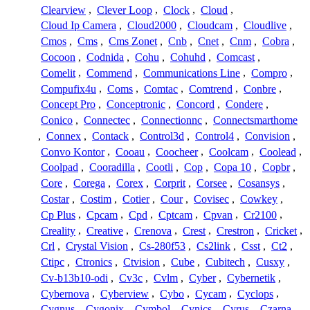
Clearview
,
Clever Loop
,
Clock
,
Cloud
,
Cloud Ip Camera
,
Cloud2000
,
Cloudcam
,
Cloudlive
,
Cmos
,
Cms
,
Cms Zonet
,
Cnb
,
Cnet
,
Cnm
,
Cobra
,
Cocoon
,
Codnida
,
Cohu
,
Cohuhd
,
Comcast
,
Comelit
,
Commend
,
Communications Line
,
Compro
,
Compufix4u
,
Coms
,
Comtac
,
Comtrend
,
Conbre
,
Concept Pro
,
Conceptronic
,
Concord
,
Condere
,
Conico
,
Connectec
,
Connectionnc
,
Connectsmarthome
,
Connex
,
Contack
,
Control3d
,
Control4
,
Convision
,
Convo Kontor
,
Cooau
,
Coocheer
,
Coolcam
,
Coolead
,
Coolpad
,
Cooradilla
,
Cootli
,
Cop
,
Copa 10
,
Copbr
,
Core
,
Corega
,
Corex
,
Corprit
,
Corsee
,
Cosansys
,
Costar
,
Costim
,
Cotier
,
Cour
,
Covisec
,
Cowkey
,
Cp Plus
,
Cpcam
,
Cpd
,
Cptcam
,
Cpvan
,
Cr2100
,
Creality
,
Creative
,
Crenova
,
Crest
,
Crestron
,
Cricket
,
Crl
,
Crystal Vision
,
Cs-280f53
,
Cs2link
,
Csst
,
Ct2
,
Ctipc
,
Ctronics
,
Ctvision
,
Cube
,
Cubitech
,
Cusxy
,
Cv-b13b10-odi
,
Cv3c
,
Cvlm
,
Cyber
,
Cybernetik
,
Cybernova
,
Cyberview
,
Cybo
,
Cycam
,
Cyclops
,
Cygnus
,
Cygonix
,
Cymbol
,
Cynics
,
Cyrus
,
Czarna