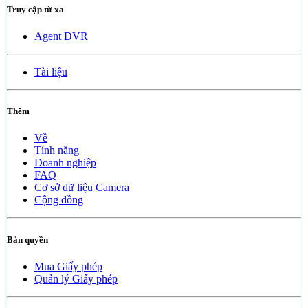
Truy cập từ xa
Agent DVR
Tài liệu
Thêm
Về
Tính năng
Doanh nghiệp
FAQ
Cơ sở dữ liệu Camera
Cộng đồng
Bản quyền
Mua Giấy phép
Quản lý Giấy phép