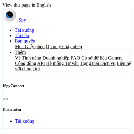
View this page in English
iSpy
Tải xuống
Tài liệu
Bản quyền
Mua Giấy phép
Quản lý Giấy phép
Thêm
Về
Tính năng
Doanh nghiệp
FAQ
Cơ sở dữ liệu Camera
Cộng đồng
API
Hệ thống Tư vấn
Trạng thái Dịch vụ
Liên hệ
với chúng tôi
iSpyConnect
Phần mềm
Tải xuống