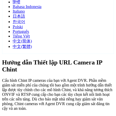
हिन्दी
Bahasa Indonesia
Italiano
日本語
한국어
Polski
Português
Tiếng Việt
中文(简体)
中文(繁體)
Hướng dẫn Thiết lập URL Camera IP
Chint
Cấu hình Chint IP cameras của bạn với Agent DVR. Phần mềm
giám sát miễn phí của chúng tôi bao gồm một trình hướng dẫn thiết
lập được tùy chỉnh cho các mô hình Chint, và khả năng tương thích
ONVIF và RTSP cung cấp cho bạn các tùy chọn kết nối linh hoạt
trên các nền tảng. Dù cho bảo mật nhà riêng hay giám sát văn
phòng, Chint cameras với Agent DVR cung cấp giám sát đáng tin
cậy và an toàn.