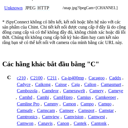
JPEG
HTTP
Unknown
/snap.jpg?JpegCam=[CHANNEL]
* iSpyConnect không có liên kết, kết nối hoặc liên hệ nào với các
sản phẩm của Chint. Chi tiết kết nối được cung cấp ở đây là do cộng
đồng cung cấp và có thể không đầy đủ, không chính xác hoặc đã lỗi
thời. Chúng tôi không cung cấp bất kỳ bảo đảm hay cam kết nào
rằng bạn sẽ có thể kết nối với camera của mình bằng các URL này.
Các hãng khác bắt đầu bằng "C"
C
c210
,
C2100
,
C211
,
Ca-ip400mp
,
Cacagoo
,
Caddx
,
Cadyce
,
Caikong
,
Caisse
,
Caja
,
Calion
,
Camasmart
,
Cambozola
,
Camdeor
,
Camerawelt
,
Camery
,
Cameye
,
Camhd
,
Camhi
,
CamHipro
,
Camius
,
Camkeeper
,
Camline Pro
,
Cammy
,
Camon
,
Campo
,
Camqo
,
Camsafe
,
Camscam
,
Camsee
,
Camspot
,
Camstar
,
Camtronics
,
Camview
,
Camvision
,
Camwest
,
Camwon
,
Canavis
,
Canon
,
Cantek
,
Cantonk
,