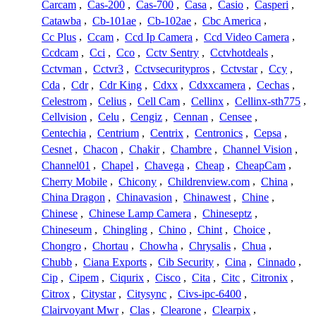
Carcam
,
Cas-200
,
Cas-700
,
Casa
,
Casio
,
Casperi
,
Catawba
,
Cb-101ae
,
Cb-102ae
,
Cbc America
,
Cc Plus
,
Ccam
,
Ccd Ip Camera
,
Ccd Video Camera
,
Ccdcam
,
Cci
,
Cco
,
Cctv Sentry
,
Cctvhotdeals
,
Cctvman
,
Cctvr3
,
Cctvsecuritypros
,
Cctvstar
,
Ccy
,
Cda
,
Cdr
,
Cdr King
,
Cdxx
,
Cdxxcamera
,
Cechas
,
Celestrom
,
Celius
,
Cell Cam
,
Cellinx
,
Cellinx-sth775
,
Cellvision
,
Celu
,
Cengiz
,
Cennan
,
Censee
,
Centechia
,
Centrium
,
Centrix
,
Centronics
,
Cepsa
,
Cesnet
,
Chacon
,
Chakir
,
Chambre
,
Channel Vision
,
Channel01
,
Chapel
,
Chavega
,
Cheap
,
CheapCam
,
Cherry Mobile
,
Chicony
,
Childrenview.com
,
China
,
China Dragon
,
Chinavasion
,
Chinawest
,
Chine
,
Chinese
,
Chinese Lamp Camera
,
Chineseptz
,
Chineseum
,
Chingling
,
Chino
,
Chint
,
Choice
,
Chongro
,
Chortau
,
Chowha
,
Chrysalis
,
Chua
,
Chubb
,
Ciana Exports
,
Cib Security
,
Cina
,
Cinnado
,
Cip
,
Cipem
,
Ciqurix
,
Cisco
,
Cita
,
Citc
,
Citronix
,
Citrox
,
Citystar
,
Citysync
,
Civs-ipc-6400
,
Clairvoyant Mwr
,
Clas
,
Clearone
,
Clearpix
,