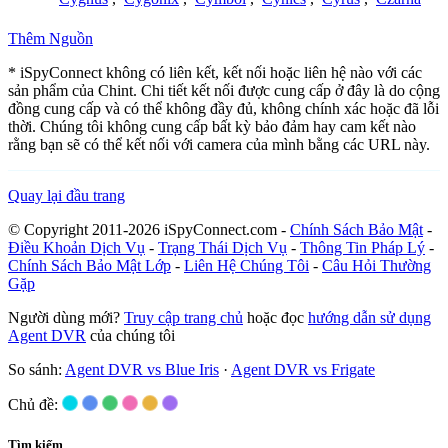
Thêm Nguồn
* iSpyConnect không có liên kết, kết nối hoặc liên hệ nào với các
sản phẩm của Chint. Chi tiết kết nối được cung cấp ở đây là do cộng
đồng cung cấp và có thể không đầy đủ, không chính xác hoặc đã lỗi
thời. Chúng tôi không cung cấp bất kỳ bảo đảm hay cam kết nào
rằng bạn sẽ có thể kết nối với camera của mình bằng các URL này.
Quay lại đầu trang
© Copyright 2011-2026 iSpyConnect.com -
Chính Sách Bảo Mật
-
Điều Khoản Dịch Vụ
-
Trạng Thái Dịch Vụ
-
Thông Tin Pháp Lý
-
Chính Sách Bảo Mật Lớp
-
Liên Hệ Chúng Tôi
-
Câu Hỏi Thường
Gặp
Người dùng mới?
Truy cập trang chủ
hoặc đọc
hướng dẫn sử dụng
Agent DVR
của chúng tôi
So sánh:
Agent DVR vs Blue Iris
·
Agent DVR vs Frigate
Chủ đề:
Tìm kiếm