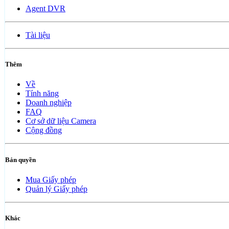
Agent DVR
Tài liệu
Thêm
Về
Tính năng
Doanh nghiệp
FAQ
Cơ sở dữ liệu Camera
Cộng đồng
Bản quyền
Mua Giấy phép
Quản lý Giấy phép
Khác