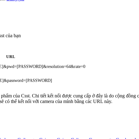
st của bạn
URL
ME]&pwd=[PASSWORD]&resolution=64&rate=0
AME]&password=[PASSWORD]
n phẩm của Csst. Chi tiết kết nối được cung cấp ở đây là do cộng đồng 
sẽ có thể kết nối với camera của mình bằng các URL này.