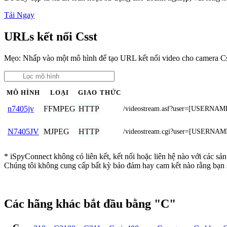
Tải Ngay
URLs kết nối Csst
Mẹo: Nhấp vào một mô hình để tạo URL kết nối video cho camera Cs
MÔ HÌNH
LOẠI
GIAO THỨC
FFMPEG
HTTP
n7405jv
/videostream.asf?user=[USERNA
MJPEG
HTTP
N7405JV
/videostream.cgi?user=[USERN
* iSpyConnect không có liên kết, kết nối hoặc liên hệ nào với các sả
Chúng tôi không cung cấp bất kỳ bảo đảm hay cam kết nào rằng bạn 
Các hãng khác bắt đầu bằng "C"