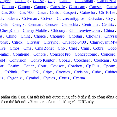
adyce
,
Caikong
,
Caisse
,
Caja
,
Calion
,
Camasmart
,
Cambozola
,
Camon
,
Campo
,
Camqo
,
Camsafe
,
Camscam
,
Camsee
,
Camsp
,
Cas-200
,
Cas-700
,
Casa
,
Casio
,
Casperi
,
Catawba
,
Cb-101ae
ctvhotdeals
,
Cctvman
,
Cctvr3
,
Cctvsecuritypros
,
Cctvstar
,
Ccy
,
Celu
,
Cengiz
,
Cennan
,
Censee
,
Centechia
,
Centrium
,
Centrix
CheapCam
,
Cherry Mobile
,
Chicony
,
Childrenview.com
,
China
,
ng
,
Chino
,
Chint
,
Choice
,
Chongro
,
Chortau
,
Chowha
,
Chrysal
ronix
,
Citrox
,
Citystar
,
Citysync
,
Civs-ipc-6400
,
Clairvoyant Mw
live
,
Cmos
,
Cms
,
Cms Zonet
,
Cnb
,
Cnet
,
Cnm
,
Cobra
,
Coco
omtac
,
Comtrend
,
Conbre
,
Concept Pro
,
Conceptronic
,
Concord
ol4
,
Convision
,
Convo Kontor
,
Cooau
,
Coocheer
,
Coolcam
,
C
ar
,
Costim
,
Cotier
,
Cour
,
Covisec
,
Cowkey
,
Cp Plus
,
Cpcam
3
,
Cs2link
,
Csst
,
Ct2
,
Ctipc
,
Ctronics
,
Ctvision
,
Cube
,
Cubite
us
,
Cygonix
,
Cymbol
,
Cynics
,
Cyrus
,
Czarna
n phẩm của Csst. Chi tiết kết nối được cung cấp ở đây là do cộng đồng 
sẽ có thể kết nối với camera của mình bằng các URL này.