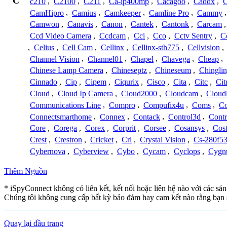
C
c210
,
C2100
,
C211
,
Ca-ip400mp
,
Cacagoo
,
Caddx
,
C
CamHipro
,
Camius
,
Camkeeper
,
Camline Pro
,
Cammy
Camwon
,
Canavis
,
Canon
,
Cantek
,
Cantonk
,
Carcam
Ccd Video Camera
,
Ccdcam
,
Cci
,
Cco
,
Cctv Sentry
,
C
,
Celius
,
Cell Cam
,
Cellinx
,
Cellinx-sth775
,
Cellvision
,
Channel Vision
,
Channel01
,
Chapel
,
Chavega
,
Cheap
,
Chinese Lamp Camera
,
Chineseptz
,
Chineseum
,
Chingli
Cinnado
,
Cip
,
Cipem
,
Ciqurix
,
Cisco
,
Cita
,
Citc
,
Cit
Cloud
,
Cloud Ip Camera
,
Cloud2000
,
Cloudcam
,
Cloud
Communications Line
,
Compro
,
Compufix4u
,
Coms
,
C
Connectsmarthome
,
Connex
,
Contack
,
Control3d
,
Contr
Core
,
Corega
,
Corex
,
Corprit
,
Corsee
,
Cosansys
,
Cost
Crest
,
Crestron
,
Cricket
,
Crl
,
Crystal Vision
,
Cs-280f5
Cybernova
,
Cyberview
,
Cybo
,
Cycam
,
Cyclops
,
Cygn
Thêm Nguồn
* iSpyConnect không có liên kết, kết nối hoặc liên hệ nào với các sả
Chúng tôi không cung cấp bất kỳ bảo đảm hay cam kết nào rằng bạn 
Quay lại đầu trang