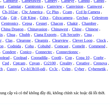
,
Camdeor
,
Camerawelt
,
Camery
,
Cameye
,
Camhd
,
Camhi
,
ot
,
Camstar
,
Camtronics
,
Camview
,
Camvision
,
Camwest
,
,
Cb-102ae
,
Cbc America
,
Cc Plus
,
Ccam
,
Ccd Ip Camera
,
Cda
,
Cdr
,
Cdr King
,
Cdxx
,
Cdxxcamera
,
Cechas
,
Celestrom
,
Centronics
,
Cepsa
,
Cesnet
,
Chacon
,
Chakir
,
Chambre
,
China Dragon
,
Chinavasion
,
Chinawest
,
Chine
,
Chinese
,
is
,
Chua
,
Chubb
,
Ciana Exports
,
Cib Security
,
Cina
,
r
,
Clas
,
Clearone
,
Clearpix
,
Clearview
,
Clever Loop
,
Clock
,
on
,
Codnida
,
Cohu
,
Cohuhd
,
Comcast
,
Comelit
,
Commend
,
,
Condere
,
Conico
,
Connectec
,
Connectionnc
,
oolead
,
Coolpad
,
Cooradilla
,
Cootli
,
Cop
,
Copa 10
,
Copbr
,
,
Cpd
,
Cptcam
,
Cpvan
,
Cr2100
,
Creality
,
Creative
,
Crenova
,
ch
,
Cusxy
,
Cv-b13b10-odi
,
Cv3c
,
Cvlm
,
Cyber
,
Cybernetik
,
cung cấp và có thể không đầy đủ, không chính xác hoặc đã lỗi thời.