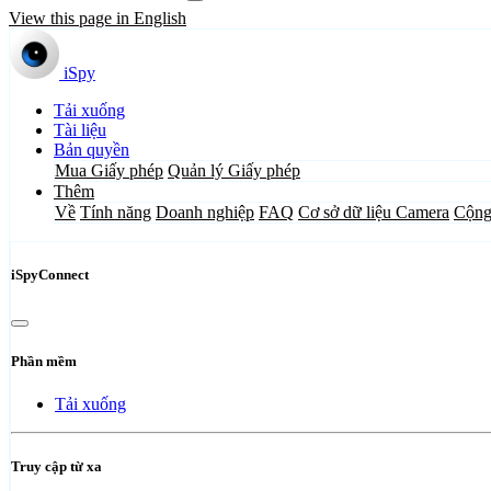
View this page in English
iSpy
Tải xuống
Tài liệu
Bản quyền
Mua Giấy phép
Quản lý Giấy phép
Thêm
Về
Tính năng
Doanh nghiệp
FAQ
Cơ sở dữ liệu Camera
Cộng
iSpyConnect
Phần mềm
Tải xuống
Truy cập từ xa