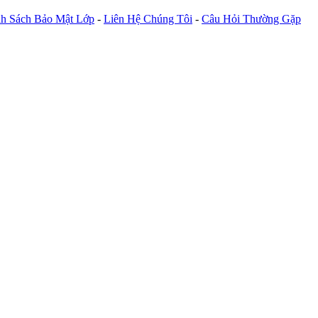
h Sách Bảo Mật Lớp
-
Liên Hệ Chúng Tôi
-
Câu Hỏi Thường Gặp