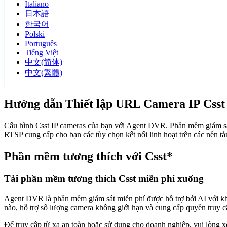
Italiano
日本語
한국어
Polski
Português
Tiếng Việt
中文(简体)
中文(繁體)
Hướng dẫn Thiết lập URL Camera IP Csst
Cấu hình Csst IP cameras của bạn với Agent DVR. Phần mềm giám sát
RTSP cung cấp cho bạn các tùy chọn kết nối linh hoạt trên các nền t
Phần mềm tương thích với Csst*
Tải phần mềm tương thích Csst miễn phí xuống
Agent DVR là phần mềm giám sát miễn phí được hỗ trợ bởi AI với khả n
nào, hỗ trợ số lượng camera không giới hạn và cung cấp quyền truy 
Để truy cập từ xa an toàn hoặc sử dụng cho doanh nghiệp, vui lòng