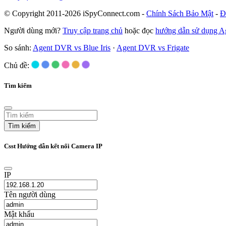
© Copyright 2011-2026 iSpyConnect.com -
Chính Sách Bảo Mật
-
Đ
Người dùng mới?
Truy cập trang chủ
hoặc đọc
hướng dẫn sử dụng 
So sánh:
Agent DVR vs Blue Iris
·
Agent DVR vs Frigate
Chủ đề:
Tìm kiếm
Tìm kiếm
Csst Hướng dẫn kết nối Camera IP
IP
Tên người dùng
Mật khẩu