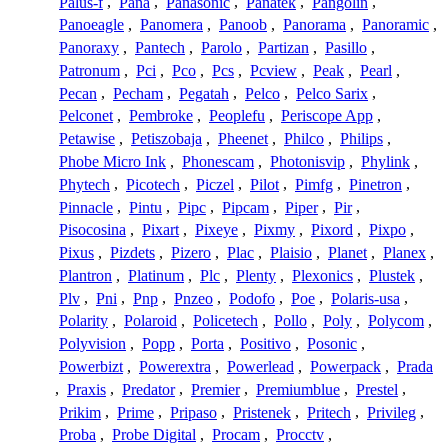
Palus-f
,
Pana
,
Panasonic
,
Panatek
,
Pangolin
,
Panoeagle
,
Panomera
,
Panoob
,
Panorama
,
Panoramic
,
Panoraxy
,
Pantech
,
Parolo
,
Partizan
,
Pasillo
,
Patronum
,
Pci
,
Pco
,
Pcs
,
Pcview
,
Peak
,
Pearl
,
Pecan
,
Pecham
,
Pegatah
,
Pelco
,
Pelco Sarix
,
Pelconet
,
Pembroke
,
Peoplefu
,
Periscope App
,
Petawise
,
Petiszobaja
,
Pheenet
,
Philco
,
Philips
,
Phobe Micro Ink
,
Phonescam
,
Photonisvip
,
Phylink
,
Phytech
,
Picotech
,
Piczel
,
Pilot
,
Pimfg
,
Pinetron
,
Pinnacle
,
Pintu
,
Pipc
,
Pipcam
,
Piper
,
Pir
,
Pisocosina
,
Pixart
,
Pixeye
,
Pixmy
,
Pixord
,
Pixpo
,
Pixus
,
Pizdets
,
Pizero
,
Plac
,
Plaisio
,
Planet
,
Planex
,
Plantron
,
Platinum
,
Plc
,
Plenty
,
Plexonics
,
Plustek
,
Plv
,
Pni
,
Pnp
,
Pnzeo
,
Podofo
,
Poe
,
Polaris-usa
,
Polarity
,
Polaroid
,
Policetech
,
Pollo
,
Poly
,
Polycom
,
Polyvision
,
Popp
,
Porta
,
Positivo
,
Posonic
,
Powerbizt
,
Powerextra
,
Powerlead
,
Powerpack
,
Prada
,
Praxis
,
Predator
,
Premier
,
Premiumblue
,
Prestel
,
Prikim
,
Prime
,
Pripaso
,
Pristenek
,
Pritech
,
Privileg
,
Proba
,
Probe Digital
,
Procam
,
Procctv
,