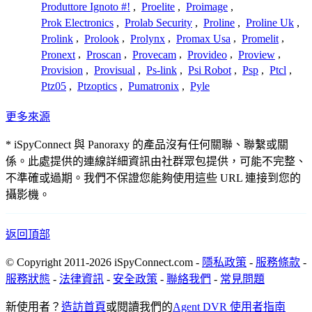
Produttore Ignoto #!
,
Proelite
,
Proimage
,
Prok Electronics
,
Prolab Security
,
Proline
,
Proline Uk
,
Prolink
,
Prolook
,
Prolynx
,
Promax Usa
,
Promelit
,
Pronext
,
Proscan
,
Provecam
,
Provideo
,
Proview
,
Provision
,
Provisual
,
Ps-link
,
Psi Robot
,
Psp
,
Ptcl
,
Ptz05
,
Ptzoptics
,
Pumatronix
,
Pyle
更多來源
* iSpyConnect 與 Panoraxy 的產品沒有任何關聯、聯繫或關
係。此處提供的連線詳細資訊由社群眾包提供，可能不完整、
不準確或過期。我們不保證您能夠使用這些 URL 連接到您的
攝影機。
返回頂部
© Copyright 2011-2026 iSpyConnect.com -
隱私政策
-
服務條款
-
服務狀態
-
法律資訊
-
安全政策
-
聯絡我們
-
常見問題
新使用者？
造訪首頁
或閱讀我們的
Agent DVR 使用者指南