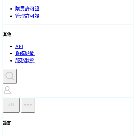
購買許可證
管理許可證
其他
API
系統顧問
服務狀態
ZH
語言