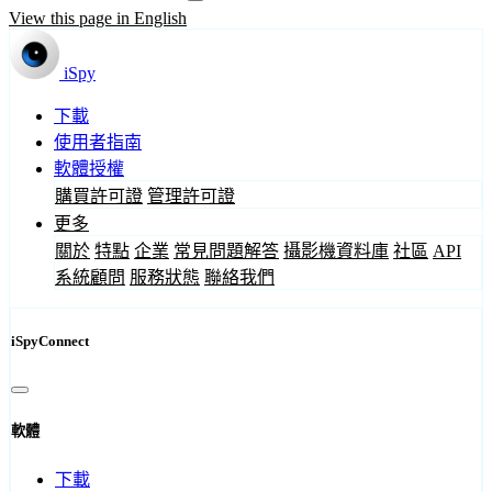
View this page in English
iSpy
下載
使用者指南
軟體授權
購買許可證
管理許可證
更多
關於
特點
企業
常見問題解答
攝影機資料庫
社區
API
系統顧問
服務狀態
聯絡我們
iSpyConnect
軟體
下載