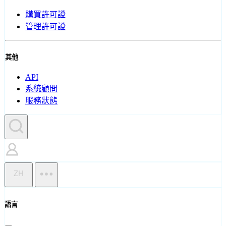
購買許可證
管理許可證
其他
API
系統顧問
服務狀態
ZH
語言