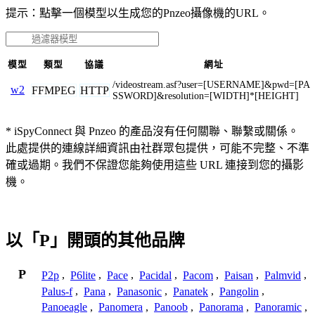
提示：點擊一個模型以生成您的Pnzeo攝像機的URL。
模型
類型
協議
網址
/videostream.asf?user=[USERNAME]&pwd=[PA
w2
FFMPEG
HTTP
SSWORD]&resolution=[WIDTH]*[HEIGHT]
* iSpyConnect 與 Pnzeo 的產品沒有任何關聯、聯繫或關係。
此處提供的連線詳細資訊由社群眾包提供，可能不完整、不準
確或過期。我們不保證您能夠使用這些 URL 連接到您的攝影
機。
以「P」開頭的其他品牌
P
P2p
,
P6lite
,
Pace
,
Pacidal
,
Pacom
,
Paisan
,
Palmvid
,
Palus-f
,
Pana
,
Panasonic
,
Panatek
,
Pangolin
,
Panoeagle
,
Panomera
,
Panoob
,
Panorama
,
Panoramic
,