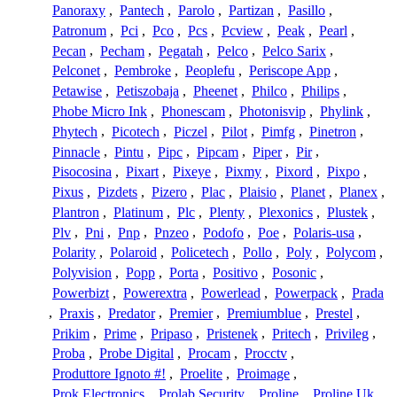
Panoraxy
,
Pantech
,
Parolo
,
Partizan
,
Pasillo
,
Patronum
,
Pci
,
Pco
,
Pcs
,
Pcview
,
Peak
,
Pearl
,
Pecan
,
Pecham
,
Pegatah
,
Pelco
,
Pelco Sarix
,
Pelconet
,
Pembroke
,
Peoplefu
,
Periscope App
,
Petawise
,
Petiszobaja
,
Pheenet
,
Philco
,
Philips
,
Phobe Micro Ink
,
Phonescam
,
Photonisvip
,
Phylink
,
Phytech
,
Picotech
,
Piczel
,
Pilot
,
Pimfg
,
Pinetron
,
Pinnacle
,
Pintu
,
Pipc
,
Pipcam
,
Piper
,
Pir
,
Pisocosina
,
Pixart
,
Pixeye
,
Pixmy
,
Pixord
,
Pixpo
,
Pixus
,
Pizdets
,
Pizero
,
Plac
,
Plaisio
,
Planet
,
Planex
,
Plantron
,
Platinum
,
Plc
,
Plenty
,
Plexonics
,
Plustek
,
Plv
,
Pni
,
Pnp
,
Pnzeo
,
Podofo
,
Poe
,
Polaris-usa
,
Polarity
,
Polaroid
,
Policetech
,
Pollo
,
Poly
,
Polycom
,
Polyvision
,
Popp
,
Porta
,
Positivo
,
Posonic
,
Powerbizt
,
Powerextra
,
Powerlead
,
Powerpack
,
Prada
,
Praxis
,
Predator
,
Premier
,
Premiumblue
,
Prestel
,
Prikim
,
Prime
,
Pripaso
,
Pristenek
,
Pritech
,
Privileg
,
Proba
,
Probe Digital
,
Procam
,
Procctv
,
Produttore Ignoto #!
,
Proelite
,
Proimage
,
Prok Electronics
,
Prolab Security
,
Proline
,
Proline Uk
,