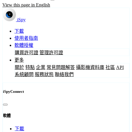
View this page in English
iSpy
下載
使用者指南
軟體授權
購買許可證
管理許可證
更多
關於
特點
企業
常見問題解答
攝影機資料庫
社區
API
系統顧問
服務狀態
聯絡我們
iSpyConnect
軟體
下載