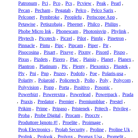
Patronum
,
Pci
,
Pco
,
Pcs
,
Pcview
,
Peak
,
Pearl
,
Pecan
,
Pecham
,
Pegatah
,
Pelco
,
Pelco Sarix
,
Pelconet
,
Pembroke
,
Peoplefu
,
Periscope App
,
Petawise
,
Petiszobaja
,
Pheenet
,
Philco
,
Philips
,
Phobe Micro Ink
,
Phonescam
,
Photonisvip
,
Phylink
,
Phytech
,
Picotech
,
Piczel
,
Pilot
,
Pimfg
,
Pinetron
,
Pinnacle
,
Pintu
,
Pipc
,
Pipcam
,
Piper
,
Pir
,
Pisocosina
,
Pixart
,
Pixeye
,
Pixmy
,
Pixord
,
Pixpo
,
Pixus
,
Pizdets
,
Pizero
,
Plac
,
Plaisio
,
Planet
,
Planex
,
Plantron
,
Platinum
,
Plc
,
Plenty
,
Plexonics
,
Plustek
,
Plv
,
Pni
,
Pnp
,
Pnzeo
,
Podofo
,
Poe
,
Polaris-usa
,
Polarity
,
Polaroid
,
Policetech
,
Pollo
,
Poly
,
Polycom
,
Polyvision
,
Popp
,
Porta
,
Positivo
,
Posonic
,
Powerbizt
,
Powerextra
,
Powerlead
,
Powerpack
,
Prada
,
Praxis
,
Predator
,
Premier
,
Premiumblue
,
Prestel
,
Prikim
,
Prime
,
Pripaso
,
Pristenek
,
Pritech
,
Privileg
,
Proba
,
Probe Digital
,
Procam
,
Procctv
,
Produttore Ignoto #!
,
Proelite
,
Proimage
,
Prok Electronics
,
Prolab Security
,
Proline
,
Proline Uk
,
Prolink
,
Prolook
,
Prolynx
,
Promax Usa
,
Promelit
,