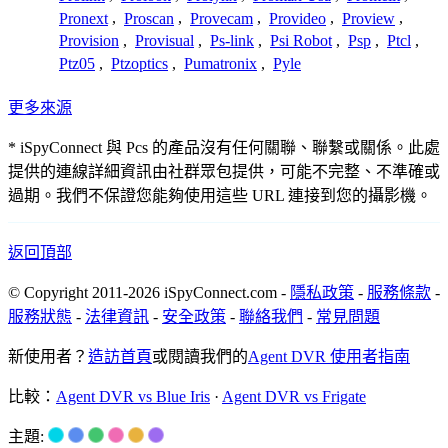
Pronext
,
Proscan
,
Provecam
,
Provideo
,
Proview
,
Provision
,
Provisual
,
Ps-link
,
Psi Robot
,
Psp
,
Ptcl
,
Ptz05
,
Ptzoptics
,
Pumatronix
,
Pyle
更多來源
* iSpyConnect 與 Pcs 的產品沒有任何關聯、聯繫或關係。此處
提供的連線詳細資訊由社群眾包提供，可能不完整、不準確或
過期。我們不保證您能夠使用這些 URL 連接到您的攝影機。
返回頂部
© Copyright 2011-2026 iSpyConnect.com -
隱私政策
-
服務條款
-
服務狀態
-
法律資訊
-
安全政策
-
聯絡我們
-
常見問題
新使用者？
造訪首頁
或閱讀我們的
Agent DVR 使用者指南
比較：
Agent DVR vs Blue Iris
·
Agent DVR vs Frigate
主題: