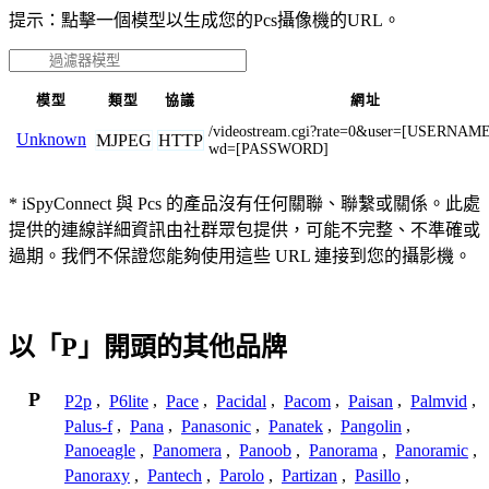
提示：點擊一個模型以生成您的Pcs攝像機的URL。
模型
類型
協議
網址
/videostream.cgi?rate=0&user=[USERNAM
Unknown
MJPEG
HTTP
wd=[PASSWORD]
* iSpyConnect 與 Pcs 的產品沒有任何關聯、聯繫或關係。此處
提供的連線詳細資訊由社群眾包提供，可能不完整、不準確或
過期。我們不保證您能夠使用這些 URL 連接到您的攝影機。
以「P」開頭的其他品牌
P
P2p
,
P6lite
,
Pace
,
Pacidal
,
Pacom
,
Paisan
,
Palmvid
,
Palus-f
,
Pana
,
Panasonic
,
Panatek
,
Pangolin
,
Panoeagle
,
Panomera
,
Panoob
,
Panorama
,
Panoramic
,
Panoraxy
,
Pantech
,
Parolo
,
Partizan
,
Pasillo
,