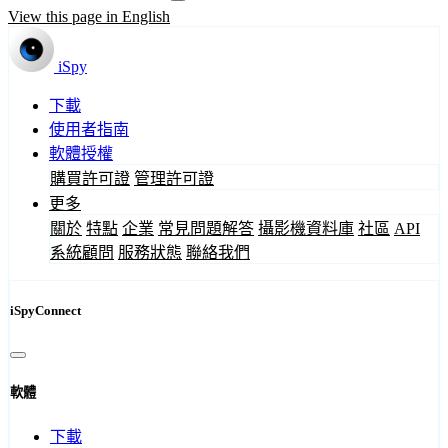
View this page in English
iSpy
下載
使用者指南
軟體授權
購買許可證
管理許可證
更多
關於
特點
企業
常見問題解答
攝影機資料庫
社區
API
系統顧問
服務狀態
聯絡我們
iSpyConnect
軟體
下載