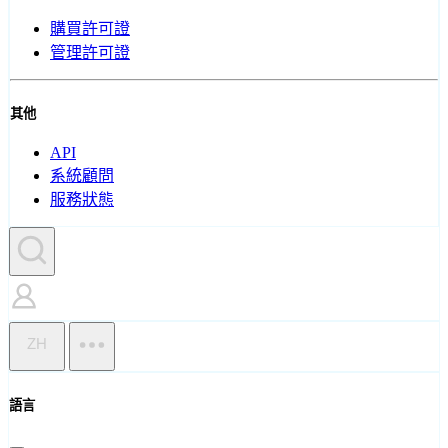
購買許可證
管理許可證
其他
API
系統顧問
服務狀態
ZH
語言