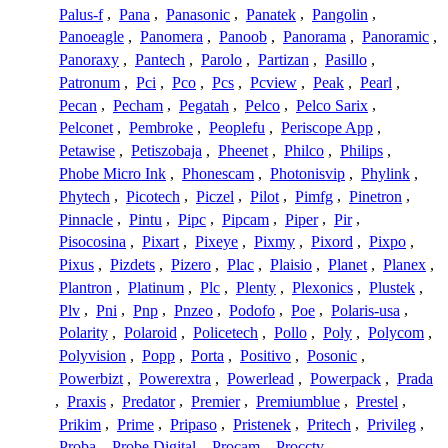
Palus-f
,
Pana
,
Panasonic
,
Panatek
,
Pangolin
,
Panoeagle
,
Panomera
,
Panoob
,
Panorama
,
Panoramic
,
Panoraxy
,
Pantech
,
Parolo
,
Partizan
,
Pasillo
,
Patronum
,
Pci
,
Pco
,
Pcs
,
Pcview
,
Peak
,
Pearl
,
Pecan
,
Pecham
,
Pegatah
,
Pelco
,
Pelco Sarix
,
Pelconet
,
Pembroke
,
Peoplefu
,
Periscope App
,
Petawise
,
Petiszobaja
,
Pheenet
,
Philco
,
Philips
,
Phobe Micro Ink
,
Phonescam
,
Photonisvip
,
Phylink
,
Phytech
,
Picotech
,
Piczel
,
Pilot
,
Pimfg
,
Pinetron
,
Pinnacle
,
Pintu
,
Pipc
,
Pipcam
,
Piper
,
Pir
,
Pisocosina
,
Pixart
,
Pixeye
,
Pixmy
,
Pixord
,
Pixpo
,
Pixus
,
Pizdets
,
Pizero
,
Plac
,
Plaisio
,
Planet
,
Planex
,
Plantron
,
Platinum
,
Plc
,
Plenty
,
Plexonics
,
Plustek
,
Plv
,
Pni
,
Pnp
,
Pnzeo
,
Podofo
,
Poe
,
Polaris-usa
,
Polarity
,
Polaroid
,
Policetech
,
Pollo
,
Poly
,
Polycom
,
Polyvision
,
Popp
,
Porta
,
Positivo
,
Posonic
,
Powerbizt
,
Powerextra
,
Powerlead
,
Powerpack
,
Prada
,
Praxis
,
Predator
,
Premier
,
Premiumblue
,
Prestel
,
Prikim
,
Prime
,
Pripaso
,
Pristenek
,
Pritech
,
Privileg
,
Proba
,
Probe Digital
,
Procam
,
Procctv
,