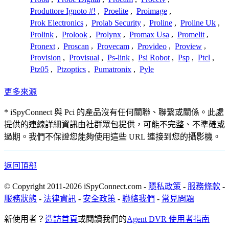
Produttore Ignoto #!
,
Proelite
,
Proimage
,
Prok Electronics
,
Prolab Security
,
Proline
,
Proline Uk
,
Prolink
,
Prolook
,
Prolynx
,
Promax Usa
,
Promelit
,
Pronext
,
Proscan
,
Provecam
,
Provideo
,
Proview
,
Provision
,
Provisual
,
Ps-link
,
Psi Robot
,
Psp
,
Ptcl
,
Ptz05
,
Ptzoptics
,
Pumatronix
,
Pyle
更多來源
* iSpyConnect 與 Pci 的產品沒有任何關聯、聯繫或關係。此處
提供的連線詳細資訊由社群眾包提供，可能不完整、不準確或
過期。我們不保證您能夠使用這些 URL 連接到您的攝影機。
返回頂部
© Copyright 2011-2026 iSpyConnect.com -
隱私政策
-
服務條款
-
服務狀態
-
法律資訊
-
安全政策
-
聯絡我們
-
常見問題
新使用者？
造訪首頁
或閱讀我們的
Agent DVR 使用者指南