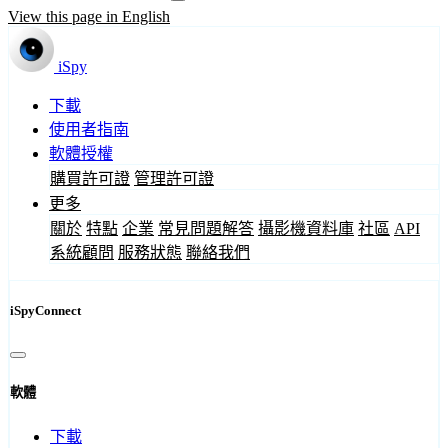
View this page in English
iSpy
下載
使用者指南
軟體授權
購買許可證
管理許可證
更多
關於
特點
企業
常見問題解答
攝影機資料庫
社區
API
系統顧問
服務狀態
聯絡我們
iSpyConnect
軟體
下載