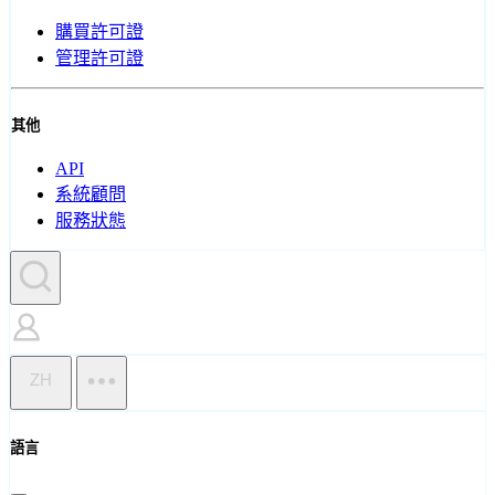
購買許可證
管理許可證
其他
API
系統顧問
服務狀態
ZH
語言