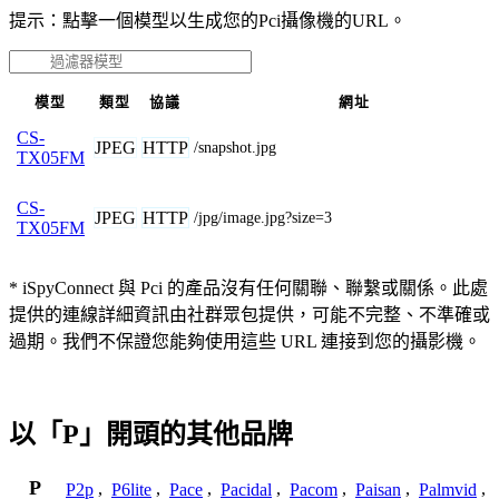
提示：點擊一個模型以生成您的Pci攝像機的URL。
模型
類型
協議
網址
CS-
JPEG
HTTP
/snapshot.jpg
TX05FM
CS-
JPEG
HTTP
/jpg/image.jpg?size=3
TX05FM
* iSpyConnect 與 Pci 的產品沒有任何關聯、聯繫或關係。此處
提供的連線詳細資訊由社群眾包提供，可能不完整、不準確或
過期。我們不保證您能夠使用這些 URL 連接到您的攝影機。
以「P」開頭的其他品牌
P
P2p
,
P6lite
,
Pace
,
Pacidal
,
Pacom
,
Paisan
,
Palmvid
,