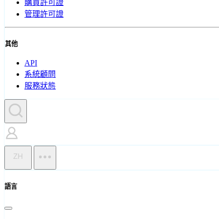
購買許可證
管理許可證
其他
API
系統顧問
服務狀態
ZH
語言