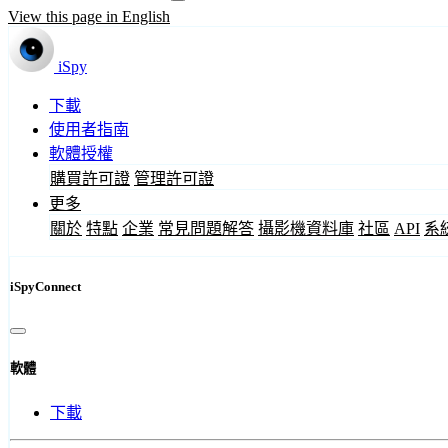
View this page in English
iSpy
下載
使用者指南
軟體授權
購買許可證
管理許可證
更多
關於
特點
企業
常見問題解答
攝影機資料庫
社區
API
系
iSpyConnect
軟體
下載