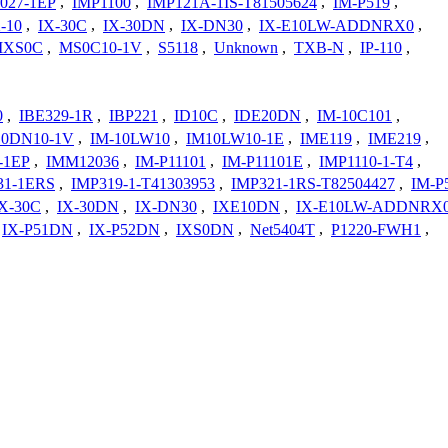
027-1EP
,
IMP1100
,
IMP121A-1IS-T81505624
,
IM-P519
,
-10
,
IX-30C
,
IX-30DN
,
IX-DN30
,
IX-E10LW-ADDNRX0
,
IXS0C
,
MS0C10-1V
,
S5118
,
Unknown
,
TXB-N
,
IP-110
,
0
,
IBE329-1R
,
IBP221
,
ID10C
,
IDE20DN
,
IM-10C101
,
10DN10-1V
,
IM-10LW10
,
IM10LW10-1E
,
IME119
,
IME219
,
-1EP
,
IMM12036
,
IM-P11101
,
IM-P11101E
,
IMP1110-1-T4
,
31-1ERS
,
IMP319-1-T41303953
,
IMP321-1RS-T82504427
,
IM-P
IX-30C
,
IX-30DN
,
IX-DN30
,
IXE10DN
,
IX-E10LW-ADDNRX
IX-P51DN
,
IX-P52DN
,
IXS0DN
,
Net5404T
,
P1220-FWH1
,