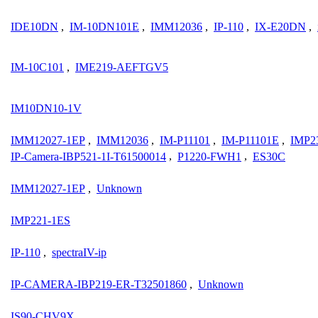
IDE10DN
,
IM-10DN101E
,
IMM12036
,
IP-110
,
IX-E20DN
,
IM-10C101
,
IME219-AEFTGV5
IM10DN10-1V
IMM12027-1EP
,
IMM12036
,
IM-P11101
,
IM-P11101E
,
IMP2
IP-Camera-IBP521-1I-T61500014
,
P1220-FWH1
,
ES30C
IMM12027-1EP
,
Unknown
IMP221-1ES
IP-110
,
spectraIV-ip
IP-CAMERA-IBP219-ER-T32501860
,
Unknown
IS90-CHV9X