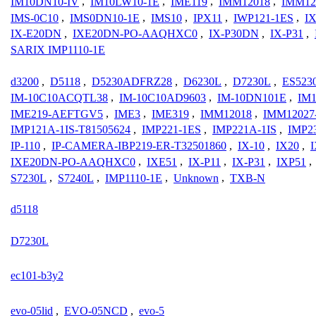
IM10DN10-IV
,
IM10LW10-1E
,
IME119
,
IMM12018
,
IMM12
IMS-0C10
,
IMS0DN10-1E
,
IMS10
,
IPX11
,
IWP121-1ES
,
IX
IX-E20DN
,
IXE20DN-PO-AAQHXC0
,
IX-P30DN
,
IX-P31
,
SARIX IMP1110-1E
d3200
,
D5118
,
D5230ADFRZ28
,
D6230L
,
D7230L
,
ES523
IM-10C10ACQTL38
,
IM-10C10AD9603
,
IM-10DN101E
,
IM
IME219-AEFTGV5
,
IME3
,
IME319
,
IMM12018
,
IMM12027
IMP121A-1IS-T81505624
,
IMP221-1ES
,
IMP221A-1IS
,
IMP2
IP-110
,
IP-CAMERA-IBP219-ER-T32501860
,
IX-10
,
IX20
,
IXE20DN-PO-AAQHXC0
,
IXE51
,
IX-P11
,
IX-P31
,
IXP51
,
S7230L
,
S7240L
,
IMP1110-1E
,
Unknown
,
TXB-N
d5118
D7230L
ec101-b3y2
evo-05lid
,
EVO-05NCD
,
evo-5