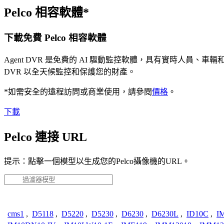
Pelco 相容軟體*
下載免費 Pelco 相容軟體
Agent DVR 是免費的 AI 驅動監控軟體，具有實時人員
DVR 以全天候監控和保護您的財產。
*如需安全的遠程訪問或商業使用，請參閱
價格
。
下載
Pelco 連接 URL
提示：點擊一個模型以生成您的Pelco攝像機的URL。
cms1
,
D5118
,
D5220
,
D5230
,
D6230
,
D6230L
,
ID10C
,
I