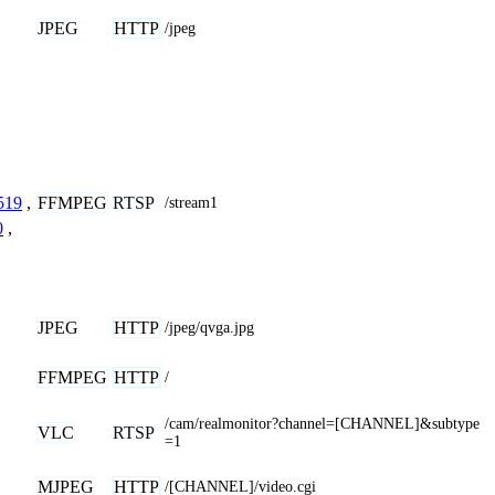
JPEG
HTTP
/jpeg
FFMPEG
RTSP
519
,
/stream1
0
,
JPEG
HTTP
/jpeg/qvga.jpg
FFMPEG
HTTP
/
/cam/realmonitor?channel=[CHANNEL]&subtype
VLC
RTSP
=1
MJPEG
HTTP
/[CHANNEL]/video.cgi