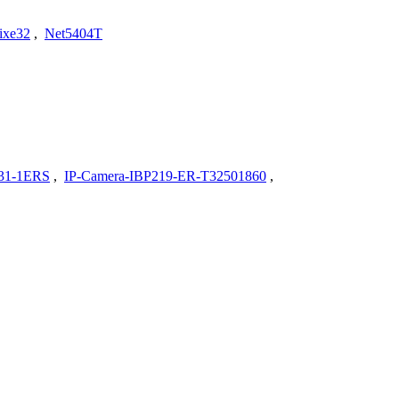
ixe32
,
Net5404T
31-1ERS
,
IP-Camera-IBP219-ER-T32501860
,