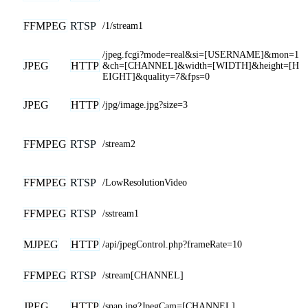
FFMPEG
RTSP
/1/stream1
/jpeg.fcgi?mode=real&si=[USERNAME]&mon=1
JPEG
HTTP
&ch=[CHANNEL]&width=[WIDTH]&height=[H
EIGHT]&quality=7&fps=0
JPEG
HTTP
/jpg/image.jpg?size=3
FFMPEG
RTSP
/stream2
FFMPEG
RTSP
/LowResolutionVideo
FFMPEG
RTSP
/sstream1
MJPEG
HTTP
/api/jpegControl.php?frameRate=10
FFMPEG
RTSP
/stream[CHANNEL]
JPEG
HTTP
/snap.jpg?JpegCam=[CHANNEL]