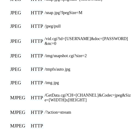
JPEG
HTTP
/snap.jpg?JpegSize=M
JPEG
HTTP
/jpeg/pull
/vid.cgi?id=[USERNAME]&doc=[PASSWORD]
JPEG
HTTP
&nc=0
JPEG
HTTP
/img/snapshot.cgi?size=2
JPEG
HTTP
/tmpfs/auto.jpg
JPEG
HTTP
/img.jpg
/GetData.cgi?CH=[CHANNEL]&Codec=jpeg&Siz
MJPEG
HTTP
e=[WIDTH]x[HEIGHT]
MJPEG
HTTP
/?action=stream
MJPEG
HTTP