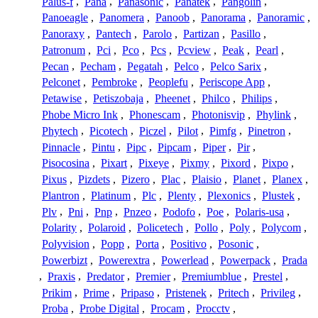
Palus-f
,
Pana
,
Panasonic
,
Panatek
,
Pangolin
,
Panoeagle
,
Panomera
,
Panoob
,
Panorama
,
Panoramic
,
Panoraxy
,
Pantech
,
Parolo
,
Partizan
,
Pasillo
,
Patronum
,
Pci
,
Pco
,
Pcs
,
Pcview
,
Peak
,
Pearl
,
Pecan
,
Pecham
,
Pegatah
,
Pelco
,
Pelco Sarix
,
Pelconet
,
Pembroke
,
Peoplefu
,
Periscope App
,
Petawise
,
Petiszobaja
,
Pheenet
,
Philco
,
Philips
,
Phobe Micro Ink
,
Phonescam
,
Photonisvip
,
Phylink
,
Phytech
,
Picotech
,
Piczel
,
Pilot
,
Pimfg
,
Pinetron
,
Pinnacle
,
Pintu
,
Pipc
,
Pipcam
,
Piper
,
Pir
,
Pisocosina
,
Pixart
,
Pixeye
,
Pixmy
,
Pixord
,
Pixpo
,
Pixus
,
Pizdets
,
Pizero
,
Plac
,
Plaisio
,
Planet
,
Planex
,
Plantron
,
Platinum
,
Plc
,
Plenty
,
Plexonics
,
Plustek
,
Plv
,
Pni
,
Pnp
,
Pnzeo
,
Podofo
,
Poe
,
Polaris-usa
,
Polarity
,
Polaroid
,
Policetech
,
Pollo
,
Poly
,
Polycom
,
Polyvision
,
Popp
,
Porta
,
Positivo
,
Posonic
,
Powerbizt
,
Powerextra
,
Powerlead
,
Powerpack
,
Prada
,
Praxis
,
Predator
,
Premier
,
Premiumblue
,
Prestel
,
Prikim
,
Prime
,
Pripaso
,
Pristenek
,
Pritech
,
Privileg
,
Proba
,
Probe Digital
,
Procam
,
Procctv
,