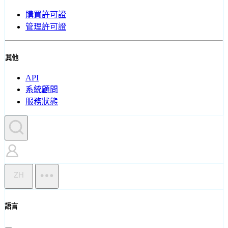
購買許可證
管理許可證
其他
API
系統顧問
服務狀態
ZH
語言