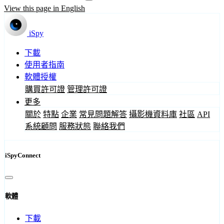
View this page in English
iSpy
下載
使用者指南
軟體授權
購買許可證
管理許可證
更多
關於
特點
企業
常見問題解答
攝影機資料庫
社區
API
系統顧問
服務狀態
聯絡我們
iSpyConnect
軟體
下載