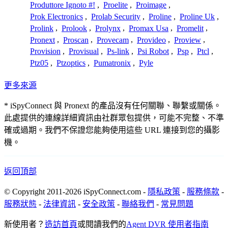
Produttore Ignoto #!
,
Proelite
,
Proimage
,
Prok Electronics
,
Prolab Security
,
Proline
,
Proline Uk
,
Prolink
,
Prolook
,
Prolynx
,
Promax Usa
,
Promelit
,
Pronext
,
Proscan
,
Provecam
,
Provideo
,
Proview
,
Provision
,
Provisual
,
Ps-link
,
Psi Robot
,
Psp
,
Ptcl
,
Ptz05
,
Ptzoptics
,
Pumatronix
,
Pyle
更多來源
* iSpyConnect 與 Pronext 的產品沒有任何關聯、聯繫或關係。
此處提供的連線詳細資訊由社群眾包提供，可能不完整、不準
確或過期。我們不保證您能夠使用這些 URL 連接到您的攝影
機。
返回頂部
© Copyright 2011-2026 iSpyConnect.com -
隱私政策
-
服務條款
-
服務狀態
-
法律資訊
-
安全政策
-
聯絡我們
-
常見問題
新使用者？
造訪首頁
或閱讀我們的
Agent DVR 使用者指南