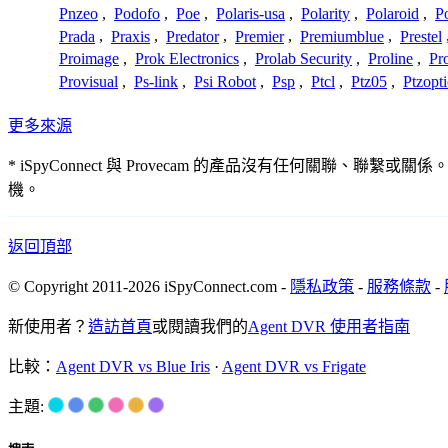
Pnzeo
,
Podofo
,
Poe
,
Polaris-usa
,
Polarity
,
Polaroid
,
Po
Prada
,
Praxis
,
Predator
,
Premier
,
Premiumblue
,
Prestel
Proimage
,
Prok Electronics
,
Prolab Security
,
Proline
,
Pr
Provisual
,
Ps-link
,
Psi Robot
,
Psp
,
Ptcl
,
Ptz05
,
Ptzopti
更多來源
* iSpyConnect 與 Provecam 的產品沒有任何
機。
返回頂部
© Copyright 2011-2026 iSpyConnect.com -
隱私政策
-
服務條款
-
新使用者？
造訪首頁
或閱讀我們的
Agent DVR 使用者指南
比較：
Agent DVR vs Blue Iris
·
Agent DVR vs Frigate
主題: