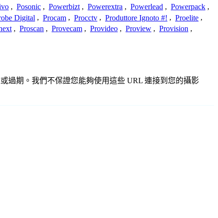
ivo
,
Posonic
,
Powerbizt
,
Powerextra
,
Powerlead
,
Powerpack
,
robe Digital
,
Procam
,
Procctv
,
Produttore Ignoto #!
,
Proelite
,
next
,
Proscan
,
Provecam
,
Provideo
,
Proview
,
Provision
,
不準確或過期。我們不保證您能夠使用這些 URL 連接到您的攝影