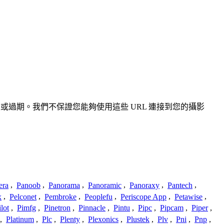
不準確或過期。我們不保證您能夠使用這些 URL 連接到您的攝影
era
,
Panoob
,
Panorama
,
Panoramic
,
Panoraxy
,
Pantech
,
x
,
Pelconet
,
Pembroke
,
Peoplefu
,
Periscope App
,
Petawise
,
ilot
,
Pimfg
,
Pinetron
,
Pinnacle
,
Pintu
,
Pipc
,
Pipcam
,
Piper
,
,
Platinum
,
Plc
,
Plenty
,
Plexonics
,
Plustek
,
Plv
,
Pni
,
Pnp
,