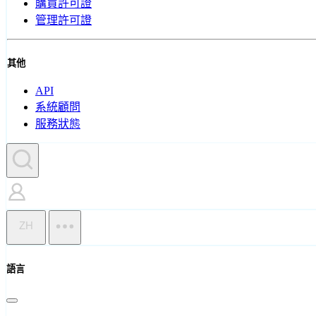
購買許可證
管理許可證
其他
API
系統顧問
服務狀態
ZH
語言