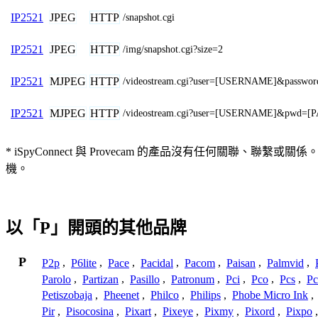
JPEG
HTTP
IP2521
/snapshot.cgi
JPEG
HTTP
IP2521
/img/snapshot.cgi?size=2
MJPEG
HTTP
IP2521
/videostream.cgi?user=[USERNAME]&passw
MJPEG
HTTP
IP2521
/videostream.cgi?user=[USERNAME]&pwd=[
* iSpyConnect 與 Provecam 的產品沒有任何
機。
以「P」開頭的其他品牌
P
P2p
,
P6lite
,
Pace
,
Pacidal
,
Pacom
,
Paisan
,
Palmvid
,
Parolo
,
Partizan
,
Pasillo
,
Patronum
,
Pci
,
Pco
,
Pcs
,
Pc
Petiszobaja
,
Pheenet
,
Philco
,
Philips
,
Phobe Micro Ink
,
Pir
,
Pisocosina
,
Pixart
,
Pixeye
,
Pixmy
,
Pixord
,
Pixpo