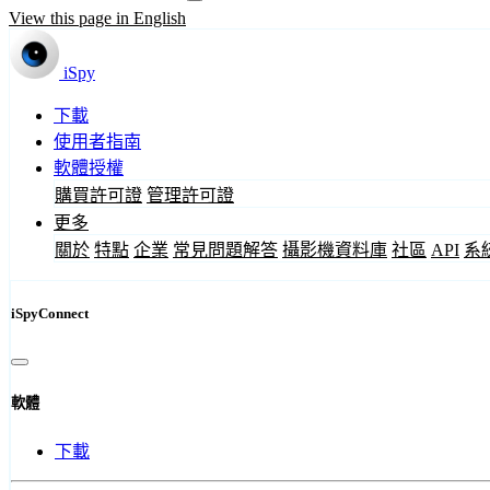
View this page in English
iSpy
下載
使用者指南
軟體授權
購買許可證
管理許可證
更多
關於
特點
企業
常見問題解答
攝影機資料庫
社區
API
系
iSpyConnect
軟體
下載