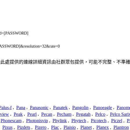
ord=[PASSWORD]
PASSWORD]&resolution=32&rate=0
關聯、聯繫或關係。此處提供的連線詳細資訊由社群眾包提供，可能不完整、
Palus-f
,
Pana
,
Panasonic
,
Panatek
,
Pangolin
,
Panoeagle
,
Panom
view
,
Peak
,
Pearl
,
Pecan
,
Pecham
,
Pegatah
,
Pelco
,
Pelco Sari
Phonescam
,
Photonisvip
,
Phylink
,
Phytech
,
Picotech
,
Piczel
,
P
,
Pixus
,
Pizdets
,
Pizero
,
Plac
,
Plaisio
,
Planet
,
Planex
,
Plantron