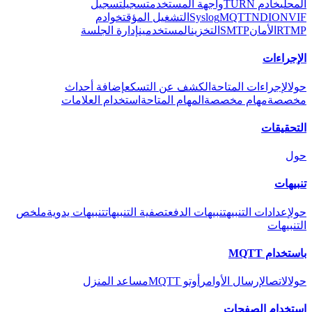
المحلي
خادم TURN
واجهة المستخدم
تسجيل
تسجيل
ONVIF
NDI
MQTT
Syslog
التشغيل المؤقت
خوادم
RTMP
الأمان
SMTP
التخزين
المستخدمين
إدارة الجلسة
الإجراءات
حول
الإجراءات المتاحة
الكشف عن التسكع
إضافة أحداث
مخصصة
مهام مخصصة
المهام المتاحة
استخدام العلامات
التحقيقات
حول
تنبيهات
حول
إعدادات التنبيه
تنبيهات الدفع
تصفية التنبيهات
تنبيهات يدوية
ملخص
التنبيهات
باستخدام MQTT
حول
الاتصال
إرسال الأوامر
أوتو MQTT
مساعد المنزل
استخدام الصفحات