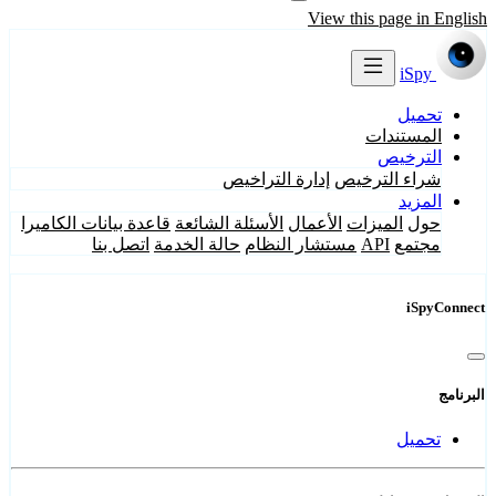
View this page in English
iSpy
تحميل
المستندات
الترخيص
شراء الترخيص
إدارة التراخيص
المزيد
حول
الميزات
الأعمال
الأسئلة الشائعة
قاعدة بيانات الكاميرا
مجتمع
API
مستشار النظام
حالة الخدمة
اتصل بنا
iSpyConnect
البرنامج
تحميل