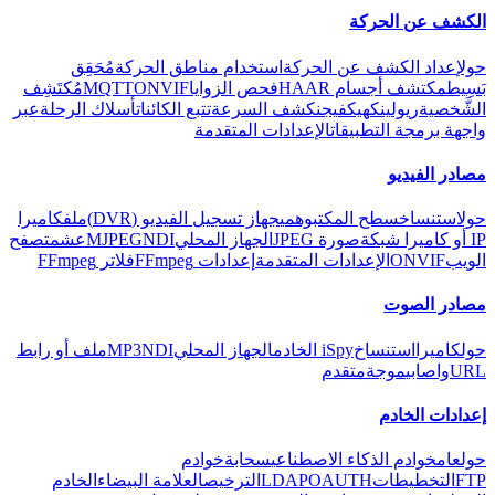
الكشف عن الحركة
حول
إعداد الكشف عن الحركة
استخدام مناطق الحركة
مُحَقِق
بَسِيط
مكتشف أجسام HAAR
فحص الزوايا
ONVIF
MQTT
مُكتَشِف
الشَّخصية
ريولينك
هيكفيجن
كشف السرعة
تتبع الكائنات
أسلاك الرحلة
عبر
واجهة برمجة التطبيقات
الإعدادات المتقدمة
مصادر الفيديو
حول
استنساخ
سطح المكتب
وهمي
جهاز تسجيل الفيديو (DVR)
ملف
كاميرا
IP أو كاميرا شبكة
صورة JPEG
الجهاز المحلي
NDI
MJPEG
عش
متصفح
الويب
ONVIF
الإعدادات المتقدمة
إعدادات FFmpeg
فلاتر FFmpeg
مصادر الصوت
حول
كاميرا
استنساخ
iSpy الخادم
الجهاز المحلي
NDI
MP3
ملف أو رابط
URL
واصابي
موجة
متقدم
إعدادات الخادم
حول
عام
خوادم الذكاء الاصطناعي
سحابة
خوادم
FTP
التخطيطات
OAUTH
LDAP
الترخيص
العلامة البيضاء
الخادم