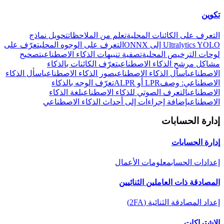
تكوين
التعرف على الكائنات المحلية
تعلم من الملاحظات
تحويل نماذج
Ultralytics YOLO إلى ONNX
التعرف على الوجوه المحلي
تعرّف على
لوحات الترخيص المحلية
تصفية تنبيهات الذكاء الاصطناعي
تصحيح
مشاكل مرشح الذكاء الاصطناعي
تعرّف الكائنات بالذكاء
الاصطناعي
اسأل الذكاء الاصطناعي
صور الذكاء الاصطناعي
اسأل الذكاء
الاصطناعي: وصف
LPR أو ALPR
تعرّف الوجه بالذكاء
الاصطناعي
التعرف الصوتي للذكاء الاصطناعي
لغة الذكاء
الاصطناعي
إضافة إجراءات إلى أحداث الذكاء الاصطناعي
إدارة الحسابات
إدارة الحسابات
إعدادات الحساب
معلومات الأعمال
المصادقة ذات العاملين الثنائيين
إعداد المصادقة الثنائية (2FA)
الاشتراكات