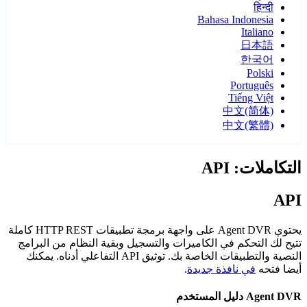
हिन्दी
Bahasa Indonesia
Italiano
日本語
한국어
Polski
Português
Tiếng Việt
中文(简体)
中文(繁體)
التكاملات: API
API
يحتوي Agent DVR على واجهة برمجة تطبيقات HTTP REST كاملة
تتيح لك التحكم في الكاميرات والتسجيل وبقية النظام من البرامج
النصية والتطبيقات الخاصة بك. توثيق API التفاعلي أدناه. يمكنك
أيضا فتحه
في نافذة جديدة
.
Agent DVR دليل المستخدم