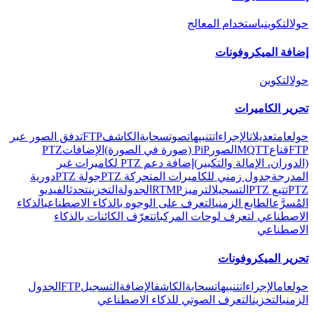
حول
التكوين
باستخدام المعالج
إضافة الميكروفونات
حول
التكوين
تحرير الكاميرات
حول
عام
تعديلات
الإجراءات
تنبيهات
صوت
سحابة
الكاشف
FTP
تدفق الصور عبر
FTP
قناع
MQTT
الصور
PiP (صورة في الصورة)
الإضافات
PTZ
(الدوران، الإمالة والتكبير)
إضافة دعم PTZ لكاميرات غير
المدرجة
جدول زمني للكاميرات المتحركة PTZ
جولة PTZ
دورية
PTZ
تتبع PTZ
التسجيل
الترميز
RTMP
الجدولة
التخزين
تحدث
الفيديو
المُسرَّع
الطابع الزمني
التعرف على الوجوه بالذكاء الاصطناعي
الذكاء
الاصطناعي لتعرف لوحات المركبات
تعرّف الكائنات بالذكاء
الاصطناعي
تحرير الميكروفونات
حول
عام
الإجراءات
تنبيهات
سحابة
الكاشف
الإضافة
التسجيل
FTP
الجدول
الزمني
التخزين
التعرف الصوتي للذكاء الاصطناعي