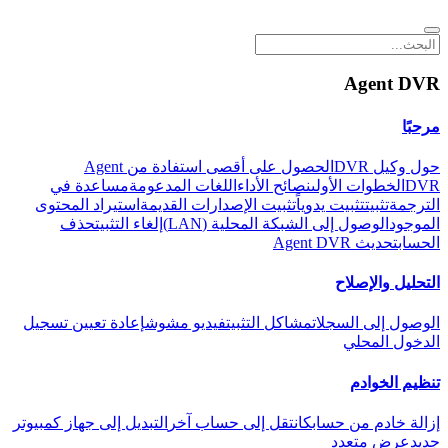
Agent DVR
مرحبًا
حول وكيل DVR
الحصول على أقصى استفادة من Agent
DVR
الخطوات الأولى
نصائح الأداء
اللغات المدعومة
مساعدة في
الترجمة
تثبيت
تثبيت يدوياً
تثبيت الإصدارات القديمة
استيراد المحتوى
الموجود
الوصول إلى الشبكة المحلية (LAN)
إلغاء التثبيت
حذف
الحساب
تحديث Agent DVR
التحليل والإصلاح
الوصول إلى السجلات
مشاكل التثبيت
فيديو مشوش
إعادة تعيين تسجيل
الدخول المحلي
تنظيم الخوادم
إزالة خادم من حسابك
انتقل إلى حساب آخر
التبديل إلى جهاز كمبيوتر
جديد
عرض متعدد