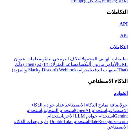
إعداد FFmpeg
مشاكل FFmpeg
التكاملات
API
API
التكاملات
تطبيقات الهاتف المحمول
الغلاف البرمجي لبايثون
معلمات عنوان
URL
الأوامر
أمازون أليكسا
مساعد المنزل
إذا (If) ثم (Then) ذلك
(That)
تنبيهات الدفع
تليجرام
Webhooks (Discord وSlack والمزيد)
الذكاء الاصطناعي
الخوادم
حول
إضافة نماذج الذكاء الاصطناعي
إعداد خوادم الذكاء
الاصطناعي
باستخدام OpenAI
استخدام السحابة
باستخدام
Gemini
استخدام خوادم LLM الأخرى
استخدام
PlateRecognizer.com
استخدام DoubleTake
إدارة وحدات الذكاء
الاصطناعي