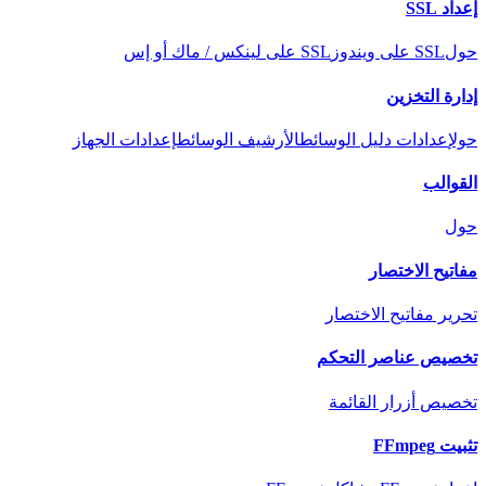
إعداد SSL
حول
SSL على ويندوز
SSL على لينكس / ماك أو إس
إدارة التخزين
حول
إعدادات دليل الوسائط
الأرشيف الوسائط
إعدادات الجهاز
القوالب
حول
مفاتيح الاختصار
تحرير مفاتيح الاختصار
تخصيص عناصر التحكم
تخصيص أزرار القائمة
تثبيت FFmpeg