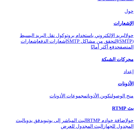
حول
الإشعارات
حول
البريد الإلكتروني باستخدام بروتوكول نقل البريد البسيط
(SMTP)
التحقق من مشاكل SMTP
إشعارات الدفع
إشعارات
المتصفح
دفع أكثر أمانًا
محركات الشبكة
إعداد
الأذونات
منح الوصول
تكوين الأذونات
مجموعات الأذونات
بث RTMP
حول
إضافة خوادم RTMP
البث المباشر إلى يوتيوب
دفق يدوي
البث
المجدول للجهاز
البث المجدول للعرض