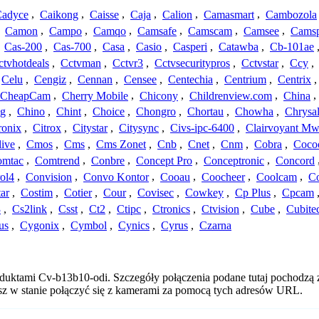
adyce
,
Caikong
,
Caisse
,
Caja
,
Calion
,
Camasmart
,
Cambozola
,
Camon
,
Campo
,
Camqo
,
Camsafe
,
Camscam
,
Camsee
,
Camsp
,
Cas-200
,
Cas-700
,
Casa
,
Casio
,
Casperi
,
Catawba
,
Cb-101ae
ctvhotdeals
,
Cctvman
,
Cctvr3
,
Cctvsecuritypros
,
Cctvstar
,
Ccy
,
Celu
,
Cengiz
,
Cennan
,
Censee
,
Centechia
,
Centrium
,
Centrix
CheapCam
,
Cherry Mobile
,
Chicony
,
Childrenview.com
,
China
,
ng
,
Chino
,
Chint
,
Choice
,
Chongro
,
Chortau
,
Chowha
,
Chrysal
ronix
,
Citrox
,
Citystar
,
Citysync
,
Civs-ipc-6400
,
Clairvoyant Mw
live
,
Cmos
,
Cms
,
Cms Zonet
,
Cnb
,
Cnet
,
Cnm
,
Cobra
,
Coco
omtac
,
Comtrend
,
Conbre
,
Concept Pro
,
Conceptronic
,
Concord
ol4
,
Convision
,
Convo Kontor
,
Cooau
,
Coocheer
,
Coolcam
,
C
ar
,
Costim
,
Cotier
,
Cour
,
Covisec
,
Cowkey
,
Cp Plus
,
Cpcam
3
,
Cs2link
,
Csst
,
Ct2
,
Ctipc
,
Ctronics
,
Ctvision
,
Cube
,
Cubite
us
,
Cygonix
,
Cymbol
,
Cynics
,
Cyrus
,
Czarna
oduktami Cv-b13b10-odi. Szczegóły połączenia podane tutaj pochodzą 
esz w stanie połączyć się z kamerami za pomocą tych adresów URL.