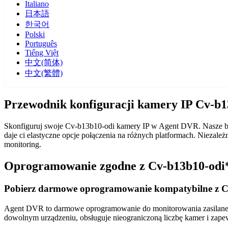
Italiano
日本語
한국어
Polski
Português
Tiếng Việt
中文(简体)
中文(繁體)
Przewodnik konfiguracji kamery IP Cv-b
Skonfiguruj swoje Cv-b13b10-odi kamery IP w Agent DVR. Nasze be
daje ci elastyczne opcje połączenia na różnych platformach. Nieza
monitoring.
Oprogramowanie zgodne z Cv-b13b10-odi
Pobierz darmowe oprogramowanie kompatybilne z C
Agent DVR to darmowe oprogramowanie do monitorowania zasilane sz
dowolnym urządzeniu, obsługuje nieograniczoną liczbę kamer i zape