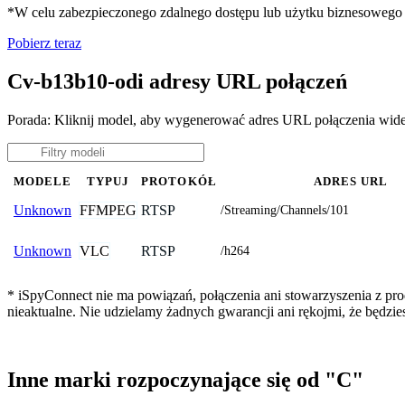
*W celu zabezpieczonego zdalnego dostępu lub użytku biznesoweg
Pobierz teraz
Cv-b13b10-odi adresy URL połączeń
Porada: Kliknij model, aby wygenerować adres URL połączenia wid
MODELE
TYPUJ
PROTOKÓŁ
ADRES URL
FFMPEG
RTSP
Unknown
/Streaming/Channels/101
VLC
RTSP
Unknown
/h264
* iSpyConnect nie ma powiązań, połączenia ani stowarzyszenia z pr
nieaktualne. Nie udzielamy żadnych gwarancji ani rękojmi, że będzi
Inne marki rozpoczynające się od "C"