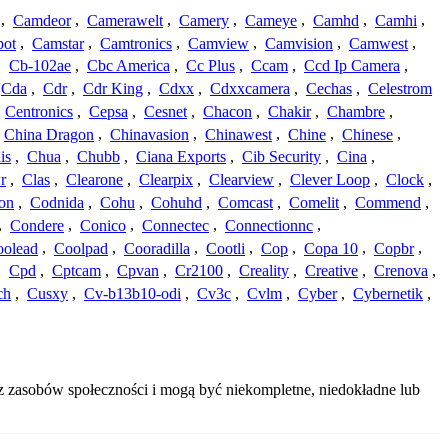
,
Camdeor
,
Camerawelt
,
Camery
,
Cameye
,
Camhd
,
Camhi
,
ot
,
Camstar
,
Camtronics
,
Camview
,
Camvision
,
Camwest
,
,
Cb-102ae
,
Cbc America
,
Cc Plus
,
Ccam
,
Ccd Ip Camera
,
Cda
,
Cdr
,
Cdr King
,
Cdxx
,
Cdxxcamera
,
Cechas
,
Celestrom
,
Centronics
,
Cepsa
,
Cesnet
,
Chacon
,
Chakir
,
Chambre
,
China Dragon
,
Chinavasion
,
Chinawest
,
Chine
,
Chinese
,
is
,
Chua
,
Chubb
,
Ciana Exports
,
Cib Security
,
Cina
,
r
,
Clas
,
Clearone
,
Clearpix
,
Clearview
,
Clever Loop
,
Clock
,
on
,
Codnida
,
Cohu
,
Cohuhd
,
Comcast
,
Comelit
,
Commend
,
,
Condere
,
Conico
,
Connectec
,
Connectionnc
,
oolead
,
Coolpad
,
Cooradilla
,
Cootli
,
Cop
,
Copa 10
,
Copbr
,
,
Cpd
,
Cptcam
,
Cpvan
,
Cr2100
,
Creality
,
Creative
,
Crenova
,
ch
,
Cusxy
,
Cv-b13b10-odi
,
Cv3c
,
Cvlm
,
Cyber
,
Cybernetik
,
z zasobów społeczności i mogą być niekompletne, niedokładne lub