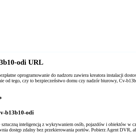
13b10-odi URL
zpłatne oprogramowanie do nadzoru zawiera kreatora instalacji dos
leżnie od tego, czy to bezpieczeństwo domu czy nadzór biurowy, Cv-
*
v-b13b10-odi
tuczną inteligencją z wykrywaniem osób, pojazdów i obiektów w czas
wnia dostęp zdalny bez przekierowania portów. Pobierz Agent DVR, a