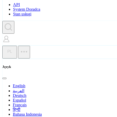
API
System Doradca
Stan usługi
PL
Język
English
العربية
Deutsch
Español
Français
हिन्दी
Bahasa Indonesia