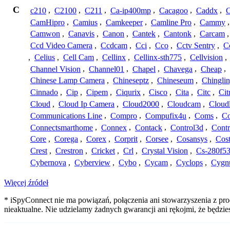
C
c210
,
C2100
,
C211
,
Ca-ip400mp
,
Cacagoo
,
Caddx
,
C
CamHipro
,
Camius
,
Camkeeper
,
Camline Pro
,
Cammy
Camwon
,
Canavis
,
Canon
,
Cantek
,
Cantonk
,
Carcam
Ccd Video Camera
,
Ccdcam
,
Cci
,
Cco
,
Cctv Sentry
,
C
,
Celius
,
Cell Cam
,
Cellinx
,
Cellinx-sth775
,
Cellvision
,
Channel Vision
,
Channel01
,
Chapel
,
Chavega
,
Cheap
,
Chinese Lamp Camera
,
Chineseptz
,
Chineseum
,
Chingli
Cinnado
,
Cip
,
Cipem
,
Ciqurix
,
Cisco
,
Cita
,
Citc
,
Cit
Cloud
,
Cloud Ip Camera
,
Cloud2000
,
Cloudcam
,
Cloud
Communications Line
,
Compro
,
Compufix4u
,
Coms
,
C
Connectsmarthome
,
Connex
,
Contack
,
Control3d
,
Contr
Core
,
Corega
,
Corex
,
Corprit
,
Corsee
,
Cosansys
,
Cost
Crest
,
Crestron
,
Cricket
,
Crl
,
Crystal Vision
,
Cs-280f5
Cybernova
,
Cyberview
,
Cybo
,
Cycam
,
Cyclops
,
Cygn
Więcej źródeł
* iSpyConnect nie ma powiązań, połączenia ani stowarzyszenia z pr
nieaktualne. Nie udzielamy żadnych gwarancji ani rękojmi, że będzi