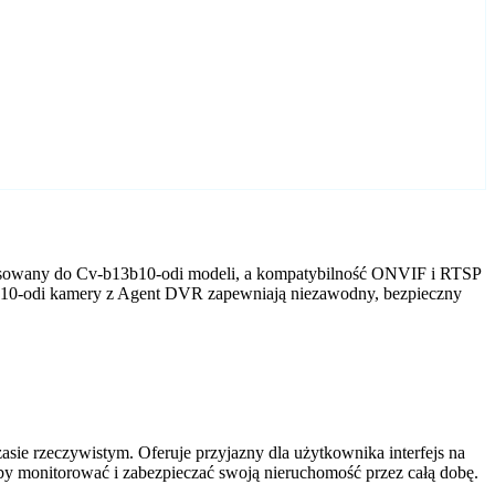
tosowany do Cv-b13b10-odi modeli, a kompatybilność ONVIF i RTSP
b13b10-odi kamery z Agent DVR zapewniają niezawodny, bezpieczny
ie rzeczywistym. Oferuje przyjazny dla użytkownika interfejs na
by monitorować i zabezpieczać swoją nieruchomość przez całą dobę.