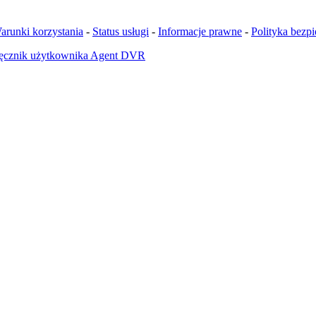
arunki korzystania
-
Status usługi
-
Informacje prawne
-
Polityka bezp
ęcznik użytkownika Agent DVR