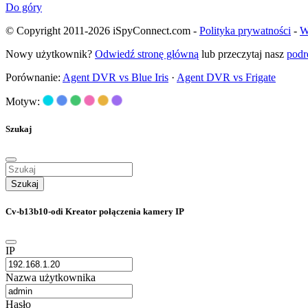
Do góry
© Copyright 2011-2026 iSpyConnect.com -
Polityka prywatności
-
W
Nowy użytkownik?
Odwiedź stronę główną
lub przeczytaj nasz
podr
Porównanie:
Agent DVR vs Blue Iris
·
Agent DVR vs Frigate
Motyw:
Szukaj
Szukaj
Cv-b13b10-odi Kreator połączenia kamery IP
IP
Nazwa użytkownika
Hasło