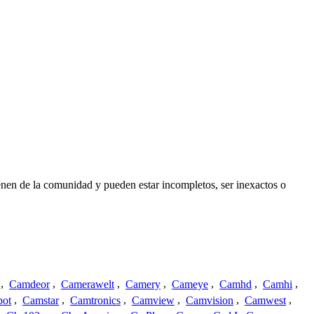
enen de la comunidad y pueden estar incompletos, ser inexactos o
,
Camdeor
,
Camerawelt
,
Camery
,
Cameye
,
Camhd
,
Camhi
,
ot
,
Camstar
,
Camtronics
,
Camview
,
Camvision
,
Camwest
,