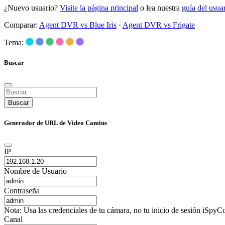
¿Nuevo usuario?
Visite la página principal
o lea nuestra
guía del usu
Comparar:
Agent DVR vs Blue Iris
·
Agent DVR vs Frigate
Tema:
Buscar
Buscar
Generador de URL de Video Camius
IP
Nombre de Usuario
Contraseña
Nota: Usa las credenciales de tu cámara, no tu inicio de sesión iSpyCo
Canal