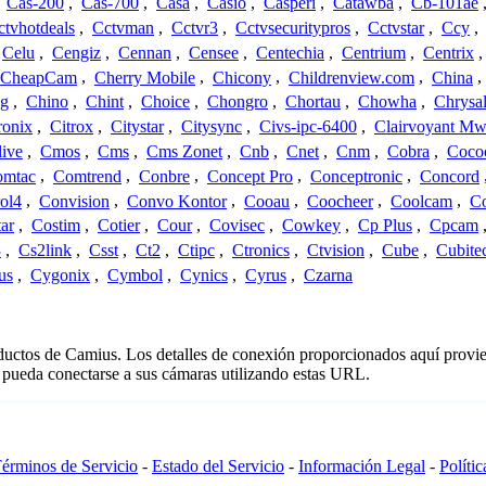
,
Cas-200
,
Cas-700
,
Casa
,
Casio
,
Casperi
,
Catawba
,
Cb-101ae
ctvhotdeals
,
Cctvman
,
Cctvr3
,
Cctvsecuritypros
,
Cctvstar
,
Ccy
,
Celu
,
Cengiz
,
Cennan
,
Censee
,
Centechia
,
Centrium
,
Centrix
CheapCam
,
Cherry Mobile
,
Chicony
,
Childrenview.com
,
China
,
ng
,
Chino
,
Chint
,
Choice
,
Chongro
,
Chortau
,
Chowha
,
Chrysal
ronix
,
Citrox
,
Citystar
,
Citysync
,
Civs-ipc-6400
,
Clairvoyant Mw
live
,
Cmos
,
Cms
,
Cms Zonet
,
Cnb
,
Cnet
,
Cnm
,
Cobra
,
Coco
omtac
,
Comtrend
,
Conbre
,
Concept Pro
,
Conceptronic
,
Concord
ol4
,
Convision
,
Convo Kontor
,
Cooau
,
Coocheer
,
Coolcam
,
C
ar
,
Costim
,
Cotier
,
Cour
,
Covisec
,
Cowkey
,
Cp Plus
,
Cpcam
3
,
Cs2link
,
Csst
,
Ct2
,
Ctipc
,
Ctronics
,
Ctvision
,
Cube
,
Cubite
us
,
Cygonix
,
Cymbol
,
Cynics
,
Cyrus
,
Czarna
oductos de Camius. Los detalles de conexión proporcionados aquí provi
 pueda conectarse a sus cámaras utilizando estas URL.
érminos de Servicio
-
Estado del Servicio
-
Información Legal
-
Políti