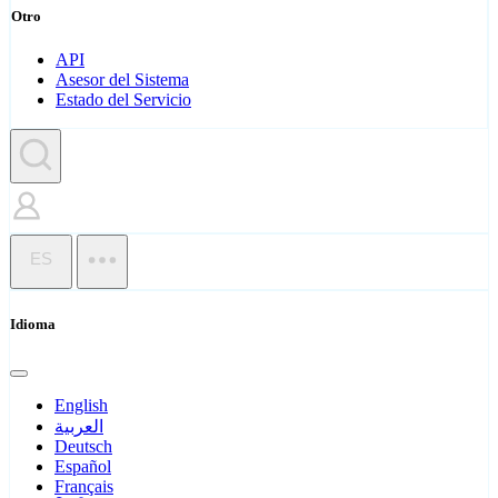
Otro
API
Asesor del Sistema
Estado del Servicio
ES
Idioma
English
العربية
Deutsch
Español
Français