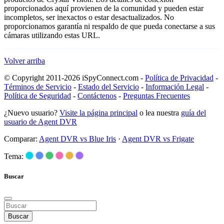
proporcionados aquí provienen de la comunidad y pueden estar
incompletos, ser inexactos o estar desactualizados. No
proporcionamos garantía ni respaldo de que pueda conectarse a sus
cámaras utilizando estas URL.
Volver arriba
© Copyright 2011-2026 iSpyConnect.com -
Política de Privacidad
-
Términos de Servicio
-
Estado del Servicio
-
Información Legal
-
Política de Seguridad
-
Contáctenos
-
Preguntas Frecuentes
¿Nuevo usuario?
Visite la página principal
o lea nuestra
guía del
usuario de Agent DVR
Comparar:
Agent DVR vs Blue Iris
·
Agent DVR vs Frigate
Tema:
Buscar
Buscar