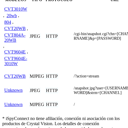
CVT3010W
,
20wb
,
804
,
CVT20WB
,
/cgi-bin/snapshot.cgi?chn=[
CVT804A-
JPEG
HTTP
RNAME]&p=[PASSWORD]
20WB
,
CVT9604E
,
CVT9604E-
3010W
MJPEG
HTTP
CVT20WB
/?action=stream
/snapshot.jpg?user=[USERNA
Unknown
JPEG
HTTP
WORD]&strm=[CHANNEL]
MJPEG
HTTP
Unknown
/
* iSpyConnect no tiene afiliación, conexión ni asociación con los
productos de Crystal Vision. Los detalles de conexión