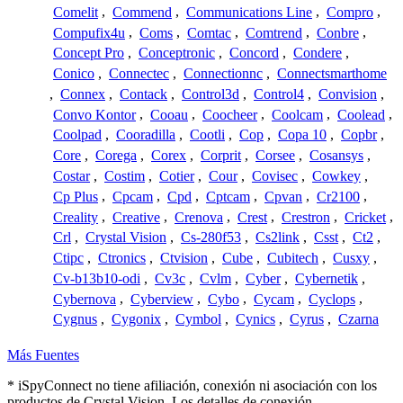
Comelit
,
Commend
,
Communications Line
,
Compro
,
Compufix4u
,
Coms
,
Comtac
,
Comtrend
,
Conbre
,
Concept Pro
,
Conceptronic
,
Concord
,
Condere
,
Conico
,
Connectec
,
Connectionnc
,
Connectsmarthome
,
Connex
,
Contack
,
Control3d
,
Control4
,
Convision
,
Convo Kontor
,
Cooau
,
Coocheer
,
Coolcam
,
Coolead
,
Coolpad
,
Cooradilla
,
Cootli
,
Cop
,
Copa 10
,
Copbr
,
Core
,
Corega
,
Corex
,
Corprit
,
Corsee
,
Cosansys
,
Costar
,
Costim
,
Cotier
,
Cour
,
Covisec
,
Cowkey
,
Cp Plus
,
Cpcam
,
Cpd
,
Cptcam
,
Cpvan
,
Cr2100
,
Creality
,
Creative
,
Crenova
,
Crest
,
Crestron
,
Cricket
,
Crl
,
Crystal Vision
,
Cs-280f53
,
Cs2link
,
Csst
,
Ct2
,
Ctipc
,
Ctronics
,
Ctvision
,
Cube
,
Cubitech
,
Cusxy
,
Cv-b13b10-odi
,
Cv3c
,
Cvlm
,
Cyber
,
Cybernetik
,
Cybernova
,
Cyberview
,
Cybo
,
Cycam
,
Cyclops
,
Cygnus
,
Cygonix
,
Cymbol
,
Cynics
,
Cyrus
,
Czarna
Más Fuentes
* iSpyConnect no tiene afiliación, conexión ni asociación con los
productos de Crystal Vision. Los detalles de conexión