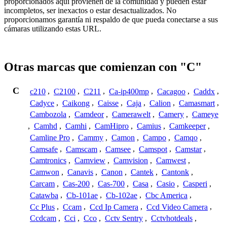
proporcionados aquí provienen de la comunidad y pueden estar
incompletos, ser inexactos o estar desactualizados. No
proporcionamos garantía ni respaldo de que pueda conectarse a sus
cámaras utilizando estas URL.
Otras marcas que comienzan con "C"
C
c210
,
C2100
,
C211
,
Ca-ip400mp
,
Cacagoo
,
Caddx
,
Cadyce
,
Caikong
,
Caisse
,
Caja
,
Calion
,
Camasmart
,
Cambozola
,
Camdeor
,
Camerawelt
,
Camery
,
Cameye
,
Camhd
,
Camhi
,
CamHipro
,
Camius
,
Camkeeper
,
Camline Pro
,
Cammy
,
Camon
,
Campo
,
Camqo
,
Camsafe
,
Camscam
,
Camsee
,
Camspot
,
Camstar
,
Camtronics
,
Camview
,
Camvision
,
Camwest
,
Camwon
,
Canavis
,
Canon
,
Cantek
,
Cantonk
,
Carcam
,
Cas-200
,
Cas-700
,
Casa
,
Casio
,
Casperi
,
Catawba
,
Cb-101ae
,
Cb-102ae
,
Cbc America
,
Cc Plus
,
Ccam
,
Ccd Ip Camera
,
Ccd Video Camera
,
Ccdcam
,
Cci
,
Cco
,
Cctv Sentry
,
Cctvhotdeals
,