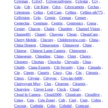
Cctvman
,
Cctvr3
,
Cctvsecuritypros
,
Cctvstar
,
Ccy
,
Cda
,
Cdr
,
Cdr King
,
Cdxx
,
Cdxxcamera
,
Cechas
,
Celestrom
,
Celius
,
Cell Cam
,
Cellinx
,
Cellinx-sth775
,
Cellvision
,
Celu
,
Cengiz
,
Cennan
,
Censee
,
Centechia
,
Centrium
,
Centrix
,
Centronics
,
Cepsa
,
Cesnet
,
Chacon
,
Chakir
,
Chambre
,
Channel Vision
,
Channel01
,
Chapel
,
Chavega
,
Cheap
,
CheapCam
,
Cherry Mobile
,
Chicony
,
Childrenview.com
,
China
,
China Dragon
,
Chinavasion
,
Chinawest
,
Chine
,
Chinese
,
Chinese Lamp Camera
,
Chineseptz
,
Chineseum
,
Chingling
,
Chino
,
Chint
,
Choice
,
Chongro
,
Chortau
,
Chowha
,
Chrysalis
,
Chua
,
Chubb
,
Ciana Exports
,
Cib Security
,
Cina
,
Cinnado
,
Cip
,
Cipem
,
Ciqurix
,
Cisco
,
Cita
,
Citc
,
Citronix
,
Citrox
,
Citystar
,
Citysync
,
Civs-ipc-6400
,
Clairvoyant Mwr
,
Clas
,
Clearone
,
Clearpix
,
Clearview
,
Clever Loop
,
Clock
,
Cloud
,
Cloud Ip Camera
,
Cloud2000
,
Cloudcam
,
Cloudlive
,
Cmos
,
Cms
,
Cms Zonet
,
Cnb
,
Cnet
,
Cnm
,
Cobra
,
Cocoon
,
Codnida
,
Cohu
,
Cohuhd
,
Comcast
,