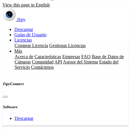
View this page in English
iSpy
Descargar
Guías de Usuario
Licencias
Comprar Licencia
Gestionar Licencias
Más
Acerca de
Características
Empresas
FAQ
Base de Datos de
Cámaras
Comunidad
API
Asesor del Sistema
Estado del
Servicio
Contáctenos
iSpyConnect
Software
Descargar