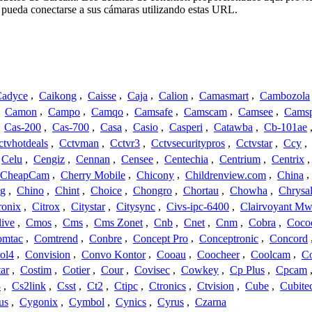
 pueda conectarse a sus cámaras utilizando estas URL.
adyce
,
Caikong
,
Caisse
,
Caja
,
Calion
,
Camasmart
,
Cambozola
,
Camon
,
Campo
,
Camqo
,
Camsafe
,
Camscam
,
Camsee
,
Camsp
,
Cas-200
,
Cas-700
,
Casa
,
Casio
,
Casperi
,
Catawba
,
Cb-101ae
ctvhotdeals
,
Cctvman
,
Cctvr3
,
Cctvsecuritypros
,
Cctvstar
,
Ccy
,
Celu
,
Cengiz
,
Cennan
,
Censee
,
Centechia
,
Centrium
,
Centrix
CheapCam
,
Cherry Mobile
,
Chicony
,
Childrenview.com
,
China
,
ng
,
Chino
,
Chint
,
Choice
,
Chongro
,
Chortau
,
Chowha
,
Chrysal
ronix
,
Citrox
,
Citystar
,
Citysync
,
Civs-ipc-6400
,
Clairvoyant Mw
live
,
Cmos
,
Cms
,
Cms Zonet
,
Cnb
,
Cnet
,
Cnm
,
Cobra
,
Coco
omtac
,
Comtrend
,
Conbre
,
Concept Pro
,
Conceptronic
,
Concord
ol4
,
Convision
,
Convo Kontor
,
Cooau
,
Coocheer
,
Coolcam
,
C
ar
,
Costim
,
Cotier
,
Cour
,
Covisec
,
Cowkey
,
Cp Plus
,
Cpcam
3
,
Cs2link
,
Csst
,
Ct2
,
Ctipc
,
Ctronics
,
Ctvision
,
Cube
,
Cubite
us
,
Cygonix
,
Cymbol
,
Cynics
,
Cyrus
,
Czarna