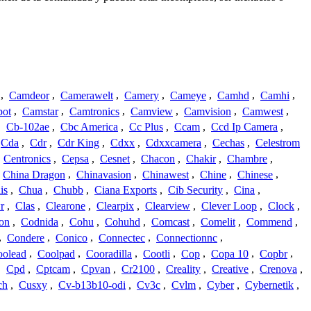
,
Camdeor
,
Camerawelt
,
Camery
,
Cameye
,
Camhd
,
Camhi
,
ot
,
Camstar
,
Camtronics
,
Camview
,
Camvision
,
Camwest
,
,
Cb-102ae
,
Cbc America
,
Cc Plus
,
Ccam
,
Ccd Ip Camera
,
Cda
,
Cdr
,
Cdr King
,
Cdxx
,
Cdxxcamera
,
Cechas
,
Celestrom
,
Centronics
,
Cepsa
,
Cesnet
,
Chacon
,
Chakir
,
Chambre
,
China Dragon
,
Chinavasion
,
Chinawest
,
Chine
,
Chinese
,
is
,
Chua
,
Chubb
,
Ciana Exports
,
Cib Security
,
Cina
,
r
,
Clas
,
Clearone
,
Clearpix
,
Clearview
,
Clever Loop
,
Clock
,
on
,
Codnida
,
Cohu
,
Cohuhd
,
Comcast
,
Comelit
,
Commend
,
,
Condere
,
Conico
,
Connectec
,
Connectionnc
,
oolead
,
Coolpad
,
Cooradilla
,
Cootli
,
Cop
,
Copa 10
,
Copbr
,
,
Cpd
,
Cptcam
,
Cpvan
,
Cr2100
,
Creality
,
Creative
,
Crenova
,
ch
,
Cusxy
,
Cv-b13b10-odi
,
Cv3c
,
Cvlm
,
Cyber
,
Cybernetik
,