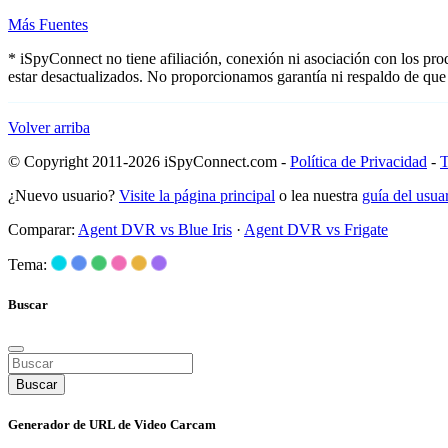
Más Fuentes
* iSpyConnect no tiene afiliación, conexión ni asociación con los pr
estar desactualizados. No proporcionamos garantía ni respaldo de que
Volver arriba
© Copyright 2011-2026 iSpyConnect.com -
Política de Privacidad
-
T
¿Nuevo usuario?
Visite la página principal
o lea nuestra
guía del usu
Comparar:
Agent DVR vs Blue Iris
·
Agent DVR vs Frigate
Tema:
Buscar
Buscar
Generador de URL de Video Carcam