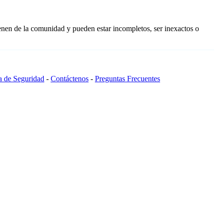
enen de la comunidad y pueden estar incompletos, ser inexactos o
ca de Seguridad
-
Contáctenos
-
Preguntas Frecuentes