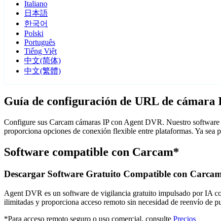
Italiano
日本語
한국어
Polski
Português
Tiếng Việt
中文(简体)
中文(繁體)
Guía de configuración de URL de cámara
Configure sus Carcam cámaras IP con Agent DVR. Nuestro software de
proporciona opciones de conexión flexible entre plataformas. Ya sea
Software compatible con Carcam*
Descargar Software Gratuito Compatible con Carca
Agent DVR es un software de vigilancia gratuito impulsado por IA con 
ilimitadas y proporciona acceso remoto sin necesidad de reenvío de 
*Para acceso remoto seguro o uso comercial, consulte
Precios