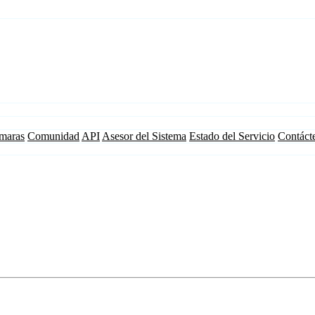
maras
Comunidad
API
Asesor del Sistema
Estado del Servicio
Contáct