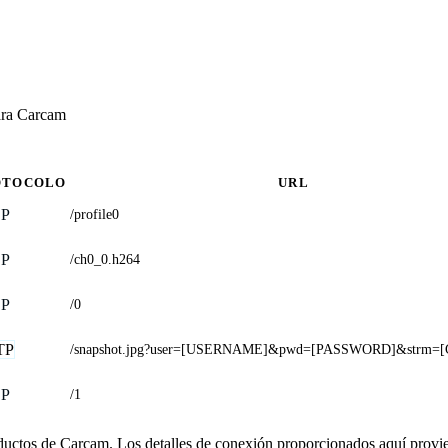
ara Carcam
OTOCOLO
URL
SP
/profile0
SP
/ch0_0.h264
SP
/0
TP
/snapshot.jpg?user=[USERNAME]&pwd=[PASSWORD]&strm
SP
/1
oductos de Carcam. Los detalles de conexión proporcionados aquí provi