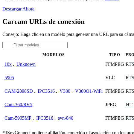
Descargar Ahora
Carcam URLs de conexión
Consejo: Haga clic en un modelo para generar una URL para su cám
MODELOS
TIPO
PR
FFMPEG
RT
10x
,
Unknown
VLC
RT
5905
FFMPEG
RT
CAM-2898SD
,
IPC3516
,
V380
,
V380Q1-WiFi
JPEG
HT
Cam-360/RV5
FFMPEG
RT
Cam-5905MP
,
IPC3516
,
svn-840
* iSpyConnect no tiene afiliación, conexión ni asociación con los pr