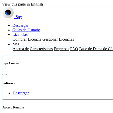
View this page in English
iSpy
Descargar
Guías de Usuario
Licencias
Comprar Licencia
Gestionar Licencias
Más
Acerca de
Características
Empresas
FAQ
Base de Datos de Cá
iSpyConnect
Software
Descargar
Acceso Remoto