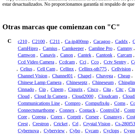
estar desactualizados. No proporcionamos garantía ni respaldo de que
Otras marcas que comienzan con "C"
C
c210
,
C2100
,
C211
,
Ca-ip400mp
,
Cacagoo
,
Caddx
,
C
CamHipro
,
Camius
,
Camkeeper
,
Camline Pro
,
Cammy
Camwon
,
Canavis
,
Canon
,
Cantek
,
Cantonk
,
Carcam
Ccd Video Camera
,
Ccdcam
,
Cci
,
Cco
,
Cctv Sentry
,
C
,
Celius
,
Cell Cam
,
Cellinx
,
Cellinx-sth775
,
Cellvision
,
Channel Vision
,
Channel01
,
Chapel
,
Chavega
,
Cheap
,
Chinese Lamp Camera
,
Chineseptz
,
Chineseum
,
Chingli
Cinnado
,
Cip
,
Cipem
,
Ciqurix
,
Cisco
,
Cita
,
Citc
,
Cit
Cloud
,
Cloud Ip Camera
,
Cloud2000
,
Cloudcam
,
Cloud
Communications Line
,
Compro
,
Compufix4u
,
Coms
,
C
Connectsmarthome
,
Connex
,
Contack
,
Control3d
,
Contr
Core
,
Corega
,
Corex
,
Corprit
,
Corsee
,
Cosansys
,
Cost
Crest
,
Crestron
,
Cricket
,
Crl
,
Crystal Vision
,
Cs-280f5
Cybernova
,
Cyberview
,
Cybo
,
Cycam
,
Cyclops
,
Cygn