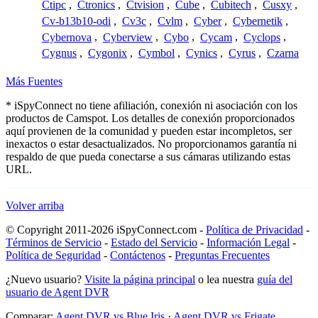
Ctipc
,
Ctronics
,
Ctvision
,
Cube
,
Cubitech
,
Cusxy
,
Cv-b13b10-odi
,
Cv3c
,
Cvlm
,
Cyber
,
Cybernetik
,
Cybernova
,
Cyberview
,
Cybo
,
Cycam
,
Cyclops
,
Cygnus
,
Cygonix
,
Cymbol
,
Cynics
,
Cyrus
,
Czarna
Más Fuentes
* iSpyConnect no tiene afiliación, conexión ni asociación con los
productos de Camspot. Los detalles de conexión proporcionados
aquí provienen de la comunidad y pueden estar incompletos, ser
inexactos o estar desactualizados. No proporcionamos garantía ni
respaldo de que pueda conectarse a sus cámaras utilizando estas
URL.
Volver arriba
© Copyright 2011-2026 iSpyConnect.com -
Política de Privacidad
-
Términos de Servicio
-
Estado del Servicio
-
Información Legal
-
Política de Seguridad
-
Contáctenos
-
Preguntas Frecuentes
¿Nuevo usuario?
Visite la página principal
o lea nuestra
guía del
usuario de Agent DVR
Comparar:
Agent DVR vs Blue Iris
·
Agent DVR vs Frigate