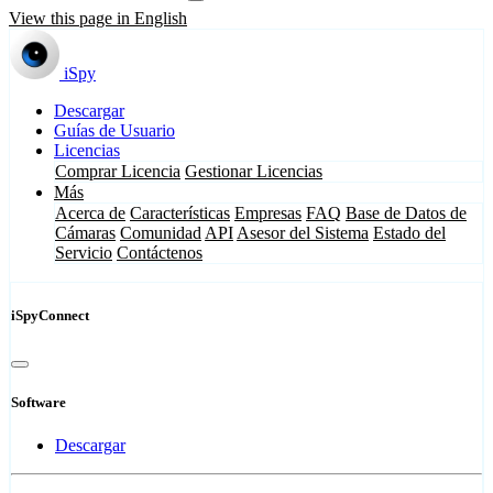
View this page in English
iSpy
Descargar
Guías de Usuario
Licencias
Comprar Licencia
Gestionar Licencias
Más
Acerca de
Características
Empresas
FAQ
Base de Datos de
Cámaras
Comunidad
API
Asesor del Sistema
Estado del
Servicio
Contáctenos
iSpyConnect
Software
Descargar