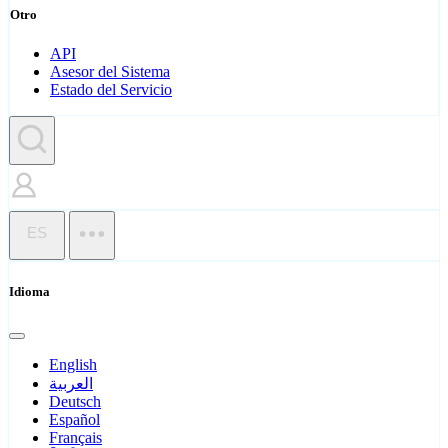
Otro
API
Asesor del Sistema
Estado del Servicio
ES
Idioma
English
العربية
Deutsch
Español
Français