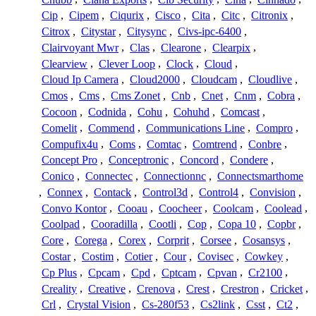
Cip
,
Cipem
,
Ciqurix
,
Cisco
,
Cita
,
Citc
,
Citronix
,
Citrox
,
Citystar
,
Citysync
,
Civs-ipc-6400
,
Clairvoyant Mwr
,
Clas
,
Clearone
,
Clearpix
,
Clearview
,
Clever Loop
,
Clock
,
Cloud
,
Cloud Ip Camera
,
Cloud2000
,
Cloudcam
,
Cloudlive
,
Cmos
,
Cms
,
Cms Zonet
,
Cnb
,
Cnet
,
Cnm
,
Cobra
,
Cocoon
,
Codnida
,
Cohu
,
Cohuhd
,
Comcast
,
Comelit
,
Commend
,
Communications Line
,
Compro
,
Compufix4u
,
Coms
,
Comtac
,
Comtrend
,
Conbre
,
Concept Pro
,
Conceptronic
,
Concord
,
Condere
,
Conico
,
Connectec
,
Connectionnc
,
Connectsmarthome
,
Connex
,
Contack
,
Control3d
,
Control4
,
Convision
,
Convo Kontor
,
Cooau
,
Coocheer
,
Coolcam
,
Coolead
,
Coolpad
,
Cooradilla
,
Cootli
,
Cop
,
Copa 10
,
Copbr
,
Core
,
Corega
,
Corex
,
Corprit
,
Corsee
,
Cosansys
,
Costar
,
Costim
,
Cotier
,
Cour
,
Covisec
,
Cowkey
,
Cp Plus
,
Cpcam
,
Cpd
,
Cptcam
,
Cpvan
,
Cr2100
,
Creality
,
Creative
,
Crenova
,
Crest
,
Crestron
,
Cricket
,
Crl
,
Crystal Vision
,
Cs-280f53
,
Cs2link
,
Csst
,
Ct2
,