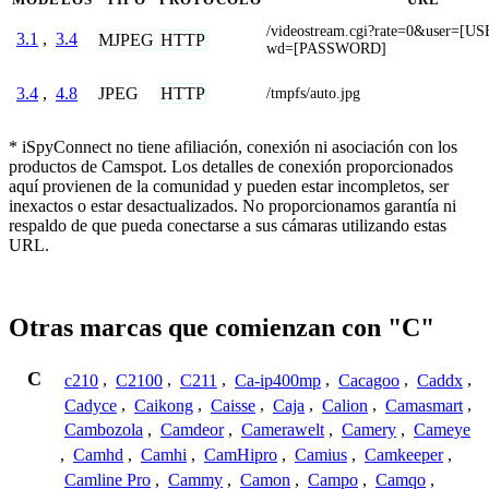
/videostream.cgi?rate=0&user=
3.1
,
3.4
MJPEG
HTTP
wd=[PASSWORD]
JPEG
HTTP
3.4
,
4.8
/tmpfs/auto.jpg
* iSpyConnect no tiene afiliación, conexión ni asociación con los
productos de Camspot. Los detalles de conexión proporcionados
aquí provienen de la comunidad y pueden estar incompletos, ser
inexactos o estar desactualizados. No proporcionamos garantía ni
respaldo de que pueda conectarse a sus cámaras utilizando estas
URL.
Otras marcas que comienzan con "C"
C
c210
,
C2100
,
C211
,
Ca-ip400mp
,
Cacagoo
,
Caddx
,
Cadyce
,
Caikong
,
Caisse
,
Caja
,
Calion
,
Camasmart
,
Cambozola
,
Camdeor
,
Camerawelt
,
Camery
,
Cameye
,
Camhd
,
Camhi
,
CamHipro
,
Camius
,
Camkeeper
,
Camline Pro
,
Cammy
,
Camon
,
Campo
,
Camqo
,