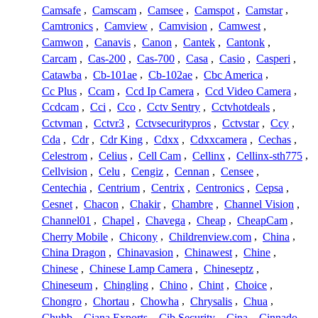
Camsafe
,
Camscam
,
Camsee
,
Camspot
,
Camstar
,
Camtronics
,
Camview
,
Camvision
,
Camwest
,
Camwon
,
Canavis
,
Canon
,
Cantek
,
Cantonk
,
Carcam
,
Cas-200
,
Cas-700
,
Casa
,
Casio
,
Casperi
,
Catawba
,
Cb-101ae
,
Cb-102ae
,
Cbc America
,
Cc Plus
,
Ccam
,
Ccd Ip Camera
,
Ccd Video Camera
,
Ccdcam
,
Cci
,
Cco
,
Cctv Sentry
,
Cctvhotdeals
,
Cctvman
,
Cctvr3
,
Cctvsecuritypros
,
Cctvstar
,
Ccy
,
Cda
,
Cdr
,
Cdr King
,
Cdxx
,
Cdxxcamera
,
Cechas
,
Celestrom
,
Celius
,
Cell Cam
,
Cellinx
,
Cellinx-sth775
,
Cellvision
,
Celu
,
Cengiz
,
Cennan
,
Censee
,
Centechia
,
Centrium
,
Centrix
,
Centronics
,
Cepsa
,
Cesnet
,
Chacon
,
Chakir
,
Chambre
,
Channel Vision
,
Channel01
,
Chapel
,
Chavega
,
Cheap
,
CheapCam
,
Cherry Mobile
,
Chicony
,
Childrenview.com
,
China
,
China Dragon
,
Chinavasion
,
Chinawest
,
Chine
,
Chinese
,
Chinese Lamp Camera
,
Chineseptz
,
Chineseum
,
Chingling
,
Chino
,
Chint
,
Choice
,
Chongro
,
Chortau
,
Chowha
,
Chrysalis
,
Chua
,
Chubb
,
Ciana Exports
,
Cib Security
,
Cina
,
Cinnado
,