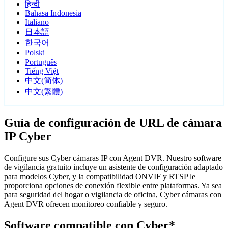
हिन्दी
Bahasa Indonesia
Italiano
日本語
한국어
Polski
Português
Tiếng Việt
中文(简体)
中文(繁體)
Guía de configuración de URL de cámara
IP Cyber
Configure sus Cyber cámaras IP con Agent DVR. Nuestro software
de vigilancia gratuito incluye un asistente de configuración adaptado
para modelos Cyber, y la compatibilidad ONVIF y RTSP le
proporciona opciones de conexión flexible entre plataformas. Ya sea
para seguridad del hogar o vigilancia de oficina, Cyber cámaras con
Agent DVR ofrecen monitoreo confiable y seguro.
Software compatible con Cyber*