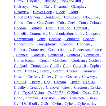
Citrox
,
Citystar
,
Citysync
,
Civs-ipc-6400
,
Clairvoyant Mwr
,
Clas
,
Clearone
,
Clearpix
,
Clearview
,
Clever Loop
,
Clock
,
Cloud
,
Cloud Ip Camera
,
Cloud2000
,
Cloudcam
,
Cloudlive
,
Cmos
,
Cms
,
Cms Zonet
,
Cnb
,
Cnet
,
Cnm
,
Cobra
,
Cocoon
,
Codnida
,
Cohu
,
Cohuhd
,
Comcast
,
Comelit
,
Commend
,
Communications Line
,
Compro
,
Compufix4u
,
Coms
,
Comtac
,
Comtrend
,
Conbre
,
Concept Pro
,
Conceptronic
,
Concord
,
Condere
,
Conico
,
Connectec
,
Connectionnc
,
Connectsmarthome
,
Connex
,
Contack
,
Control3d
,
Control4
,
Convision
,
Convo Kontor
,
Cooau
,
Coocheer
,
Coolcam
,
Coolead
,
Coolpad
,
Cooradilla
,
Cootli
,
Cop
,
Copa 10
,
Copbr
,
Core
,
Corega
,
Corex
,
Corprit
,
Corsee
,
Cosansys
,
Costar
,
Costim
,
Cotier
,
Cour
,
Covisec
,
Cowkey
,
Cp Plus
,
Cpcam
,
Cpd
,
Cptcam
,
Cpvan
,
Cr2100
,
Creality
,
Creative
,
Crenova
,
Crest
,
Crestron
,
Cricket
,
Crl
,
Crystal Vision
,
Cs-280f53
,
Cs2link
,
Csst
,
Ct2
,
Ctipc
,
Ctronics
,
Ctvision
,
Cube
,
Cubitech
,
Cusxy
,
Cv-b13b10-odi
,
Cv3c
,
Cvlm
,
Cyber
,
Cybernetik
,