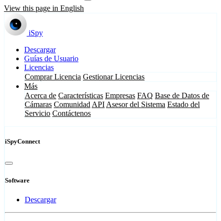
View this page in English
iSpy
Descargar
Guías de Usuario
Licencias
Comprar Licencia
Gestionar Licencias
Más
Acerca de
Características
Empresas
FAQ
Base de Datos de
Cámaras
Comunidad
API
Asesor del Sistema
Estado del
Servicio
Contáctenos
iSpyConnect
Software
Descargar