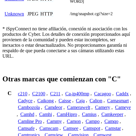
WORD]
JPEG
HTTP
Unknown
/img/snapshot.cgi?size=2
* iSpyConnect no tiene afiliación, conexión ni asociación con los
productos de Cyber. Los detalles de conexión proporcionados aquí
provienen de la comunidad y pueden estar incompletos, ser
inexactos o estar desactualizados. No proporcionamos garantía ni
respaldo de que pueda conectarse a sus cámaras utilizando estas
URL.
Otras marcas que comienzan con "C"
C
c210
,
C2100
,
C211
,
Ca-ip400mp
,
Cacagoo
,
Caddx
,
Cadyce
,
Caikong
,
Caisse
,
Caja
,
Calion
,
Camasmart
,
Cambozola
,
Camdeor
,
Camerawelt
,
Camery
,
Cameye
,
Camhd
,
Camhi
,
CamHipro
,
Camius
,
Camkeeper
,
Camline Pro
,
Cammy
,
Camon
,
Campo
,
Camqo
,
Camsafe
,
Camscam
,
Camsee
,
Camspot
,
Camstar
,
Camtronics
,
Camview
,
Camvision
,
Camwest
,