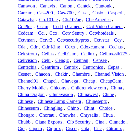
Camwon
,
Canavis
,
Canon
,
Cantek
,
Cantonk
,
Carcam
,
Cas-200
,
Cas-700
,
Casa
,
Casio
,
Casperi
,
Catawba
,
Cb-101ae
,
Cb-102ae
,
Cbc America
,
Cc Plus
,
Ccam
,
Ccd Ip Camera
,
Ccd Video Camera
,
Ccdcam
,
Cci
,
Cco
,
Cctv Sentry
,
Cctvhotdeals
,
Cctvman
,
Cctvr3
,
Cctvsecuritypros
,
Cctvstar
,
Ccy
,
Cda
,
Cdr
,
Cdr King
,
Cdxx
,
Cdxxcamera
,
Cechas
,
Celestrom
,
Celius
,
Cell Cam
,
Cellinx
,
Cellinx-sth775
,
Cellvision
,
Celu
,
Cengiz
,
Cennan
,
Censee
,
Centechia
,
Centrium
,
Centrix
,
Centronics
,
Cepsa
,
Cesnet
,
Chacon
,
Chakir
,
Chambre
,
Channel Vision
,
Channel01
,
Chapel
,
Chavega
,
Cheap
,
CheapCam
,
Cherry Mobile
,
Chicony
,
Childrenview.com
,
China
,
China Dragon
,
Chinavasion
,
Chinawest
,
Chine
,
Chinese
,
Chinese Lamp Camera
,
Chineseptz
,
Chineseum
,
Chingling
,
Chino
,
Chint
,
Choice
,
Chongro
,
Chortau
,
Chowha
,
Chrysalis
,
Chua
,
Chubb
,
Ciana Exports
,
Cib Security
,
Cina
,
Cinnado
,
Cip
,
Cipem
,
Ciqurix
,
Cisco
,
Cita
,
Citc
,
Citronix
,