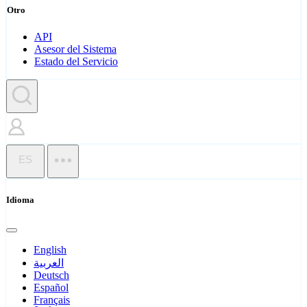
Otro
API
Asesor del Sistema
Estado del Servicio
ES
Idioma
English
العربية
Deutsch
Español
Français