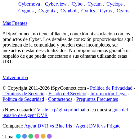
Cybernova
,
Cyberview
,
Cybo
,
Cycam
,
Cyclops
,
Cygnus
,
Cygonix
,
Cymbol
,
Cynics
,
Cyrus
,
Czarna
Más Fuentes
* iSpyConnect no tiene afiliación, conexión ni asociación con los
productos de Cyber. Los detalles de conexión proporcionados aquí
provienen de la comunidad y pueden estar incompletos, ser
inexactos o estar desactualizados. No proporcionamos garantía ni
respaldo de que pueda conectarse a sus cámaras utilizando estas
URL.
Volver arriba
© Copyright 2011-2026 iSpyConnect.com -
Política de Privacidad
-
Términos de Servicio
-
Estado del Servicio
-
Información Legal
-
Política de Seguridad
-
Contáctenos
-
Preguntas Frecuentes
¿Nuevo usuario?
Visite la página principal
o lea nuestra
guía del
usuario de Agent DVR
Comparar:
Agent DVR vs Blue Iris
·
Agent DVR vs Frigate
Tema: