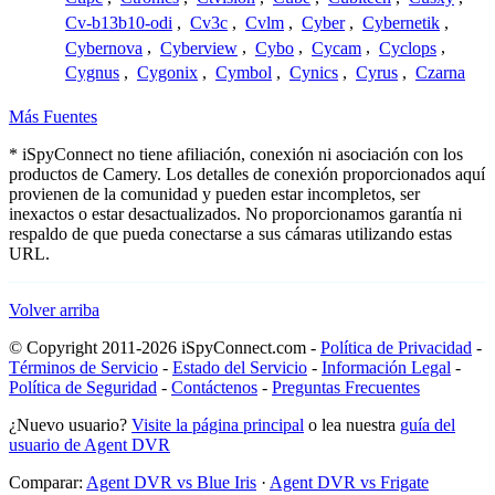
Cv-b13b10-odi
,
Cv3c
,
Cvlm
,
Cyber
,
Cybernetik
,
Cybernova
,
Cyberview
,
Cybo
,
Cycam
,
Cyclops
,
Cygnus
,
Cygonix
,
Cymbol
,
Cynics
,
Cyrus
,
Czarna
Más Fuentes
* iSpyConnect no tiene afiliación, conexión ni asociación con los
productos de Camery. Los detalles de conexión proporcionados aquí
provienen de la comunidad y pueden estar incompletos, ser
inexactos o estar desactualizados. No proporcionamos garantía ni
respaldo de que pueda conectarse a sus cámaras utilizando estas
URL.
Volver arriba
© Copyright 2011-2026 iSpyConnect.com -
Política de Privacidad
-
Términos de Servicio
-
Estado del Servicio
-
Información Legal
-
Política de Seguridad
-
Contáctenos
-
Preguntas Frecuentes
¿Nuevo usuario?
Visite la página principal
o lea nuestra
guía del
usuario de Agent DVR
Comparar:
Agent DVR vs Blue Iris
·
Agent DVR vs Frigate