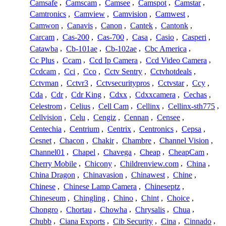
Camsafe
,
Camscam
,
Camsee
,
Camspot
,
Camstar
,
Camtronics
,
Camview
,
Camvision
,
Camwest
,
Camwon
,
Canavis
,
Canon
,
Cantek
,
Cantonk
,
Carcam
,
Cas-200
,
Cas-700
,
Casa
,
Casio
,
Casperi
,
Catawba
,
Cb-101ae
,
Cb-102ae
,
Cbc America
,
Cc Plus
,
Ccam
,
Ccd Ip Camera
,
Ccd Video Camera
,
Ccdcam
,
Cci
,
Cco
,
Cctv Sentry
,
Cctvhotdeals
,
Cctvman
,
Cctvr3
,
Cctvsecuritypros
,
Cctvstar
,
Ccy
,
Cda
,
Cdr
,
Cdr King
,
Cdxx
,
Cdxxcamera
,
Cechas
,
Celestrom
,
Celius
,
Cell Cam
,
Cellinx
,
Cellinx-sth775
,
Cellvision
,
Celu
,
Cengiz
,
Cennan
,
Censee
,
Centechia
,
Centrium
,
Centrix
,
Centronics
,
Cepsa
,
Cesnet
,
Chacon
,
Chakir
,
Chambre
,
Channel Vision
,
Channel01
,
Chapel
,
Chavega
,
Cheap
,
CheapCam
,
Cherry Mobile
,
Chicony
,
Childrenview.com
,
China
,
China Dragon
,
Chinavasion
,
Chinawest
,
Chine
,
Chinese
,
Chinese Lamp Camera
,
Chineseptz
,
Chineseum
,
Chingling
,
Chino
,
Chint
,
Choice
,
Chongro
,
Chortau
,
Chowha
,
Chrysalis
,
Chua
,
Chubb
,
Ciana Exports
,
Cib Security
,
Cina
,
Cinnado
,