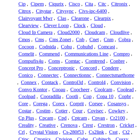
Cip
,
Cipem
,
Ciqurix
,
Cisco
,
Cita
,
Citc
,
Citronix
,
Citrox
,
Citystar
,
Citysync
,
Civs-ipc-6400
,
Clairvoyant Mwr
,
Clas
,
Clearone
,
Clearpix
,
Clearview
,
Clever Loop
,
Clock
,
Cloud
,
Cloud Ip Camera
,
Cloud2000
,
Cloudcam
,
Cloudlive
,
Cmos
,
Cms
,
Cms Zonet
,
Cnb
,
Cnet
,
Cnm
,
Cobra
,
Cocoon
,
Codnida
,
Cohu
,
Cohuhd
,
Comcast
,
Comelit
,
Commend
,
Communications Line
,
Compro
,
Compufix4u
,
Coms
,
Comtac
,
Comtrend
,
Conbre
,
Concept Pro
,
Conceptronic
,
Concord
,
Condere
,
Conico
,
Connectec
,
Connectionnc
,
Connectsmarthome
,
Connex
,
Contack
,
Control3d
,
Control4
,
Convision
,
Convo Kontor
,
Cooau
,
Coocheer
,
Coolcam
,
Coolead
,
Coolpad
,
Cooradilla
,
Cootli
,
Cop
,
Copa 10
,
Copbr
,
Core
,
Corega
,
Corex
,
Corprit
,
Corsee
,
Cosansys
,
Costar
,
Costim
,
Cotier
,
Cour
,
Covisec
,
Cowkey
,
Cp Plus
,
Cpcam
,
Cpd
,
Cptcam
,
Cpvan
,
Cr2100
,
Creality
,
Creative
,
Crenova
,
Crest
,
Crestron
,
Cricket
,
Crl
,
Crystal Vision
,
Cs-280f53
,
Cs2link
,
Csst
,
Ct2
,
Ctipc
,
Ctronics
,
Ctvision
,
Cube
,
Cubitech
,
Cusxy
,