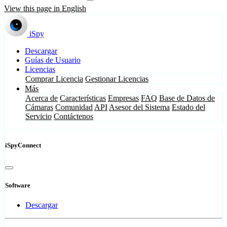
View this page in English
iSpy
Descargar
Guías de Usuario
Licencias
Comprar Licencia
Gestionar Licencias
Más
Acerca de
Características
Empresas
FAQ
Base de Datos de
Cámaras
Comunidad
API
Asesor del Sistema
Estado del
Servicio
Contáctenos
iSpyConnect
Software
Descargar