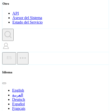
Otro
API
Asesor del Sistema
Estado del Servicio
ES
Idioma
English
العربية
Deutsch
Español
Français