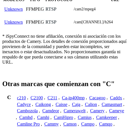
FFMPEG
RTSP
Unknown
/cam2/mpeg4
FFMPEG
RTSP
Unknown
/cam[CHANNEL]/h264
* iSpyConnect no tiene afiliación, conexión ni asociación con los
productos de Camery. Los detalles de conexión proporcionados aquí
provienen de la comunidad y pueden estar incompletos, ser
inexactos o estar desactualizados. No proporcionamos garantía ni
respaldo de que pueda conectarse a sus cámaras utilizando estas
URL.
Otras marcas que comienzan con "C"
C
c210
,
C2100
,
C211
,
Ca-ip400mp
,
Cacagoo
,
Caddx
,
Cadyce
,
Caikong
,
Caisse
,
Caja
,
Calion
,
Camasmart
,
Cambozola
,
Camdeor
,
Camerawelt
,
Camery
,
Cameye
,
Camhd
,
Camhi
,
CamHipro
,
Camius
,
Camkeeper
,
Camline Pro
,
Cammy
,
Camon
,
Campo
,
Camqo
,