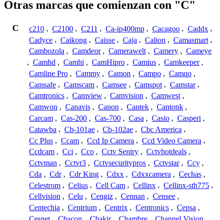
Otras marcas que comienzan con "C"
C
c210
,
C2100
,
C211
,
Ca-ip400mp
,
Cacagoo
,
Caddx
,
Cadyce
,
Caikong
,
Caisse
,
Caja
,
Calion
,
Camasmart
,
Cambozola
,
Camdeor
,
Camerawelt
,
Camery
,
Cameye
,
Camhd
,
Camhi
,
CamHipro
,
Camius
,
Camkeeper
,
Camline Pro
,
Cammy
,
Camon
,
Campo
,
Camqo
,
Camsafe
,
Camscam
,
Camsee
,
Camspot
,
Camstar
,
Camtronics
,
Camview
,
Camvision
,
Camwest
,
Camwon
,
Canavis
,
Canon
,
Cantek
,
Cantonk
,
Carcam
,
Cas-200
,
Cas-700
,
Casa
,
Casio
,
Casperi
,
Catawba
,
Cb-101ae
,
Cb-102ae
,
Cbc America
,
Cc Plus
,
Ccam
,
Ccd Ip Camera
,
Ccd Video Camera
,
Ccdcam
,
Cci
,
Cco
,
Cctv Sentry
,
Cctvhotdeals
,
Cctvman
,
Cctvr3
,
Cctvsecuritypros
,
Cctvstar
,
Ccy
,
Cda
,
Cdr
,
Cdr King
,
Cdxx
,
Cdxxcamera
,
Cechas
,
Celestrom
,
Celius
,
Cell Cam
,
Cellinx
,
Cellinx-sth775
,
Cellvision
,
Celu
,
Cengiz
,
Cennan
,
Censee
,
Centechia
,
Centrium
,
Centrix
,
Centronics
,
Cepsa
,
Cesnet
,
Chacon
,
Chakir
,
Chambre
,
Channel Vision
,