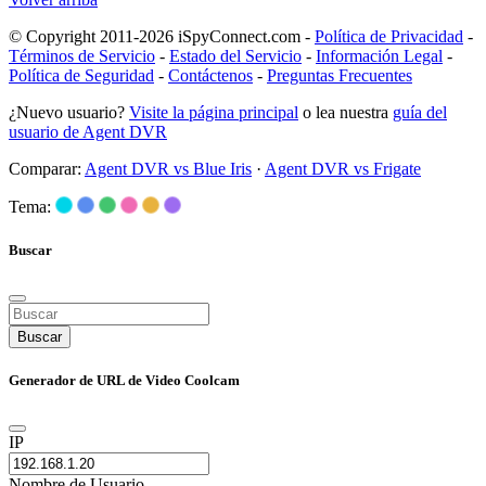
© Copyright 2011-2026 iSpyConnect.com -
Política de Privacidad
-
Términos de Servicio
-
Estado del Servicio
-
Información Legal
-
Política de Seguridad
-
Contáctenos
-
Preguntas Frecuentes
¿Nuevo usuario?
Visite la página principal
o lea nuestra
guía del
usuario de Agent DVR
Comparar:
Agent DVR vs Blue Iris
·
Agent DVR vs Frigate
Tema:
Buscar
Buscar
Generador de URL de Video Coolcam
IP
Nombre de Usuario