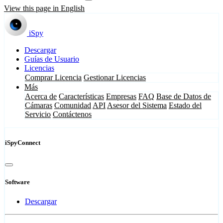
View this page in English
iSpy
Descargar
Guías de Usuario
Licencias
Comprar Licencia
Gestionar Licencias
Más
Acerca de
Características
Empresas
FAQ
Base de Datos de
Cámaras
Comunidad
API
Asesor del Sistema
Estado del
Servicio
Contáctenos
iSpyConnect
Software
Descargar