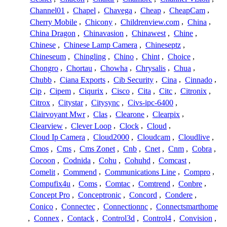
Channel01
,
Chapel
,
Chavega
,
Cheap
,
CheapCam
,
Cherry Mobile
,
Chicony
,
Childrenview.com
,
China
,
China Dragon
,
Chinavasion
,
Chinawest
,
Chine
,
Chinese
,
Chinese Lamp Camera
,
Chineseptz
,
Chineseum
,
Chingling
,
Chino
,
Chint
,
Choice
,
Chongro
,
Chortau
,
Chowha
,
Chrysalis
,
Chua
,
Chubb
,
Ciana Exports
,
Cib Security
,
Cina
,
Cinnado
,
Cip
,
Cipem
,
Ciqurix
,
Cisco
,
Cita
,
Citc
,
Citronix
,
Citrox
,
Citystar
,
Citysync
,
Civs-ipc-6400
,
Clairvoyant Mwr
,
Clas
,
Clearone
,
Clearpix
,
Clearview
,
Clever Loop
,
Clock
,
Cloud
,
Cloud Ip Camera
,
Cloud2000
,
Cloudcam
,
Cloudlive
,
Cmos
,
Cms
,
Cms Zonet
,
Cnb
,
Cnet
,
Cnm
,
Cobra
,
Cocoon
,
Codnida
,
Cohu
,
Cohuhd
,
Comcast
,
Comelit
,
Commend
,
Communications Line
,
Compro
,
Compufix4u
,
Coms
,
Comtac
,
Comtrend
,
Conbre
,
Concept Pro
,
Conceptronic
,
Concord
,
Condere
,
Conico
,
Connectec
,
Connectionnc
,
Connectsmarthome
,
Connex
,
Contack
,
Control3d
,
Control4
,
Convision
,