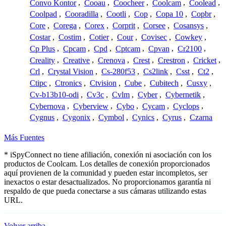
Convo Kontor
,
Cooau
,
Coocheer
,
Coolcam
,
Coolead
,
Coolpad
,
Cooradilla
,
Cootli
,
Cop
,
Copa 10
,
Copbr
,
Core
,
Corega
,
Corex
,
Corprit
,
Corsee
,
Cosansys
,
Costar
,
Costim
,
Cotier
,
Cour
,
Covisec
,
Cowkey
,
Cp Plus
,
Cpcam
,
Cpd
,
Cptcam
,
Cpvan
,
Cr2100
,
Creality
,
Creative
,
Crenova
,
Crest
,
Crestron
,
Cricket
,
Crl
,
Crystal Vision
,
Cs-280f53
,
Cs2link
,
Csst
,
Ct2
,
Ctipc
,
Ctronics
,
Ctvision
,
Cube
,
Cubitech
,
Cusxy
,
Cv-b13b10-odi
,
Cv3c
,
Cvlm
,
Cyber
,
Cybernetik
,
Cybernova
,
Cyberview
,
Cybo
,
Cycam
,
Cyclops
,
Cygnus
,
Cygonix
,
Cymbol
,
Cynics
,
Cyrus
,
Czarna
Más Fuentes
* iSpyConnect no tiene afiliación, conexión ni asociación con los
productos de Coolcam. Los detalles de conexión proporcionados
aquí provienen de la comunidad y pueden estar incompletos, ser
inexactos o estar desactualizados. No proporcionamos garantía ni
respaldo de que pueda conectarse a sus cámaras utilizando estas
URL.
Volver arriba