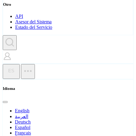
Otro
API
Asesor del Sistema
Estado del Servicio
ES
Idioma
English
العربية
Deutsch
Español
Français