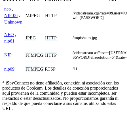
neo
,
/videostream.cgi?rate=0&use
MJPEG
HTTP
NIP-06
,
wd=[PASSWORD]
Unknown
NEO
,
JPEG
HTTP
/tmpfs/auto.jpg
nip61
/videostream.asf?user=[USER
NIP
FFMPEG
HTTP
SSWORD]&resolution=64&rate=
FFMPEG
RTSP
nip09
/11
* iSpyConnect no tiene afiliación, conexión ni asociación con los
productos de Coolcam. Los detalles de conexión proporcionados
aquí provienen de la comunidad y pueden estar incompletos, ser
inexactos o estar desactualizados. No proporcionamos garantía ni
respaldo de que pueda conectarse a sus cámaras utilizando estas
URL.