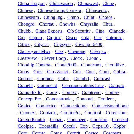
China Dragon
,
Chinavasion
,
Chinawest
,
Chine
,
Chinese
,
Chinese Lamp Camera
,
Chineseptz
,
Chineseum
,
Chingling
,
Chino
,
Chint
,
Choice
,
Chongro
,
Chortau
,
Chowha
,
Chrysalis
,
Chua
,
Chubb
,
Ciana Exports
,
Cib Security
,
Cina
,
Cinnado
,
Cip
,
Cipem
,
Ciqurix
,
Cisco
,
Cita
,
Citc
,
Citronix
,
Citrox
,
Citystar
,
Citysync
,
Civs-ipc-6400
,
Clairvoyant Mwr
,
Clas
,
Clearone
,
Clearpix
,
Clearview
,
Clever Loop
,
Clock
,
Cloud
,
Cloud Ip Camera
,
Cloud2000
,
Cloudcam
,
Cloudlive
,
Cmos
,
Cms
,
Cms Zonet
,
Cnb
,
Cnet
,
Cnm
,
Cobra
,
Cocoon
,
Codnida
,
Cohu
,
Cohuhd
,
Comcast
,
Comelit
,
Commend
,
Communications Line
,
Compro
,
Compufix4u
,
Coms
,
Comtac
,
Comtrend
,
Conbre
,
Concept Pro
,
Conceptronic
,
Concord
,
Condere
,
Conico
,
Connectec
,
Connectionnc
,
Connectsmarthome
,
Connex
,
Contack
,
Control3d
,
Control4
,
Convision
,
Convo Kontor
,
Cooau
,
Coocheer
,
Coolcam
,
Coolead
,
Coolpad
,
Cooradilla
,
Cootli
,
Cop
,
Copa 10
,
Copbr
,
Core
,
Corega
,
Corex
,
Corprit
,
Corsee
,
Cosansys
,