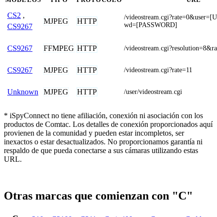
CS2
,
/videostream.cgi?rate=0&use
MJPEG
HTTP
wd=[PASSWORD]
CS9267
FFMPEG
HTTP
CS9267
/videostream.cgi?resolution=8&r
MJPEG
HTTP
CS9267
/videostream.cgi?rate=11
MJPEG
HTTP
Unknown
/user/videostream.cgi
* iSpyConnect no tiene afiliación, conexión ni asociación con los
productos de Comtac. Los detalles de conexión proporcionados aquí
provienen de la comunidad y pueden estar incompletos, ser
inexactos o estar desactualizados. No proporcionamos garantía ni
respaldo de que pueda conectarse a sus cámaras utilizando estas
URL.
Otras marcas que comienzan con "C"