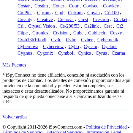
Costar
,
Costim
,
Cotier
,
Cour
,
Covisec
,
Cowkey
,
Cp Plus
,
Cpcam
,
Cpd
,
Cptcam
,
Cpvan
,
Cr2100
,
Creality
,
Creative
,
Crenova
,
Crest
,
Crestron
,
Cricket
,
Crl
,
Crystal Vision
,
Cs-280f53
,
Cs2link
,
Csst
,
Ct2
,
Ctipc
,
Ctronics
,
Ctvision
,
Cube
,
Cubitech
,
Cusxy
,
Cv-b13b10-odi
,
Cv3c
,
Cvlm
,
Cyber
,
Cybernetik
,
Cybernova
,
Cyberview
,
Cybo
,
Cycam
,
Cyclops
,
Cygnus
,
Cygonix
,
Cymbol
,
Cynics
,
Cyrus
,
Czarna
Más Fuentes
* iSpyConnect no tiene afiliación, conexión ni asociación con los
productos de Comtac. Los detalles de conexión proporcionados aquí
provienen de la comunidad y pueden estar incompletos, ser
inexactos o estar desactualizados. No proporcionamos garantía ni
respaldo de que pueda conectarse a sus cámaras utilizando estas
URL.
Volver arriba
© Copyright 2011-2026 iSpyConnect.com -
Política de Privacidad
-
Términos de Servicio
-
Estado del Servicio
-
Información Legal
-