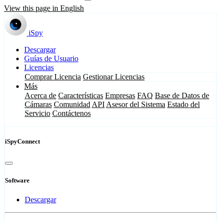
View this page in English
iSpy
Descargar
Guías de Usuario
Licencias
Comprar Licencia
Gestionar Licencias
Más
Acerca de
Características
Empresas
FAQ
Base de Datos de
Cámaras
Comunidad
API
Asesor del Sistema
Estado del
Servicio
Contáctenos
iSpyConnect
Software
Descargar