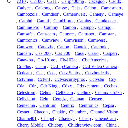
C
c210
,
C2100
,
C211
,
Ca-ip400mp
,
Cacagoo
,
Caddx
,
Cadyce
,
Caikong
,
Caisse
,
Caja
,
Calion
,
Camasmart
,
Cambozola
,
Camdeor
,
Camerawelt
,
Camery
,
Cameye
,
Camhd
,
Camhi
,
CamHipro
,
Camius
,
Camkeeper
,
Camline Pro
,
Cammy
,
Camon
,
Campo
,
Camqo
,
Camsafe
,
Camscam
,
Camsee
,
Camspot
,
Camstar
,
Camtronics
,
Camview
,
Camvision
,
Camwest
,
Camwon
,
Canavis
,
Canon
,
Cantek
,
Cantonk
,
Carcam
,
Cas-200
,
Cas-700
,
Casa
,
Casio
,
Casperi
,
Catawba
,
Cb-101ae
,
Cb-102ae
,
Cbc America
,
Cc Plus
,
Ccam
,
Ccd Ip Camera
,
Ccd Video Camera
,
Ccdcam
,
Cci
,
Cco
,
Cctv Sentry
,
Cctvhotdeals
,
Cctvman
,
Cctvr3
,
Cctvsecuritypros
,
Cctvstar
,
Ccy
,
Cda
,
Cdr
,
Cdr King
,
Cdxx
,
Cdxxcamera
,
Cechas
,
Celestrom
,
Celius
,
Cell Cam
,
Cellinx
,
Cellinx-sth775
,
Cellvision
,
Celu
,
Cengiz
,
Cennan
,
Censee
,
Centechia
,
Centrium
,
Centrix
,
Centronics
,
Cepsa
,
Cesnet
,
Chacon
,
Chakir
,
Chambre
,
Channel Vision
,
Channel01
,
Chapel
,
Chavega
,
Cheap
,
CheapCam
,
Cherry Mobile
,
Chicony
,
Childrenview.com
,
China
,