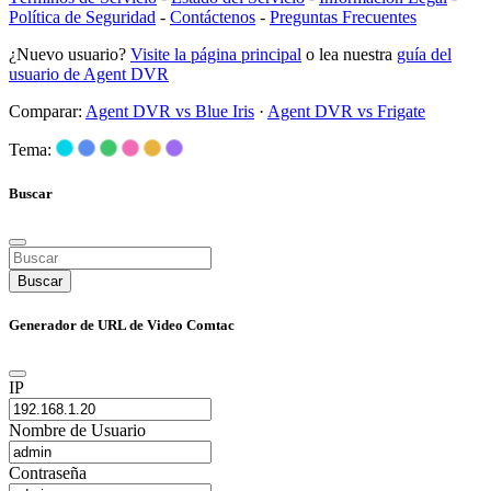
Política de Seguridad
-
Contáctenos
-
Preguntas Frecuentes
¿Nuevo usuario?
Visite la página principal
o lea nuestra
guía del
usuario de Agent DVR
Comparar:
Agent DVR vs Blue Iris
·
Agent DVR vs Frigate
Tema:
Buscar
Buscar
Generador de URL de Video Comtac
IP
Nombre de Usuario
Contraseña