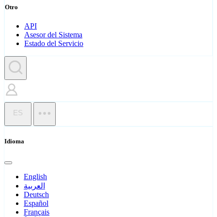
Otro
API
Asesor del Sistema
Estado del Servicio
ES
Idioma
English
العربية
Deutsch
Español
Français