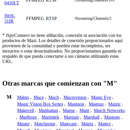
FFMPEG
RTSP
/Streaming/channels/101
0410LT
IWH-
FFMPEG
RTSP
/Streaming/Channels/2
31IR
* iSpyConnect no tiene afiliación, conexión ni asociación con los
productos de Mazi. Los detalles de conexión proporcionados aquí
provienen de la comunidad y pueden estar incompletos, ser
inexactos o estar desactualizados. No proporcionamos garantía ni
respaldo de que pueda conectarse a sus cámaras utilizando estas
URL.
Otras marcas que comienzan con "M"
M
Mabio
,
Mace
,
Mach
,
Macrovision
,
Magic Eye
,
Magic Vision Box Series
,
Maginon
,
Magnus
,
Maizic
,
Makecell
,
Manhattan
,
Manse
,
Mant
,
March Networks
,
Marlboze
,
Marmitek
,
Marquis
,
Marshall
,
Masione
,
Master
,
Matchpoint
,
Matecam
,
Matrix
,
Mattex
,