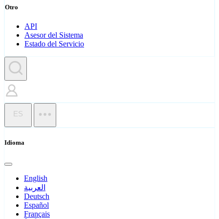
Otro
API
Asesor del Sistema
Estado del Servicio
ES
Idioma
English
العربية
Deutsch
Español
Français