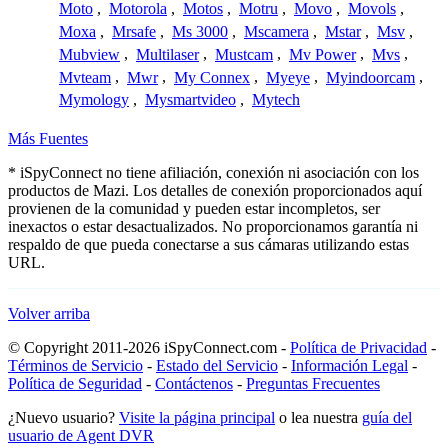
Moto
,
Motorola
,
Motos
,
Motru
,
Movo
,
Movols
,
Moxa
,
Mrsafe
,
Ms 3000
,
Mscamera
,
Mstar
,
Msv
,
Mubview
,
Multilaser
,
Mustcam
,
Mv Power
,
Mvs
,
Mvteam
,
Mwr
,
My Connex
,
Myeye
,
Myindoorcam
,
Mymology
,
Mysmartvideo
,
Mytech
Más Fuentes
* iSpyConnect no tiene afiliación, conexión ni asociación con los
productos de Mazi. Los detalles de conexión proporcionados aquí
provienen de la comunidad y pueden estar incompletos, ser
inexactos o estar desactualizados. No proporcionamos garantía ni
respaldo de que pueda conectarse a sus cámaras utilizando estas
URL.
Volver arriba
© Copyright 2011-2026 iSpyConnect.com -
Política de Privacidad
-
Términos de Servicio
-
Estado del Servicio
-
Información Legal
-
Política de Seguridad
-
Contáctenos
-
Preguntas Frecuentes
¿Nuevo usuario?
Visite la página principal
o lea nuestra
guía del
usuario de Agent DVR