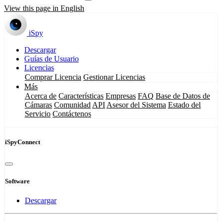
View this page in English
iSpy
Descargar
Guías de Usuario
Licencias
Comprar Licencia
Gestionar Licencias
Más
Acerca de
Características
Empresas
FAQ
Base de Datos de
Cámaras
Comunidad
API
Asesor del Sistema
Estado del
Servicio
Contáctenos
iSpyConnect
Software
Descargar