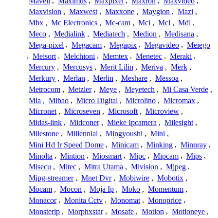
Mavell
,
Maximus
,
Maxpixel
,
Maxron
,
Maxvideo
,
Maxvision
,
Maxwest
,
Maxxone
,
Maygion
,
Mazi
,
Mbx
,
Mc Electronics
,
Mc-cam
,
Mci
,
Mcl
,
Mdi
,
Meco
,
Medialink
,
Mediatech
,
Medion
,
Medisana
,
Mega-pixel
,
Megacam
,
Megapix
,
Megavideo
,
Meiego
,
Meisort
,
Melchioni
,
Memtex
,
Menetec
,
Meraki
,
Mercury
,
Mercusys
,
Merit Lilin
,
Meriva
,
Merk
,
Merkury
,
Merlan
,
Merlin
,
Meshare
,
Messoa
,
Metrocom
,
Metzler
,
Meye
,
Meyetech
,
Mi Casa Verde
,
Mia
,
Mibao
,
Micro Digital
,
Microlino
,
Micromax
,
Micronet
,
Microseven
,
Microsoft
,
Microview
,
Midas-link
,
Midconer
,
Mieke Ipcamera
,
Milesight
,
Milestone
,
Millennial
,
Mingyoushi
,
Mini
,
Mini Hd Ir Speed Dome
,
Minicam
,
Minking
,
Minnray
,
Minolta
,
Mintion
,
Miosmart
,
Mipc
,
Mipcam
,
Mips
,
Misecu
,
Mitec
,
Mitra Utama
,
Mivision
,
Mjpeg
,
Mjpg-streamer
,
Mnet Dvr
,
Mobiwire
,
Mobotix
,
Mocam
,
Mocon
,
Moja Ip
,
Moko
,
Momentum
,
Monacor
,
Monita Cctv
,
Monomat
,
Monoprice
,
Monsterip
,
Morphxstar
,
Mosafe
,
Motion
,
Motioneye
,