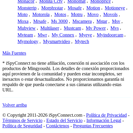
Monacor
,
Monita Cctv
,
Monomat
,
Monoprice
,
Monsterip
,
Morphxstar
,
Mosafe
,
Motion
,
Motioneye
,
Moto
,
Motorola
,
Motos
,
Motru
,
Movo
,
Movols
,
Moxa
,
Mrsafe
,
Ms 3000
,
Mscamera
,
Mstar
,
Msv
,
Mubview
,
Multilaser
,
Mustcam
,
Mv Power
,
Mvs
,
Mvteam
,
Mwr
,
My Connex
,
Myeye
,
Myindoorcam
,
Mymology
,
Mysmartvideo
,
Mytech
Más Fuentes
* iSpyConnect no tiene afiliación, conexión ni asociación con los
productos de Mingyoushi. Los detalles de conexión proporcionados
aquí provienen de la comunidad y pueden estar incompletos, ser
inexactos o estar desactualizados. No proporcionamos garantía ni
respaldo de que pueda conectarse a sus cámaras utilizando estas
URL.
Volver arriba
© Copyright 2011-2026 iSpyConnect.com -
Política de Privacidad
-
Términos de Servicio
-
Estado del Servicio
-
Información Legal
-
Política de Seguridad
-
Contáctenos
-
Preguntas Frecuentes