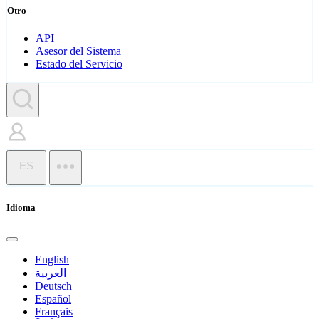
Otro
API
Asesor del Sistema
Estado del Servicio
ES
Idioma
English
العربية
Deutsch
Español
Français