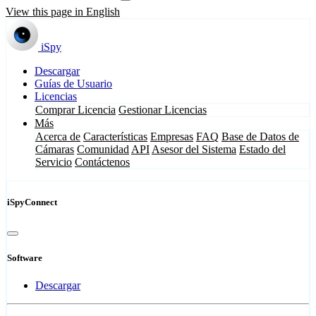
View this page in English
iSpy
Descargar
Guías de Usuario
Licencias
Comprar Licencia
Gestionar Licencias
Más
Acerca de
Características
Empresas
FAQ
Base de Datos de
Cámaras
Comunidad
API
Asesor del Sistema
Estado del
Servicio
Contáctenos
iSpyConnect
Software
Descargar