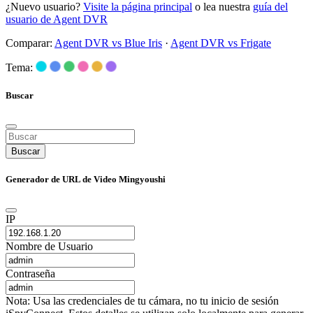
¿Nuevo usuario?
Visite la página principal
o lea nuestra
guía del
usuario de Agent DVR
Comparar:
Agent DVR vs Blue Iris
·
Agent DVR vs Frigate
Tema:
Buscar
Buscar
Generador de URL de Video Mingyoushi
IP
Nombre de Usuario
Contraseña
Nota: Usa las credenciales de tu cámara, no tu inicio de sesión