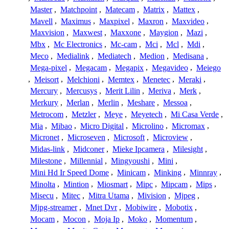
Master
,
Matchpoint
,
Matecam
,
Matrix
,
Mattex
,
Mavell
,
Maximus
,
Maxpixel
,
Maxron
,
Maxvideo
,
Maxvision
,
Maxwest
,
Maxxone
,
Maygion
,
Mazi
,
Mbx
,
Mc Electronics
,
Mc-cam
,
Mci
,
Mcl
,
Mdi
,
Meco
,
Medialink
,
Mediatech
,
Medion
,
Medisana
,
Mega-pixel
,
Megacam
,
Megapix
,
Megavideo
,
Meiego
,
Meisort
,
Melchioni
,
Memtex
,
Menetec
,
Meraki
,
Mercury
,
Mercusys
,
Merit Lilin
,
Meriva
,
Merk
,
Merkury
,
Merlan
,
Merlin
,
Meshare
,
Messoa
,
Metrocom
,
Metzler
,
Meye
,
Meyetech
,
Mi Casa Verde
,
Mia
,
Mibao
,
Micro Digital
,
Microlino
,
Micromax
,
Micronet
,
Microseven
,
Microsoft
,
Microview
,
Midas-link
,
Midconer
,
Mieke Ipcamera
,
Milesight
,
Milestone
,
Millennial
,
Mingyoushi
,
Mini
,
Mini Hd Ir Speed Dome
,
Minicam
,
Minking
,
Minnray
,
Minolta
,
Mintion
,
Miosmart
,
Mipc
,
Mipcam
,
Mips
,
Misecu
,
Mitec
,
Mitra Utama
,
Mivision
,
Mjpeg
,
Mjpg-streamer
,
Mnet Dvr
,
Mobiwire
,
Mobotix
,
Mocam
,
Mocon
,
Moja Ip
,
Moko
,
Momentum
,