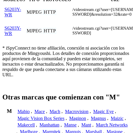
S6203Y-
/videostream.cgi?user=[USERN
MJPEG
HTTP
SSWORD]&resolution=32&rate=0
WR
S6203Y-
/videostream.cgi?user=[USERN
MJPEG
HTTP
SSWORD]
WR
* iSpyConnect no tiene afiliación, conexión ni asociación con los
productos de Mingyoushi. Los detalles de conexión proporcionados
aquí provienen de la comunidad y pueden estar incompletos, ser
inexactos o estar desactualizados. No proporcionamos garantía ni
respaldo de que pueda conectarse a sus cámaras utilizando estas
URL.
Otras marcas que comienzan con "M"
M
Mabio
,
Mace
,
Mach
,
Macrovision
,
Magic Eye
,
Magic Vision Box Series
,
Maginon
,
Magnus
,
Maizic
,
Makecell
,
Manhattan
,
Manse
,
Mant
,
March Networks
,
Marlboze
,
Marmitek
,
Marquis
,
Marshall
,
Masione
,