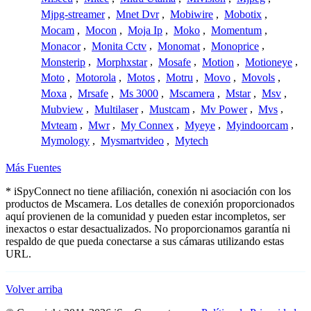
Mjpg-streamer
,
Mnet Dvr
,
Mobiwire
,
Mobotix
,
Mocam
,
Mocon
,
Moja Ip
,
Moko
,
Momentum
,
Monacor
,
Monita Cctv
,
Monomat
,
Monoprice
,
Monsterip
,
Morphxstar
,
Mosafe
,
Motion
,
Motioneye
,
Moto
,
Motorola
,
Motos
,
Motru
,
Movo
,
Movols
,
Moxa
,
Mrsafe
,
Ms 3000
,
Mscamera
,
Mstar
,
Msv
,
Mubview
,
Multilaser
,
Mustcam
,
Mv Power
,
Mvs
,
Mvteam
,
Mwr
,
My Connex
,
Myeye
,
Myindoorcam
,
Mymology
,
Mysmartvideo
,
Mytech
Más Fuentes
* iSpyConnect no tiene afiliación, conexión ni asociación con los
productos de Mscamera. Los detalles de conexión proporcionados
aquí provienen de la comunidad y pueden estar incompletos, ser
inexactos o estar desactualizados. No proporcionamos garantía ni
respaldo de que pueda conectarse a sus cámaras utilizando estas
URL.
Volver arriba