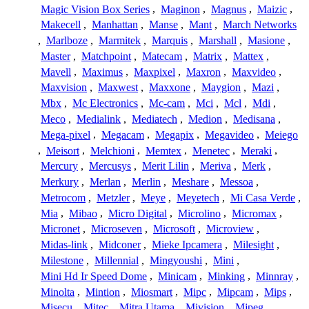
Magic Vision Box Series
,
Maginon
,
Magnus
,
Maizic
,
Makecell
,
Manhattan
,
Manse
,
Mant
,
March Networks
,
Marlboze
,
Marmitek
,
Marquis
,
Marshall
,
Masione
,
Master
,
Matchpoint
,
Matecam
,
Matrix
,
Mattex
,
Mavell
,
Maximus
,
Maxpixel
,
Maxron
,
Maxvideo
,
Maxvision
,
Maxwest
,
Maxxone
,
Maygion
,
Mazi
,
Mbx
,
Mc Electronics
,
Mc-cam
,
Mci
,
Mcl
,
Mdi
,
Meco
,
Medialink
,
Mediatech
,
Medion
,
Medisana
,
Mega-pixel
,
Megacam
,
Megapix
,
Megavideo
,
Meiego
,
Meisort
,
Melchioni
,
Memtex
,
Menetec
,
Meraki
,
Mercury
,
Mercusys
,
Merit Lilin
,
Meriva
,
Merk
,
Merkury
,
Merlan
,
Merlin
,
Meshare
,
Messoa
,
Metrocom
,
Metzler
,
Meye
,
Meyetech
,
Mi Casa Verde
,
Mia
,
Mibao
,
Micro Digital
,
Microlino
,
Micromax
,
Micronet
,
Microseven
,
Microsoft
,
Microview
,
Midas-link
,
Midconer
,
Mieke Ipcamera
,
Milesight
,
Milestone
,
Millennial
,
Mingyoushi
,
Mini
,
Mini Hd Ir Speed Dome
,
Minicam
,
Minking
,
Minnray
,
Minolta
,
Mintion
,
Miosmart
,
Mipc
,
Mipcam
,
Mips
,
Misecu
,
Mitec
,
Mitra Utama
,
Mivision
,
Mjpeg
,