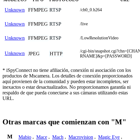
FFMPEG
RTSP
Unknown
/ch0_0.h264
FFMPEG
RTSP
Unknown
/live
FFMPEG
RTSP
Unknown
/LowResolutionVideo
/cgi-bin/snapshot.cgi?chn=[C
Unknown
JPEG
HTTP
RNAME]&p=[PASSWORD]
* iSpyConnect no tiene afiliación, conexión ni asociación con los
productos de Mscamera. Los detalles de conexión proporcionados
aquí provienen de la comunidad y pueden estar incompletos, ser
inexactos o estar desactualizados. No proporcionamos garantía ni
respaldo de que pueda conectarse a sus cámaras utilizando estas
URL.
Otras marcas que comienzan con "M"
M
Mabio
,
Mace
,
Mach
,
Macrovision
,
Magic Eye
,