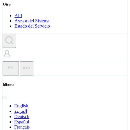
Otro
API
Asesor del Sistema
Estado del Servicio
ES
Idioma
English
العربية
Deutsch
Español
Français