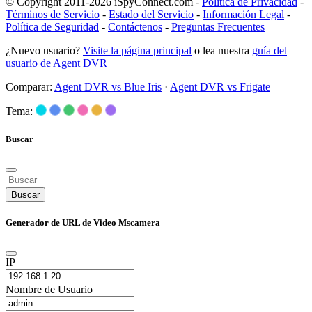
© Copyright 2011-2026 iSpyConnect.com -
Política de Privacidad
-
Términos de Servicio
-
Estado del Servicio
-
Información Legal
-
Política de Seguridad
-
Contáctenos
-
Preguntas Frecuentes
¿Nuevo usuario?
Visite la página principal
o lea nuestra
guía del
usuario de Agent DVR
Comparar:
Agent DVR vs Blue Iris
·
Agent DVR vs Frigate
Tema:
Buscar
Buscar
Generador de URL de Video Mscamera
IP
Nombre de Usuario