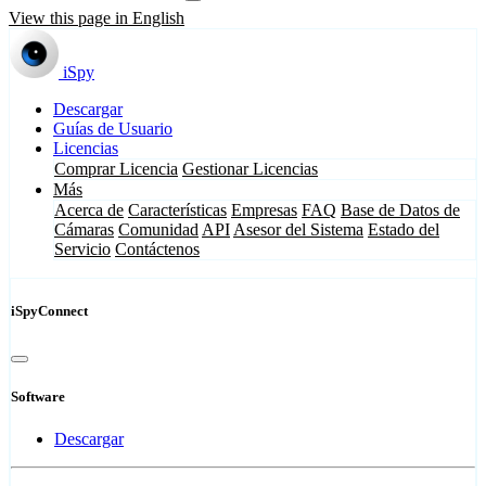
View this page in English
iSpy
Descargar
Guías de Usuario
Licencias
Comprar Licencia
Gestionar Licencias
Más
Acerca de
Características
Empresas
FAQ
Base de Datos de
Cámaras
Comunidad
API
Asesor del Sistema
Estado del
Servicio
Contáctenos
iSpyConnect
Software
Descargar