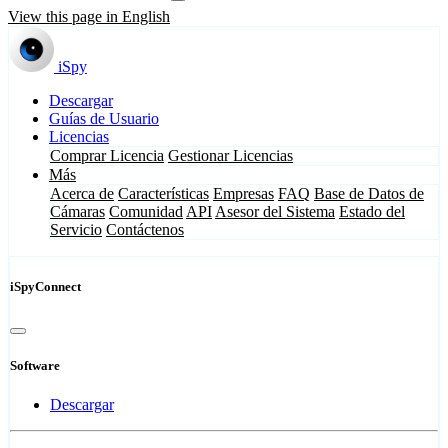
View this page in English
iSpy
Descargar
Guías de Usuario
Licencias
Comprar Licencia
Gestionar Licencias
Más
Acerca de
Características
Empresas
FAQ
Base de Datos de
Cámaras
Comunidad
API
Asesor del Sistema
Estado del
Servicio
Contáctenos
iSpyConnect
Software
Descargar