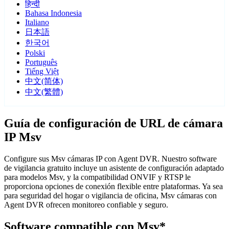
हिन्दी
Bahasa Indonesia
Italiano
日本語
한국어
Polski
Português
Tiếng Việt
中文(简体)
中文(繁體)
Guía de configuración de URL de cámara
IP Msv
Configure sus Msv cámaras IP con Agent DVR. Nuestro software
de vigilancia gratuito incluye un asistente de configuración adaptado
para modelos Msv, y la compatibilidad ONVIF y RTSP le
proporciona opciones de conexión flexible entre plataformas. Ya sea
para seguridad del hogar o vigilancia de oficina, Msv cámaras con
Agent DVR ofrecen monitoreo confiable y seguro.
Software compatible con Msv*