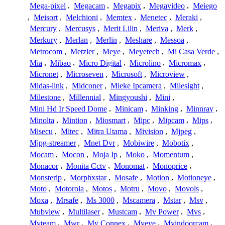
Mega-pixel
,
Megacam
,
Megapix
,
Megavideo
,
Meiego
,
Meisort
,
Melchioni
,
Memtex
,
Menetec
,
Meraki
,
Mercury
,
Mercusys
,
Merit Lilin
,
Meriva
,
Merk
,
Merkury
,
Merlan
,
Merlin
,
Meshare
,
Messoa
,
Metrocom
,
Metzler
,
Meye
,
Meyetech
,
Mi Casa Verde
,
Mia
,
Mibao
,
Micro Digital
,
Microlino
,
Micromax
,
Micronet
,
Microseven
,
Microsoft
,
Microview
,
Midas-link
,
Midconer
,
Mieke Ipcamera
,
Milesight
,
Milestone
,
Millennial
,
Mingyoushi
,
Mini
,
Mini Hd Ir Speed Dome
,
Minicam
,
Minking
,
Minnray
,
Minolta
,
Mintion
,
Miosmart
,
Mipc
,
Mipcam
,
Mips
,
Misecu
,
Mitec
,
Mitra Utama
,
Mivision
,
Mjpeg
,
Mjpg-streamer
,
Mnet Dvr
,
Mobiwire
,
Mobotix
,
Mocam
,
Mocon
,
Moja Ip
,
Moko
,
Momentum
,
Monacor
,
Monita Cctv
,
Monomat
,
Monoprice
,
Monsterip
,
Morphxstar
,
Mosafe
,
Motion
,
Motioneye
,
Moto
,
Motorola
,
Motos
,
Motru
,
Movo
,
Movols
,
Moxa
,
Mrsafe
,
Ms 3000
,
Mscamera
,
Mstar
,
Msv
,
Mubview
,
Multilaser
,
Mustcam
,
Mv Power
,
Mvs
,
Mvteam
,
Mwr
,
My Connex
,
Myeye
,
Myindoorcam
,