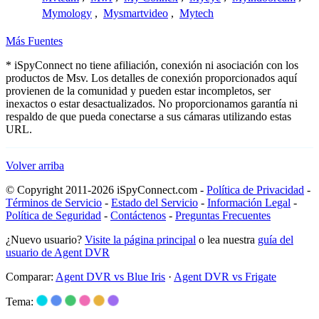
Mymology
,
Mysmartvideo
,
Mytech
Más Fuentes
* iSpyConnect no tiene afiliación, conexión ni asociación con los
productos de Msv. Los detalles de conexión proporcionados aquí
provienen de la comunidad y pueden estar incompletos, ser
inexactos o estar desactualizados. No proporcionamos garantía ni
respaldo de que pueda conectarse a sus cámaras utilizando estas
URL.
Volver arriba
© Copyright 2011-2026 iSpyConnect.com -
Política de Privacidad
-
Términos de Servicio
-
Estado del Servicio
-
Información Legal
-
Política de Seguridad
-
Contáctenos
-
Preguntas Frecuentes
¿Nuevo usuario?
Visite la página principal
o lea nuestra
guía del
usuario de Agent DVR
Comparar:
Agent DVR vs Blue Iris
·
Agent DVR vs Frigate
Tema: