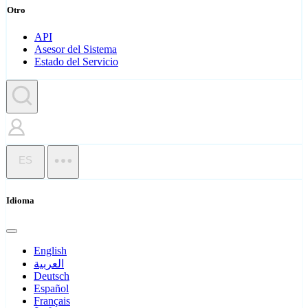
Otro
API
Asesor del Sistema
Estado del Servicio
ES
Idioma
English
العربية
Deutsch
Español
Français