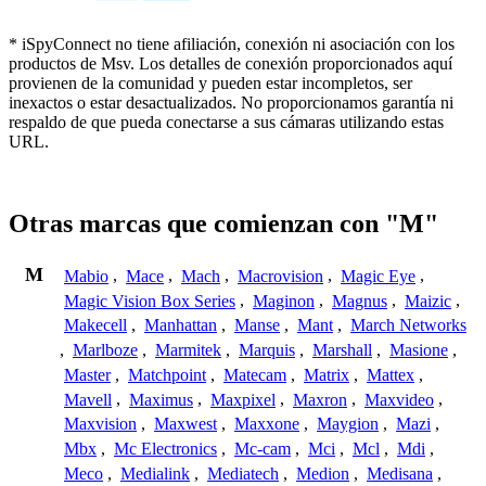
* iSpyConnect no tiene afiliación, conexión ni asociación con los
productos de Msv. Los detalles de conexión proporcionados aquí
provienen de la comunidad y pueden estar incompletos, ser
inexactos o estar desactualizados. No proporcionamos garantía ni
respaldo de que pueda conectarse a sus cámaras utilizando estas
URL.
Otras marcas que comienzan con "M"
M
Mabio
,
Mace
,
Mach
,
Macrovision
,
Magic Eye
,
Magic Vision Box Series
,
Maginon
,
Magnus
,
Maizic
,
Makecell
,
Manhattan
,
Manse
,
Mant
,
March Networks
,
Marlboze
,
Marmitek
,
Marquis
,
Marshall
,
Masione
,
Master
,
Matchpoint
,
Matecam
,
Matrix
,
Mattex
,
Mavell
,
Maximus
,
Maxpixel
,
Maxron
,
Maxvideo
,
Maxvision
,
Maxwest
,
Maxxone
,
Maygion
,
Mazi
,
Mbx
,
Mc Electronics
,
Mc-cam
,
Mci
,
Mcl
,
Mdi
,
Meco
,
Medialink
,
Mediatech
,
Medion
,
Medisana
,