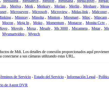
,
Medialink
,
Mediatech
,
Medion
,
Medisana
,
Mega-pixel
,
Mega
Lilin
,
Meriva
,
Merk
,
Merkury
,
Merlan
,
Merlin
,
Meshare
,
Mess
onet
,
Microseven
,
Microsoft
,
Microview
,
Midas-link
,
Midconer
inking
,
Minnray
,
Minolta
,
Mintion
,
Miosmart
,
Mipc
,
Mipcam
,
Mocon
,
Moja Ip
,
Moko
,
Momentum
,
Monacor
,
Monita Cctv
,
Movo
,
Movols
,
Moxa
,
Mrsafe
,
Ms 3000
,
Mscamera
,
Mstar
,
Ms
,
Mysmartvideo
,
Mytech
oductos de Mdi. Los detalles de conexión proporcionados aquí provienen
a conectarse a sus cámaras utilizando estas URL.
érminos de Servicio
-
Estado del Servicio
-
Información Legal
-
Políti
ario de Agent DVR