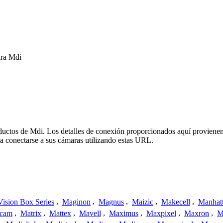
ara Mdi
oductos de Mdi. Los detalles de conexión proporcionados aquí provienen
a conectarse a sus cámaras utilizando estas URL.
ision Box Series
,
Maginon
,
Magnus
,
Maizic
,
Makecell
,
Manhat
ecam
,
Matrix
,
Mattex
,
Mavell
,
Maximus
,
Maxpixel
,
Maxron
,
M