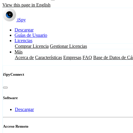
View this page in English
iSpy
Descargar
Guías de Usuario
Licencias
Comprar Licencia
Gestionar Licencias
Más
Acerca de
Características
Empresas
FAQ
Base de Datos de Cá
iSpyConnect
Software
Descargar
Acceso Remoto