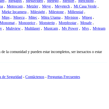
cam
,
Megapix
,
Megavideo
,
Meiego
,
Meisort
,
Melchioni
,
oa
,
Metrocom
,
Metzler
,
Meye
,
Meyetech
,
Mi Casa Verde
,
,
Mieke Ipcamera
,
Milesight
,
Milestone
,
Millennial
,
,
Mips
,
Misecu
,
Mitec
,
Mitra Utama
,
Mivision
,
Mjpeg
,
Monomat
,
Monoprice
,
Monsterip
,
Morphxstar
,
Mosafe
,
v
,
Mubview
,
Multilaser
,
Mustcam
,
Mv Power
,
Mvs
,
Mvteam
 de la comunidad y pueden estar incompletos, ser inexactos o estar
ca de Seguridad
-
Contáctenos
-
Preguntas Frecuentes