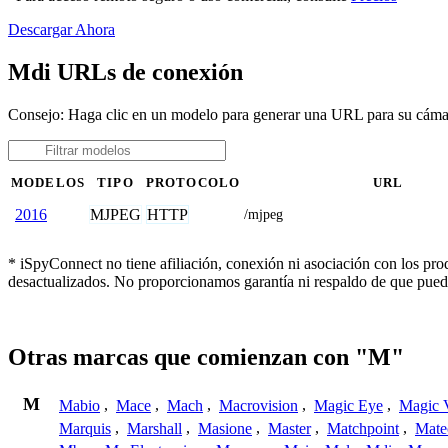
Descargar Ahora
Mdi URLs de conexión
Consejo: Haga clic en un modelo para generar una URL para su cám
MODELOS
TIPO
PROTOCOLO
URL
MJPEG
HTTP
2016
/mjpeg
* iSpyConnect no tiene afiliación, conexión ni asociación con los pr
desactualizados. No proporcionamos garantía ni respaldo de que pued
Otras marcas que comienzan con "M"
M
Mabio
,
Mace
,
Mach
,
Macrovision
,
Magic Eye
,
Magic V
Marquis
,
Marshall
,
Masione
,
Master
,
Matchpoint
,
Mat