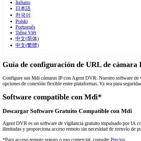
Italiano
日本語
한국어
Polski
Português
Tiếng Việt
中文(简体)
中文(繁體)
Guía de configuración de URL de cámara 
Configure sus Mdi cámaras IP con Agent DVR. Nuestro software de vi
opciones de conexión flexible entre plataformas. Ya sea para segurid
Software compatible con Mdi*
Descargar Software Gratuito Compatible con Mdi
Agent DVR es un software de vigilancia gratuito impulsado por IA con 
ilimitadas y proporciona acceso remoto sin necesidad de reenvío de 
*Para acceso remoto seguro o uso comercial, consulte
Precios