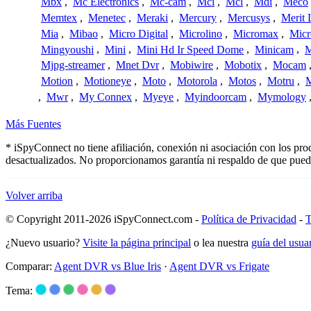
Mbx
,
Mc Electronics
,
Mc-cam
,
Mci
,
Mcl
,
Mdi
,
Meco
Memtex
,
Menetec
,
Meraki
,
Mercury
,
Mercusys
,
Merit 
Mia
,
Mibao
,
Micro Digital
,
Microlino
,
Micromax
,
Micr
Mingyoushi
,
Mini
,
Mini Hd Ir Speed Dome
,
Minicam
,
M
Mjpg-streamer
,
Mnet Dvr
,
Mobiwire
,
Mobotix
,
Mocam
Motion
,
Motioneye
,
Moto
,
Motorola
,
Motos
,
Motru
,
,
Mwr
,
My Connex
,
Myeye
,
Myindoorcam
,
Mymology
Más Fuentes
* iSpyConnect no tiene afiliación, conexión ni asociación con los pr
desactualizados. No proporcionamos garantía ni respaldo de que pued
Volver arriba
© Copyright 2011-2026 iSpyConnect.com -
Política de Privacidad
-
T
¿Nuevo usuario?
Visite la página principal
o lea nuestra
guía del usu
Comparar:
Agent DVR vs Blue Iris
·
Agent DVR vs Frigate
Tema: