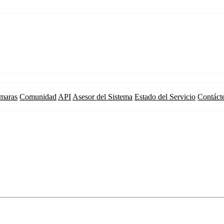
maras
Comunidad
API
Asesor del Sistema
Estado del Servicio
Contáct