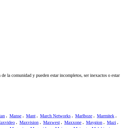
 de la comunidad y pueden estar incompletos, ser inexactos o estar
tan
,
Manse
,
Mant
,
March Networks
,
Marlboze
,
Marmitek
,
axvideo
,
Maxvision
,
Maxwest
,
Maxxone
,
Maygion
,
Mazi
,