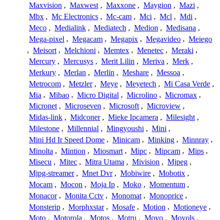
Maxvision
,
Maxwest
,
Maxxone
,
Maygion
,
Mazi
,
Mbx
,
Mc Electronics
,
Mc-cam
,
Mci
,
Mcl
,
Mdi
,
Meco
,
Medialink
,
Mediatech
,
Medion
,
Medisana
,
Mega-pixel
,
Megacam
,
Megapix
,
Megavideo
,
Meiego
,
Meisort
,
Melchioni
,
Memtex
,
Menetec
,
Meraki
,
Mercury
,
Mercusys
,
Merit Lilin
,
Meriva
,
Merk
,
Merkury
,
Merlan
,
Merlin
,
Meshare
,
Messoa
,
Metrocom
,
Metzler
,
Meye
,
Meyetech
,
Mi Casa Verde
,
Mia
,
Mibao
,
Micro Digital
,
Microlino
,
Micromax
,
Micronet
,
Microseven
,
Microsoft
,
Microview
,
Midas-link
,
Midconer
,
Mieke Ipcamera
,
Milesight
,
Milestone
,
Millennial
,
Mingyoushi
,
Mini
,
Mini Hd Ir Speed Dome
,
Minicam
,
Minking
,
Minnray
,
Minolta
,
Mintion
,
Miosmart
,
Mipc
,
Mipcam
,
Mips
,
Misecu
,
Mitec
,
Mitra Utama
,
Mivision
,
Mjpeg
,
Mjpg-streamer
,
Mnet Dvr
,
Mobiwire
,
Mobotix
,
Mocam
,
Mocon
,
Moja Ip
,
Moko
,
Momentum
,
Monacor
,
Monita Cctv
,
Monomat
,
Monoprice
,
Monsterip
,
Morphxstar
,
Mosafe
,
Motion
,
Motioneye
,
Moto
,
Motorola
,
Motos
,
Motru
,
Movo
,
Movols
,