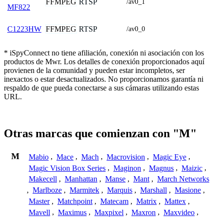
FFMPEG
RTSP
/av0_1
MF822
FFMPEG
RTSP
C1223HW
/av0_0
* iSpyConnect no tiene afiliación, conexión ni asociación con los
productos de Mwr. Los detalles de conexión proporcionados aquí
provienen de la comunidad y pueden estar incompletos, ser
inexactos o estar desactualizados. No proporcionamos garantía ni
respaldo de que pueda conectarse a sus cámaras utilizando estas
URL.
Otras marcas que comienzan con "M"
M
Mabio
,
Mace
,
Mach
,
Macrovision
,
Magic Eye
,
Magic Vision Box Series
,
Maginon
,
Magnus
,
Maizic
,
Makecell
,
Manhattan
,
Manse
,
Mant
,
March Networks
,
Marlboze
,
Marmitek
,
Marquis
,
Marshall
,
Masione
,
Master
,
Matchpoint
,
Matecam
,
Matrix
,
Mattex
,
Mavell
,
Maximus
,
Maxpixel
,
Maxron
,
Maxvideo
,