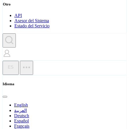
Otro
API
Asesor del Sistema
Estado del Servicio
ES
Idioma
English
العربية
Deutsch
Español
Français