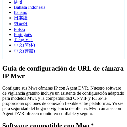
हिन्दी
Bahasa Indonesia
Italiano
日本語
한국어
Polski
Português
Tiếng Việt
中文(简体)
中文(繁體)
Guía de configuración de URL de cámara
IP Mwr
Configure sus Mwr cámaras IP con Agent DVR. Nuestro software
de vigilancia gratuito incluye un asistente de configuración adaptado
para modelos Mwr, y la compatibilidad ONVIF y RTSP le
proporciona opciones de conexión flexible entre plataformas. Ya sea
para seguridad del hogar o vigilancia de oficina, Mwr cámaras con
Agent DVR ofrecen monitoreo confiable y seguro.
Software compatible con Mwr*