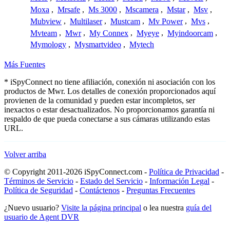
Moxa
,
Mrsafe
,
Ms 3000
,
Mscamera
,
Mstar
,
Msv
,
Mubview
,
Multilaser
,
Mustcam
,
Mv Power
,
Mvs
,
Mvteam
,
Mwr
,
My Connex
,
Myeye
,
Myindoorcam
,
Mymology
,
Mysmartvideo
,
Mytech
Más Fuentes
* iSpyConnect no tiene afiliación, conexión ni asociación con los
productos de Mwr. Los detalles de conexión proporcionados aquí
provienen de la comunidad y pueden estar incompletos, ser
inexactos o estar desactualizados. No proporcionamos garantía ni
respaldo de que pueda conectarse a sus cámaras utilizando estas
URL.
Volver arriba
© Copyright 2011-2026 iSpyConnect.com -
Política de Privacidad
-
Términos de Servicio
-
Estado del Servicio
-
Información Legal
-
Política de Seguridad
-
Contáctenos
-
Preguntas Frecuentes
¿Nuevo usuario?
Visite la página principal
o lea nuestra
guía del
usuario de Agent DVR