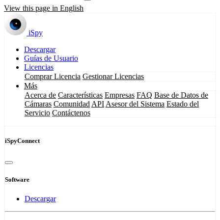
View this page in English
iSpy
Descargar
Guías de Usuario
Licencias
Comprar Licencia
Gestionar Licencias
Más
Acerca de
Características
Empresas
FAQ
Base de Datos de
Cámaras
Comunidad
API
Asesor del Sistema
Estado del
Servicio
Contáctenos
iSpyConnect
Software
Descargar