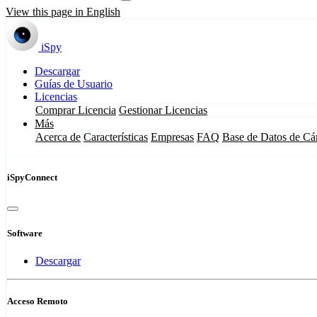
View this page in English
iSpy
Descargar
Guías de Usuario
Licencias
Comprar Licencia
Gestionar Licencias
Más
Acerca de
Características
Empresas
FAQ
Base de Datos de Cá
iSpyConnect
Software
Descargar
Acceso Remoto