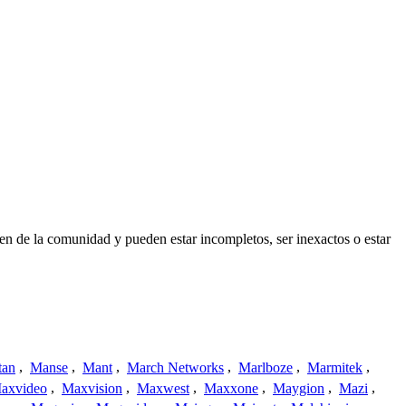
n de la comunidad y pueden estar incompletos, ser inexactos o estar
tan
,
Manse
,
Mant
,
March Networks
,
Marlboze
,
Marmitek
,
axvideo
,
Maxvision
,
Maxwest
,
Maxxone
,
Maygion
,
Mazi
,