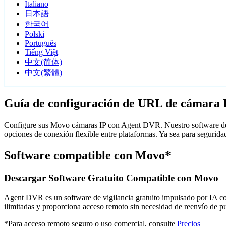
Italiano
日本語
한국어
Polski
Português
Tiếng Việt
中文(简体)
中文(繁體)
Guía de configuración de URL de cámara
Configure sus Movo cámaras IP con Agent DVR. Nuestro software de v
opciones de conexión flexible entre plataformas. Ya sea para seguri
Software compatible con Movo*
Descargar Software Gratuito Compatible con Movo
Agent DVR es un software de vigilancia gratuito impulsado por IA con 
ilimitadas y proporciona acceso remoto sin necesidad de reenvío de 
*Para acceso remoto seguro o uso comercial, consulte
Precios