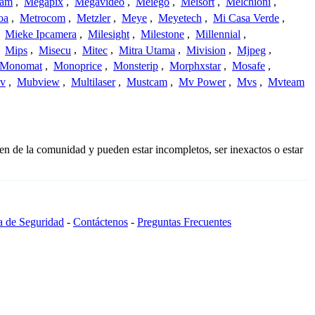
cam
,
Megapix
,
Megavideo
,
Meiego
,
Meisort
,
Melchioni
,
oa
,
Metrocom
,
Metzler
,
Meye
,
Meyetech
,
Mi Casa Verde
,
,
Mieke Ipcamera
,
Milesight
,
Milestone
,
Millennial
,
,
Mips
,
Misecu
,
Mitec
,
Mitra Utama
,
Mivision
,
Mjpeg
,
Monomat
,
Monoprice
,
Monsterip
,
Morphxstar
,
Mosafe
,
v
,
Mubview
,
Multilaser
,
Mustcam
,
Mv Power
,
Mvs
,
Mvteam
n de la comunidad y pueden estar incompletos, ser inexactos o estar
ca de Seguridad
-
Contáctenos
-
Preguntas Frecuentes