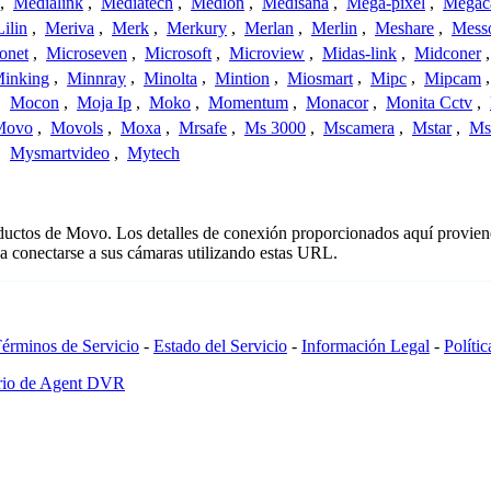
,
Medialink
,
Mediatech
,
Medion
,
Medisana
,
Mega-pixel
,
Mega
Lilin
,
Meriva
,
Merk
,
Merkury
,
Merlan
,
Merlin
,
Meshare
,
Mess
onet
,
Microseven
,
Microsoft
,
Microview
,
Midas-link
,
Midconer
inking
,
Minnray
,
Minolta
,
Mintion
,
Miosmart
,
Mipc
,
Mipcam
,
Mocon
,
Moja Ip
,
Moko
,
Momentum
,
Monacor
,
Monita Cctv
,
Movo
,
Movols
,
Moxa
,
Mrsafe
,
Ms 3000
,
Mscamera
,
Mstar
,
Ms
,
Mysmartvideo
,
Mytech
oductos de Movo. Los detalles de conexión proporcionados aquí proviene
a conectarse a sus cámaras utilizando estas URL.
érminos de Servicio
-
Estado del Servicio
-
Información Legal
-
Políti
ario de Agent DVR