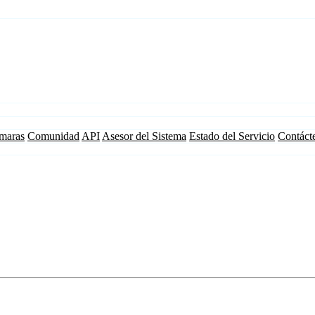
maras
Comunidad
API
Asesor del Sistema
Estado del Servicio
Contáct