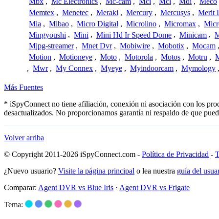
Mbx
,
Mc Electronics
,
Mc-cam
,
Mci
,
Mcl
,
Mdi
,
Meco
Memtex
,
Menetec
,
Meraki
,
Mercury
,
Mercusys
,
Merit 
Mia
,
Mibao
,
Micro Digital
,
Microlino
,
Micromax
,
Micr
Mingyoushi
,
Mini
,
Mini Hd Ir Speed Dome
,
Minicam
,
M
Mjpg-streamer
,
Mnet Dvr
,
Mobiwire
,
Mobotix
,
Mocam
Motion
,
Motioneye
,
Moto
,
Motorola
,
Motos
,
Motru
,
,
Mwr
,
My Connex
,
Myeye
,
Myindoorcam
,
Mymology
Más Fuentes
* iSpyConnect no tiene afiliación, conexión ni asociación con los pr
desactualizados. No proporcionamos garantía ni respaldo de que pued
Volver arriba
© Copyright 2011-2026 iSpyConnect.com -
Política de Privacidad
-
T
¿Nuevo usuario?
Visite la página principal
o lea nuestra
guía del usu
Comparar:
Agent DVR vs Blue Iris
·
Agent DVR vs Frigate
Tema: