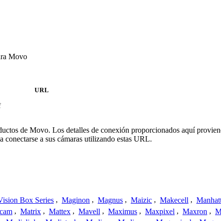
ara Movo
URL
f
oductos de Movo. Los detalles de conexión proporcionados aquí proviene
a conectarse a sus cámaras utilizando estas URL.
ision Box Series
,
Maginon
,
Magnus
,
Maizic
,
Makecell
,
Manhat
ecam
,
Matrix
,
Mattex
,
Mavell
,
Maximus
,
Maxpixel
,
Maxron
,
M