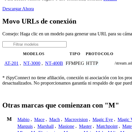
Descargar Ahora
Movo URLs de conexión
Consejo: Haga clic en un modelo para generar una URL para su cám
MODELOS
TIPO
PROTOCOLO
FFMPEG
HTTP
AT-201
,
NT-3000
,
NT-400B
/stream.as
* iSpyConnect no tiene afiliación, conexión ni asociación con los pr
desactualizados. No proporcionamos garantía ni respaldo de que pued
Otras marcas que comienzan con "M"
M
Mabio
,
Mace
,
Mach
,
Macrovision
,
Magic Eye
,
Magic V
Marquis
,
Marshall
,
Masione
,
Master
,
Matchpoint
,
Mat