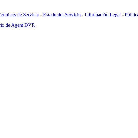
érminos de Servicio
-
Estado del Servicio
-
Información Legal
-
Políti
ario de Agent DVR