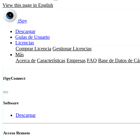
View this page in English
iSpy
Descargar
Guías de Usuario
Licencias
Comprar Licencia
Gestionar Licencias
Más
Acerca de
Características
Empresas
FAQ
Base de Datos de Cá
iSpyConnect
Software
Descargar
Acceso Remoto