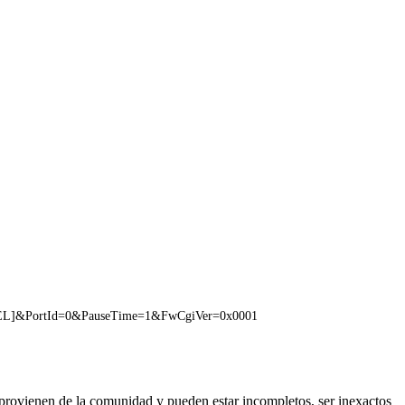
NEL]&PortId=0&PauseTime=1&FwCgiVer=0x0001
 provienen de la comunidad y pueden estar incompletos, ser inexactos