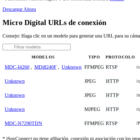
Descargar Ahora
Micro Digital URLs de conexión
Consejo: Haga clic en un modelo para generar una URL para su cáma
MODELOS
TIPO
PROTOCOLO
FFMPEG
RTSP
MDC-I4260
,
MDi8240F
,
Unknown
/
JPEG
HTTP
Unknown
/
JPEG
HTTP
Unknown
/i
MJPEG
HTTP
Unknown
/
FFMPEG
RTSP
MDC-N7290TDN
/
* iSpyConnect no tiene afiliación, conexión ni asociación con los pr