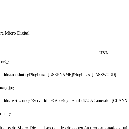
ra Micro Digital
URL
cam0_0
cgi-bin/snapshot.cgi?loginuse=[USERNAME]&loginpas=[PASSWORD]
mage.jpg
cgi-bin/fwstream.cgi?ServerId=0&AppKey=0x331287e3&CameraId=[CHAN
Primary
oductos de Micro Digital. Los detalles de conexión proporcionados aquí