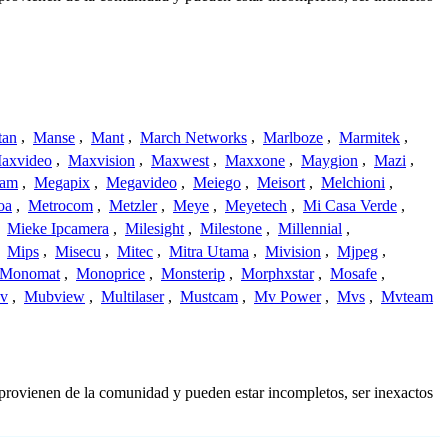
tan
,
Manse
,
Mant
,
March Networks
,
Marlboze
,
Marmitek
,
axvideo
,
Maxvision
,
Maxwest
,
Maxxone
,
Maygion
,
Mazi
,
cam
,
Megapix
,
Megavideo
,
Meiego
,
Meisort
,
Melchioni
,
oa
,
Metrocom
,
Metzler
,
Meye
,
Meyetech
,
Mi Casa Verde
,
,
Mieke Ipcamera
,
Milesight
,
Milestone
,
Millennial
,
,
Mips
,
Misecu
,
Mitec
,
Mitra Utama
,
Mivision
,
Mjpeg
,
Monomat
,
Monoprice
,
Monsterip
,
Morphxstar
,
Mosafe
,
v
,
Mubview
,
Multilaser
,
Mustcam
,
Mv Power
,
Mvs
,
Mvteam
 provienen de la comunidad y pueden estar incompletos, ser inexactos