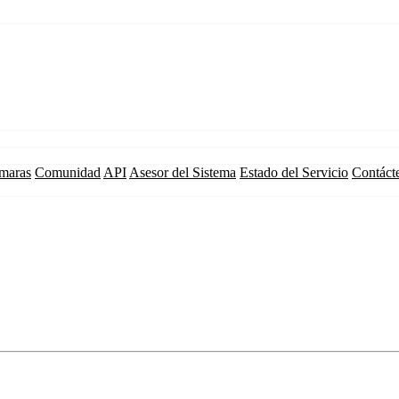
maras
Comunidad
API
Asesor del Sistema
Estado del Servicio
Contáct