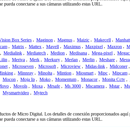
ue pueda conectarse a sus cámaras utilizando estas URL.
ision Box Series
,
Maginon
,
Magnus
,
Maizic
,
Makecell
,
Manhat
ecam
,
Matrix
,
Mattex
,
Mavell
,
Maximus
,
Maxpixel
,
Maxron
,
M
,
Medialink
,
Mediatech
,
Medion
,
Medisana
,
Mega-pixel
,
Mega
Lilin
,
Meriva
,
Merk
,
Merkury
,
Merlan
,
Merlin
,
Meshare
,
Mess
onet
,
Microseven
,
Microsoft
,
Microview
,
Midas-link
,
Midconer
inking
,
Minnray
,
Minolta
,
Mintion
,
Miosmart
,
Mipc
,
Mipcam
,
Mocon
,
Moja Ip
,
Moko
,
Momentum
,
Monacor
,
Monita Cctv
,
Movo
,
Movols
,
Moxa
,
Mrsafe
,
Ms 3000
,
Mscamera
,
Mstar
,
Ms
,
Mysmartvideo
,
Mytech
oductos de Micro Digital. Los detalles de conexión proporcionados aquí
ue pueda conectarse a sus cámaras utilizando estas URL.