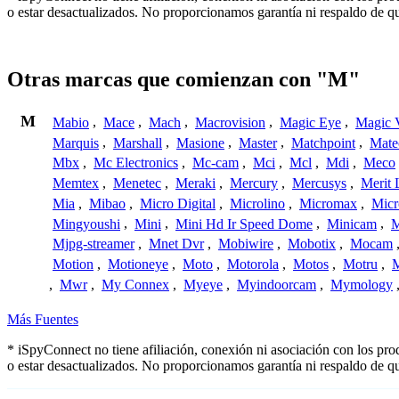
o estar desactualizados. No proporcionamos garantía ni respaldo de q
Otras marcas que comienzan con "M"
M
Mabio
,
Mace
,
Mach
,
Macrovision
,
Magic Eye
,
Magic V
Marquis
,
Marshall
,
Masione
,
Master
,
Matchpoint
,
Mat
Mbx
,
Mc Electronics
,
Mc-cam
,
Mci
,
Mcl
,
Mdi
,
Meco
Memtex
,
Menetec
,
Meraki
,
Mercury
,
Mercusys
,
Merit 
Mia
,
Mibao
,
Micro Digital
,
Microlino
,
Micromax
,
Micr
Mingyoushi
,
Mini
,
Mini Hd Ir Speed Dome
,
Minicam
,
M
Mjpg-streamer
,
Mnet Dvr
,
Mobiwire
,
Mobotix
,
Mocam
Motion
,
Motioneye
,
Moto
,
Motorola
,
Motos
,
Motru
,
,
Mwr
,
My Connex
,
Myeye
,
Myindoorcam
,
Mymology
Más Fuentes
* iSpyConnect no tiene afiliación, conexión ni asociación con los pr
o estar desactualizados. No proporcionamos garantía ni respaldo de q