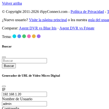
Volver arriba
© Copyright 2011-2026 iSpyConnect.com -
Política de Privacidad
-
T
¿Nuevo usuario?
Visite la página principal
o lea nuestra
guía del usu
Comparar:
Agent DVR vs Blue Iris
·
Agent DVR vs Frigate
Tema:
Buscar
Buscar
Generador de URL de Video Micro Digital
IP
Nombre de Usuario
Contraseña