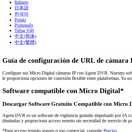
Italiano
日本語
한국어
Polski
Português
Tiếng Việt
中文(简体)
中文(繁體)
Guía de configuración de URL de cámara I
Configure sus Micro Digital cámaras IP con Agent DVR. Nuestro softw
le proporciona opciones de conexión flexible entre plataformas. Ya s
Software compatible con Micro Digital*
Descargar Software Gratuito Compatible con Micro D
Agent DVR es un software de vigilancia gratuito impulsado por IA con 
ilimitadas y proporciona acceso remoto sin necesidad de reenvío de 
*Para acceso remoto seguro o uso comercial, consulte
Precios