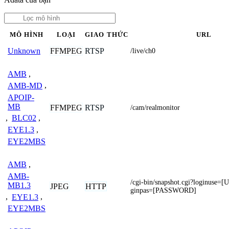
MÔ HÌNH
LOẠI
GIAO THỨC
URL
FFMPEG
RTSP
Unknown
/live/ch0
AMB
,
AMB-MD
,
APOIP-
MB
FFMPEG
RTSP
/cam/realmonitor
,
BLC02
,
EYE1.3
,
EYE2MBS
AMB
,
AMB-
/cgi-bin/snapshot.cgi?loginus
MB1.3
JPEG
HTTP
ginpas=[PASSWORD]
,
EYE1.3
,
EYE2MBS