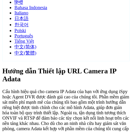
हिन्दी
Bahasa Indonesia
Italiano
日本語
한국어
Polski
Português
Tiếng Việt
中文(简体)
中文(繁體)
Hướng dẫn Thiết lập URL Camera IP
Adata
Cấu hình hiệu quả cho camera IP Adata của bạn với ứng dụng iSpy
hoặc Agent DVR được đánh giá cao của chúng tôi. Phần mềm giám
sát miễn phí mạnh mẽ của chúng tôi bao gồm một trình hướng dẫn
riêng biệt được tinh chỉnh cho các mô hình Adata, giúp đơn giản
hóa toàn bộ quy trình thiết lập. Ngoài ra, tận dụng tính tương thích
ONVIF và RTSP để đảm bảo các tùy chọn kết nối linh hoạt trên các
nền tảng khác nhau. Cho dù cho an ninh nhà cửa hay giám sát văn
phòng, camera Adata kết hợp với phần mềm của chúng tôi cung cấp