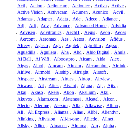
Acti
,
Action
,
Actioncam
,
Actiontec
,
Activa
,
Active
,
Active Vision
,
Activecam
,
Acumen
,
Acunico
,
Acvil
,
Adamas
,
Adapter
,
Adata
,
Adc
,
Adeco
,
Adiance
,
Adj
,
Adt
,
Adv
,
Advance
,
Advanced Home
,
Advidia
,
Advisen
,
Advitronics
,
Aecbl1
,
Aegis
,
Aeon
,
Aeoss
,
Aercont
,
Aeromax
,
Aes
,
Aetos
,
Aevision
,
Afidus
,
Afreey
,
Agasio
,
Agk
,
Agptek
,
Agrofilm
,
Agsso
,
Aguadilla
,
Aguilera
,
Aha
,
Ahd
,
Ahio Digital
,
Ahula
,
Ai Ball
,
Ai Wifi
,
Aiboostpro
,
Aicam
,
Aida
,
Aiex
,
Aigas
,
Ainol
,
Aipcam
,
Aircam
,
Aircamubnt
,
Airlink
,
Airlive
,
Airmobi
,
Airship
,
Airsight
,
Airsoft
,
Airspace
,
Airstream
,
Airties
,
Airtop
,
Airview
,
Airwave
,
Ait
,
Aitek
,
Aivant
,
Ajhua
,
Ajt
,
Ajtv
,
Akai
,
Akaso
,
Akeia
,
Akon
,
Aksilium
,
Aku
,
Akuvox
,
Alarm.com
,
Alaterassi
,
Alcatel
,
Alcon
,
Alecto
,
Alertme
,
Alexim
,
Alfa
,
Alfawise
,
Alhua
,
Ali
,
Ali Express
,
Alianza
,
Alias
,
Alibi
,
Aliendvr
,
Alinking
,
Alivision
,
All-in-one
,
Alliede
,
Allnet
,
Allsky
,
Alltec
,
Almacen
,
Alonma
,
Alp
,
Alpha
,