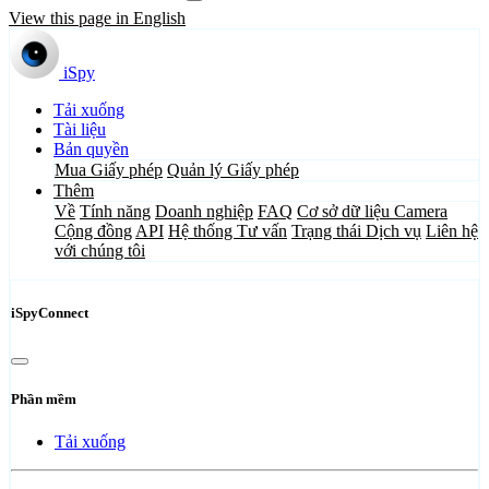
View this page in English
iSpy
Tải xuống
Tài liệu
Bản quyền
Mua Giấy phép
Quản lý Giấy phép
Thêm
Về
Tính năng
Doanh nghiệp
FAQ
Cơ sở dữ liệu Camera
Cộng đồng
API
Hệ thống Tư vấn
Trạng thái Dịch vụ
Liên hệ
với chúng tôi
iSpyConnect
Phần mềm
Tải xuống