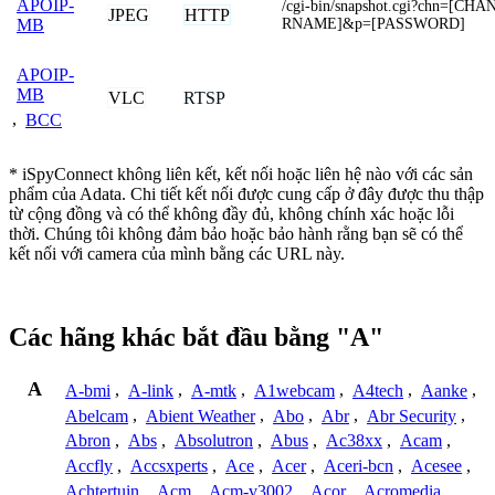
APOIP-
/cgi-bin/snapshot.cgi?chn=[C
JPEG
HTTP
RNAME]&p=[PASSWORD]
MB
APOIP-
MB
VLC
RTSP
,
BCC
* iSpyConnect không liên kết, kết nối hoặc liên hệ nào với các sản
phẩm của Adata. Chi tiết kết nối được cung cấp ở đây được thu thập
từ cộng đồng và có thể không đầy đủ, không chính xác hoặc lỗi
thời. Chúng tôi không đảm bảo hoặc bảo hành rằng bạn sẽ có thể
kết nối với camera của mình bằng các URL này.
Các hãng khác bắt đầu bằng "A"
A
A-bmi
,
A-link
,
A-mtk
,
A1webcam
,
A4tech
,
Aanke
,
Abelcam
,
Abient Weather
,
Abo
,
Abr
,
Abr Security
,
Abron
,
Abs
,
Absolutron
,
Abus
,
Ac38xx
,
Acam
,
Accfly
,
Accsxperts
,
Ace
,
Acer
,
Aceri-bcn
,
Acesee
,
Achtertuin
,
Acm
,
Acm-v3002
,
Acor
,
Acromedia
,