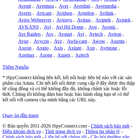
Aventi
,
Aventura
,
Aver
,
Averdigi
,
Avermedia
,
Avertx
,
Avicam
,
Avidsen
,
Avigilon
,
Avilink
,
Avios Webserver
,
Aviosys
,
Avipas
,
Aviptek
,
Avistek
,
AVKANS
,
Avl
,
Avl Hd Dome
,
Avn
,
Avonic
,
Avr Raiden
,
Avs
,
Avstart
,
Avt
,
Avtech
,
Avtron
,
Avue
,
Avycon
,
Avz
,
Awfa-cam
,
Awow
,
Axenta
,
Axeon
,
Axgio
,
Axis
,
Axium
,
Axp
,
Ayrstone
,
Azemax
,
Azone
,
Azpen
,
Aztech
Thêm Nguồn
* iSpyConnect không liên kết, kết nối hoặc liên hệ nào với các sản
phẩm của Adata. Chi tiết kết nối được cung cấp ở đây được thu thập
từ cộng đồng và có thể không đầy đủ, không chính xác hoặc lỗi
thời. Chúng tôi không đảm bảo hoặc bảo hành rằng bạn sẽ có thể
kết nối với camera của mình bằng các URL này.
Quay lại đầu trang
© Bản quyền 2011-2026 iSpyConnect.com -
Chính sách bảo mật
-
Điều khoản dịch vụ
-
Tình trạng dịch vụ
-
Thông tin pháp lý
-
Chính sách bảo mật
-
Liên hệ với chúng tôi
-
Câu hỏi thường gặp