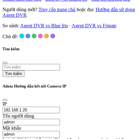
Người dùng mới?
Truy cập trang chủ
hoặc đọc
Hướng dẫn sử dụng
Agent DVR
So sánh:
Agent DVR vs Blue Iris
·
Agent DVR vs Frigate
Chủ đề:
Tìm kiếm
Tìm kiếm
Adata Hướng dẫn kết nối Camera IP
IP
Tên người dùng
Mật khẩu