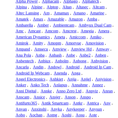
Alpha Power
,
Alphacam
,
Alphago
,
Alphatech
,
Alpina
,
Alpine
,
Alptop
,
Altan
,
Altasec
,
Altcam
,
Altec Lansing
,
Am
,
Amamax
,
Amano
,
Amarine
,
Amatek
,
Amax
,
Amazable
,
Amazon
,
Amba
,
Ambarella
,
Amber
,
Ambientcam
,
Ambyux Dual Cam
,
Amc
,
Amcast
,
Amcom
,
Amcrest
,
Amegia
,
Amera
,
American Dynamics
,
Ameta
,
Amiccom
,
Amiko
,
Amirok
,
Amity
,
Amopm
,
Amorvue
,
Amovision
,
Ampand
,
Amsecu
,
Amview
,
Amview Hd
,
Amway
,
Ana Pola
,
Anba
,
Anbash
,
Anbe
,
Anbe2
,
Anben
,
Anbentech
,
Anbiux
,
Anbolm
,
Anbong
,
Anbvision
,
Ancarla
,
Andin
,
Andowl
,
Android
,
Android Ip Cam
,
Android Ip Webcam
,
Anenda
,
Anga
,
Angel Electronics
,
Anhkiet
,
Anjia
,
Anjiel
,
Anjvision
,
Anker
,
Anko Tech
,
Anlapus
,
Annahme
,
Annez
,
Anni Digital
,
Annke
,
Anno Zero Ltd
,
Anpviz
,
Anran
,
Anscam
,
Ansice
,
Ansjer
,
Anson
,
Anspo
,
Antifurto365
,
Antik Smartcam
,
Antkr
,
Antrica
,
Anv
,
Anvan
,
Anxinshi
,
Anyka
,
Anykeeper
,
Anysun
,
Aobo
,
Aochan
,
Aomg
,
Aoshi
,
Aosu
,
Aote
,