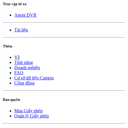
Truy cập từ xa
Agent DVR
Tài liệu
Thêm
Về
Tính năng
Doanh nghiệp
FAQ
Cơ sở dữ liệu Camera
Cộng đồng
Bản quyền
Mua Giấy phép
Quản lý Giấy phép