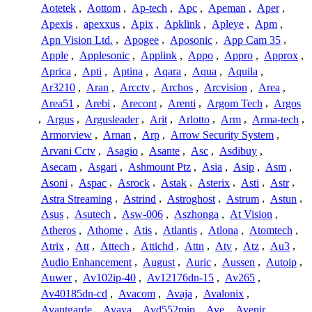
Aotetek
,
Aottom
,
Ap-tech
,
Apc
,
Apeman
,
Aper
,
Apexis
,
apexxus
,
Apix
,
Apklink
,
Apleye
,
Apm
,
Apn Vision Ltd.
,
Apogee
,
Aposonic
,
App Cam 35
,
Apple
,
Applesonic
,
Applink
,
Appo
,
Appro
,
Approx
,
Aprica
,
Apti
,
Aptina
,
Aqara
,
Aqua
,
Aquila
,
Ar3210
,
Aran
,
Arcctv
,
Archos
,
Arcvision
,
Area
,
Area51
,
Arebi
,
Arecont
,
Arenti
,
Argom Tech
,
Argos
,
Argus
,
Argusleader
,
Arit
,
Arlotto
,
Arm
,
Arma-tech
,
Armorview
,
Arnan
,
Arp
,
Arrow Security System
,
Arvani Cctv
,
Asagio
,
Asante
,
Asc
,
Asdibuy
,
Asecam
,
Asgari
,
Ashmount Ptz
,
Asia
,
Asip
,
Asm
,
Asoni
,
Aspac
,
Asrock
,
Astak
,
Asterix
,
Asti
,
Astr
,
Astra Streaming
,
Astrind
,
Astroghost
,
Astrum
,
Astun
,
Asus
,
Asutech
,
Asw-006
,
Aszhonga
,
At Vision
,
Atheros
,
Athome
,
Atis
,
Atlantis
,
Atlona
,
Atomtech
,
Atrix
,
Att
,
Attech
,
Attichd
,
Attn
,
Atv
,
Atz
,
Au3
,
Audio Enhancement
,
August
,
Auric
,
Aussen
,
Autoip
,
Auwer
,
Av102ip-40
,
Av12176dn-15
,
Av265
,
Av40185dn-cd
,
Avacom
,
Avaja
,
Avalonix
,
Avantgarde
,
Avaya
,
Avd552mip
,
Ave
,
Avenir
,