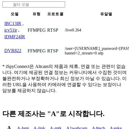
모델
유형
프로토콜
유알엘
IBC13IR
,
FFMPEG
RTSP
icv51ir
,
/live0.264
IDMF24IR
/user=[USERNAME]_password=[PA
DVR822
FFMPEG
RTSP
hannel=2_stream=0.sdp
* iSpyConnect은 Altcam의 제품과 제휴, 연결 또는 관련이 없습
니다. 여기에 제공된 연결 정보는 커뮤니티에서 수집한 것이며
불완전하거나 부정확하거나 최신 정보가 아닐 수 있습니다. 이
러한 URL을 사용하여 카메라에 연결할 수 있다는 보장이나
담보를 제공하지 않습니다.
다른 제조사는 "A"로 시작합니다.
A
A-bmi
,
A-link
,
A-mtk
,
A1webcam
,
A4tech
,
Aanke
,