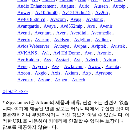
Audio Enhancement
,
August
,
Auric
,
Aussen
,
Autoip
,
Auwer
,
Av102ip-40
,
Av12176dn-15
,
Av265
,
Av40185dn-cd
,
Avacom
,
Avaja
,
Avalonix
,
Avantgarde
,
Avaya
,
Avd552mip
,
Ave
,
Avenir
,
Aventi
,
Aventura
,
Aver
,
Averdigi
,
Avermedia
,
Avertx
,
Avicam
,
Avidsen
,
Avigilon
,
Avilink
,
Avios Webserver
,
Aviosys
,
Avipas
,
Aviptek
,
Avistek
,
AVKANS
,
Avl
,
Avl Hd Dome
,
Avn
,
Avonic
,
Avr Raiden
,
Avs
,
Avstart
,
Avt
,
Avtech
,
Avtron
,
Avue
,
Avycon
,
Avz
,
Awfa-cam
,
Awow
,
Axenta
,
Axeon
,
Axgio
,
Axis
,
Axium
,
Axp
,
Ayrstone
,
Azemax
,
Azone
,
Azpen
,
Aztech
더 많은 소스
* iSpyConnect은 Altcam의 제품과 제휴, 연결 또는 관련이 없습
니다. 여기에 제공된 연결 정보는 커뮤니티에서 수집한 것이며
불완전하거나 부정확하거나 최신 정보가 아닐 수 있습니다. 이
러한 URL을 사용하여 카메라에 연결할 수 있다는 보장이나
담보를 제공하지 않습니다.