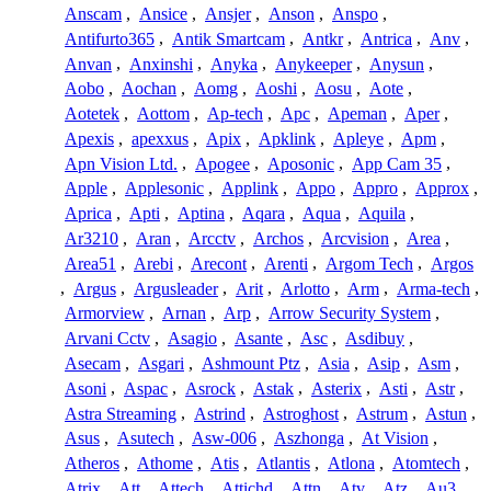
Anscam
,
Ansice
,
Ansjer
,
Anson
,
Anspo
,
Antifurto365
,
Antik Smartcam
,
Antkr
,
Antrica
,
Anv
,
Anvan
,
Anxinshi
,
Anyka
,
Anykeeper
,
Anysun
,
Aobo
,
Aochan
,
Aomg
,
Aoshi
,
Aosu
,
Aote
,
Aotetek
,
Aottom
,
Ap-tech
,
Apc
,
Apeman
,
Aper
,
Apexis
,
apexxus
,
Apix
,
Apklink
,
Apleye
,
Apm
,
Apn Vision Ltd.
,
Apogee
,
Aposonic
,
App Cam 35
,
Apple
,
Applesonic
,
Applink
,
Appo
,
Appro
,
Approx
,
Aprica
,
Apti
,
Aptina
,
Aqara
,
Aqua
,
Aquila
,
Ar3210
,
Aran
,
Arcctv
,
Archos
,
Arcvision
,
Area
,
Area51
,
Arebi
,
Arecont
,
Arenti
,
Argom Tech
,
Argos
,
Argus
,
Argusleader
,
Arit
,
Arlotto
,
Arm
,
Arma-tech
,
Armorview
,
Arnan
,
Arp
,
Arrow Security System
,
Arvani Cctv
,
Asagio
,
Asante
,
Asc
,
Asdibuy
,
Asecam
,
Asgari
,
Ashmount Ptz
,
Asia
,
Asip
,
Asm
,
Asoni
,
Aspac
,
Asrock
,
Astak
,
Asterix
,
Asti
,
Astr
,
Astra Streaming
,
Astrind
,
Astroghost
,
Astrum
,
Astun
,
Asus
,
Asutech
,
Asw-006
,
Aszhonga
,
At Vision
,
Atheros
,
Athome
,
Atis
,
Atlantis
,
Atlona
,
Atomtech
,
Atrix
,
Att
,
Attech
,
Attichd
,
Attn
,
Atv
,
Atz
,
Au3
,