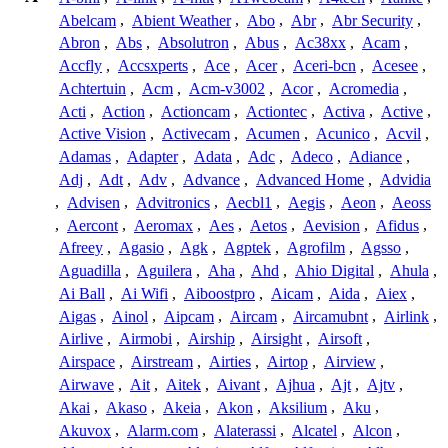
Abelcam
,
Abient Weather
,
Abo
,
Abr
,
Abr Security
,
Abron
,
Abs
,
Absolutron
,
Abus
,
Ac38xx
,
Acam
,
Accfly
,
Accsxperts
,
Ace
,
Acer
,
Aceri-bcn
,
Acesee
,
Achtertuin
,
Acm
,
Acm-v3002
,
Acor
,
Acromedia
,
Acti
,
Action
,
Actioncam
,
Actiontec
,
Activa
,
Active
,
Active Vision
,
Activecam
,
Acumen
,
Acunico
,
Acvil
,
Adamas
,
Adapter
,
Adata
,
Adc
,
Adeco
,
Adiance
,
Adj
,
Adt
,
Adv
,
Advance
,
Advanced Home
,
Advidia
,
Advisen
,
Advitronics
,
Aecbl1
,
Aegis
,
Aeon
,
Aeoss
,
Aercont
,
Aeromax
,
Aes
,
Aetos
,
Aevision
,
Afidus
,
Afreey
,
Agasio
,
Agk
,
Agptek
,
Agrofilm
,
Agsso
,
Aguadilla
,
Aguilera
,
Aha
,
Ahd
,
Ahio Digital
,
Ahula
,
Ai Ball
,
Ai Wifi
,
Aiboostpro
,
Aicam
,
Aida
,
Aiex
,
Aigas
,
Ainol
,
Aipcam
,
Aircam
,
Aircamubnt
,
Airlink
,
Airlive
,
Airmobi
,
Airship
,
Airsight
,
Airsoft
,
Airspace
,
Airstream
,
Airties
,
Airtop
,
Airview
,
Airwave
,
Ait
,
Aitek
,
Aivant
,
Ajhua
,
Ajt
,
Ajtv
,
Akai
,
Akaso
,
Akeia
,
Akon
,
Aksilium
,
Aku
,
Akuvox
,
Alarm.com
,
Alaterassi
,
Alcatel
,
Alcon
,