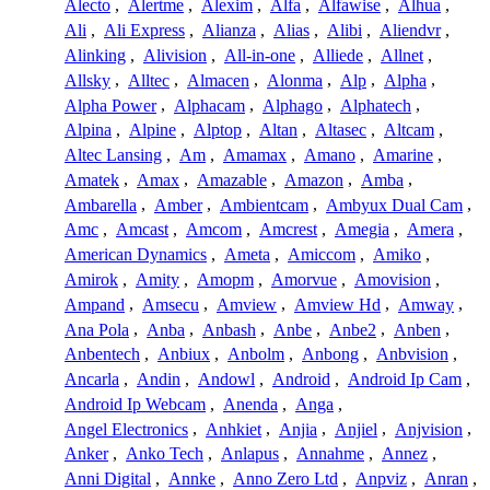
Alecto
,
Alertme
,
Alexim
,
Alfa
,
Alfawise
,
Alhua
,
Ali
,
Ali Express
,
Alianza
,
Alias
,
Alibi
,
Aliendvr
,
Alinking
,
Alivision
,
All-in-one
,
Alliede
,
Allnet
,
Allsky
,
Alltec
,
Almacen
,
Alonma
,
Alp
,
Alpha
,
Alpha Power
,
Alphacam
,
Alphago
,
Alphatech
,
Alpina
,
Alpine
,
Alptop
,
Altan
,
Altasec
,
Altcam
,
Altec Lansing
,
Am
,
Amamax
,
Amano
,
Amarine
,
Amatek
,
Amax
,
Amazable
,
Amazon
,
Amba
,
Ambarella
,
Amber
,
Ambientcam
,
Ambyux Dual Cam
,
Amc
,
Amcast
,
Amcom
,
Amcrest
,
Amegia
,
Amera
,
American Dynamics
,
Ameta
,
Amiccom
,
Amiko
,
Amirok
,
Amity
,
Amopm
,
Amorvue
,
Amovision
,
Ampand
,
Amsecu
,
Amview
,
Amview Hd
,
Amway
,
Ana Pola
,
Anba
,
Anbash
,
Anbe
,
Anbe2
,
Anben
,
Anbentech
,
Anbiux
,
Anbolm
,
Anbong
,
Anbvision
,
Ancarla
,
Andin
,
Andowl
,
Android
,
Android Ip Cam
,
Android Ip Webcam
,
Anenda
,
Anga
,
Angel Electronics
,
Anhkiet
,
Anjia
,
Anjiel
,
Anjvision
,
Anker
,
Anko Tech
,
Anlapus
,
Annahme
,
Annez
,
Anni Digital
,
Annke
,
Anno Zero Ltd
,
Anpviz
,
Anran
,