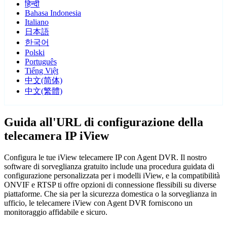
हिन्दी
Bahasa Indonesia
Italiano
日本語
한국어
Polski
Português
Tiếng Việt
中文(简体)
中文(繁體)
Guida all'URL di configurazione della
telecamera IP iView
Configura le tue iView telecamere IP con Agent DVR. Il nostro
software di sorveglianza gratuito include una procedura guidata di
configurazione personalizzata per i modelli iView, e la compatibilità
ONVIF e RTSP ti offre opzioni di connessione flessibili su diverse
piattaforme. Che sia per la sicurezza domestica o la sorveglianza in
ufficio, le telecamere iView con Agent DVR forniscono un
monitoraggio affidabile e sicuro.