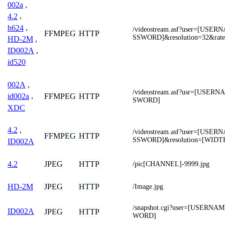
002a
,
4.2
,
h624
,
/videostream.asf?user=[USE
FFMPEG
HTTP
SSWORD]&resolution=32&rat
HD-2M
,
ID002A
,
id520
002A
,
/videostream.asf?usr=[USER
FFMPEG
HTTP
id002a
,
SWORD]
XDC
4.2
,
/videostream.asf?user=[USE
FFMPEG
HTTP
SSWORD]&resolution=[WIDT
ID002A
JPEG
HTTP
4.2
/pic[CHANNEL]-9999.jpg
JPEG
HTTP
HD-2M
/Image.jpg
/snapshot.cgi?user=[USERN
ID002A
JPEG
HTTP
WORD]