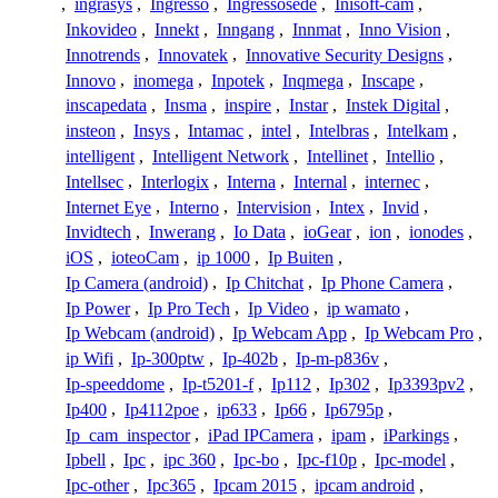
,
ingrasys
,
Ingresso
,
Ingressosede
,
Inisoft-cam
,
Inkovideo
,
Innekt
,
Inngang
,
Innmat
,
Inno Vision
,
Innotrends
,
Innovatek
,
Innovative Security Designs
,
Innovo
,
inomega
,
Inpotek
,
Inqmega
,
Inscape
,
inscapedata
,
Insma
,
inspire
,
Instar
,
Instek Digital
,
insteon
,
Insys
,
Intamac
,
intel
,
Intelbras
,
Intelkam
,
intelligent
,
Intelligent Network
,
Intellinet
,
Intellio
,
Intellsec
,
Interlogix
,
Interna
,
Internal
,
internec
,
Internet Eye
,
Interno
,
Intervision
,
Intex
,
Invid
,
Invidtech
,
Inwerang
,
Io Data
,
ioGear
,
ion
,
ionodes
,
iOS
,
ioteoCam
,
ip 1000
,
Ip Buiten
,
Ip Camera (android)
,
Ip Chitchat
,
Ip Phone Camera
,
Ip Power
,
Ip Pro Tech
,
Ip Video
,
ip wamato
,
Ip Webcam (android)
,
Ip Webcam App
,
Ip Webcam Pro
,
ip Wifi
,
Ip-300ptw
,
Ip-402b
,
Ip-m-p836v
,
Ip-speeddome
,
Ip-t5201-f
,
Ip112
,
Ip302
,
Ip3393pv2
,
Ip400
,
Ip4112poe
,
ip633
,
Ip66
,
Ip6795p
,
Ip_cam_inspector
,
iPad IPCamera
,
ipam
,
iParkings
,
Ipbell
,
Ipc
,
ipc 360
,
Ipc-bo
,
Ipc-f10p
,
Ipc-model
,
Ipc-other
,
Ipc365
,
Ipcam 2015
,
ipcam android
,