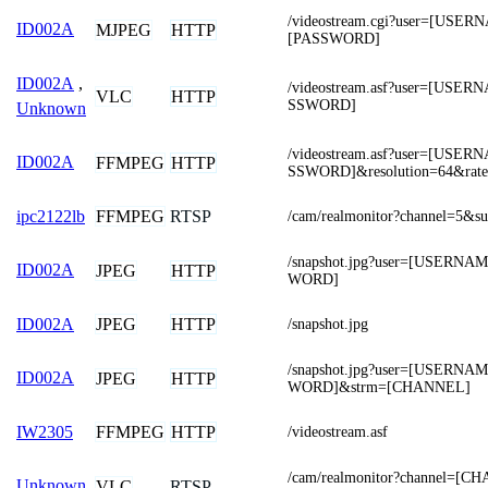
/videostream.cgi?user=[USE
ID002A
MJPEG
HTTP
[PASSWORD]
ID002A
,
/videostream.asf?user=[USE
VLC
HTTP
SSWORD]
Unknown
/videostream.asf?user=[USE
ID002A
FFMPEG
HTTP
SSWORD]&resolution=64&rat
FFMPEG
RTSP
ipc2122lb
/cam/realmonitor?channel=5&s
/snapshot.jpg?user=[USERN
ID002A
JPEG
HTTP
WORD]
JPEG
HTTP
ID002A
/snapshot.jpg
/snapshot.jpg?user=[USERN
ID002A
JPEG
HTTP
WORD]&strm=[CHANNEL]
FFMPEG
HTTP
IW2305
/videostream.asf
/cam/realmonitor?channel=[C
Unknown
VLC
RTSP