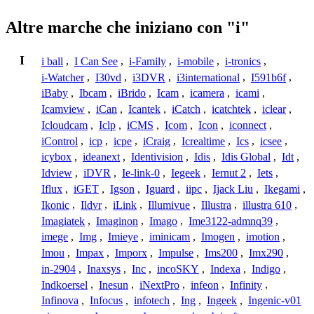
Altre marche che iniziano con "i"
I
i ball
,
I Can See
,
i-Family
,
i-mobile
,
i-tronics
,
i-Watcher
,
I30vd
,
i3DVR
,
i3international
,
I591b6f
,
iBaby
,
Ibcam
,
iBrido
,
Icam
,
icamera
,
icami
,
Icamview
,
iCan
,
Icantek
,
iCatch
,
icatchtek
,
iclear
,
Icloudcam
,
Iclp
,
iCMS
,
Icom
,
Icon
,
iconnect
,
iControl
,
icp
,
icpe
,
iCraig
,
Icrealtime
,
Ics
,
icsee
,
icybox
,
ideanext
,
Identivision
,
Idis
,
Idis Global
,
Idt
,
Idview
,
iDVR
,
Ie-link-0
,
Iegeek
,
Iernut 2
,
Iets
,
Iflux
,
iGET
,
Igson
,
Iguard
,
iipc
,
Ijack Liu
,
Ikegami
,
Ikonic
,
Ildvr
,
iLink
,
Illumivue
,
Illustra
,
illustra 610
,
Imagiatek
,
Imaginon
,
Imago
,
Ime3122-admnq39
,
imege
,
Img
,
Imieye
,
iminicam
,
Imogen
,
imotion
,
Imou
,
Impax
,
Imporx
,
Impulse
,
Ims200
,
Imx290
,
in-2904
,
Inaxsys
,
Inc
,
incoSKY
,
Indexa
,
Indigo
,
Indkoersel
,
Inesun
,
iNextPro
,
infeon
,
Infinity
,
Infinova
,
Infocus
,
infotech
,
Ing
,
Ingeek
,
Ingenic-v01