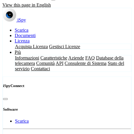
View this page in English
iSpy
Scarica
Documenti
Licenza
Acquista Licenza
Gestisci Licenze
Più
Informazioni
Caratteristiche
Aziende
FAQ
Database della
telecamera
Comunità
API
Consulente di Sistema
Stato del
servizio
Contattaci
iSpyConnect
Software
Scarica