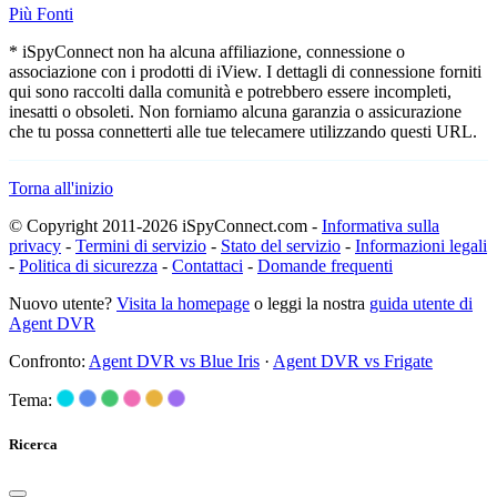
Più Fonti
* iSpyConnect non ha alcuna affiliazione, connessione o
associazione con i prodotti di iView. I dettagli di connessione forniti
qui sono raccolti dalla comunità e potrebbero essere incompleti,
inesatti o obsoleti. Non forniamo alcuna garanzia o assicurazione
che tu possa connetterti alle tue telecamere utilizzando questi URL.
Torna all'inizio
© Copyright 2011-2026 iSpyConnect.com -
Informativa sulla
privacy
-
Termini di servizio
-
Stato del servizio
-
Informazioni legali
-
Politica di sicurezza
-
Contattaci
-
Domande frequenti
Nuovo utente?
Visita la homepage
o leggi la nostra
guida utente di
Agent DVR
Confronto:
Agent DVR vs Blue Iris
·
Agent DVR vs Frigate
Tema:
Ricerca