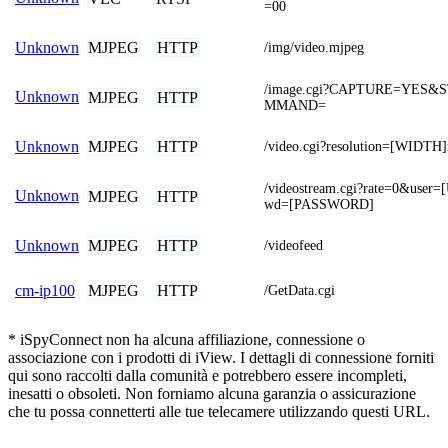
=00
MJPEG
HTTP
Unknown
/img/video.mjpeg
/image.cgi?CAPTURE=YES
Unknown
MJPEG
HTTP
MMAND=
MJPEG
HTTP
Unknown
/video.cgi?resolution=[WIDT
/videostream.cgi?rate=0&us
Unknown
MJPEG
HTTP
wd=[PASSWORD]
MJPEG
HTTP
Unknown
/videofeed
MJPEG
HTTP
cm-ip100
/GetData.cgi
* iSpyConnect non ha alcuna affiliazione, connessione o
associazione con i prodotti di iView. I dettagli di connessione forniti
qui sono raccolti dalla comunità e potrebbero essere incompleti,
inesatti o obsoleti. Non forniamo alcuna garanzia o assicurazione
che tu possa connetterti alle tue telecamere utilizzando questi URL.