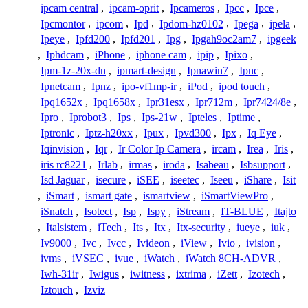
ipcam central
,
ipcam-oprit
,
Ipcameros
,
Ipcc
,
Ipce
,
Ipcmontor
,
ipcom
,
Ipd
,
Ipdom-hz0102
,
Ipega
,
ipela
,
Ipeye
,
Ipfd200
,
Ipfd201
,
Ipg
,
Ipgah9oc2am7
,
ipgeek
,
Iphdcam
,
iPhone
,
iphone cam
,
ipip
,
Ipixo
,
Ipm-1z-20x-dn
,
ipmart-design
,
Ipnawin7
,
Ipnc
,
Ipnetcam
,
Ipnz
,
ipo-vf1mp-ir
,
iPod
,
ipod touch
,
Ipq1652x
,
Ipq1658x
,
Ipr31esx
,
Ipr712m
,
Ipr7424/8e
,
Ipro
,
Iprobot3
,
Ips
,
Ips-21w
,
Ipteles
,
Iptime
,
Iptronic
,
Iptz-h20xx
,
Ipux
,
Ipvd300
,
Ipx
,
Iq Eye
,
Iqinvision
,
Iqr
,
Ir Color Ip Camera
,
ircam
,
Irea
,
Iris
,
iris rc8221
,
Irlab
,
irmas
,
iroda
,
Isabeau
,
Isbsupport
,
Isd Jaguar
,
isecure
,
iSEE
,
iseetec
,
Iseeu
,
iShare
,
Isit
,
iSmart
,
ismart gate
,
ismartview
,
iSmartViewPro
,
iSnatch
,
Isotect
,
Isp
,
Ispy
,
iStream
,
IT-BLUE
,
Itajto
,
Italsistem
,
iTech
,
Its
,
Itx
,
Itx-security
,
iueye
,
iuk
,
Iv9000
,
Ivc
,
Ivcc
,
Ivideon
,
iView
,
Ivio
,
ivision
,
ivms
,
iVSEC
,
ivue
,
iWatch
,
iWatch 8CH-ADVR
,
Iwh-31ir
,
Iwigus
,
iwitness
,
ixtrima
,
iZett
,
Izotech
,
Iztouch
,
Izviz