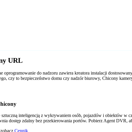
ony URL
 oprogramowanie do nadzoru zawiera kreatora instalacji dostosowan
d tego, czy to bezpieczeństwo domu czy nadzór biurowy, Chicony kam
hicony
tuczną inteligencją z wykrywaniem osób, pojazdów i obiektów w czas
wnia dostęp zdalny bez przekierowania portów. Pobierz Agent DVR, a
o zobacz
Cennik