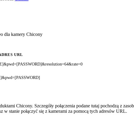
eo dla kamery Chicony
ADRES URL
AME]&pwd=[PASSWORD]&resolution=64&rate=0
AME]&pwd=[PASSWORD]
oduktami Chicony. Szczegóły połączenia podane tutaj pochodzą z zaso
esz w stanie połączyć się z kamerami za pomocą tych adresów URL.