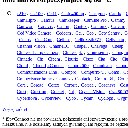
C
c210
,
C2100
,
C211
,
Ca-ip400mp
,
Cacagoo
,
Caddx
,
C
CamHipro
,
Camius
,
Camkeeper
,
Camline Pro
,
Cammy
Camwon
,
Canavis
,
Canon
,
Cantek
,
Cantonk
,
Carcam
Ccd Video Camera
,
Ccdcam
,
Cci
,
Cco
,
Cctv Sentry
,
C
,
Celius
,
Cell Cam
,
Cellinx
,
Cellinx-sth775
,
Cellvision
,
Channel Vision
,
Channel01
,
Chapel
,
Chavega
,
Cheap
,
Chinese Lamp Camera
,
Chineseptz
,
Chineseum
,
Chingli
Cinnado
,
Cip
,
Cipem
,
Ciqurix
,
Cisco
,
Cita
,
Citc
,
Cit
Cloud
,
Cloud Ip Camera
,
Cloud2000
,
Cloudcam
,
Cloud
Communications Line
,
Compro
,
Compufix4u
,
Coms
,
C
Connectsmarthome
,
Connex
,
Contack
,
Control3d
,
Contr
Core
,
Corega
,
Corex
,
Corprit
,
Corsee
,
Cosansys
,
Cost
Crest
,
Crestron
,
Cricket
,
Crl
,
Crystal Vision
,
Cs-280f5
Cybernova
,
Cyberview
,
Cybo
,
Cycam
,
Cyclops
,
Cygn
Więcej źródeł
* iSpyConnect nie ma powiązań, połączenia ani stowarzyszenia z pr
nieaktualne. Nie udzielamy żadnych gwarancji ani rękojmi, że będzi