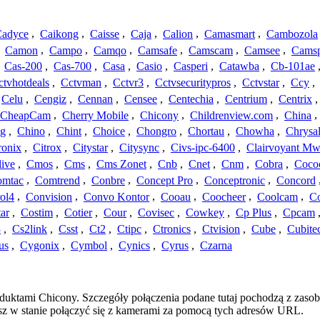
adyce
,
Caikong
,
Caisse
,
Caja
,
Calion
,
Camasmart
,
Cambozola
,
Camon
,
Campo
,
Camqo
,
Camsafe
,
Camscam
,
Camsee
,
Camsp
,
Cas-200
,
Cas-700
,
Casa
,
Casio
,
Casperi
,
Catawba
,
Cb-101ae
ctvhotdeals
,
Cctvman
,
Cctvr3
,
Cctvsecuritypros
,
Cctvstar
,
Ccy
,
Celu
,
Cengiz
,
Cennan
,
Censee
,
Centechia
,
Centrium
,
Centrix
CheapCam
,
Cherry Mobile
,
Chicony
,
Childrenview.com
,
China
,
ng
,
Chino
,
Chint
,
Choice
,
Chongro
,
Chortau
,
Chowha
,
Chrysal
ronix
,
Citrox
,
Citystar
,
Citysync
,
Civs-ipc-6400
,
Clairvoyant Mw
live
,
Cmos
,
Cms
,
Cms Zonet
,
Cnb
,
Cnet
,
Cnm
,
Cobra
,
Coco
omtac
,
Comtrend
,
Conbre
,
Concept Pro
,
Conceptronic
,
Concord
ol4
,
Convision
,
Convo Kontor
,
Cooau
,
Coocheer
,
Coolcam
,
C
ar
,
Costim
,
Cotier
,
Cour
,
Covisec
,
Cowkey
,
Cp Plus
,
Cpcam
3
,
Cs2link
,
Csst
,
Ct2
,
Ctipc
,
Ctronics
,
Ctvision
,
Cube
,
Cubite
us
,
Cygonix
,
Cymbol
,
Cynics
,
Cyrus
,
Czarna
oduktami Chicony. Szczegóły połączenia podane tutaj pochodzą z zaso
esz w stanie połączyć się z kamerami za pomocą tych adresów URL.