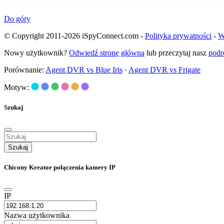
Do góry
© Copyright 2011-2026 iSpyConnect.com -
Polityka prywatności
-
W
Nowy użytkownik?
Odwiedź stronę główną
lub przeczytaj nasz
podr
Porównanie:
Agent DVR vs Blue Iris
·
Agent DVR vs Frigate
Motyw:
Szukaj
Szukaj
Chicony Kreator połączenia kamery IP
IP
Nazwa użytkownika