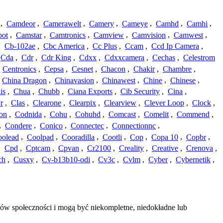
,
Camdeor
,
Camerawelt
,
Camery
,
Cameye
,
Camhd
,
Camhi
,
ot
,
Camstar
,
Camtronics
,
Camview
,
Camvision
,
Camwest
,
,
Cb-102ae
,
Cbc America
,
Cc Plus
,
Ccam
,
Ccd Ip Camera
,
Cda
,
Cdr
,
Cdr King
,
Cdxx
,
Cdxxcamera
,
Cechas
,
Celestrom
,
Centronics
,
Cepsa
,
Cesnet
,
Chacon
,
Chakir
,
Chambre
,
China Dragon
,
Chinavasion
,
Chinawest
,
Chine
,
Chinese
,
is
,
Chua
,
Chubb
,
Ciana Exports
,
Cib Security
,
Cina
,
r
,
Clas
,
Clearone
,
Clearpix
,
Clearview
,
Clever Loop
,
Clock
,
on
,
Codnida
,
Cohu
,
Cohuhd
,
Comcast
,
Comelit
,
Commend
,
,
Condere
,
Conico
,
Connectec
,
Connectionnc
,
oolead
,
Coolpad
,
Cooradilla
,
Cootli
,
Cop
,
Copa 10
,
Copbr
,
,
Cpd
,
Cptcam
,
Cpvan
,
Cr2100
,
Creality
,
Creative
,
Crenova
,
ch
,
Cusxy
,
Cv-b13b10-odi
,
Cv3c
,
Cvlm
,
Cyber
,
Cybernetik
,
bów społeczności i mogą być niekompletne, niedokładne lub