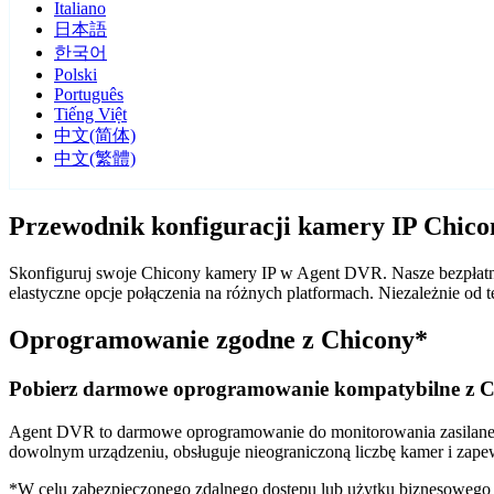
Italiano
日本語
한국어
Polski
Português
Tiếng Việt
中文(简体)
中文(繁體)
Przewodnik konfiguracji kamery IP Chic
Skonfiguruj swoje Chicony kamery IP w Agent DVR. Nasze bezpłatne
elastyczne opcje połączenia na różnych platformach. Niezależnie o
Oprogramowanie zgodne z Chicony*
Pobierz darmowe oprogramowanie kompatybilne z C
Agent DVR to darmowe oprogramowanie do monitorowania zasilane sz
dowolnym urządzeniu, obsługuje nieograniczoną liczbę kamer i zape
*W celu zabezpieczonego zdalnego dostępu lub użytku biznesoweg