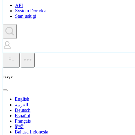
API
System Doradca
Stan usługi
PL
Język
English
العربية
Deutsch
Español
Français
हिन्दी
Bahasa Indonesia