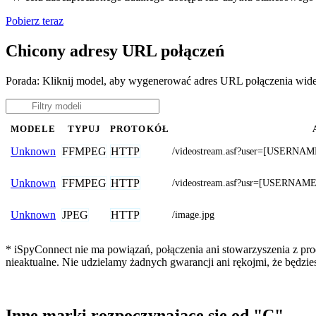
Pobierz teraz
Chicony adresy URL połączeń
Porada: Kliknij model, aby wygenerować adres URL połączenia wid
MODELE
TYPUJ
PROTOKÓŁ
FFMPEG
HTTP
Unknown
/videostream.asf?user=[USERN
FFMPEG
HTTP
Unknown
/videostream.asf?usr=[USERN
JPEG
HTTP
Unknown
/image.jpg
* iSpyConnect nie ma powiązań, połączenia ani stowarzyszenia z pr
nieaktualne. Nie udzielamy żadnych gwarancji ani rękojmi, że będzi
Inne marki rozpoczynające się od "C"