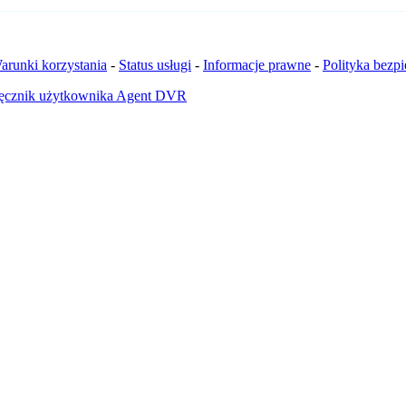
arunki korzystania
-
Status usługi
-
Informacje prawne
-
Polityka bezp
ęcznik użytkownika Agent DVR