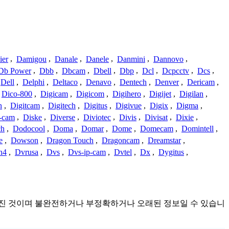
ier
,
Damigou
,
Danale
,
Danele
,
Danmini
,
Dannovo
,
Db Power
,
Dbb
,
Dbcam
,
Dbell
,
Dbp
,
Dcl
,
Dcpcctv
,
Dcs
,
Dell
,
Delphi
,
Deltaco
,
Denavo
,
Dentech
,
Denver
,
Dericam
,
Dico-800
,
Digicam
,
Digicom
,
Digihero
,
Digijet
,
Digilan
,
n
,
Digitcam
,
Digitech
,
Digitus
,
Digivue
,
Digix
,
Digma
,
-cam
,
Diske
,
Diverse
,
Diviotec
,
Divis
,
Divisat
,
Dixie
,
ch
,
Dodocool
,
Doma
,
Domar
,
Dome
,
Domecam
,
Domintell
,
e
,
Dowson
,
Dragon Touch
,
Dragoncam
,
Dreamstar
,
n4
,
Dvrusa
,
Dvs
,
Dvs-ip-cam
,
Dvtel
,
Dx
,
Dygitus
,
서 모아진 것이며 불완전하거나 부정확하거나 오래된 정보일 수 있습니