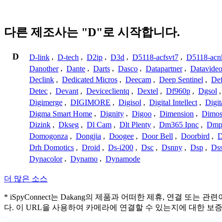
다른 제조사는 "D"로 시작합니다.
D
D-link
,
D-tech
,
D2ip
,
D3d
,
D5118-acfsvt7
,
D5118-acn
Danother
,
Dante
,
Darts
,
Dasco
,
Datapartner
,
Datavide
Declink
,
Dedicated Micros
,
Deecam
,
Deep Sentinel
,
De
Detec
,
Devant
,
Deviceclientq
,
Dextel
,
Df960p
,
Dgsol
Digimerge
,
DIGIMORE
,
Digisol
,
Digital Intellect
,
Digit
Digma Smart Home
,
Dignity
,
Digoo
,
Dimension
,
Dimo
Dizink
,
Dkseg
,
Dl Cam
,
Dlt Plenty
,
Dm365 Ipnc
,
Dm
Domogonza
,
Dongjia
,
Doogee
,
Door Bell
,
Doorbird
,
D
Drh Domotics
,
Droid
,
Ds-i200
,
Dsc
,
Dsnny
,
Dsp
,
Ds
Dynacolor
,
Dynamo
,
Dynamode
더 많은 소스
* iSpyConnect는 Dakang의 제품과 어떠한 제휴, 연
다. 이 URL을 사용하여 카메라에 연결할 수 있는지에 대한 보