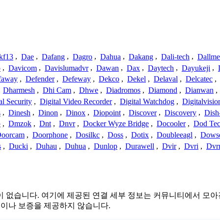
kf13
,
Dae
,
Dafang
,
Dagro
,
Dahua
,
Dakang
,
Dali-tech
,
Dallme
o
,
Davicom
,
Davislumadvr
,
Dawan
,
Dax
,
Daytech
,
Dayukeji
,
faway
,
Defender
,
Defeway
,
Dekco
,
Dekel
,
Delaval
,
Delcatec
,
,
Dharmesh
,
Dhi Cam
,
Dhwe
,
Diadromos
,
Diamond
,
Dianwan
,
al Security
,
Digital Video Recorder
,
Digital Watchdog
,
Digitalvisio
s
,
Dinesh
,
Dinon
,
Dinox
,
Diopoint
,
Discover
,
Discovery
,
Dish
p
,
Dmzok
,
Dnt
,
Dnvr
,
Docker Wyze Bridge
,
Docooler
,
Dod Te
oorcam
,
Doorphone
,
Dosilkc
,
Doss
,
Dotix
,
Doubleeagl
,
Dows
s
,
Ducki
,
Duhau
,
Duhua
,
Dunlop
,
Durawell
,
Dvir
,
Dvri
,
Dvr
결 또는 관련이 없습니다. 여기에 제공된 연결 세부 정보는 커뮤니티에
증이나 보증을 제공하지 않습니다.