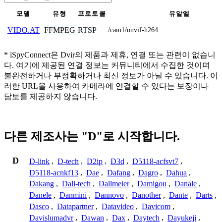
모델
유형
프로토콜
유알엘
FFMPEG
RTSP
VIDO.AT
/cam1/onvif-h264
* iSpyConnect은 Dvir의 제품과 제휴, 연결 또는 관련이 없습니
다. 여기에 제공된 연결 정보는 커뮤니티에서 수집한 것이며
불완전하거나 부정확하거나 최신 정보가 아닐 수 있습니다. 이
러한 URL을 사용하여 카메라에 연결할 수 있다는 보장이나
담보를 제공하지 않습니다.
다른 제조사는 "D"로 시작합니다.
D
D-link
,
D-tech
,
D2ip
,
D3d
,
D5118-acfsvt7
,
D5118-acnkf13
,
Dae
,
Dafang
,
Dagro
,
Dahua
,
Dakang
,
Dali-tech
,
Dallmeier
,
Damigou
,
Danale
,
Danele
,
Danmini
,
Dannovo
,
Danother
,
Dante
,
Darts
,
Dasco
,
Datapartner
,
Datavideo
,
Davicom
,
Davislumadvr
,
Dawan
,
Dax
,
Daytech
,
Dayukeji
,