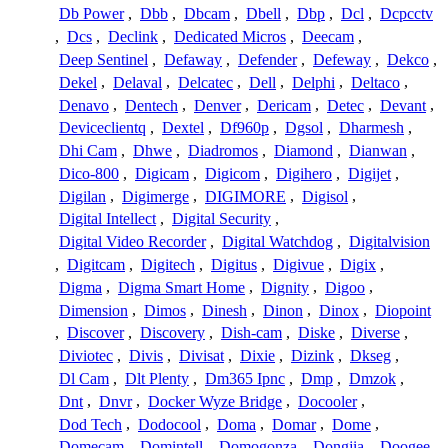
Db Power
,
Dbb
,
Dbcam
,
Dbell
,
Dbp
,
Dcl
,
Dcpcctv
,
Dcs
,
Declink
,
Dedicated Micros
,
Deecam
,
Deep Sentinel
,
Defaway
,
Defender
,
Defeway
,
Dekco
,
Dekel
,
Delaval
,
Delcatec
,
Dell
,
Delphi
,
Deltaco
,
Denavo
,
Dentech
,
Denver
,
Dericam
,
Detec
,
Devant
,
Deviceclientq
,
Dextel
,
Df960p
,
Dgsol
,
Dharmesh
,
Dhi Cam
,
Dhwe
,
Diadromos
,
Diamond
,
Dianwan
,
Dico-800
,
Digicam
,
Digicom
,
Digihero
,
Digijet
,
Digilan
,
Digimerge
,
DIGIMORE
,
Digisol
,
Digital Intellect
,
Digital Security
,
Digital Video Recorder
,
Digital Watchdog
,
Digitalvision
,
Digitcam
,
Digitech
,
Digitus
,
Digivue
,
Digix
,
Digma
,
Digma Smart Home
,
Dignity
,
Digoo
,
Dimension
,
Dimos
,
Dinesh
,
Dinon
,
Dinox
,
Diopoint
,
Discover
,
Discovery
,
Dish-cam
,
Diske
,
Diverse
,
Diviotec
,
Divis
,
Divisat
,
Dixie
,
Dizink
,
Dkseg
,
Dl Cam
,
Dlt Plenty
,
Dm365 Ipnc
,
Dmp
,
Dmzok
,
Dnt
,
Dnvr
,
Docker Wyze Bridge
,
Docooler
,
Dod Tech
,
Dodocool
,
Doma
,
Domar
,
Dome
,
Domecam
,
Domintell
,
Domogonza
,
Dongjia
,
Doogee