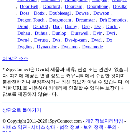
,
Door Bell
,
Doorbird
,
Doorcam
,
Doorphone
,
Dosilkc
,
Doss
,
Dotix
,
Doubleeagl
,
Dowse
,
Dowson
,
Dragon Touch
,
Dragoncam
,
Dreamstar
,
Drh Domotics
,
Droid
,
Ds-i200
,
Dsc
,
Dsnny
,
Dsp
,
Dss
,
Ducki
,
Duhau
,
Duhua
,
Dunlop
,
Durawell
,
Dvir
,
Dvri
,
Dvrn4
,
Dvrusa
,
Dvs
,
Dvs-ip-cam
,
Dvtel
,
Dx
,
Dygitus
,
Dynacolor
,
Dynamo
,
Dynamode
더 많은 소스
* iSpyConnect은 Dvir의 제품과 제휴, 연결 또는 관련이 없습니
다. 여기에 제공된 연결 정보는 커뮤니티에서 수집한 것이며
불완전하거나 부정확하거나 최신 정보가 아닐 수 있습니다. 이
러한 URL을 사용하여 카메라에 연결할 수 있다는 보장이나
담보를 제공하지 않습니다.
상단으로 돌아가기
© Copyright 2011-2026 iSpyConnect.com -
개인정보처리방침
-
서비스 약관
-
서비스 상태
-
법적 정보
-
보안 정책
-
문의
-