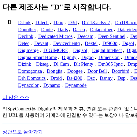
다른 제조사는 "D"로 시작합니다.
D
D-link
,
D-tech
,
D2ip
,
D3d
,
D5118-acfsvt7
,
D5118-acn
Danother
,
Dante
,
Darts
,
Dasco
,
Datapartner
,
Datavide
Declink
,
Dedicated Micros
,
Deecam
,
Deep Sentinel
,
De
Detec
,
Devant
,
Deviceclientq
,
Dextel
,
Df960p
,
Dgsol
Digimerge
,
DIGIMORE
,
Digisol
,
Digital Intellect
,
Digit
Digma Smart Home
,
Dignity
,
Digoo
,
Dimension
,
Dimo
Dizink
,
Dkseg
,
Dl Cam
,
Dlt Plenty
,
Dm365 Ipnc
,
Dm
Domogonza
,
Dongjia
,
Doogee
,
Door Bell
,
Doorbird
,
D
Drh Domotics
,
Droid
,
Ds-i200
,
Dsc
,
Dsnny
,
Dsp
,
Ds
Dynacolor
,
Dynamo
,
Dynamode
더 많은 소스
* iSpyConnect은 Dignity의 제품과 제휴, 연결 또는
한 URL을 사용하여 카메라에 연결할 수 있다는 보장이나 담보
상단으로 돌아가기