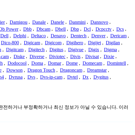
ier
,
Damigou
,
Danale
,
Danele
,
Danmini
,
Dannovo
,
Db Power
,
Dbb
,
Dbcam
,
Dbell
,
Dbp
,
Dcl
,
Dcpcctv
,
Dcs
,
Dell
,
Delphi
,
Deltaco
,
Denavo
,
Dentech
,
Denver
,
Dericam
,
Dico-800
,
Digicam
,
Digicom
,
Digihero
,
Digijet
,
Digilan
,
n
,
Digitcam
,
Digitech
,
Digitus
,
Digivue
,
Digix
,
Digma
,
-cam
,
Diske
,
Diverse
,
Diviotec
,
Divis
,
Divisat
,
Dixie
,
ch
,
Dodocool
,
Doma
,
Domar
,
Dome
,
Domecam
,
Domintell
,
e
,
Dowson
,
Dragon Touch
,
Dragoncam
,
Dreamstar
,
n4
,
Dvrusa
,
Dvs
,
Dvs-ip-cam
,
Dvtel
,
Dx
,
Dygitus
,
이며 불완전하거나 부정확하거나 최신 정보가 아닐 수 있습니다. 이러