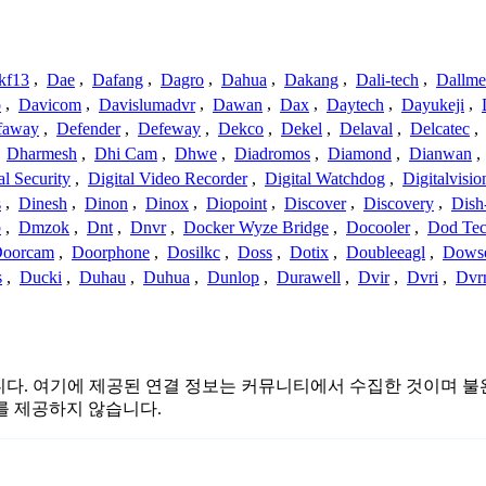
kf13
,
Dae
,
Dafang
,
Dagro
,
Dahua
,
Dakang
,
Dali-tech
,
Dallme
o
,
Davicom
,
Davislumadvr
,
Dawan
,
Dax
,
Daytech
,
Dayukeji
,
faway
,
Defender
,
Defeway
,
Dekco
,
Dekel
,
Delaval
,
Delcatec
,
,
Dharmesh
,
Dhi Cam
,
Dhwe
,
Diadromos
,
Diamond
,
Dianwan
,
al Security
,
Digital Video Recorder
,
Digital Watchdog
,
Digitalvisio
s
,
Dinesh
,
Dinon
,
Dinox
,
Diopoint
,
Discover
,
Discovery
,
Dish
p
,
Dmzok
,
Dnt
,
Dnvr
,
Docker Wyze Bridge
,
Docooler
,
Dod Te
oorcam
,
Doorphone
,
Dosilkc
,
Doss
,
Dotix
,
Doubleeagl
,
Dows
s
,
Ducki
,
Duhau
,
Duhua
,
Dunlop
,
Durawell
,
Dvir
,
Dvri
,
Dvr
 관련이 없습니다. 여기에 제공된 연결 정보는 커뮤니티에서 수집한 것
를 제공하지 않습니다.