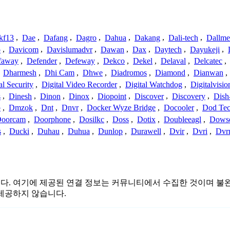
kf13
,
Dae
,
Dafang
,
Dagro
,
Dahua
,
Dakang
,
Dali-tech
,
Dallme
o
,
Davicom
,
Davislumadvr
,
Dawan
,
Dax
,
Daytech
,
Dayukeji
,
faway
,
Defender
,
Defeway
,
Dekco
,
Dekel
,
Delaval
,
Delcatec
,
,
Dharmesh
,
Dhi Cam
,
Dhwe
,
Diadromos
,
Diamond
,
Dianwan
,
al Security
,
Digital Video Recorder
,
Digital Watchdog
,
Digitalvisio
s
,
Dinesh
,
Dinon
,
Dinox
,
Diopoint
,
Discover
,
Discovery
,
Dish
p
,
Dmzok
,
Dnt
,
Dnvr
,
Docker Wyze Bridge
,
Docooler
,
Dod Te
oorcam
,
Doorphone
,
Dosilkc
,
Doss
,
Dotix
,
Doubleeagl
,
Dows
s
,
Ducki
,
Duhau
,
Duhua
,
Dunlop
,
Durawell
,
Dvir
,
Dvri
,
Dvr
관련이 없습니다. 여기에 제공된 연결 정보는 커뮤니티에서 수집한 것이
제공하지 않습니다.