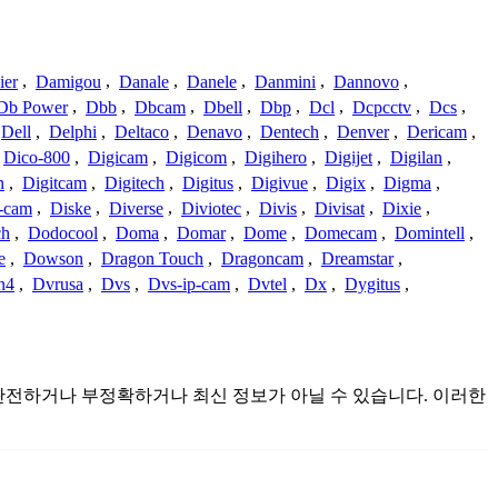
ier
,
Damigou
,
Danale
,
Danele
,
Danmini
,
Dannovo
,
Db Power
,
Dbb
,
Dbcam
,
Dbell
,
Dbp
,
Dcl
,
Dcpcctv
,
Dcs
,
Dell
,
Delphi
,
Deltaco
,
Denavo
,
Dentech
,
Denver
,
Dericam
,
Dico-800
,
Digicam
,
Digicom
,
Digihero
,
Digijet
,
Digilan
,
n
,
Digitcam
,
Digitech
,
Digitus
,
Digivue
,
Digix
,
Digma
,
-cam
,
Diske
,
Diverse
,
Diviotec
,
Divis
,
Divisat
,
Dixie
,
ch
,
Dodocool
,
Doma
,
Domar
,
Dome
,
Domecam
,
Domintell
,
e
,
Dowson
,
Dragon Touch
,
Dragoncam
,
Dreamstar
,
n4
,
Dvrusa
,
Dvs
,
Dvs-ip-cam
,
Dvtel
,
Dx
,
Dygitus
,
며 불완전하거나 부정확하거나 최신 정보가 아닐 수 있습니다. 이러한