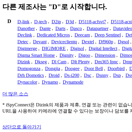
다른 제조사는 "D"로 시작합니다.
D
D-link
,
D-tech
,
D2ip
,
D3d
,
D5118-acfsvt7
,
D5118-acn
Danother
,
Dante
,
Darts
,
Dasco
,
Datapartner
,
Datavide
Declink
,
Dedicated Micros
,
Deecam
,
Deep Sentinel
,
De
Detec
,
Devant
,
Deviceclientq
,
Dextel
,
Df960p
,
Dgsol
Digimerge
,
DIGIMORE
,
Digisol
,
Digital Intellect
,
Digit
Digma Smart Home
,
Dignity
,
Digoo
,
Dimension
,
Dimo
Dizink
,
Dkseg
,
Dl Cam
,
Dlt Plenty
,
Dm365 Ipnc
,
Dm
Domogonza
,
Dongjia
,
Doogee
,
Door Bell
,
Doorbird
,
D
Drh Domotics
,
Droid
,
Ds-i200
,
Dsc
,
Dsnny
,
Dsp
,
Ds
Dynacolor
,
Dynamo
,
Dynamode
더 많은 소스
* iSpyConnect은 Dizink의 제품과 제휴, 연결 또는 
URL을 사용하여 카메라에 연결할 수 있다는 보장이나 담보를 
상단으로 돌아가기