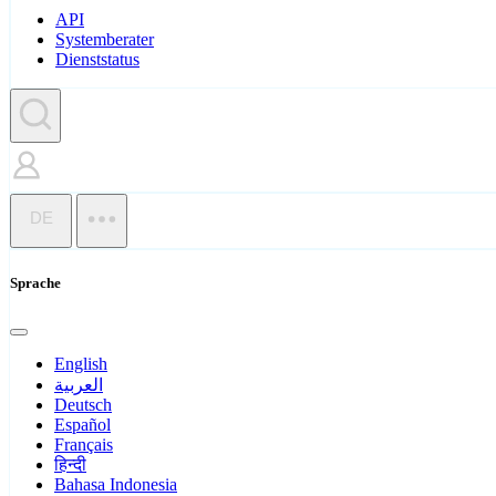
API
Systemberater
Dienststatus
DE
Sprache
English
العربية
Deutsch
Español
Français
हिन्दी
Bahasa Indonesia