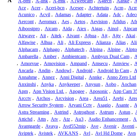
A
A-bmi
,
A-link
,
A-mtk
,
A1webcam
,
A4tech
,
Aanke
,
A
Ace
,
Acer
,
Aceri-bcn
,
Acesee
,
Achtertuin
,
Acm
,
Acm
Acunico
,
Acvil
,
Adamas
,
Adapter
,
Adata
,
Adc
,
Adec
Aercont
,
Aeromax
,
Aes
,
Aetos
,
Aevision
,
Afidus
,
Af
Aiboostpro
,
Aicam
,
Aida
,
Aiex
,
Aigas
,
Ainol
,
Aipca
Airwave
,
Ait
,
Aitek
,
Aivant
,
Ajhua
,
Ajt
,
Ajtv
,
Akai
Alfawise
,
Alhua
,
Ali
,
Ali Express
,
Alianza
,
Alias
,
Ali
Alphacam
,
Alphago
,
Alphatech
,
Alpina
,
Alpine
,
Alpto
Ambarella
,
Amber
,
Ambientcam
,
Ambyux Dual Cam
,
,
Amorvue
,
Amovision
,
Ampand
,
Amsecu
,
Amview
,
A
Ancarla
,
Andin
,
Andowl
,
Android
,
Android Ip Cam
,
A
Annahme
,
Annez
,
Anni Digital
,
Annke
,
Anno Zero Ltd
Anxinshi
,
Anyka
,
Anykeeper
,
Anysun
,
Aobo
,
Aochan
Apm
,
Apn Vision Ltd.
,
Apogee
,
Aposonic
,
App Cam 3
Arcctv
,
Archos
,
Arcvision
,
Area
,
Area51
,
Arebi
,
Are
Arrow Security System
,
Arvani Cctv
,
Asagio
,
Asante
,
A
Astra Streaming
,
Astrind
,
Astroghost
,
Astrum
,
Astun
,
Attichd
,
Attn
,
Atv
,
Atz
,
Au3
,
Audio Enhancement
,
A
Avantgarde
,
Avaya
,
Avd552mip
,
Ave
,
Avenir
,
Aventi
Aviptek
,
Avistek
,
AVKANS
,
Avl
,
Avl Hd Dome
,
Avn