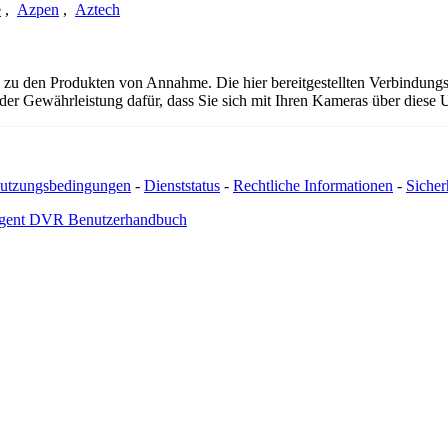
e
,
Azpen
,
Aztech
 zu den Produkten von Annahme. Die hier bereitgestellten Verbindun
 oder Gewährleistung dafür, dass Sie sich mit Ihren Kameras über dies
utzungsbedingungen
-
Dienststatus
-
Rechtliche Informationen
-
Sicherh
gent DVR Benutzerhandbuch