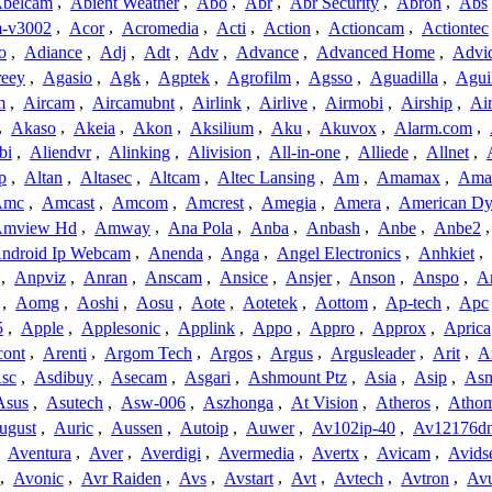
belcam
,
Abient Weather
,
Abo
,
Abr
,
Abr Security
,
Abron
,
Abs
-v3002
,
Acor
,
Acromedia
,
Acti
,
Action
,
Actioncam
,
Actiontec
o
,
Adiance
,
Adj
,
Adt
,
Adv
,
Advance
,
Advanced Home
,
Advi
reey
,
Agasio
,
Agk
,
Agptek
,
Agrofilm
,
Agsso
,
Aguadilla
,
Agui
m
,
Aircam
,
Aircamubnt
,
Airlink
,
Airlive
,
Airmobi
,
Airship
,
Air
,
Akaso
,
Akeia
,
Akon
,
Aksilium
,
Aku
,
Akuvox
,
Alarm.com
,
bi
,
Aliendvr
,
Alinking
,
Alivision
,
All-in-one
,
Alliede
,
Allnet
,
p
,
Altan
,
Altasec
,
Altcam
,
Altec Lansing
,
Am
,
Amamax
,
Ama
Amc
,
Amcast
,
Amcom
,
Amcrest
,
Amegia
,
Amera
,
American Dy
mview Hd
,
Amway
,
Ana Pola
,
Anba
,
Anbash
,
Anbe
,
Anbe2
ndroid Ip Webcam
,
Anenda
,
Anga
,
Angel Electronics
,
Anhkiet
,
,
Anpviz
,
Anran
,
Anscam
,
Ansice
,
Ansjer
,
Anson
,
Anspo
,
An
,
Aomg
,
Aoshi
,
Aosu
,
Aote
,
Aotetek
,
Aottom
,
Ap-tech
,
Apc
5
,
Apple
,
Applesonic
,
Applink
,
Appo
,
Appro
,
Approx
,
Aprica
cont
,
Arenti
,
Argom Tech
,
Argos
,
Argus
,
Argusleader
,
Arit
,
Ar
sc
,
Asdibuy
,
Asecam
,
Asgari
,
Ashmount Ptz
,
Asia
,
Asip
,
As
Asus
,
Asutech
,
Asw-006
,
Aszhonga
,
At Vision
,
Atheros
,
Atho
ugust
,
Auric
,
Aussen
,
Autoip
,
Auwer
,
Av102ip-40
,
Av12176dn
,
Aventura
,
Aver
,
Averdigi
,
Avermedia
,
Avertx
,
Avicam
,
Avids
,
Avonic
,
Avr Raiden
,
Avs
,
Avstart
,
Avt
,
Avtech
,
Avtron
,
Av