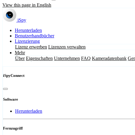
View this page in English
iSpy
Herunterladen
Benutzerhandbücher
Lizenzierung
Lizenz erwerben
Lizenzen verwalten
Mehr
Über
Eigenschaften
Unternehmen
FAQ
Kameradatenbank
Gem
iSpyConnect
Software
Herunterladen
Fernzugriff