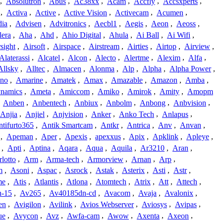
,
Absolutron
,
Abus
,
Ac38xx
,
Acam
,
Accfly
,
Accsxperts
,
,
Activa
,
Active
,
Active Vision
,
Activecam
,
Acumen
,
dia
,
Advisen
,
Advitronics
,
Aecbl1
,
Aegis
,
Aeon
,
Aeoss
,
lera
,
Aha
,
Ahd
,
Ahio Digital
,
Ahula
,
Ai Ball
,
Ai Wifi
,
sight
,
Airsoft
,
Airspace
,
Airstream
,
Airties
,
Airtop
,
Airview
,
Alaterassi
,
Alcatel
,
Alcon
,
Alecto
,
Alertme
,
Alexim
,
Alfa
,
Allsky
,
Alltec
,
Almacen
,
Alonma
,
Alp
,
Alpha
,
Alpha Power
,
no
,
Amarine
,
Amatek
,
Amax
,
Amazable
,
Amazon
,
Amba
,
namics
,
Ameta
,
Amiccom
,
Amiko
,
Amirok
,
Amity
,
Amopm
,
Anben
,
Anbentech
,
Anbiux
,
Anbolm
,
Anbong
,
Anbvision
,
Anjia
,
Anjiel
,
Anjvision
,
Anker
,
Anko Tech
,
Anlapus
,
tifurto365
,
Antik Smartcam
,
Antkr
,
Antrica
,
Anv
,
Anvan
,
,
Apeman
,
Aper
,
Apexis
,
apexxus
,
Apix
,
Apklink
,
Apleye
,
,
Apti
,
Aptina
,
Aqara
,
Aqua
,
Aquila
,
Ar3210
,
Aran
,
lotto
,
Arm
,
Arma-tech
,
Armorview
,
Arnan
,
Arp
,
m
,
Asoni
,
Aspac
,
Asrock
,
Astak
,
Asterix
,
Asti
,
Astr
,
me
,
Atis
,
Atlantis
,
Atlona
,
Atomtech
,
Atrix
,
Att
,
Attech
,
-15
,
Av265
,
Av40185dn-cd
,
Avacom
,
Avaja
,
Avalonix
,
en
,
Avigilon
,
Avilink
,
Avios Webserver
,
Aviosys
,
Avipas
,
ue
,
Avycon
,
Avz
,
Awfa-cam
,
Awow
,
Axenta
,
Axeon
,