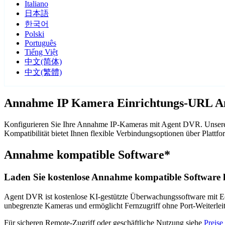
Italiano
日本語
한국어
Polski
Português
Tiếng Việt
中文(简体)
中文(繁體)
Annahme IP Kamera Einrichtungs-URL An
Konfigurieren Sie Ihre Annahme IP-Kameras mit Agent DVR. Unsere 
Kompatibilität bietet Ihnen flexible Verbindungsoptionen über Pla
Annahme kompatible Software*
Laden Sie kostenlose Annahme kompatible Software h
Agent DVR ist kostenlose KI-gestützte Überwachungssoftware mit Ech
unbegrenzte Kameras und ermöglicht Fernzugriff ohne Port-Weiterle
Für sicheren Remote-Zugriff oder geschäftliche Nutzung siehe
Preise