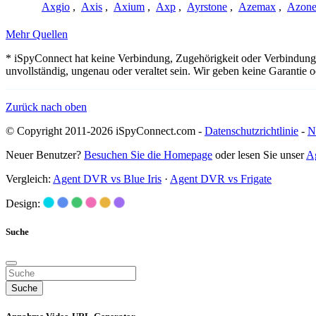
Axgio
,
Axis
,
Axium
,
Axp
,
Ayrstone
,
Azemax
,
Azon
Mehr Quellen
* iSpyConnect hat keine Verbindung, Zugehörigkeit oder Verbindung
unvollständig, ungenau oder veraltet sein. Wir geben keine Garantie
Zurück nach oben
© Copyright 2011-2026 iSpyConnect.com -
Datenschutzrichtlinie
-
N
Neuer Benutzer?
Besuchen Sie die Homepage
oder lesen Sie unser
A
Vergleich:
Agent DVR vs Blue Iris
·
Agent DVR vs Frigate
Design:
Suche
Suche