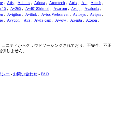
me
,
Atis
,
Atlantis
,
Atlona
,
Atomtech
,
Atrix
,
Att
,
Attech
,
-15
,
Av265
,
Av40185dn-cd
,
Avacom
,
Avaja
,
Avalonix
,
en
,
Avigilon
,
Avilink
,
Avios Webserver
,
Aviosys
,
Avipas
,
ue
,
Avycon
,
Avz
,
Awfa-cam
,
Awow
,
Axenta
,
Axeon
,
続詳細はコミュニティからクラウドソーシングされており、不完全、不正
提供しません。
リシー
-
お問い合わせ
-
FAQ