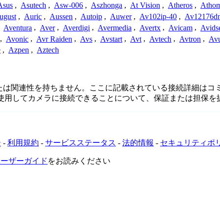
Asus
,
Asutech
,
Asw-006
,
Aszhonga
,
At Vision
,
Atheros
,
Atho
ugust
,
Auric
,
Aussen
,
Autoip
,
Auwer
,
Av102ip-40
,
Av12176dn
,
Aventura
,
Aver
,
Averdigi
,
Avermedia
,
Avertx
,
Avicam
,
Avids
,
Avonic
,
Avr Raiden
,
Avs
,
Avstart
,
Avt
,
Avtech
,
Avtron
,
Av
e
,
Azpen
,
Aztech
提携関係、接続、または関連性を持ちません。ここに記載されている接
を使用してカメラに接続できることについて、保証または担保を
ー
-
利用規約
-
サービスステータス
-
法的情報
-
セキュリティポ
VRユーザーガイド
をお読みください