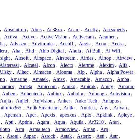
,
Absolutron
,
Abus
,
Ac38xx
,
Acam
,
Accfly
,
Accsxperts
,
,
Activa
,
Active
,
Active Vision
,
Activecam
,
Acumen
,
dia
,
Advisen
,
Advitronics
,
Aecbl1
,
Aegis
,
Aeon
,
Aeoss
,
lera
,
Aha
,
Ahd
,
Ahio Digital
,
Ahula
,
Ai Ball
,
Ai Wifi
,
sight
,
Airsoft
,
Airspace
,
Airstream
,
Airties
,
Airtop
,
Airview
,
Alaterassi
,
Alcatel
,
Alcon
,
Alecto
,
Alertme
,
Alexim
,
Alfa
,
Allsky
,
Alltec
,
Almacen
,
Alonma
,
Alp
,
Alpha
,
Alpha Power
,
no
,
Amarine
,
Amatek
,
Amax
,
Amazable
,
Amazon
,
Amba
,
namics
,
Ameta
,
Amiccom
,
Amiko
,
Amirok
,
Amity
,
Amopm
,
Anben
,
Anbentech
,
Anbiux
,
Anbolm
,
Anbong
,
Anbvision
,
Anjia
,
Anjiel
,
Anjvision
,
Anker
,
Anko Tech
,
Anlapus
,
tifurto365
,
Antik Smartcam
,
Antkr
,
Antrica
,
Anv
,
Anvan
,
,
Apeman
,
Aper
,
Apexis
,
apexxus
,
Apix
,
Apklink
,
Apleye
,
,
Apti
,
Aptina
,
Aqara
,
Aqua
,
Aquila
,
Ar3210
,
Aran
,
lotto
,
Arm
,
Arma-tech
,
Armorview
,
Arnan
,
Arp
,
m
,
Asoni
,
Aspac
,
Asrock
,
Astak
,
Asterix
,
Asti
,
Astr
,