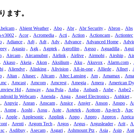
ります。
belcam
,
Abient Weather
,
Abo
,
Abr
,
Abr Security
,
Abron
,
Abs
-v3002
,
Acor
,
Acromedia
,
Acti
,
Action
,
Actioncam
,
Actiontec
o
,
Adiance
,
Adj
,
Adt
,
Adv
,
Advance
,
Advanced Home
,
Advi
reey
,
Agasio
,
Agk
,
Agptek
,
Agrofilm
,
Agsso
,
Aguadilla
,
Agui
m
,
Aircam
,
Aircamubnt
,
Airlink
,
Airlive
,
Airmobi
,
Airship
,
Air
,
Akaso
,
Akeia
,
Akon
,
Aksilium
,
Aku
,
Akuvox
,
Alarm.com
,
bi
,
Aliendvr
,
Alinking
,
Alivision
,
All-in-one
,
Alliede
,
Allnet
,
p
,
Altan
,
Altasec
,
Altcam
,
Altec Lansing
,
Am
,
Amamax
,
Ama
Amc
,
Amcast
,
Amcom
,
Amcrest
,
Amegia
,
Amera
,
American Dy
mview Hd
,
Amway
,
Ana Pola
,
Anba
,
Anbash
,
Anbe
,
Anbe2
ndroid Ip Webcam
,
Anenda
,
Anga
,
Angel Electronics
,
Anhkiet
,
,
Anpviz
,
Anran
,
Anscam
,
Ansice
,
Ansjer
,
Anson
,
Anspo
,
An
,
Aomg
,
Aoshi
,
Aosu
,
Aote
,
Aotetek
,
Aottom
,
Ap-tech
,
Apc
5
,
Apple
,
Applesonic
,
Applink
,
Appo
,
Appro
,
Approx
,
Aprica
cont
,
Arenti
,
Argom Tech
,
Argos
,
Argus
,
Argusleader
,
Arit
,
Ar
sc
,
Asdibuy
,
Asecam
,
Asgari
,
Ashmount Ptz
,
Asia
,
Asip
,
As