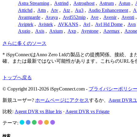
Astra Streaming
,
Astrind
,
Astroghost
,
Astrum
,
Astun
,
Attichd
,
Attn
,
Atv
,
Atz
,
Au3
,
Audio Enhancement
,
A
Avantgarde
,
Avaya
,
Avd552mip
,
Ave
,
Avenir
,
Aventi
Aviptek
,
Avistek
,
AVKANS
,
Avl
,
Avl Hd Dome
,
Avn
Axgio
,
Axis
,
Axium
,
Axp
,
Ayrstone
,
Azemax
,
Azon
さらに多くのソース
* iSpyConnectはAnno Zero Ltdの製品との
確、または最新ではない可能性があります。これらのURL
トップへ戻る
© Copyright 2011-2026 iSpyConnect.com -
プライバシーポリシ
新規ユーザー?
ホームページにアクセス
するか、
Agent D
比較:
Agent DVR vs Blue Iris
·
Agent DVR vs Frigate
テーマ:
検索