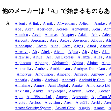
他のメーカーは「A」で始まるものもあ
A
A-bmi
,
A-link
,
A-mtk
,
A1webcam
,
A4tech
,
Aanke
,
A
Ace
,
Acer
,
Aceri-bcn
,
Acesee
,
Achtertuin
,
Acm
,
Acm
Acunico
,
Acvil
,
Adamas
,
Adapter
,
Adata
,
Adc
,
Adec
Aercont
,
Aeromax
,
Aes
,
Aetos
,
Aevision
,
Afidus
,
Af
Aiboostpro
,
Aicam
,
Aida
,
Aiex
,
Aigas
,
Ainol
,
Aipca
Airwave
,
Ait
,
Aitek
,
Aivant
,
Ajhua
,
Ajt
,
Ajtv
,
Akai
Alfawise
,
Alhua
,
Ali
,
Ali Express
,
Alianza
,
Alias
,
Ali
Alphacam
,
Alphago
,
Alphatech
,
Alpina
,
Alpine
,
Alpto
Ambarella
,
Amber
,
Ambientcam
,
Ambyux Dual Cam
,
,
Amorvue
,
Amovision
,
Ampand
,
Amsecu
,
Amview
,
A
Ancarla
,
Andin
,
Andowl
,
Android
,
Android Ip Cam
,
A
Annahme
,
Annez
,
Anni Digital
,
Annke
,
Anno Zero Ltd
Anxinshi
,
Anyka
,
Anykeeper
,
Anysun
,
Aobo
,
Aochan
Apm
,
Apn Vision Ltd.
,
Apogee
,
Aposonic
,
App Cam 3
Arcctv
,
Archos
,
Arcvision
,
Area
,
Area51
,
Arebi
,
Are
Arrow Security System
,
Arvani Cctv
,
Asagio
,
Asante
,
A