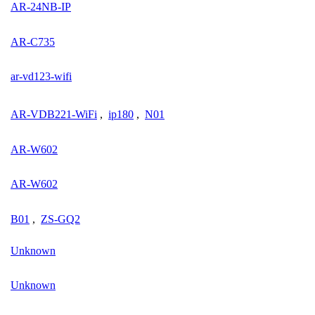
AR-24NB-IP
AR-C735
ar-vd123-wifi
AR-VDB221-WiFi
,
ip180
,
N01
AR-W602
AR-W602
B01
,
ZS-GQ2
Unknown
Unknown