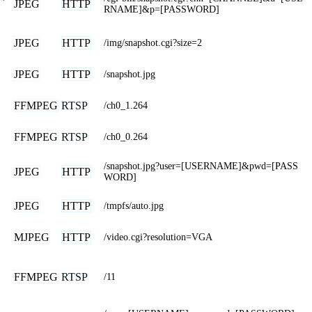
JPEG
HTTP
RNAME]&p=[PASSWORD]
JPEG
HTTP
/img/snapshot.cgi?size=2
JPEG
HTTP
/snapshot.jpg
FFMPEG
RTSP
/ch0_1.264
FFMPEG
RTSP
/ch0_0.264
/snapshot.jpg?user=[USERNAME]&pwd=[PASS
JPEG
HTTP
WORD]
JPEG
HTTP
/tmpfs/auto.jpg
MJPEG
HTTP
/video.cgi?resolution=VGA
FFMPEG
RTSP
/11