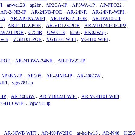
I
,
an-vd123
,
ap2br
,
AP2GA-IP
,
AP3WA-1P
,
AP-PTO22
,
AR-24NB-IP
,
AR-24NB-POE
,
AR-24NR
,
AR-24NR-WIFI
,
GA
,
AR-AP2PA-WIFI
,
AR-DVB221-POE
,
AR-DW105-IP
,
22
,
AR-PTD22-POE
,
AR-VD123-POE
,
AR-VD123-POE-IP2
,
W721-POE
,
C754R
,
GW-G1S
,
h256
,
HK02W-ip
,
wifi
,
VGB101-POE
,
VGB101-WIFI
,
VGB10-WIFI
,
-POE
,
AR-N10WA-24NR
,
AR-PTZ22-IP
AP3BA-IP
,
AR205
,
AR-24NB-IP
,
AR-408GW
,
IFI
,
vgw781-ip
-IP
,
AR-408GW
,
AR-VDB221-WiFi
,
AR-VGB101-WIFI
,
VGB10-WIFI
,
vgw781-ip
,
AR-36WB WIFI
,
AR-K04W2HC
,
ar-kd4w13
,
AR-N48
,
H256