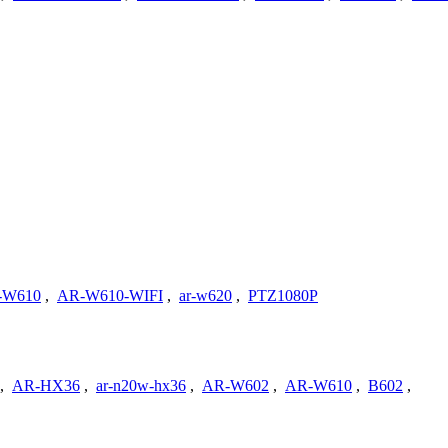
-W610
,
AR-W610-WIFI
,
ar-w620
,
PTZ1080P
,
AR-HX36
,
ar-n20w-hx36
,
AR-W602
,
AR-W610
,
B602
,