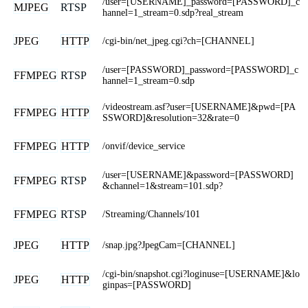
/user=[USERNAME]_password=[PASSWORD]_c
MJPEG
RTSP
hannel=1_stream=0.sdp?real_stream
JPEG
HTTP
/cgi-bin/net_jpeg.cgi?ch=[CHANNEL]
/user=[PASSWORD]_password=[PASSWORD]_c
FFMPEG
RTSP
hannel=1_stream=0.sdp
/videostream.asf?user=[USERNAME]&pwd=[PA
FFMPEG
HTTP
SSWORD]&resolution=32&rate=0
FFMPEG
HTTP
/onvif/device_service
/user=[USERNAME]&password=[PASSWORD]
FFMPEG
RTSP
&channel=1&stream=101.sdp?
FFMPEG
RTSP
/Streaming/Channels/101
JPEG
HTTP
/snap.jpg?JpegCam=[CHANNEL]
/cgi-bin/snapshot.cgi?loginuse=[USERNAME]&lo
JPEG
HTTP
ginpas=[PASSWORD]