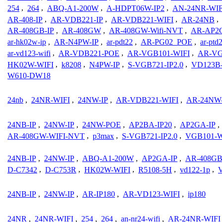
254
,
264
,
ABQ-A1-200W
,
A-HDPT06W-IP2
,
AN-24NR-WIF
AR-408-IP
,
AR-VDB221-IP
,
AR-VDB221-WIFI
,
AR-24NB
,
AR-408GB-IP
,
AR-408GW
,
AR-408GW-Wifi-NVT
,
AR-AP2
ar-hk02w-ip
,
AR-N4PW-IP
,
ar-pdt22
,
AR-PG02_POE
,
ar-ptd
ar-vd123-wifi
,
AR-VDB221-POE
,
AR-VGB101-WIFI
,
AR-VG
HK02W-WIFI
,
k8208
,
N4PW-IP
,
S-VGB721-IP2.0
,
VD123B-
W610-DW18
24nb
,
24NR-WIFI
,
24NW-IP
,
AR-VDB221-WIFI
,
AR-24NW
24NB-IP
,
24NW-IP
,
24NW-POE
,
AP2BA-IP20
,
AP2GA-IP
,
AR-408GW-WIFI-NVT
,
p3max
,
S-VGB721-IP2.0
,
VGB101-W
24NB-IP
,
24NW-IP
,
ABQ-A1-200W
,
AP2GA-IP
,
AR-408GB
D-C7342
,
D-C753R
,
HK02W-WIFI
,
R5108-5H
,
vd122-1p
,
24NB-IP
,
24NW-IP
,
AR-IP180
,
AR-VD123-WIFI
,
ip180
24NR
,
24NR-WIFI
,
254
,
264
,
an-nr24-wifi
,
AR-24NR-WIFI