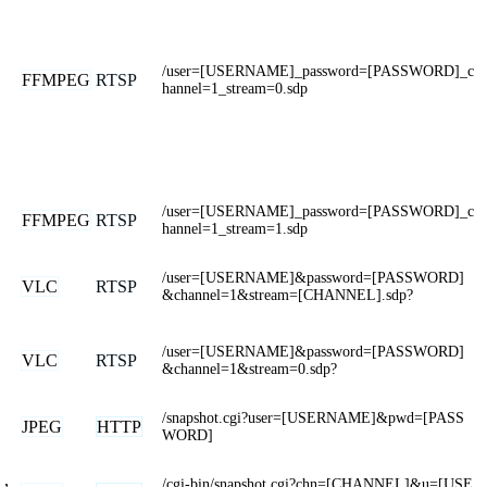
/user=[USERNAME]_password=[PASSWORD]_c
FFMPEG
RTSP
hannel=1_stream=0.sdp
/user=[USERNAME]_password=[PASSWORD]_c
FFMPEG
RTSP
hannel=1_stream=1.sdp
/user=[USERNAME]&password=[PASSWORD]
VLC
RTSP
&channel=1&stream=[CHANNEL].sdp?
/user=[USERNAME]&password=[PASSWORD]
VLC
RTSP
&channel=1&stream=0.sdp?
/snapshot.cgi?user=[USERNAME]&pwd=[PASS
JPEG
HTTP
WORD]
,
/cgi-bin/snapshot.cgi?chn=[CHANNEL]&u=[USE