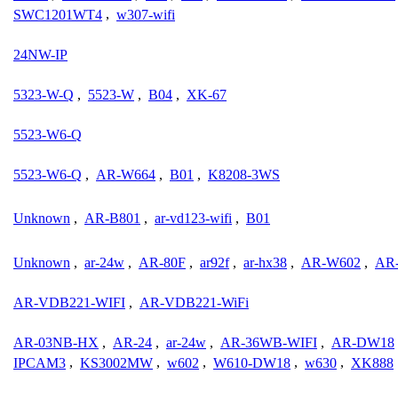
SWC1201WT4
,
w307-wifi
24NW-IP
5323-W-Q
,
5523-W
,
B04
,
XK-67
5523-W6-Q
5523-W6-Q
,
AR-W664
,
B01
,
K8208-3WS
Unknown
,
AR-B801
,
ar-vd123-wifi
,
B01
Unknown
,
ar-24w
,
AR-80F
,
ar92f
,
ar-hx38
,
AR-W602
,
AR
AR-VDB221-WIFI
,
AR-VDB221-WiFi
AR-03NB-HX
,
AR-24
,
ar-24w
,
AR-36WB-WIFI
,
AR-DW18
IPCAM3
,
KS3002MW
,
w602
,
W610-DW18
,
w630
,
XK888