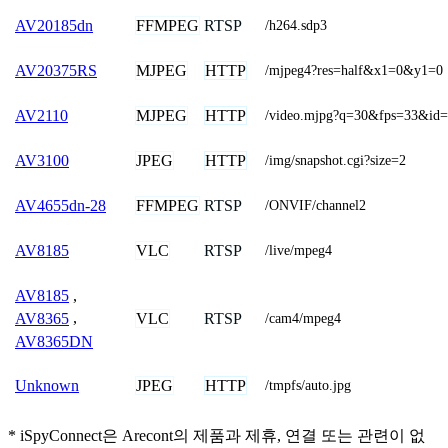
FFMPEG
RTSP
AV20185dn
/h264.sdp3
MJPEG
HTTP
AV20375RS
/mjpeg4?res=half&x1=0&y1=0
MJPEG
HTTP
AV2110
/video.mjpg?q=30&fps=33&id=
JPEG
HTTP
AV3100
/img/snapshot.cgi?size=2
FFMPEG
RTSP
AV4655dn-28
/ONVIF/channel2
VLC
RTSP
AV8185
/live/mpeg4
AV8185
,
VLC
RTSP
AV8365
,
/cam4/mpeg4
AV8365DN
JPEG
HTTP
Unknown
/tmpfs/auto.jpg
* iSpyConnect은 Arecont의 제품과 제휴, 연결 또는 관련이 없