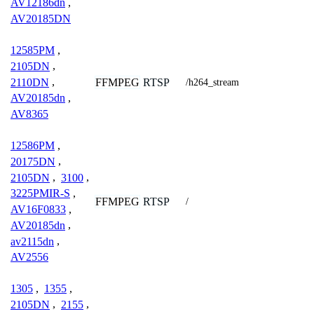
AV12186dn
,
AV20185DN
12585PM
,
2105DN
,
2110DN
,
FFMPEG
RTSP
/h264_stream
AV20185dn
,
AV8365
12586PM
,
20175DN
,
2105DN
,
3100
,
3225PMIR-S
,
FFMPEG
RTSP
/
AV16F0833
,
AV20185dn
,
av2115dn
,
AV2556
1305
,
1355
,
2105DN
,
2155
,