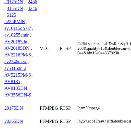
20175DN
,
2456
,
3155DN
,
3246
,
5125
,
5225PMIR
,
av10115dn-07
,
av10255amir
,
AV20185dn
,
/h264.sdp?res=half&x0=0&y0
AV20185DN
,
VLC
RTSP
200&quality=15&doublescan=
044&id=1340443379230
AV2216PM-S
,
av2246m-w
,
av5115dn-2
,
AV5215PM-S
,
AV8185
,
AV8185DN
,
AV3556DN-S
FFMPEG
RTSP
20175DN
/cam5/mpeg4
FFMPEG
RTSP
20365DN
/h264.sdp1?res=half&doublesc