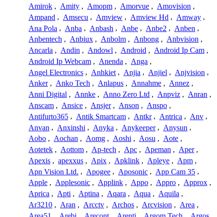
Amirok
,
Amity
,
Amopm
,
Amorvue
,
Amovision
,
Ampand
,
Amsecu
,
Amview
,
Amview Hd
,
Amway
,
Ana Pola
,
Anba
,
Anbash
,
Anbe
,
Anbe2
,
Anben
,
Anbentech
,
Anbiux
,
Anbolm
,
Anbong
,
Anbvision
,
Ancarla
,
Andin
,
Andowl
,
Android
,
Android Ip Cam
,
Android Ip Webcam
,
Anenda
,
Anga
,
Angel Electronics
,
Anhkiet
,
Anjia
,
Anjiel
,
Anjvision
,
Anker
,
Anko Tech
,
Anlapus
,
Annahme
,
Annez
,
Anni Digital
,
Annke
,
Anno Zero Ltd
,
Anpviz
,
Anran
,
Anscam
,
Ansice
,
Ansjer
,
Anson
,
Anspo
,
Antifurto365
,
Antik Smartcam
,
Antkr
,
Antrica
,
Anv
,
Anvan
,
Anxinshi
,
Anyka
,
Anykeeper
,
Anysun
,
Aobo
,
Aochan
,
Aomg
,
Aoshi
,
Aosu
,
Aote
,
Aotetek
,
Aottom
,
Ap-tech
,
Apc
,
Apeman
,
Aper
,
Apexis
,
apexxus
,
Apix
,
Apklink
,
Apleye
,
Apm
,
Apn Vision Ltd.
,
Apogee
,
Aposonic
,
App Cam 35
,
Apple
,
Applesonic
,
Applink
,
Appo
,
Appro
,
Approx
,
Aprica
,
Apti
,
Aptina
,
Aqara
,
Aqua
,
Aquila
,
Ar3210
,
Aran
,
Arcctv
,
Archos
,
Arcvision
,
Area
,
Area51
,
Arebi
,
Arecont
,
Arenti
,
Argom Tech
,
Argos