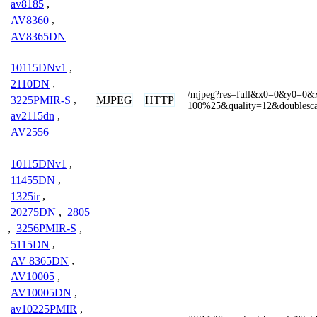
av8185
,
AV8360
,
AV8365DN
10115DNv1
,
2110DN
,
/mjpeg?res=full&x0=0&y0=0
3225PMIR-S
,
MJPEG
HTTP
100%25&quality=12&doublesc
av2115dn
,
AV2556
10115DNv1
,
11455DN
,
1325ir
,
20275DN
,
2805
,
3256PMIR-S
,
5115DN
,
AV 8365DN
,
AV10005
,
AV10005DN
,
av10225PMIR
,