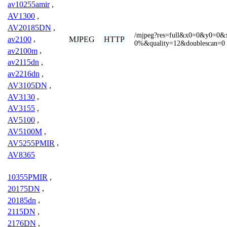
av10255amir
,
AV1300
,
AV20185DN
,
/mjpeg?res=full&x0=0&y0=0
MJPEG
HTTP
av2100
,
0%&quality=12&doublescan=0
av2100m
,
av2115dn
,
av2216dn
,
AV3105DN
,
AV3130
,
AV3155
,
AV5100
,
AV5100M
,
AV5255PMIR
,
AV8365
10355PMIR
,
20175DN
,
20185dn
,
2115DN
,
2176DN
,