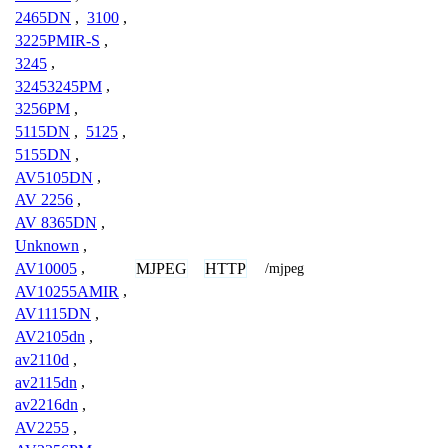
2465DN
,
3100
,
3225PMIR-S
,
3245
,
32453245PM
,
3256PM
,
5115DN
,
5125
,
5155DN
,
AV5105DN
,
AV 2256
,
AV 8365DN
,
Unknown
,
MJPEG
HTTP
AV10005
,
/mjpeg
AV10255AMIR
,
AV1115DN
,
AV2105dn
,
av2110d
,
av2115dn
,
av2216dn
,
AV2255
,