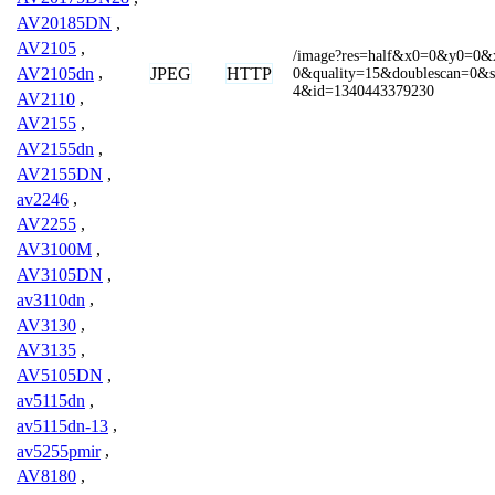
AV20185DN
,
AV2105
,
/image?res=half&x0=0&y0=0
JPEG
HTTP
AV2105dn
,
0&quality=15&doublescan=0&
4&id=1340443379230
AV2110
,
AV2155
,
AV2155dn
,
AV2155DN
,
av2246
,
AV2255
,
AV3100M
,
AV3105DN
,
av3110dn
,
AV3130
,
AV3135
,
AV5105DN
,
av5115dn
,
av5115dn-13
,
av5255pmir
,
AV8180
,