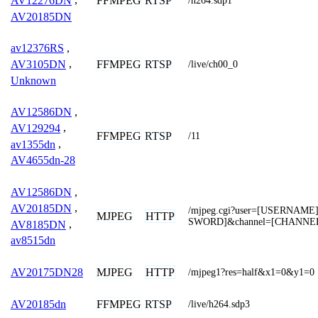
FFMPEG
RTSP
AV12276DN
,
/h264.sdp1
AV20185DN
av12376RS
,
FFMPEG
RTSP
AV3105DN
,
/live/ch00_0
Unknown
AV12586DN
,
AV129294
,
FFMPEG
RTSP
/11
av1355dn
,
AV4655dn-28
AV12586DN
,
AV20185DN
,
/mjpeg.cgi?user=[USERNAME
MJPEG
HTTP
SWORD]&channel=[CHANNE
AV8185DN
,
av8515dn
MJPEG
HTTP
AV20175DN28
/mjpeg1?res=half&x1=0&y1=0
FFMPEG
RTSP
AV20185dn
/live/h264.sdp3