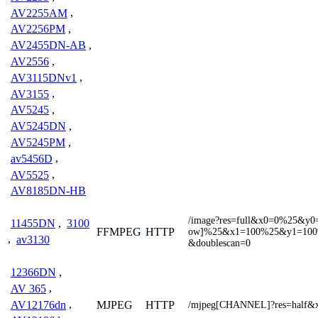
AV2255AM
,
AV2256PM
,
AV2455DN-AB
,
AV2556
,
AV3115DNv1
,
AV3155
,
AV5245
,
AV5245DN
,
AV5245PM
,
av5456D
,
AV5525
,
AV8185DN-HB
/image?res=full&x0=0%25&y0
11455DN
,
3100
FFMPEG
HTTP
ow]%25&x1=100%25&y1=100%
,
av3130
&doublescan=0
12366DN
,
AV 365
,
AV12176dn
,
MJPEG
HTTP
/mjpeg[CHANNEL]?res=half&