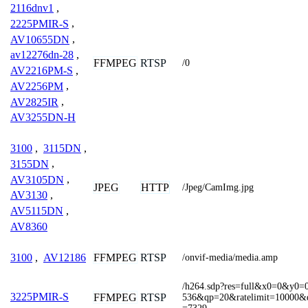
2116dnv1
,
2225PMIR-S
,
AV10655DN
,
av12276dn-28
,
FFMPEG
RTSP
/0
AV2216PM-S
,
AV2256PM
,
AV2825IR
,
AV3255DN-H
3100
,
3115DN
,
3155DN
,
AV3105DN
,
JPEG
HTTP
/Jpeg/CamImg.jpg
AV3130
,
AV5115DN
,
AV8360
FFMPEG
RTSP
3100
,
AV12186
/onvif-media/media.amp
/h264.sdp?res=full&x0=0&y0
3225PMIR-S
FFMPEG
RTSP
536&qp=20&ratelimit=10000&