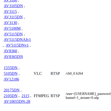
AV3100
,
AV3105DN
,
AV3115
,
AV3115DN
,
AV3130
,
AV5100M
,
AV5115DN
,
AV5115DNAIv1
,
AV5115DNv1
,
AV8360
,
AV8365DN
1555DN
,
VLC
RTSP
5105DN
,
/ch0_0.h264
AV12186
20175DN
,
/user=[USERNAME]_passwor
FFMPEG
RTSP
2105DN
,
2115
,
hannel=1_stream=0.sdp
AV10655DN-28