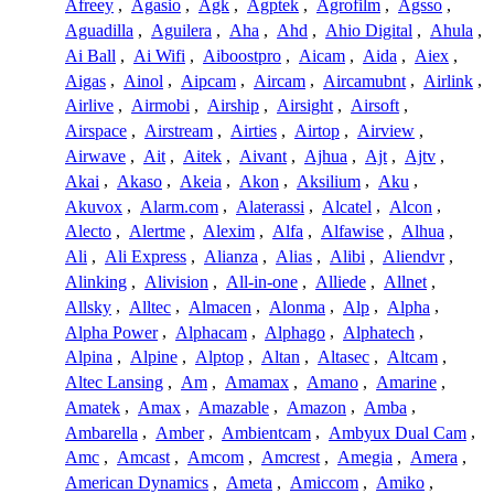
Afreey
,
Agasio
,
Agk
,
Agptek
,
Agrofilm
,
Agsso
,
Aguadilla
,
Aguilera
,
Aha
,
Ahd
,
Ahio Digital
,
Ahula
,
Ai Ball
,
Ai Wifi
,
Aiboostpro
,
Aicam
,
Aida
,
Aiex
,
Aigas
,
Ainol
,
Aipcam
,
Aircam
,
Aircamubnt
,
Airlink
,
Airlive
,
Airmobi
,
Airship
,
Airsight
,
Airsoft
,
Airspace
,
Airstream
,
Airties
,
Airtop
,
Airview
,
Airwave
,
Ait
,
Aitek
,
Aivant
,
Ajhua
,
Ajt
,
Ajtv
,
Akai
,
Akaso
,
Akeia
,
Akon
,
Aksilium
,
Aku
,
Akuvox
,
Alarm.com
,
Alaterassi
,
Alcatel
,
Alcon
,
Alecto
,
Alertme
,
Alexim
,
Alfa
,
Alfawise
,
Alhua
,
Ali
,
Ali Express
,
Alianza
,
Alias
,
Alibi
,
Aliendvr
,
Alinking
,
Alivision
,
All-in-one
,
Alliede
,
Allnet
,
Allsky
,
Alltec
,
Almacen
,
Alonma
,
Alp
,
Alpha
,
Alpha Power
,
Alphacam
,
Alphago
,
Alphatech
,
Alpina
,
Alpine
,
Alptop
,
Altan
,
Altasec
,
Altcam
,
Altec Lansing
,
Am
,
Amamax
,
Amano
,
Amarine
,
Amatek
,
Amax
,
Amazable
,
Amazon
,
Amba
,
Ambarella
,
Amber
,
Ambientcam
,
Ambyux Dual Cam
,
Amc
,
Amcast
,
Amcom
,
Amcrest
,
Amegia
,
Amera
,
American Dynamics
,
Ameta
,
Amiccom
,
Amiko
,