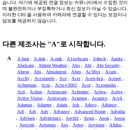
습니다. 여기에 제공된 연결 정보는 커뮤니티에서 수집한 것이
며 불완전하거나 부정확하거나 최신 정보가 아닐 수 있습니다.
이러한 URL을 사용하여 카메라에 연결할 수 있다는 보장이나
담보를 제공하지 않습니다.
다른 제조사는 "A"로 시작합니다.
A
A-bmi
,
A-link
,
A-mtk
,
A1webcam
,
A4tech
,
Aanke
,
Abelcam
,
Abient Weather
,
Abo
,
Abr
,
Abr Security
,
Abron
,
Abs
,
Absolutron
,
Abus
,
Ac38xx
,
Acam
,
Accfly
,
Accsxperts
,
Ace
,
Acer
,
Aceri-bcn
,
Acesee
,
Achtertuin
,
Acm
,
Acm-v3002
,
Acor
,
Acromedia
,
Acti
,
Action
,
Actioncam
,
Actiontec
,
Activa
,
Active
,
Active Vision
,
Activecam
,
Acumen
,
Acunico
,
Acvil
,
Adamas
,
Adapter
,
Adata
,
Adc
,
Adeco
,
Adiance
,
Adj
,
Adt
,
Adv
,
Advance
,
Advanced Home
,
Advidia
,
Advisen
,
Advitronics
,
Aecbl1
,
Aegis
,
Aeon
,
Aeoss
,
Aercont
,
Aeromax
,
Aes
,
Aetos
,
Aevision
,
Afidus
,