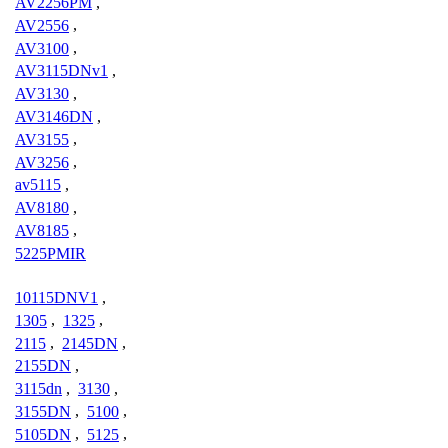
AV2256PM
,
AV2556
,
AV3100
,
AV3115DNv1
,
AV3130
,
AV3146DN
,
AV3155
,
AV3256
,
av5115
,
AV8180
,
AV8185
,
5225PMIR
10115DNV1
,
1305
,
1325
,
2115
,
2145DN
,
2155DN
,
3115dn
,
3130
,
3155DN
,
5100
,
5105DN
,
5125
,