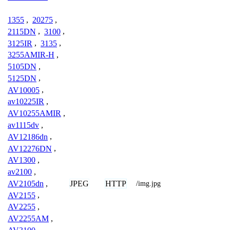
1355
,
20275
,
2115DN
,
3100
,
3125IR
,
3135
,
3255AMIR-H
,
5105DN
,
5125DN
,
AV10005
,
av10225IR
,
AV10255AMIR
,
av1115dv
,
AV12186dn
,
AV12276DN
,
AV1300
,
av2100
,
JPEG
HTTP
AV2105dn
,
/img.jpg
AV2155
,
AV2255
,
AV2255AM
,