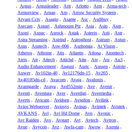
,
Argus
,
Argusleader
,
Arit
,
Arlotto
,
Arm
,
Arma-tech
,
Armorview
,
Arnan
,
Arp
,
Arrow Security System
,
Arvani Cctv
,
Asagio
,
Asante
,
Asc
,
Asdibuy
,
Asecam
,
Asgari
,
Ashmount Ptz
,
Asia
,
Asip
,
Asm
,
Asoni
,
Aspac
,
Asrock
,
Astak
,
Asterix
,
Asti
,
Astr
,
Astra Streaming
,
Astrind
,
Astroghost
,
Astrum
,
Astun
,
Asus
,
Asutech
,
Asw-006
,
Aszhonga
,
At Vision
,
Atheros
,
Athome
,
Atis
,
Atlantis
,
Atlona
,
Atomtech
,
Atrix
,
Att
,
Attech
,
Attichd
,
Attn
,
Atv
,
Atz
,
Au3
,
Audio Enhancement
,
August
,
Auric
,
Aussen
,
Autoip
,
Auwer
,
Av102ip-40
,
Av12176dn-15
,
Av265
,
Av40185dn-cd
,
Avacom
,
Avaja
,
Avalonix
,
Avantgarde
,
Avaya
,
Avd552mip
,
Ave
,
Avenir
,
Aventi
,
Aventura
,
Aver
,
Averdigi
,
Avermedia
,
Avertx
,
Avicam
,
Avidsen
,
Avigilon
,
Avilink
,
Avios Webserver
,
Aviosys
,
Avipas
,
Aviptek
,
Avistek
,
AVKANS
,
Avl
,
Avl Hd Dome
,
Avn
,
Avonic
,
Avr Raiden
,
Avs
,
Avstart
,
Avt
,
Avtech
,
Avtron
,
Avue
,
Avycon
,
Avz
,
Awfa-cam
,
Awow
,
Axenta
,