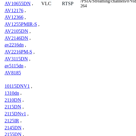
/PSIA/Streaming/channels/0?v
VLC
RTSP
AV10655DN
,
264
AV12176
,
AV12366
,
AV1255PMIR-S
,
AV2105DN
,
AV2146DN
,
av2216dn
,
AV2216PM-S
,
AV3115DN
,
av5115dn
,
AV8185
10115DNV1
,
1310dn
,
2110DN
,
2115DN
,
2115DNv1
,
2125IR
,
2145DN
,
2155DN
,