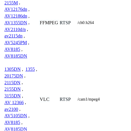
2155M
,
AV12176dn
,
AV12186dn
,
FFMPEG
RTSP
AV1355DN
,
/ch0.h264
AV2110d/n
,
av2115dn
,
AV5245PM
,
AV8185
,
AV8185DN
1305DN
,
1355
,
20175DN
,
2115DN
,
2155DN
,
3155DN
,
VLC
RTSP
/cam1/mpeg4
AV 12366
,
av2100
,
AV5105DN
,
AV8185
,
AV8185DN