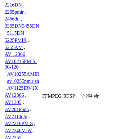
2216DN
,
2255pmir
,
2456dn
,
3355DN3455DN
,
5115DN
,
5225PMIR
,
5255AM
,
AV 12366
,
AV10215PM-S-
30-120
,
AV10255AMIR
,
av10255pmir-sh
,
AV1125IRV1X
,
AV12366
,
FFMPEG
RTSP
/h264.sdp
AV1305
,
AV20185dn
,
AV2110d/n
,
AV2216PM-S
,
AV2246M-W
,
AV2255
,