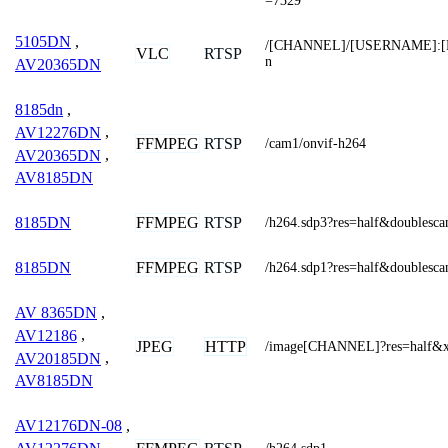
=7329
5105DN
,
/[CHANNEL]/[USERNAME]:[
VLC
RTSP
n
AV20365DN
8185dn
,
AV12276DN
,
FFMPEG
RTSP
/cam1/onvif-h264
AV20365DN
,
AV8185DN
FFMPEG
RTSP
8185DN
/h264.sdp3?res=half&doublesc
FFMPEG
RTSP
8185DN
/h264.sdp1?res=half&doublesc
AV 8365DN
,
AV12186
,
JPEG
HTTP
/image[CHANNEL]?res=half&
AV20185DN
,
AV8185DN
AV12176DN-08
,