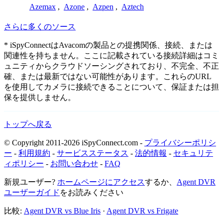
Azemax
,
Azone
,
Azpen
,
Aztech
さらに多くのソース
* iSpyConnectはAvacomの製品との提携関係、接続、または
関連性を持ちません。ここに記載されている接続詳細はコミ
ュニティからクラウドソーシングされており、不完全、不正
確、または最新ではない可能性があります。これらのURL
を使用してカメラに接続できることについて、保証または担
保を提供しません。
トップへ戻る
© Copyright 2011-2026 iSpyConnect.com -
プライバシーポリシ
ー
-
利用規約
-
サービスステータス
-
法的情報
-
セキュリテ
ィポリシー
-
お問い合わせ
-
FAQ
新規ユーザー?
ホームページにアクセス
するか、
Agent DVR
ユーザーガイド
をお読みください
比較:
Agent DVR vs Blue Iris
·
Agent DVR vs Frigate