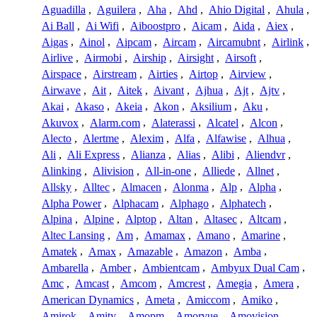
Aguadilla
,
Aguilera
,
Aha
,
Ahd
,
Ahio Digital
,
Ahula
,
Ai Ball
,
Ai Wifi
,
Aiboostpro
,
Aicam
,
Aida
,
Aiex
,
Aigas
,
Ainol
,
Aipcam
,
Aircam
,
Aircamubnt
,
Airlink
,
Airlive
,
Airmobi
,
Airship
,
Airsight
,
Airsoft
,
Airspace
,
Airstream
,
Airties
,
Airtop
,
Airview
,
Airwave
,
Ait
,
Aitek
,
Aivant
,
Ajhua
,
Ajt
,
Ajtv
,
Akai
,
Akaso
,
Akeia
,
Akon
,
Aksilium
,
Aku
,
Akuvox
,
Alarm.com
,
Alaterassi
,
Alcatel
,
Alcon
,
Alecto
,
Alertme
,
Alexim
,
Alfa
,
Alfawise
,
Alhua
,
Ali
,
Ali Express
,
Alianza
,
Alias
,
Alibi
,
Aliendvr
,
Alinking
,
Alivision
,
All-in-one
,
Alliede
,
Allnet
,
Allsky
,
Alltec
,
Almacen
,
Alonma
,
Alp
,
Alpha
,
Alpha Power
,
Alphacam
,
Alphago
,
Alphatech
,
Alpina
,
Alpine
,
Alptop
,
Altan
,
Altasec
,
Altcam
,
Altec Lansing
,
Am
,
Amamax
,
Amano
,
Amarine
,
Amatek
,
Amax
,
Amazable
,
Amazon
,
Amba
,
Ambarella
,
Amber
,
Ambientcam
,
Ambyux Dual Cam
,
Amc
,
Amcast
,
Amcom
,
Amcrest
,
Amegia
,
Amera
,
American Dynamics
,
Ameta
,
Amiccom
,
Amiko
,
Amirok
,
Amity
,
Amopm
,
Amorvue
,
Amovision
,