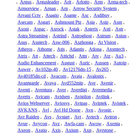
,
Argus
,
Argusleader
,
Arit
,
Arlotto
,
Arm
,
Arma-tech
,
Armorview
,
Arnan
,
Arp
,
Arrow Security System
,
Arvani Cctv
,
Asagio
,
Asante
,
Asc
,
Asdibuy
,
Asecam
,
Asgari
,
Ashmount Ptz
,
Asia
,
Asip
,
Asm
,
Asoni
,
Aspac
,
Asrock
,
Astak
,
Asterix
,
Asti
,
Astr
,
Astra Streaming
,
Astrind
,
Astroghost
,
Astrum
,
Astun
,
Asus
,
Asutech
,
Asw-006
,
Aszhonga
,
At Vision
,
Atheros
,
Athome
,
Atis
,
Atlantis
,
Atlona
,
Atomtech
,
Atrix
,
Att
,
Attech
,
Attichd
,
Attn
,
Atv
,
Atz
,
Au3
,
Audio Enhancement
,
August
,
Auric
,
Aussen
,
Autoip
,
Auwer
,
Av102ip-40
,
Av12176dn-15
,
Av265
,
Av40185dn-cd
,
Avacom
,
Avaja
,
Avalonix
,
Avantgarde
,
Avaya
,
Avd552mip
,
Ave
,
Avenir
,
Aventi
,
Aventura
,
Aver
,
Averdigi
,
Avermedia
,
Avertx
,
Avicam
,
Avidsen
,
Avigilon
,
Avilink
,
Avios Webserver
,
Aviosys
,
Avipas
,
Aviptek
,
Avistek
,
AVKANS
,
Avl
,
Avl Hd Dome
,
Avn
,
Avonic
,
Avr Raiden
,
Avs
,
Avstart
,
Avt
,
Avtech
,
Avtron
,
Avue
,
Avycon
,
Avz
,
Awfa-cam
,
Awow
,
Axenta
,
Axeon
,
Axgio
,
Axis
,
Axium
,
Axp
,
Ayrstone
,