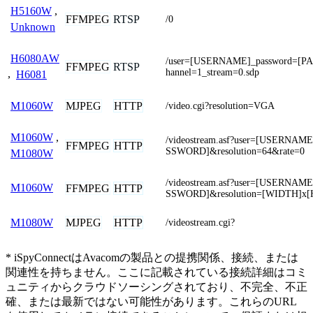
H5160W
,
FFMPEG
RTSP
/0
Unknown
H6080AW
/user=[USERNAME]_password=[
FFMPEG
RTSP
hannel=1_stream=0.sdp
,
H6081
MJPEG
HTTP
M1060W
/video.cgi?resolution=VGA
M1060W
,
/videostream.asf?user=[USERNAM
FFMPEG
HTTP
SSWORD]&resolution=64&rate=0
M1080W
/videostream.asf?user=[USERNAM
M1060W
FFMPEG
HTTP
SSWORD]&resolution=[WIDTH]x
MJPEG
HTTP
M1080W
/videostream.cgi?
* iSpyConnectはAvacomの製品との提携関係、接続、または
関連性を持ちません。ここに記載されている接続詳細はコミ
ュニティからクラウドソーシングされており、不完全、不正
確、または最新ではない可能性があります。これらのURL