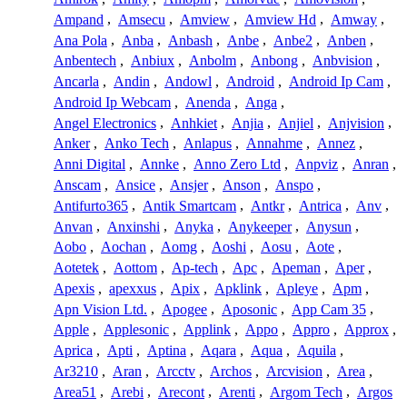
Ampand
,
Amsecu
,
Amview
,
Amview Hd
,
Amway
,
Ana Pola
,
Anba
,
Anbash
,
Anbe
,
Anbe2
,
Anben
,
Anbentech
,
Anbiux
,
Anbolm
,
Anbong
,
Anbvision
,
Ancarla
,
Andin
,
Andowl
,
Android
,
Android Ip Cam
,
Android Ip Webcam
,
Anenda
,
Anga
,
Angel Electronics
,
Anhkiet
,
Anjia
,
Anjiel
,
Anjvision
,
Anker
,
Anko Tech
,
Anlapus
,
Annahme
,
Annez
,
Anni Digital
,
Annke
,
Anno Zero Ltd
,
Anpviz
,
Anran
,
Anscam
,
Ansice
,
Ansjer
,
Anson
,
Anspo
,
Antifurto365
,
Antik Smartcam
,
Antkr
,
Antrica
,
Anv
,
Anvan
,
Anxinshi
,
Anyka
,
Anykeeper
,
Anysun
,
Aobo
,
Aochan
,
Aomg
,
Aoshi
,
Aosu
,
Aote
,
Aotetek
,
Aottom
,
Ap-tech
,
Apc
,
Apeman
,
Aper
,
Apexis
,
apexxus
,
Apix
,
Apklink
,
Apleye
,
Apm
,
Apn Vision Ltd.
,
Apogee
,
Aposonic
,
App Cam 35
,
Apple
,
Applesonic
,
Applink
,
Appo
,
Appro
,
Approx
,
Aprica
,
Apti
,
Aptina
,
Aqara
,
Aqua
,
Aquila
,
Ar3210
,
Aran
,
Arcctv
,
Archos
,
Arcvision
,
Area
,
Area51
,
Arebi
,
Arecont
,
Arenti
,
Argom Tech
,
Argos