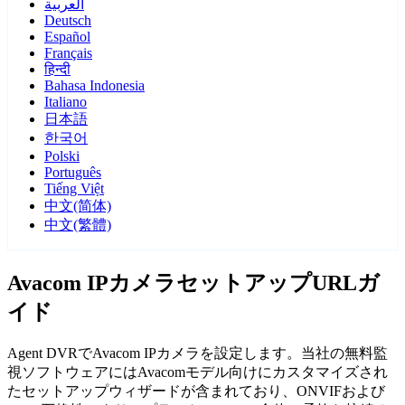
العربية
Deutsch
Español
Français
हिन्दी
Bahasa Indonesia
Italiano
日本語
한국어
Polski
Português
Tiếng Việt
中文(简体)
中文(繁體)
Avacom IPカメラセットアップURLガ
イド
Agent DVRでAvacom IPカメラを設定します。当社の無料監
視ソフトウェアにはAvacomモデル向けにカスタマイズされ
たセットアップウィザードが含まれており、ONVIFおよび