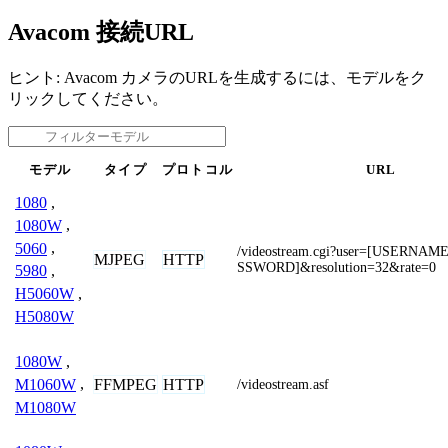
Avacom 接続URL
ヒント: Avacom カメラのURLを生成するには、モデルをク
リックしてください。
モデル
タイプ
プロトコル
URL
1080
,
1080W
,
5060
,
/videostream.cgi?user=[USERNA
MJPEG
HTTP
SSWORD]&resolution=32&rate=0
5980
,
H5060W
,
H5080W
1080W
,
FFMPEG
HTTP
M1060W
,
/videostream.asf
M1080W