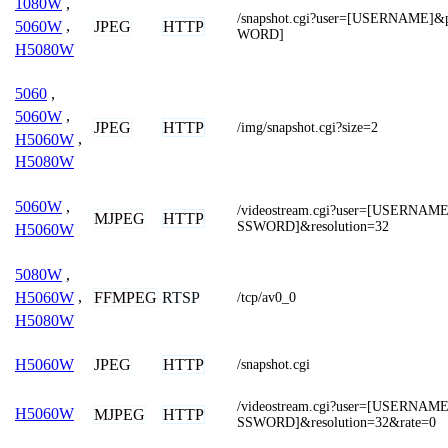
1080W
,
/snapshot.cgi?user=[USERNAME]
JPEG
HTTP
5060W
,
WORD]
H5080W
5060
,
5060W
,
JPEG
HTTP
/img/snapshot.cgi?size=2
H5060W
,
H5080W
5060W
,
/videostream.cgi?user=[USERNA
MJPEG
HTTP
SSWORD]&resolution=32
H5060W
5080W
,
FFMPEG
RTSP
H5060W
,
/tcp/av0_0
H5080W
JPEG
HTTP
H5060W
/snapshot.cgi
/videostream.cgi?user=[USERNA
H5060W
MJPEG
HTTP
SSWORD]&resolution=32&rate=0