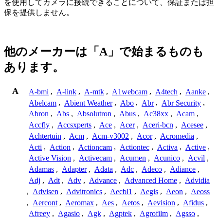
を使用してカメラに接続できることについて、保証または担
保を提供しません。
他のメーカーは「A」で始まるものも
あります。
A
A-bmi
,
A-link
,
A-mtk
,
A1webcam
,
A4tech
,
Aanke
,
Abelcam
,
Abient Weather
,
Abo
,
Abr
,
Abr Security
,
Abron
,
Abs
,
Absolutron
,
Abus
,
Ac38xx
,
Acam
,
Accfly
,
Accsxperts
,
Ace
,
Acer
,
Aceri-bcn
,
Acesee
,
Achtertuin
,
Acm
,
Acm-v3002
,
Acor
,
Acromedia
,
Acti
,
Action
,
Actioncam
,
Actiontec
,
Activa
,
Active
,
Active Vision
,
Activecam
,
Acumen
,
Acunico
,
Acvil
,
Adamas
,
Adapter
,
Adata
,
Adc
,
Adeco
,
Adiance
,
Adj
,
Adt
,
Adv
,
Advance
,
Advanced Home
,
Advidia
,
Advisen
,
Advitronics
,
Aecbl1
,
Aegis
,
Aeon
,
Aeoss
,
Aercont
,
Aeromax
,
Aes
,
Aetos
,
Aevision
,
Afidus
,
Afreey
,
Agasio
,
Agk
,
Agptek
,
Agrofilm
,
Agsso
,