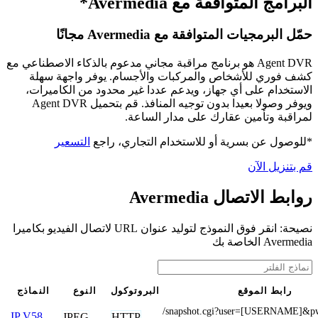
البرامج المتوافقة مع Avermedia*
حمّل البرمجيات المتوافقة مع Avermedia مجانًا
Agent DVR هو برنامج مراقبة مجاني مدعوم بالذكاء الاصطناعي مع
كشف فوري للأشخاص والمركبات والأجسام. يوفر واجهة سهلة
الاستخدام على أي جهاز، ويدعم عددا غير محدود من الكاميرات،
ويوفر وصولا بعيدا بدون توجيه المنافذ. قم بتحميل Agent DVR
لمراقبة وتأمين عقارك على مدار الساعة.
*للوصول عن بسرية أو للاستخدام التجاري، راجع
التسعير
قم بتنزيل الآن
روابط الاتصال Avermedia
نصيحة: انقر فوق النموذج لتوليد عنوان URL لاتصال الفيديو بكاميرا
Avermedia الخاصة بك
رابط الموقع
البروتوكول
النوع
النماذج
/snapshot.cgi?user=[USERNAME]&
IP V58
JPEG
HTTP