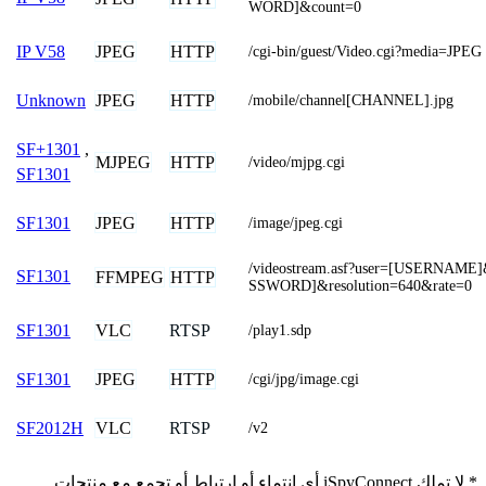
WORD]&count=0
JPEG
HTTP
IP V58
/cgi-bin/guest/Video.cgi?media=JPEG
JPEG
HTTP
Unknown
/mobile/channel[CHANNEL].jpg
SF+1301
,
MJPEG
HTTP
/video/mjpg.cgi
SF1301
JPEG
HTTP
SF1301
/image/jpeg.cgi
/videostream.asf?user=[USERNAME
SF1301
FFMPEG
HTTP
SSWORD]&resolution=640&rate=0
VLC
RTSP
SF1301
/play1.sdp
JPEG
HTTP
SF1301
/cgi/jpg/image.cgi
VLC
RTSP
SF2012H
/v2
* لا تملك iSpyConnect أي انتماء أو ارتباط أو تجمع مع منتجات