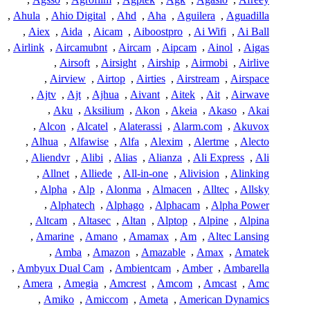
,
Ahula
,
Ahio Digital
,
Ahd
,
Aha
,
Aguilera
,
Aguadilla
,
Aiex
,
Aida
,
Aicam
,
Aiboostpro
,
Ai Wifi
,
Ai Ball
,
Airlink
,
Aircamubnt
,
Aircam
,
Aipcam
,
Ainol
,
Aigas
,
Airsoft
,
Airsight
,
Airship
,
Airmobi
,
Airlive
,
Airview
,
Airtop
,
Airties
,
Airstream
,
Airspace
,
Ajtv
,
Ajt
,
Ajhua
,
Aivant
,
Aitek
,
Ait
,
Airwave
,
Aku
,
Aksilium
,
Akon
,
Akeia
,
Akaso
,
Akai
,
Alcon
,
Alcatel
,
Alaterassi
,
Alarm.com
,
Akuvox
,
Alhua
,
Alfawise
,
Alfa
,
Alexim
,
Alertme
,
Alecto
,
Aliendvr
,
Alibi
,
Alias
,
Alianza
,
Ali Express
,
Ali
,
Allnet
,
Alliede
,
All-in-one
,
Alivision
,
Alinking
,
Alpha
,
Alp
,
Alonma
,
Almacen
,
Alltec
,
Allsky
,
Alphatech
,
Alphago
,
Alphacam
,
Alpha Power
,
Altcam
,
Altasec
,
Altan
,
Alptop
,
Alpine
,
Alpina
,
Amarine
,
Amano
,
Amamax
,
Am
,
Altec Lansing
,
Amba
,
Amazon
,
Amazable
,
Amax
,
Amatek
,
Ambyux Dual Cam
,
Ambientcam
,
Amber
,
Ambarella
,
Amera
,
Amegia
,
Amcrest
,
Amcom
,
Amcast
,
Amc
,
Amiko
,
Amiccom
,
Ameta
,
American Dynamics