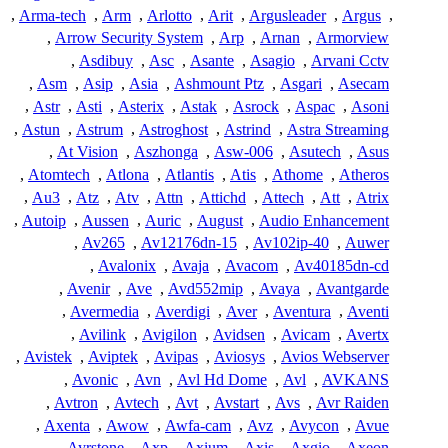
,
Arma-tech
,
Arm
,
Arlotto
,
Arit
,
Argusleader
,
Argus
,
,
Arrow Security System
,
Arp
,
Arnan
,
Armorview
,
Asdibuy
,
Asc
,
Asante
,
Asagio
,
Arvani Cctv
,
Asm
,
Asip
,
Asia
,
Ashmount Ptz
,
Asgari
,
Asecam
,
Astr
,
Asti
,
Asterix
,
Astak
,
Asrock
,
Aspac
,
Asoni
,
Astun
,
Astrum
,
Astroghost
,
Astrind
,
Astra Streaming
,
At Vision
,
Aszhonga
,
Asw-006
,
Asutech
,
Asus
,
Atomtech
,
Atlona
,
Atlantis
,
Atis
,
Athome
,
Atheros
,
Au3
,
Atz
,
Atv
,
Attn
,
Attichd
,
Attech
,
Att
,
Atrix
,
Autoip
,
Aussen
,
Auric
,
August
,
Audio Enhancement
,
Av265
,
Av12176dn-15
,
Av102ip-40
,
Auwer
,
Avalonix
,
Avaja
,
Avacom
,
Av40185dn-cd
,
Avenir
,
Ave
,
Avd552mip
,
Avaya
,
Avantgarde
,
Avermedia
,
Averdigi
,
Aver
,
Aventura
,
Aventi
,
Avilink
,
Avigilon
,
Avidsen
,
Avicam
,
Avertx
,
Avistek
,
Aviptek
,
Avipas
,
Aviosys
,
Avios Webserver
,
Avonic
,
Avn
,
Avl Hd Dome
,
Avl
,
AVKANS
,
Avtron
,
Avtech
,
Avt
,
Avstart
,
Avs
,
Avr Raiden
,
Axenta
,
Awow
,
Awfa-cam
,
Avz
,
Avycon
,
Avue
,
Ayrstone
,
Axp
,
Axium
,
Axis
,
Axgio
,
Axeon