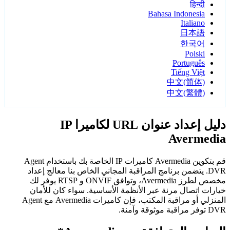
हिन्दी
Bahasa Indonesia
Italiano
日本語
한국어
Polski
Português
Tiếng Việt
中文(简体)
中文(繁體)
دليل إعداد عنوان URL لكاميرا IP
Avermedia
قم بتكوين Avermedia كاميرات IP الخاصة بك باستخدام Agent
DVR. يتضمن برنامج المراقبة المجاني الخاص بنا معالج إعداد
مخصص لطرز Avermedia، وتوافق ONVIF و RTSP يوفر لك
خيارات اتصال مرنة عبر الأنظمة الأساسية. سواء كان للأمان
المنزلي أو مراقبة المكتب، فإن كاميرات Avermedia مع Agent
DVR توفر مراقبة موثوقة وآمنة.