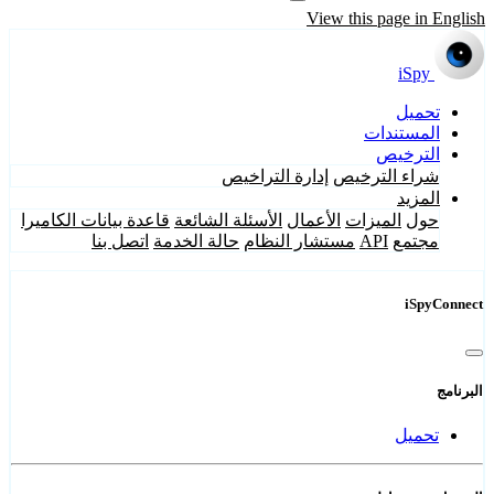
View this page in English
iSpy
تحميل
المستندات
الترخيص
شراء الترخيص
إدارة التراخيص
المزيد
حول
الميزات
الأعمال
الأسئلة الشائعة
قاعدة بيانات الكاميرا
مجتمع
API
مستشار النظام
حالة الخدمة
اتصل بنا
iSpyConnect
البرنامج
تحميل