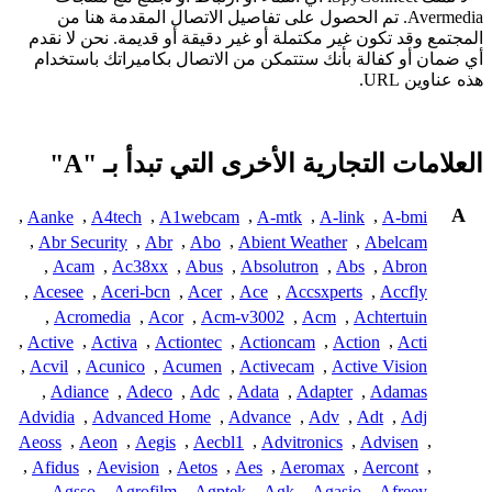
Avermedia. تم الحصول على تفاصيل الاتصال المقدمة هنا من
المجتمع وقد تكون غير مكتملة أو غير دقيقة أو قديمة. نحن لا نقدم
أي ضمان أو كفالة بأنك ستتمكن من الاتصال بكاميراتك باستخدام
هذه عناوين URL.
العلامات التجارية الأخرى التي تبدأ بـ "A"
A
,
Aanke
,
A4tech
,
A1webcam
,
A-mtk
,
A-link
,
A-bmi
,
Abr Security
,
Abr
,
Abo
,
Abient Weather
,
Abelcam
,
Acam
,
Ac38xx
,
Abus
,
Absolutron
,
Abs
,
Abron
,
Acesee
,
Aceri-bcn
,
Acer
,
Ace
,
Accsxperts
,
Accfly
,
Acromedia
,
Acor
,
Acm-v3002
,
Acm
,
Achtertuin
,
Active
,
Activa
,
Actiontec
,
Actioncam
,
Action
,
Acti
,
Acvil
,
Acunico
,
Acumen
,
Activecam
,
Active Vision
,
Adiance
,
Adeco
,
Adc
,
Adata
,
Adapter
,
Adamas
Advidia
,
Advanced Home
,
Advance
,
Adv
,
Adt
,
Adj
Aeoss
,
Aeon
,
Aegis
,
Aecbl1
,
Advitronics
,
Advisen
,
,
Afidus
,
Aevision
,
Aetos
,
Aes
,
Aeromax
,
Aercont
,
,
Agsso
,
Agrofilm
,
Agptek
,
Agk
,
Agasio
,
Afreey