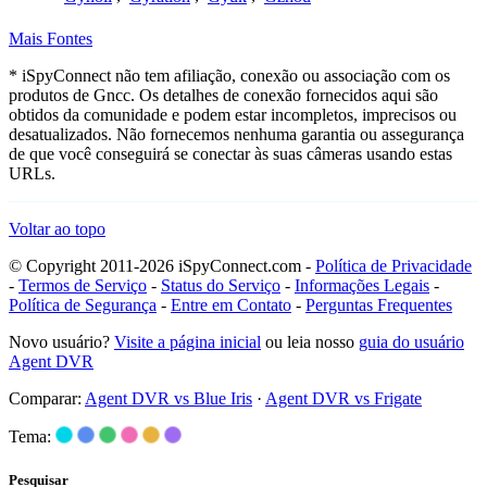
Mais Fontes
* iSpyConnect não tem afiliação, conexão ou associação com os
produtos de Gncc. Os detalhes de conexão fornecidos aqui são
obtidos da comunidade e podem estar incompletos, imprecisos ou
desatualizados. Não fornecemos nenhuma garantia ou assegurança
de que você conseguirá se conectar às suas câmeras usando estas
URLs.
Voltar ao topo
© Copyright 2011-2026 iSpyConnect.com -
Política de Privacidade
-
Termos de Serviço
-
Status do Serviço
-
Informações Legais
-
Política de Segurança
-
Entre em Contato
-
Perguntas Frequentes
Novo usuário?
Visite a página inicial
ou leia nosso
guia do usuário
Agent DVR
Comparar:
Agent DVR vs Blue Iris
·
Agent DVR vs Frigate
Tema:
Pesquisar