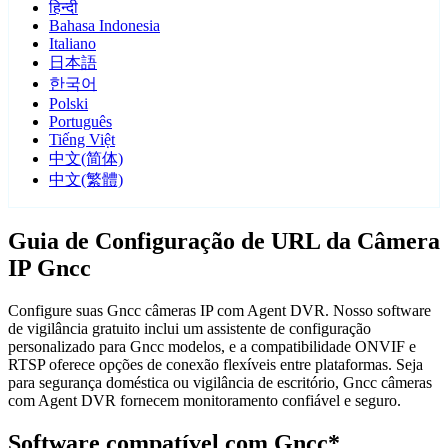
हिन्दी
Bahasa Indonesia
Italiano
日本語
한국어
Polski
Português
Tiếng Việt
中文(简体)
中文(繁體)
Guia de Configuração de URL da Câmera
IP Gncc
Configure suas Gncc câmeras IP com Agent DVR. Nosso software
de vigilância gratuito inclui um assistente de configuração
personalizado para Gncc modelos, e a compatibilidade ONVIF e
RTSP oferece opções de conexão flexíveis entre plataformas. Seja
para segurança doméstica ou vigilância de escritório, Gncc câmeras
com Agent DVR fornecem monitoramento confiável e seguro.
Software compatível com Gncc*