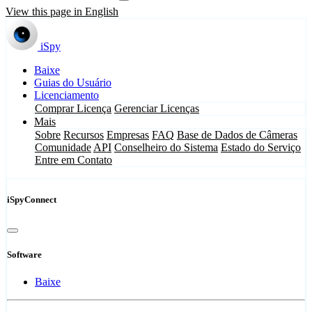
View this page in English
iSpy
Baixe
Guias do Usuário
Licenciamento
Comprar Licença
Gerenciar Licenças
Mais
Sobre
Recursos
Empresas
FAQ
Base de Dados de Câmeras
Comunidade
API
Conselheiro do Sistema
Estado do Serviço
Entre em Contato
iSpyConnect
Software
Baixe