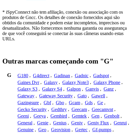
* iSpyConnect não tem afiliação, conexão ou associação com os
produtos de Gncc. Os detalhes de conexão fornecidos aqui são
obtidos da comunidade e podem estar incompletos, imprecisos ou
desatualizados. Não fornecemos nenhuma garantia ou assegurança
de que você conseguirá se conectar às suas câmeras usando estas
URLs.
Outras marcas começando com "G"
G
G180
,
G4direct
,
Gadinan
,
Gadnic
,
Gadspot
,
Gaines Dvr
,
Galaxy
,
Galaxy Note3
,
Galaxy Phone
,
Galaxy S3
,
Galaxy S4
,
Galpon
,
Ganvis
,
Ganz
,
Gateway
,
Gateway Security
,
Gato
,
Gawell
,
Gazingsure
,
Gbf
,
Gbo
,
Gcam
,
Gds
,
Ge
,
Gecko Security
,
Gedthry
,
Geecam
,
Geecamvnt
,
Geeni
,
Geeya
,
Gembird
,
Gemtek
,
Gen
,
Genbolt
,
General
,
Genie
,
Genius
,
Geniv
,
Geniv Flux
,
Genrui
,
Genuine
,
Geo
,
Geovision
,
Gertec
,
Gf-pumps
,