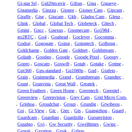
Gi-star Srl
,
Gid20m-pvir
,
Gifran
,
Giga
,
Gigaeye
,
Gigamedia
,
Ginzzu
,
Gionee
,
Gionee Cam
,
Gipcam
,
Giraffe
,
Gise
,
Giucam
,
Gkb
,
Glados Cam
,
Glenz
,
Glink
,
Global
,
Global Tech
,
Globeteck
,
Gltech
,
Gmini
,
Gncc
,
Gnexus
,
Gnomecam
,
Go1984
,
go2RTC
,
Go4
,
Goahead
,
Goclever
,
Gocomma
,
Godraj
,
Gogogate
,
Going
,
Goingtech
,
Golbong
,
Goldchamp
,
Golden Gate
,
Goldnet
,
Goldstream
,
Goliath
,
Goodgo
,
Google
,
Google Pixel
,
Goospy
,
Gopro
,
Goscam
,
Goswift
,
Gotab
,
Gotake
,
Gotme
,
Gpi360
,
Gps-standard
,
Gq1080p
,
Gqd
,
Grafeio
,
Grain
,
Grainmedia
,
Grand
,
Grandstream
,
Grandtec
,
Grant
,
Granvista
,
Great Wall
,
Greatek
,
Green Feathers
,
Green Home
,
Greentech
,
Greentel
,
Greenview
,
Greenvision
,
Grey Cam
,
Grid Micro Corp.
,
Grisboa
,
Groudchat
,
Group
,
Grundig
,
Grwibeou
,
Gsi
,
Gt View
,
Gtc
,
Gtec
,
Gts
,
Guangzhou
,
Guard
,
Guardcam
,
Guardian
,
Guardzilla
,
Guoanvision
,
Guudgo
,
Gvi
,
Gw Security
,
Gwelltimes
,
Gwipc
,
Gynoii
,
Gyration
,
Gyuk
,
Gzhou