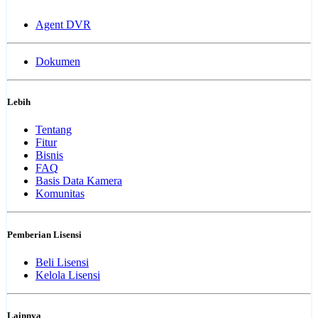
Agent DVR
Dokumen
Lebih
Tentang
Fitur
Bisnis
FAQ
Basis Data Kamera
Komunitas
Pemberian Lisensi
Beli Lisensi
Kelola Lisensi
Lainnya