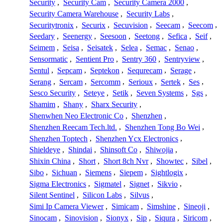
Security
,
Security Cam
,
Security Camera 2000
,
Security Camera Warehouse
,
Security Labs
,
Securitytronix
,
Securix
,
Secuvision
,
Seecam
,
Seecom
,
Seedary
,
Seenergy
,
Seesoon
,
Seetong
,
Sefica
,
Seif
,
Seimem
,
Seisa
,
Seisatek
,
Selea
,
Semac
,
Senao
,
Sensormatic
,
Sentient Pro
,
Sentry 360
,
Sentryview
,
Sentul
,
Sepcam
,
Septekon
,
Sequrecam
,
Serage
,
Serang
,
Sercam
,
Sercomm
,
Serioux
,
Sertek
,
Ses
,
Sesco Security
,
Seteye
,
Setik
,
Seven Systems
,
Sgs
,
Shamim
,
Shany
,
Sharx Security
,
Shenwhen Neo Electronic Co
,
Shenzhen
,
Shenzhen Reecam Tech.ltd.
,
Shenzhen Tong Bo Wei
,
Shenzhen Toptech
,
Shenzhen Ycx Electronics
,
Shieldeye
,
Shindai
,
Shinsoft Co
,
Shiwojia
,
Shixin China
,
Short
,
Short 8ch Nvr
,
Showtec
,
Sibel
,
Sibo
,
Sichuan
,
Siemens
,
Siepem
,
Sightlogix
,
Sigma Electronics
,
Sigmatel
,
Signet
,
Sikvio
,
Silent Sentinel
,
Silicon Labs
,
Silvus
,
Simi Ip Camera Viewer
,
Simicam
,
Simshine
,
Sineoji
,
Sinocam
,
Sinovision
,
Sionyx
,
Sip
,
Siqura
,
Siricom
,