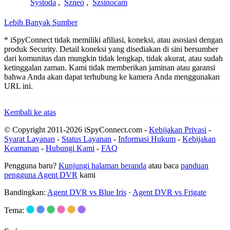
Systoda
,
Szneo
,
Szsinocam
Lebih Banyak Sumber
* iSpyConnect tidak memiliki afiliasi, koneksi, atau asosiasi dengan
produk Security. Detail koneksi yang disediakan di sini bersumber
dari komunitas dan mungkin tidak lengkap, tidak akurat, atau sudah
ketinggalan zaman. Kami tidak memberikan jaminan atau garansi
bahwa Anda akan dapat terhubung ke kamera Anda menggunakan
URL ini.
Kembali ke atas
© Copyright 2011-2026 iSpyConnect.com -
Kebijakan Privasi
-
Syarat Layanan
-
Status Layanan
-
Informasi Hukum
-
Kebijakan
Keamanan
-
Hubungi Kami
-
FAQ
Pengguna baru?
Kunjungi halaman beranda
atau baca
panduan
pengguna Agent DVR
kami
Bandingkan:
Agent DVR vs Blue Iris
·
Agent DVR vs Frigate
Tema: