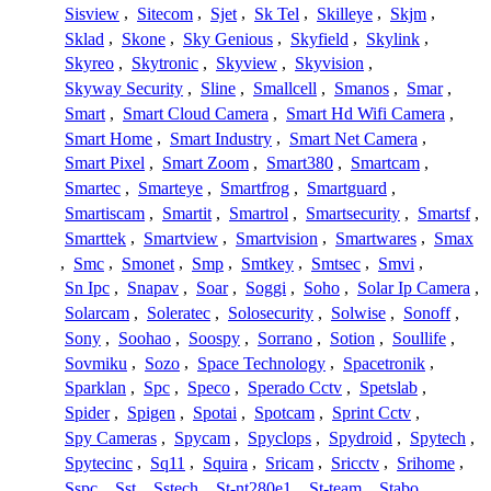
Sisview
,
Sitecom
,
Sjet
,
Sk Tel
,
Skilleye
,
Skjm
,
Sklad
,
Skone
,
Sky Genious
,
Skyfield
,
Skylink
,
Skyreo
,
Skytronic
,
Skyview
,
Skyvision
,
Skyway Security
,
Sline
,
Smallcell
,
Smanos
,
Smar
,
Smart
,
Smart Cloud Camera
,
Smart Hd Wifi Camera
,
Smart Home
,
Smart Industry
,
Smart Net Camera
,
Smart Pixel
,
Smart Zoom
,
Smart380
,
Smartcam
,
Smartec
,
Smarteye
,
Smartfrog
,
Smartguard
,
Smartiscam
,
Smartit
,
Smartrol
,
Smartsecurity
,
Smartsf
,
Smarttek
,
Smartview
,
Smartvision
,
Smartwares
,
Smax
,
Smc
,
Smonet
,
Smp
,
Smtkey
,
Smtsec
,
Smvi
,
Sn Ipc
,
Snapav
,
Soar
,
Soggi
,
Soho
,
Solar Ip Camera
,
Solarcam
,
Soleratec
,
Solosecurity
,
Solwise
,
Sonoff
,
Sony
,
Soohao
,
Soospy
,
Sorrano
,
Sotion
,
Soullife
,
Sovmiku
,
Sozo
,
Space Technology
,
Spacetronik
,
Sparklan
,
Spc
,
Speco
,
Sperado Cctv
,
Spetslab
,
Spider
,
Spigen
,
Spotai
,
Spotcam
,
Sprint Cctv
,
Spy Cameras
,
Spycam
,
Spyclops
,
Spydroid
,
Spytech
,
Spytecinc
,
Sq11
,
Squira
,
Sricam
,
Sricctv
,
Srihome
,
Sspc
,
Sst
,
Sstech
,
St-nt280e1
,
St-team
,
Stabo
,