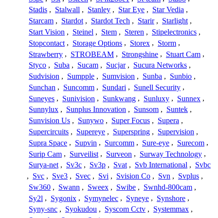
Stadis
,
Stalwall
,
Stanley
,
Star Eye
,
Star Vedia
,
Starcam
,
Stardot
,
Stardot Tech
,
Starir
,
Starlight
,
Start Vision
,
Steinel
,
Stem
,
Steren
,
Stipelectronics
,
Stopcontact
,
Storage Options
,
Storex
,
Storm
,
Strawberry
,
STROBEAM
,
Strongshine
,
Stuart Cam
,
Styco
,
Suba
,
Sucam
,
Sucjar
,
Sucura Networks
,
Sudvision
,
Sumpple
,
Sumvision
,
Sunba
,
Sunbio
,
Sunchan
,
Suncomm
,
Sundari
,
Sunell Security
,
Suneyes
,
Sunivision
,
Sunkwang
,
Sunluxy
,
Sunnex
,
Sunnylux
,
Sunplus Innovation
,
Sunsom
,
Suntek
,
Sunvision Us
,
Sunywo
,
Super Focus
,
Supera
,
Supercircuits
,
Supereye
,
Superspring
,
Supervision
,
Supra Space
,
Supvin
,
Surcomm
,
Sure-eye
,
Surecom
,
Surip Cam
,
Surveilist
,
Surveon
,
Surway Technology
,
Surya-net
,
Sv3c
,
Sv3p
,
Svat
,
Svb International
,
Svbc
,
Svc
,
Sve3
,
Svec
,
Svi
,
Svision Co
,
Svn
,
Svplus
,
Sw360
,
Swann
,
Sweex
,
Swibe
,
Swnhd-800cam
,
Sy2l
,
Sygonix
,
Symynelec
,
Syneye
,
Synshore
,
Syny-snc
,
Syokudou
,
Syscom Cctv
,
Systemmax
,