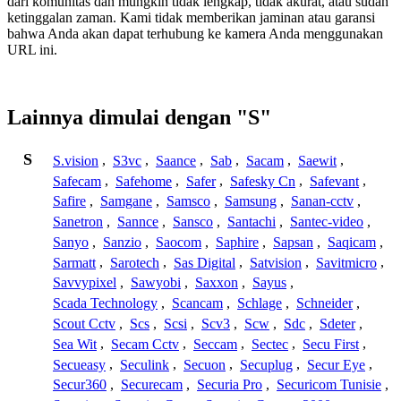
dari komunitas dan mungkin tidak lengkap, tidak akurat, atau sudah
ketinggalan zaman. Kami tidak memberikan jaminan atau garansi
bahwa Anda akan dapat terhubung ke kamera Anda menggunakan
URL ini.
Lainnya dimulai dengan "S"
S
S.vision
,
S3vc
,
Saance
,
Sab
,
Sacam
,
Saewit
,
Safecam
,
Safehome
,
Safer
,
Safesky Cn
,
Safevant
,
Safire
,
Samgane
,
Samsco
,
Samsung
,
Sanan-cctv
,
Sanetron
,
Sannce
,
Sansco
,
Santachi
,
Santec-video
,
Sanyo
,
Sanzio
,
Saocom
,
Saphire
,
Sapsan
,
Saqicam
,
Sarmatt
,
Sarotech
,
Sas Digital
,
Satvision
,
Savitmicro
,
Savvypixel
,
Sawyobi
,
Saxxon
,
Sayus
,
Scada Technology
,
Scancam
,
Schlage
,
Schneider
,
Scout Cctv
,
Scs
,
Scsi
,
Scv3
,
Scw
,
Sdc
,
Sdeter
,
Sea Wit
,
Secam Cctv
,
Seccam
,
Sectec
,
Secu First
,
Secueasy
,
Seculink
,
Secuon
,
Secuplug
,
Secur Eye
,
Secur360
,
Securecam
,
Securia Pro
,
Securicom Tunisie
,