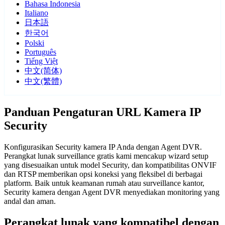
Bahasa Indonesia
Italiano
日本語
한국어
Polski
Português
Tiếng Việt
中文(简体)
中文(繁體)
Panduan Pengaturan URL Kamera IP
Security
Konfigurasikan Security kamera IP Anda dengan Agent DVR.
Perangkat lunak surveillance gratis kami mencakup wizard setup
yang disesuaikan untuk model Security, dan kompatibilitas ONVIF
dan RTSP memberikan opsi koneksi yang fleksibel di berbagai
platform. Baik untuk keamanan rumah atau surveillance kantor,
Security kamera dengan Agent DVR menyediakan monitoring yang
andal dan aman.
Perangkat lunak yang kompatibel dengan