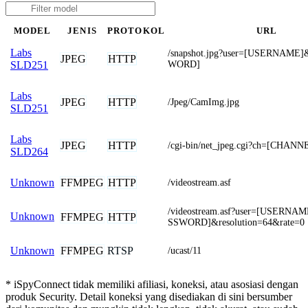
MODEL
JENIS
PROTOKOL
URL
Labs
/snapshot.jpg?user=[USERNAME
JPEG
HTTP
WORD]
SLD251
Labs
JPEG
HTTP
/Jpeg/CamImg.jpg
SLD251
Labs
JPEG
HTTP
/cgi-bin/net_jpeg.cgi?ch=[CHANN
SLD264
FFMPEG
HTTP
Unknown
/videostream.asf
/videostream.asf?user=[USERNA
Unknown
FFMPEG
HTTP
SSWORD]&resolution=64&rate=0
FFMPEG
RTSP
Unknown
/ucast/11
* iSpyConnect tidak memiliki afiliasi, koneksi, atau asosiasi dengan
produk Security. Detail koneksi yang disediakan di sini bersumber