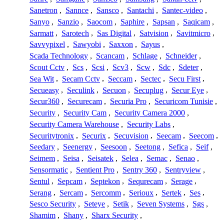
Sanetron
,
Sannce
,
Sansco
,
Santachi
,
Santec-video
,
Sanyo
,
Sanzio
,
Saocom
,
Saphire
,
Sapsan
,
Saqicam
,
Sarmatt
,
Sarotech
,
Sas Digital
,
Satvision
,
Savitmicro
,
Savvypixel
,
Sawyobi
,
Saxxon
,
Sayus
,
Scada Technology
,
Scancam
,
Schlage
,
Schneider
,
Scout Cctv
,
Scs
,
Scsi
,
Scv3
,
Scw
,
Sdc
,
Sdeter
,
Sea Wit
,
Secam Cctv
,
Seccam
,
Sectec
,
Secu First
,
Secueasy
,
Seculink
,
Secuon
,
Secuplug
,
Secur Eye
,
Secur360
,
Securecam
,
Securia Pro
,
Securicom Tunisie
,
Security
,
Security Cam
,
Security Camera 2000
,
Security Camera Warehouse
,
Security Labs
,
Securitytronix
,
Securix
,
Secuvision
,
Seecam
,
Seecom
,
Seedary
,
Seenergy
,
Seesoon
,
Seetong
,
Sefica
,
Seif
,
Seimem
,
Seisa
,
Seisatek
,
Selea
,
Semac
,
Senao
,
Sensormatic
,
Sentient Pro
,
Sentry 360
,
Sentryview
,
Sentul
,
Sepcam
,
Septekon
,
Sequrecam
,
Serage
,
Serang
,
Sercam
,
Sercomm
,
Serioux
,
Sertek
,
Ses
,
Sesco Security
,
Seteye
,
Setik
,
Seven Systems
,
Sgs
,
Shamim
,
Shany
,
Sharx Security
,