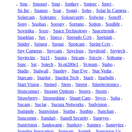
,
Smc
,
Smonet
,
Smp
,
Smtkey
,
Smtsec
,
Smvi
,
Sn Ipc
,
Snapav
,
Soar
,
Soggi
,
Soho
,
Solar Ip Camera
,
Solarcam
,
Soleratec
,
Solosecurity
,
Solwise
,
Sonoff
,
Sony
,
Soohao
,
Soospy
,
Sorrano
,
Sotion
,
Soullife
,
Sovmiku
,
Sozo
,
Space Technology
,
Spacetronik
,
Sparklan
,
Spc
,
Speco
,
Sperado Cctv
,
Spetslab
,
Spider
,
Spigen
,
Spotai
,
Spotcam
,
Sprint Cctv
,
Spy Cameras
,
Spycam
,
Spyclops
,
Spydroid
,
Spytech
,
Spytecinc
,
Sq11
,
Squira
,
Sricam
,
Sricctv
,
Srihome
,
Sspc
,
Sst
,
Sstech
,
St-nt280e1
,
St-team
,
Stabo
,
Stadis
,
Stalwall
,
Stanley
,
Star Eye
,
Star Vedia
,
Starcam
,
Stardot
,
Stardot Tech
,
Starir
,
Starlight
,
Start Vision
,
Steinel
,
Stem
,
Steren
,
Stipelectronics
,
Stopcontact
,
Storage Options
,
Storex
,
Storm
,
Strawberry
,
Strongshine
,
Stuart Cam
,
Styco
,
Suba
,
Sucam
,
Sucjar
,
Sucura Networks
,
Sudvision
,
Sumpple
,
Sumvision
,
Sunba
,
Sunbio
,
Sunchan
,
Suncomm
,
Sundari
,
Sunell Security
,
Suneyes
,
Sunivision
,
Sunkwang
,
Sunluxy
,
Sunnex
,
Sunnylux
,
Sunplus Innovation
,
Sunsom
,
Suntek
,
Sunvision Us
,