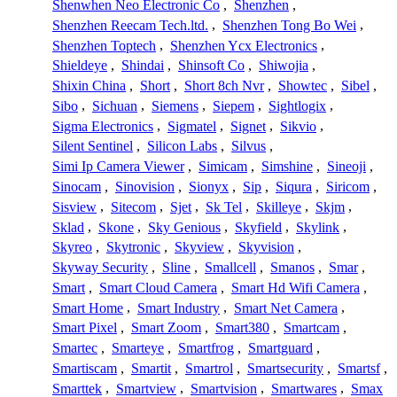
Shenwhen Neo Electronic Co
,
Shenzhen
,
Shenzhen Reecam Tech.ltd.
,
Shenzhen Tong Bo Wei
,
Shenzhen Toptech
,
Shenzhen Ycx Electronics
,
Shieldeye
,
Shindai
,
Shinsoft Co
,
Shiwojia
,
Shixin China
,
Short
,
Short 8ch Nvr
,
Showtec
,
Sibel
,
Sibo
,
Sichuan
,
Siemens
,
Siepem
,
Sightlogix
,
Sigma Electronics
,
Sigmatel
,
Signet
,
Sikvio
,
Silent Sentinel
,
Silicon Labs
,
Silvus
,
Simi Ip Camera Viewer
,
Simicam
,
Simshine
,
Sineoji
,
Sinocam
,
Sinovision
,
Sionyx
,
Sip
,
Siqura
,
Siricom
,
Sisview
,
Sitecom
,
Sjet
,
Sk Tel
,
Skilleye
,
Skjm
,
Sklad
,
Skone
,
Sky Genious
,
Skyfield
,
Skylink
,
Skyreo
,
Skytronic
,
Skyview
,
Skyvision
,
Skyway Security
,
Sline
,
Smallcell
,
Smanos
,
Smar
,
Smart
,
Smart Cloud Camera
,
Smart Hd Wifi Camera
,
Smart Home
,
Smart Industry
,
Smart Net Camera
,
Smart Pixel
,
Smart Zoom
,
Smart380
,
Smartcam
,
Smartec
,
Smarteye
,
Smartfrog
,
Smartguard
,
Smartiscam
,
Smartit
,
Smartrol
,
Smartsecurity
,
Smartsf
,
Smarttek
,
Smartview
,
Smartvision
,
Smartwares
,
Smax