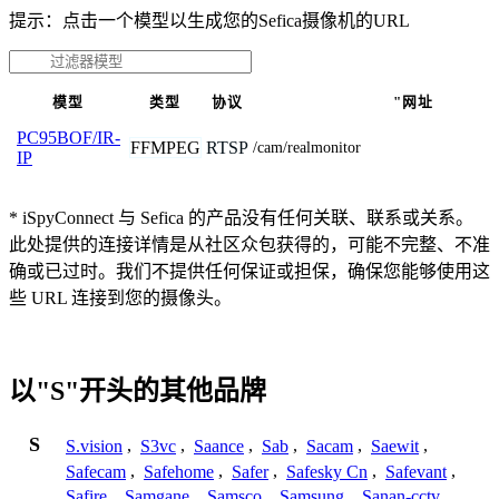
提示：点击一个模型以生成您的Sefica摄像机的URL
模型
类型
协议
"网址
PC95BOF/IR-
FFMPEG
RTSP
/cam/realmonitor
IP
* iSpyConnect 与 Sefica 的产品没有任何关联、联系或关系。
此处提供的连接详情是从社区众包获得的，可能不完整、不准
确或已过时。我们不提供任何保证或担保，确保您能够使用这
些 URL 连接到您的摄像头。
以"S"开头的其他品牌
S
S.vision
,
S3vc
,
Saance
,
Sab
,
Sacam
,
Saewit
,
Safecam
,
Safehome
,
Safer
,
Safesky Cn
,
Safevant
,
Safire
,
Samgane
,
Samsco
,
Samsung
,
Sanan-cctv
,