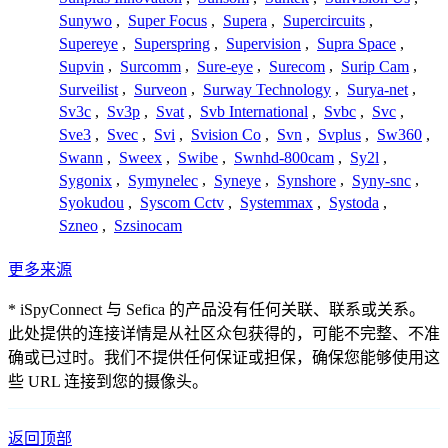
Sunywo
,
Super Focus
,
Supera
,
Supercircuits
,
Supereye
,
Superspring
,
Supervision
,
Supra Space
,
Supvin
,
Surcomm
,
Sure-eye
,
Surecom
,
Surip Cam
,
Surveilist
,
Surveon
,
Surway Technology
,
Surya-net
,
Sv3c
,
Sv3p
,
Svat
,
Svb International
,
Svbc
,
Svc
,
Sve3
,
Svec
,
Svi
,
Svision Co
,
Svn
,
Svplus
,
Sw360
,
Swann
,
Sweex
,
Swibe
,
Swnhd-800cam
,
Sy2l
,
Sygonix
,
Symynelec
,
Syneye
,
Synshore
,
Syny-snc
,
Syokudou
,
Syscom Cctv
,
Systemmax
,
Systoda
,
Szneo
,
Szsinocam
更多来源
* iSpyConnect 与 Sefica 的产品没有任何关联、联系或关系。
此处提供的连接详情是从社区众包获得的，可能不完整、不准
确或已过时。我们不提供任何保证或担保，确保您能够使用这
些 URL 连接到您的摄像头。
返回顶部